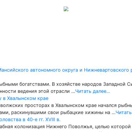
Музеи
Галерея
Обсуждения
Карта сайта
Помощь
Мансийского автономного округа и Нижневартовского 
ыбными богатствами. В хозяйстве народов Западной С
нности ведения этой отрасли …
Читать далее...
у в Хвалынском крае
на волжских просторах в Хвалынском крае начался рыб
ами, раскинувшими свои рыбацкие хижины на …
Читать 
вства в 40-е гг. XVIII в.
штабная колонизация Нижнего Поволжья, целью которо