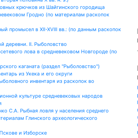
ловных крючков из Шайгинского городища
дневековом Гродно (по материалам раскопок
ый промысел в XII-XVIII вв.: (по данным раскопок
 деревни. II. Рыболовство
·
 сетевого лова в средневековом Новгороде (по
рского каганата (раздел "Рыболовство")
нтарь из Укека и его округи
ыболовного инвентаря из раскопок во
ционной культуре средневековых народов
я
нко С.А. Рыбная ловля у населения среднего
 материалам Глинского археологического
 Пскове и Изборске