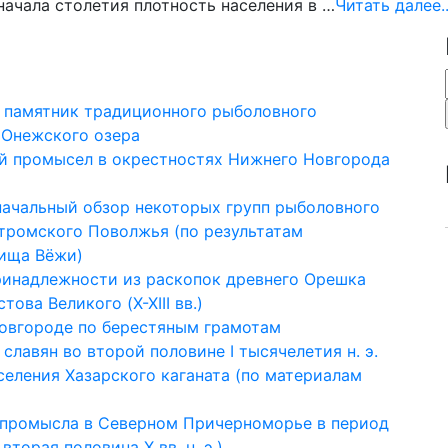
начала столетия плотность населения в …
Читать далее..
 памятник традиционного рыболовного
 Онежского озера
ный промысел в окрестностях Нижнего Новгорода
оначальный обзор некоторых групп рыболовного
стромского Поволжья (по результатам
лища Вёжи)
ринадлежности из раскопок древнего Орешка
ова Великого (X-XIII вв.)
Новгороде по берестяным грамотам
 славян во второй половине I тысячелетия н. э.
селения Хазарского каганата (по материалам
 промысла в Северном Причерноморье в период
вторая половина X вв. н. э.)