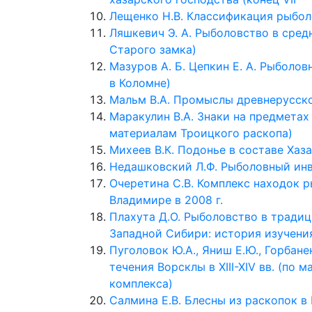
Лещенко Н.В. Классификация рыбо
Ляшкевич Э. А. Рыболовство в сре
Старого замка)
Мазуров А. Б. Цепкин Е. А. Рыболовн
в Коломне)
Мальм В.А. Промыслы древнерусской
Маракулин В.А. Знаки на предметах
материалам Троицкого раскопа)
Михеев В.К. Подонье в составе Хаза
Недашковский Л.Ф. Рыболовный инве
Очеретина С.В. Комплекс находок р
Владимире в 2008 г.
Плахута Д.О. Рыболовство в тради
Западной Сибири: история изучени
Пуголовок Ю.А., Яниш Е.Ю., Горбане
течения Ворсклы в ХІІІ-ХІV вв. (по
комплекса)
Салмина Е.В. Блесны из раскопок в