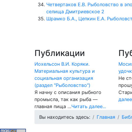
Четвертаков Е.В. Рыболовство в эп
селища Дмитриевское 2
Шрамко Б.А., Цепкин Е.А. Рыболовств
Публикации
Пу
Иохельсон В.И. Коряки.
Мосия
Материальная культура и
удоч
социальная организация
Не ст
(раздел "Рыболовство")
прошу
Я начну с описания рыбного
Стар
промысла, так как рыба —
далее.
главная пища …
Читать далее...
Вы находитесь здесь:
Главная
Биб