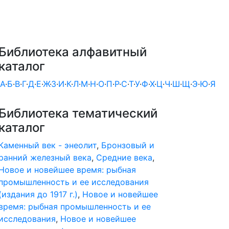
Библиотека алфавитный
каталог
А
·
Б
·
В
·
Г
·
Д
·
Е
·
Ж
·
З
·
И
·
К
·
Л
·
М
·
Н
·
О
·
П
·
Р
·
С
·
Т
·
У
·
Ф
·
Х
·
Ц
·
Ч
·
Ш
·
Щ
·
Э
·
Ю
·
Я
Библиотека тематический
каталог
Каменный век - энеолит
,
Бронзовый и
ранний железный века
,
Средние века
,
Новое и новейшее время: рыбная
промышленность и ее исследования
(издания до 1917 г.)
,
Новое и новейшее
время: рыбная промышленность и ее
исследования
,
Новое и новейшее