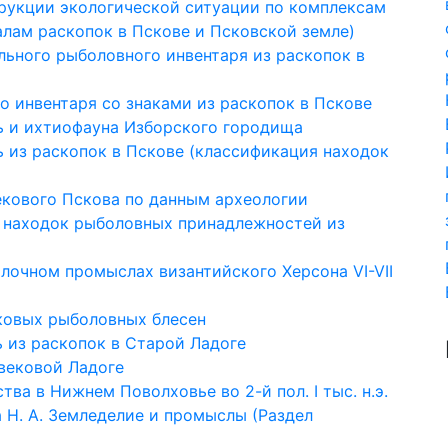
рукции экологической ситуации по комплексам
алам раскопок в Пскове и Псковской земле)
льного рыболовного инвентаря из раскопок в
о инвентаря со знаками из раскопок в Пскове
ь и ихтиофауна Изборского городища
ь из раскопок в Пскове (классификация находок
екового Пскова по данным археологии
и находок рыболовных принадлежностей из
лочном промыслах византийского Херсона VI-VII
ековых рыболовных блесен
 из раскопок в Старой Ладоге
евековой Ладоге
тва в Нижнем Поволховье во 2-й пол. I тыс. н.э.
ва Н. А. Земледелие и промыслы (Раздел