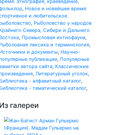
время: этнография, краеведение,
фольклор
,
Новое и новейшее время:
спортивное и любительское
рыболовство
,
Рыболовство у народов
Крайнего Севера, Сибири и Дальнего
Востока
,
Промысловая ихтиофауна
,
Рыболовная лексика и терминология
,
Источники и документы
,
Научно-
популярные публикации
,
Популярные
заметки автора сайта
,
Классические
произведения
,
Литературный уголок
,
Библиотека - алфавитный каталог
,
Библиотека - тематический каталог
,
Из галереи