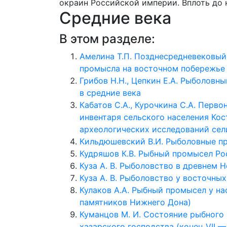
окраин Российской империи. Вплоть до 
Средние века
В этом разделе:
Амелина Т.П. Позднесредневековый
промысла на восточном побережье
Грибов Н.Н., Цепкин Е.А. Рыболов
в средние века
Кабатов С.А., Курочкина С.А. Перв
инвентаря сельского населения Ко
археологических исследований се
Кильдюшевский В.И. Рыболовные п
Кудряшов К.В. Рыбный промысел Рост
Куза А. В. Рыболовство в древнем 
Куза А. В. Рыболовство у восточных
Кулаков А.А. Рыбный промысел у на
памятников Нижнего Дона)
Куманцов M. И. Состояние рыбного
хазарского господства (конец VII — 