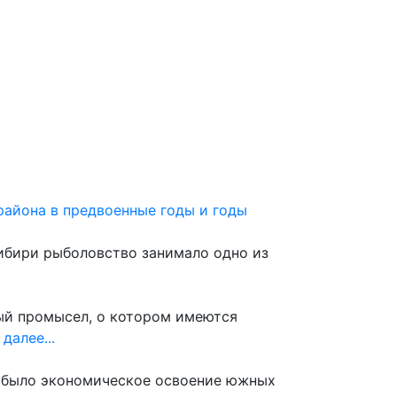
 сайту
района в предвоенные годы и годы
ибири рыболовство занимало одно из
ный промысел, о котором имеются
далее...
й было экономическое освоение южных