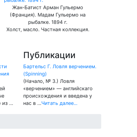
Жан-Батист Арман Гульермо
(Франция). Мадам Гульермо на
рыбалке. 1894 г.
Холст, масло. Частная коллекция.
Публикации
сти
Бартельс Г. Ловля верчением.
ения
(Spinning)
(Начало, № 3.) Ловля
ей
«верчением» — английскаго
ые
происхождения и введена у
 из …
нас в …
Читать далее...