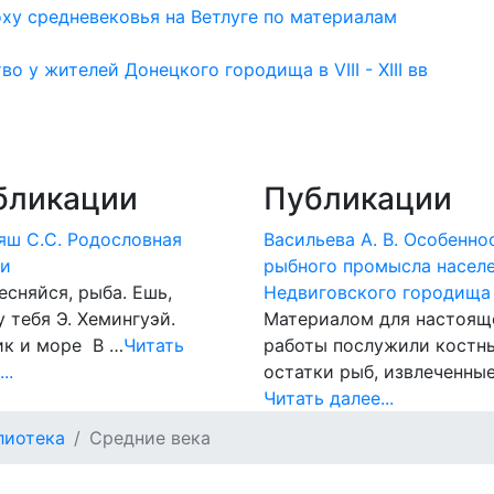
оху средневековья на Ветлуге по материалам
о у жителей Донецкого городища в VIII - XIII вв
бликации
Публикации
ш С.С. Родословная
Васильева А. В. Особенно
ки
рыбного промысла насел
есняйся, рыба. Ешь,
Недвиговского городища
 тебя Э. Хемингуэй.
Материалом для настоящ
ик и море В …
Читать
работы послужили костн
..
остатки рыб, извлеченные
Читать далее...
лиотека
Средние века