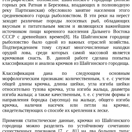
горных рек Ратная и Березовка, впадающих в полноводную
реку Партизанская) обусловило занятие населения этого
средневекового города рыболовством. В эти реки на нерест
заходят различные породы лососевых рыб, обладающих
вкусным и питательным мясом и являющихся важнейшим
источником пищи коренного населения Дальнего Востока
СССР с древнейших времен[8]. На Шайгинском городище
рыболовство было одной из важных отраслей хозяйства.
Подтверждением тому служат многочисленные находки
орудий лова, среди которых самой массовой является
крючковая снасть. В. данной работе сделана попытка
классификации и анализа крючков из Шайгинского городища.
Классификация дана по следующим основным
морфологическим признакам: количественным, т. е. с учетом
общей длины крючка, длины шейки, угла изгиба шейки
относительно тулова крючка, угла изгиба жальца, диаметра
изгиба жальца; а также качественным, т. е. с учетом формы и
направления бородка (заусенца) на жальце, общего изгиба
крючка, наличия насечек или петли на крючке,
свидетельствующих о способе их крепления к леске.
Применяя статистические данные, крючки из Шайгинского
городища можно разделить по устойчивому сочетанию
существенных признаков [7, с. 81] на два больших типа: