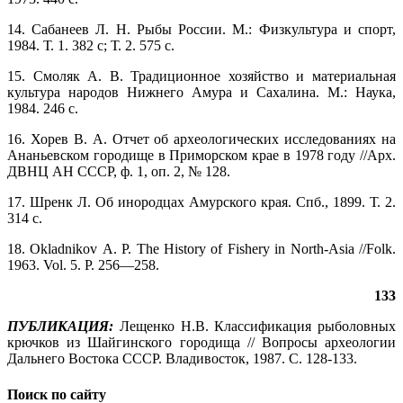
14. Сабанеев Л. Н. Рыбы России. М.: Физкультура и спорт,
1984. Т. 1. 382 с; Т. 2. 575 с.
15. Смоляк А. В. Традиционное хозяйство и материальная
культура народов Нижнего Амура и Сахалина. М.: Наука,
1984. 246 с.
16. Хорев В. А. Отчет об археологических исследованиях на
Ананьевском городище в Приморском крае в 1978 году //Арх.
ДВНЦ АН СССР, ф. 1, оп. 2, № 128.
17. Шренк Л. Об инородцах Амурского края. Спб., 1899. Т. 2.
314 с.
18. Okladnikov А. P. The History of Fishery in North-Asia //Folk.
1963. Vol. 5. P. 256—258.
133
ПУБЛИКАЦИЯ:
Лещенко Н.В. Классификация рыболовных
крючков из Шайгинского городища // Вопросы археологии
Дальнего Востока СССР. Владивосток, 1987. С. 128-133.
Поиск по сайту