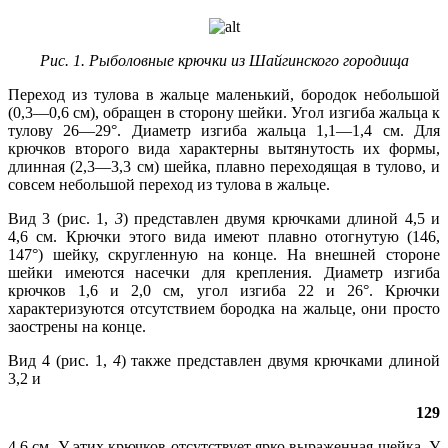
Рис. 1. Рыболовные крючки из Шайгинского городища
Переход из тулова в жальце маленький, бородок небольшой
(0,3—0,6 см), обращен в сторону шейки. Угол изгиба жальца к
тулову 26—29°. Диаметр изгиба жальца 1,1—1,4 см. Для
крючков второго вида характерны вытянутость их формы,
длинная (2,3—3,3 см) шейка, плавно переходящая в тулово, и
совсем небольшой переход из тулова в жальце.
Вид 3 (рис. 1,
3
) представлен двумя крючками длиной 4,5 и
4,6 см. Крючки этого вида имеют плавно отогнутую (146,
147°) шейку, скругленную на конце. На внешней стороне
шейки имеются насечки для крепления. Диаметр изгиба
крючков 1,6 и 2,0 см, угол изгиба 22 и 26°. Крючки
характеризуются отсутствием бородка на жальце, они просто
заострены на конце.
Вид 4 (рис. 1,
4
) также представлен двумя крючками длиной
3,2 и
129
4,6 см. У этих крючков отсутствует ярко выраженная шейка. У