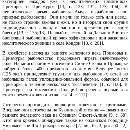
категорией находок уже в неолитических памятниках
Приморья и Приамурья [13, с. 123, 135, 173, 194]. В
неолитическое время рыболовы Амура выработали свои
приемы: рыболовства. Они имели не только сеть или невод,
не только строили заколы и ежи, но и изобрели свои орудия
индивидуальной ловли, в частности древнейшую в мире
блесну [13, с. 135; 18]. Первый известный на Дальнем Востоке
бронзовый рыболовный крючок зафиксирован при раскопках
неолитического жилища в селе Кондон [13, с. 201].
В хозяйстве населения раннего железного века Приморья и
Приамурья рыболовство продолжает играть значительную
роль. На многослойном поселении Синие Скалы в Приморье
найдено более 400 предметов из камня. Ведущее место
(125 экз.) принадлежит грузилам для рыболовных сетей из
небольших галек уплощенно-овальной формы, обычной для
Приморья в течение нескольких тысячелетий [1, с. 166]. В
Приамурье на поселении Польце-I встречены первые для
этого времени крючки из железа [4, с. 111].
Интересно проследить эволюцию крючков с грузилами.
Впервые они встречены на Куклинской стоянке — памятнике
раннего железного века на Среднем Сихотэ-Алине [5, с. 68].
Этот вид крючков обнаружен также на бохайском городище
Николаевское-II в Приморском крае [2, рис. 62; 3, рис. 60—2].