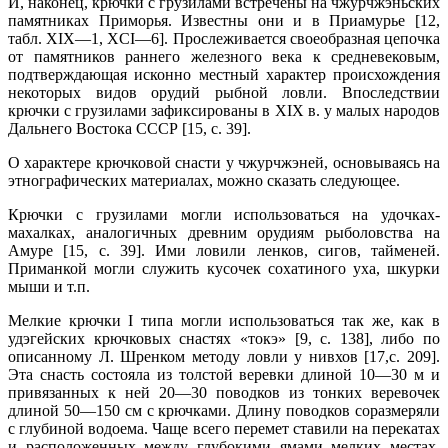
И, наконец, крючки с грузилами встречены на чжурчжэньских
памятниках Приморья. Известны они и в Приамурье [12,
табл. XIX—1, XCI—6]. Прослеживается своеобразная цепочка
от памятников раннего железного века к средневековым,
подтверждающая исконно местный характер происхождения
некоторых видов орудий рыбной ловли. Впоследствии
крючки с грузилами зафиксированы в XIX в. у малых народов
Дальнего Востока СССР [15, с. 39].
О характере крючковой снасти у чжурчжэней, основываясь на
этнографических материалах, можно сказать следующее.
Крючки с грузилами могли использоваться на удочках-
махалках, аналогичных древним орудиям рыболовства на
Амуре [15, с. 39]. Ими ловили ленков, сигов, тайменей.
Приманкой могли служить кусочек сохатиного уха, шкурки
мыши и т.п.
Мелкие крючки I типа могли использоваться так же, как в
удэгейских крючковых снастях «токэ» [9, с. 138], либо по
описанному Л. Шренком методу ловли у нивхов [17,с. 209].
Эта снасть состояла из толстой веревки длиной 10—30 м и
привязанных к ней 20—30 поводков из тонких веревочек
длиной 50—150 см с крючками. Длину поводков соразмеряли
с глубиной водоема. Чаще всего перемет ставили на перекатах
и расположенных между глубокими ямами мелких местах.