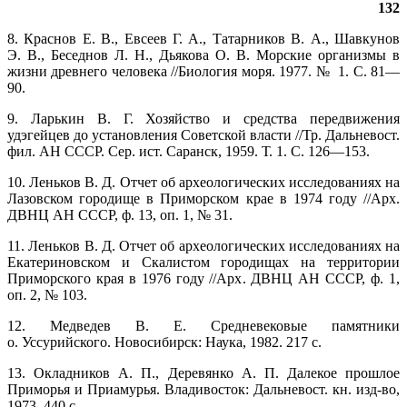
132
8. Краснов Е. В., Евсеев Г. А., Татарников В. А., Шавкунов
Э. В., Беседнов Л. Н., Дьякова О. В. Морские организмы в
жизни древнего человека //Биология моря. 1977. № 1. С. 81—
90.
9. Ларькин В. Г. Хозяйство и средства передвижения
удэгейцев до установления Советской власти //Тр. Дальневост.
фил. АН СССР. Сер. ист. Саранск, 1959. Т. 1. С. 126—153.
10. Леньков В. Д. Отчет об археологических исследованиях на
Лазовском городище в Приморском крае в 1974 году //Арх.
ДВНЦ АН СССР, ф. 13, оп. 1, № 31.
11. Леньков В. Д. Отчет об археологических исследованиях на
Екатериновском и Скалистом городищах на территории
Приморского края в 1976 году //Арх. ДВНЦ АН СССР, ф. 1,
оп. 2, № 103.
12. Медведев В. Е. Средневековые памятники
о. Уссурийского. Новосибирск: Наука, 1982. 217 с.
13. Окладников А. П., Деревянко А. П. Далекое прошлое
Приморья и Приамурья. Владивосток: Дальневост. кн. изд-во,
1973. 440 с.