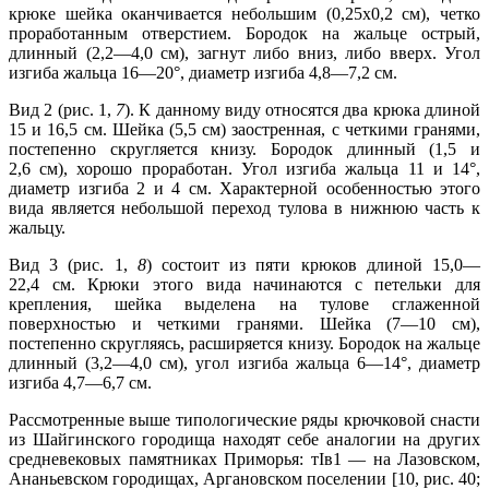
крюке шейка оканчивается небольшим (0,25х0,2 см), четко
проработанным отверстием. Бородок на жальце острый,
длинный (2,2—4,0 см), загнут либо вниз, либо вверх. Угол
изгиба жальца 16—20°, диаметр изгиба 4,8—7,2 см.
Вид 2 (рис. 1,
7
). К данному виду относятся два крюка длиной
15 и 16,5 см. Шейка (5,5 см) заостренная, с четкими гранями,
постепенно скругляется книзу. Бородок длинный (1,5 и
2,6 см), хорошо проработан. Угол изгиба жальца 11 и 14°,
диаметр изгиба 2 и 4 см. Характерной особенностью этого
вида является небольшой переход тулова в нижнюю часть к
жальцу.
Вид 3 (рис. 1,
8
) состоит из пяти крюков длиной 15,0—
22,4 см. Крюки этого вида начинаются с петельки для
крепления, шейка выделена на тулове сглаженной
поверхностью и четкими гранями. Шейка (7—10 см),
постепенно скругляясь, расширяется книзу. Бородок на жальце
длинный (3,2—4,0 см), угол изгиба жальца 6—14°, диаметр
изгиба 4,7—6,7 см.
Рассмотренные выше типологические ряды крючковой снасти
из Шайгинского городища находят себе аналогии на других
средневековых памятниках Приморья: тIв1 — на Лазовском,
Ананьевском городищах, Аргановском поселении [10, рис. 40;