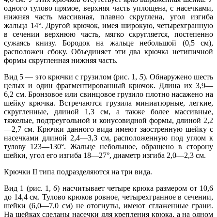
одного тулово прямое, верхняя часть уплощена, с насечками,
нижняя часть массивная, плавно скруглена, угол изгиба
жальца 14°. Другой крючок, имея широкую, четырехгранную
в сечении верхнюю часть, мягко скругляется, постепенно
сужаясь книзу. Бородок на жальце небольшой (0,5 см),
расположен сбоку. Объединяет эти два крючка нетипичной
формы скругленная нижняя часть.
Вид 5 — это крючки с грузилом (рис. 1,
5
). Обнаружено шесть
целых и один фрагментированный крючок. Длина их 3,9—
6,2 см. Бронзовое или свинцовое грузило плотно насажено на
шейку крючка. Встречаются грузила миниатюрные, легкие,
скругленные, длиной 1,3 см, а также более массивные,
тяжелые, подтреугольной и конусовидной формы, длиной 2,2
—2,7 см. Крючки данного вида имеют заостренную шейку с
насечками длиной 2,4—3,3 см, расположенную под углом к
тулову 123—130°. Жальце небольшое, обращено в сторону
шейки, угол его изгиба 18—27°, диаметр изгиба 2,0—2,3 см.
Крючки II типа подразделяются на три вида.
Вид 1 (рис. 1,
6
) насчитывает четыре крюка размером от 10,6
до 14,4 см. Тулово крюков ровное, четырехгранное в сечении,
шейки (6,0—7,0 см) не отогнуты, имеют сглаженные грани.
На шейках сделаны насечки для крепления крюка, а на одном