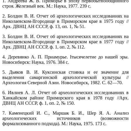
1. Андреева Ж. В. Приморье в эпоху первобытнообщинного
строя. Железный век. М.: Наука, 1977. 239 с.
2. Болдин В. И. Отчет об археологических исследованиях на
Николаевском-IIгородище в Приморском крае в 1975 году //
Арх. ДВНЦ АН СССР, ф. 13, оп. 1, № 51.
3. Болдин В. И. Отчет об археологических исследованиях на
Николаевском-IIгородище в Приморском крае в 1977 году //
Арх. ДВНЦ АН СССР, ф. 1, оп. 2, № 112.
4. Деревянко А. П. Приамурье. Iтысячелетие до нашей эры.
Новосибирск: Наука, 1976. 384 с.
5. Дьяков В. И. Куксинская стоянка и ее значение для
выделения самаргинской археологической культуры //
Археология Северной Азии. Новосибирск, 1982. С. 62—70.
6. Ивлиев А. Л. Отчет об археологических исследованиях в
Ханкайском районе Приморского края в 1978 году //Арх.
ДВНЦ АН СССР, ф. 1, оп. 2, № 150.
7. Каменецкий И. С., Маршак Б. И., Шер Я. А. Анализ
археологических источников (возможности
формализованного подхода). М.: Наука, 1975. 173 с.