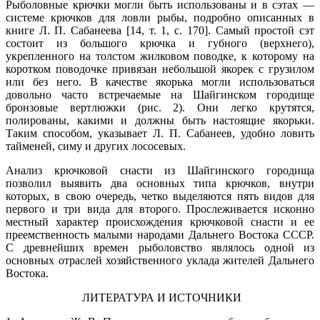
Рыболовные крючки могли быть использованы и в сэтах —
системе крючков для ловли рыбы, подробно описанных в
книге Л. П. Сабанеева [14, т. 1, с. 170]. Самый простой сэт
состоит из большого крючка и губного (верхнего),
укрепленного на толстом жилковом поводке, к которому на
коротком поводочке привязан небольшой якорек с грузилом
или без него. В качестве якорька могли использоваться
довольно часто встречаемые на Шайгинском городище
бронзовые вертлюжки (рис. 2). Они легко крутятся,
полированы, какими и должны быть настоящие якорьки.
Таким способом, указывает Л. П. Сабанеев, удобно ловить
тайменей, симу и других лососевых.
Анализ крючковой снасти из Шайгинского городища
позволил выявить два основных типа крючков, внутри
которых, в свою очередь, четко выделяются пять видов для
первого и три вида для второго. Прослеживается исконно
местный характер происхождения крючковой снасти и ее
преемственность малыми народами Дальнего Востока СССР.
С древнейших времен рыболовство являлось одной из
основных отраслей хозяйственного уклада жителей Дальнего
Востока.
ЛИТЕРАТУРА И ИСТОЧНИКИ