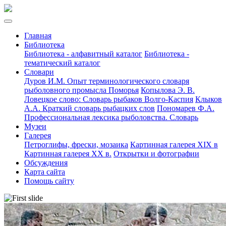
Главная
Библиотека
Библиотека - алфавитный каталог
Библиотека -
тематический каталог
Словари
Дуров И.М. Опыт терминологического словаря
рыболовного промысла Поморья
Копылова Э. В.
Ловецкое слово: Словарь рыбаков Волго-Каспия
Клыков
А.А. Краткий словарь рыбацких слов
Пономарев Ф.А.
Профессиональная лексика рыболовства. Словарь
Музеи
Галерея
Петроглифы, фрески, мозаика
Картинная галерея XIX в
Картинная галерея XX в.
Открытки и фотографии
Обсуждения
Карта сайта
Помощь сайту