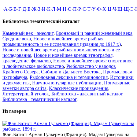
·
А
·
Б
·
В
·
Г
·
Д
·
Е
·
Ж
·
З
·
И
·
К
·
Л
·
М
·
Н
·
О
·
П
·
Р
·
С
·
Т
·
У
·
Ф
·
Х
·
Ц
·
Ч
·
Ш
·
Щ
·
Э
·
Библиотека тематический каталог
Каменный век - энеолит
,
Бронзовый и ранний железный века
,
Средние века
,
Новое и новейшее время: рыбная
промышленность и ее исследования (издания до 1917 г.)
,
Новое и новейшее время: рыбная промышленность и ее
исследования
,
Новое и новейшее время: этнография,
краеведение, фольклор
,
Новое и новейшее время: спортивное
и любительское рыболовство
,
Рыболовство у народов
Крайнего Севера, Сибири и Дальнего Востока
,
Промысловая
ихтиофауна
,
Рыболовная лексика и терминология
,
Источники
и документы
,
Научно-популярные публикации
,
Популярные
заметки автора сайта
,
Классические произведения
,
Литературный уголок
,
Библиотека - алфавитный каталог
,
Библиотека - тематический каталог
,
Из галереи
Жан-Батист Арман Гульермо (Франция). Мадам Гульермо на