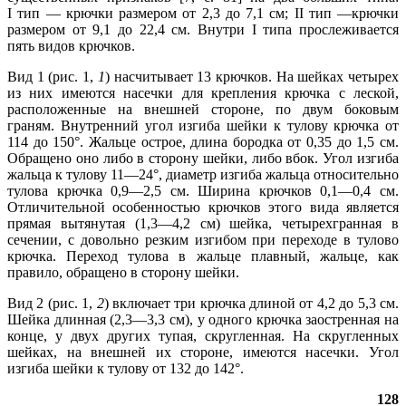
I тип — крючки размером от 2,3 до 7,1 см; II тип —крючки
размером от 9,1 до 22,4 см. Внутри I типа прослеживается
пять видов крючков.
Вид 1 (рис. 1,
1
) насчитывает 13 крючков. На шейках четырех
из них имеются насечки для крепления крючка с леской,
расположенные на внешней стороне, по двум боковым
граням. Внутренний угол изгиба шейки к тулову крючка от
114 до 150°. Жальце острое, длина бородка от 0,35 до 1,5 см.
Обращено оно либо в сторону шейки, либо вбок. Угол изгиба
жальца к тулову 11—24°, диаметр изгиба жальца относительно
тулова крючка 0,9—2,5 см. Ширина крючков 0,1—0,4 см.
Отличительной особенностью крючков этого вида является
прямая вытянутая (1,3—4,2 см) шейка, четырехгранная в
сечении, с довольно резким изгибом при переходе в тулово
крючка. Переход тулова в жальце плавный, жальце, как
правило, обращено в сторону шейки.
Вид 2 (рис. 1,
2
) включает три крючка длиной от 4,2 до 5,3 см.
Шейка длинная (2,3—3,3 см), у одного крючка заостренная на
конце, у двух других тупая, скругленная. На скругленных
шейках, на внешней их стороне, имеются насечки. Угол
изгиба шейки к тулову от 132 до 142°.
128