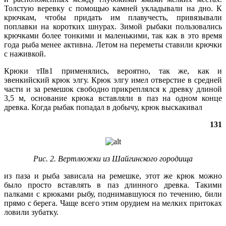
Толстую веревку с помощью камней укладывали на дно. К
крючкам, чтобы придать им плавучесть, привязывали
поплавки на коротких шнурах. Зимой рыбаки пользовались
крючками более тонкими и маленькими, так как в это время
года рыба менее активна. Летом на переметы ставили крючки
с наживкой.
Крюки тIIв1 применялись, вероятно, так же, как и
эвенкийский крюк элгу. Крюк элгу имел отверстие в средней
части и за ремешок свободно прикреплялся к древку длиной
3,5 м, основание крюка вставляли в паз на одном конце
древка. Когда рыбак попадал в добычу, крюк выскакивал
131
Рис. 2. Вертлюжки из Шайгинского городища
из паза и рыба зависала на ремешке, этот же крюк можно
было просто вставлять в паз длинного древка. Такими
палками с крюками рыбу, поднимавшуюся по течению, били
прямо с берега. Чаще всего этим орудием на мелких притоках
ловили зубатку.