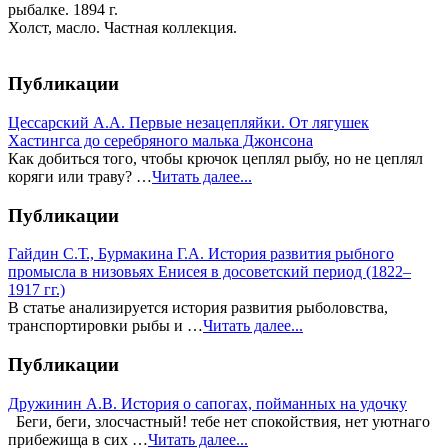
рыбалке. 1894 г.
Холст, масло. Частная коллекция.
Публикации
Цессарский А.А. Первые незацепляйки. От лягушек
Хастингса до серебряного малька Джонсона
Как добиться того, чтобы крючок цеплял рыбу, но не цеплял
коряги или траву? …
Читать далее...
Публикации
Гайдин С.Т., Бурмакина Г.А. История развития рыбного
промысла в низовьях Енисея в досоветский период (1822–
1917 гг.)
В статье анализируется история развития рыболовства,
транспортировки рыбы и …
Читать далее...
Публикации
Дружинин А.В. История о сапогах, пойманных на удочку
Беги, беги, злосчастный! тебе нет спокойствия, нет уютнаго
прибежища в сих …
Читать далее...