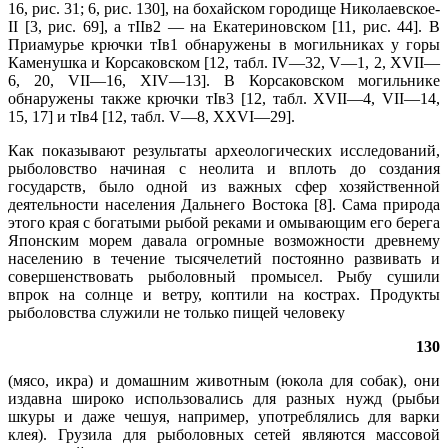
16, рис. 31; 6, рис. 130], на бохайском городище Николаевское-
II [3, рис. 69], а тIIв2 — на Екатериновском [11, рис. 44]. В
Приамурье крючки тIв1 обнаружены в могильниках у горы
Каменушка и Корсаковском [12, табл. IV—32, V—1, 2, XVII—
6, 20, VII—16, XIV—13]. В Корсаковском могильнике
обнаружены также крючки тIв3 [12, табл. XVII—4, VII—14,
15, 17] и тIв4 [12, табл. V—8, XXVI—29].
Как показывают результаты археологических исследований,
рыболовство начиная с неолита и вплоть до создания
государств, было одной из важных сфер хозяйственной
деятельности населения Дальнего Востока [8]. Сама природа
этого края с богатыми рыбой реками и омывающим его берега
Японским морем давала огромные возможности древнему
населению в течение тысячелетий постоянно развивать и
совершенствовать рыболовный промысел. Рыбу сушили
впрок на солнце и ветру, коптили на кострах. Продукты
рыболовства служили не только пищей человеку
130
(мясо, икра) и домашним животным (юкола для собак), они
издавна широко использовались для разных нужд (рыбьи
шкуры и даже чешуя, например, употреблялись для варки
клея). Грузила для рыболовных сетей являются массовой