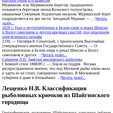
краткий очерк его развития
Мурманом, или Мурманским берегом, традиционно
называется береговая линия Кольского полуострова,
омываемая Северным Ледовитым океаном. Мурманский берег
подразделяется на две части: Западный Мурман — …
Читать
далее...
1828 г. Указ о неупотреблении в Белом озере и реках Шексне
и Волге самоловов и других вредных снастей, под опасением
определенного штрафа
2330. — Октября 8. Сенатский, с прописанием Высочайше
утвержденнаго мнения Государственнаго Совета. — О
неупотреблении в Белом озере и реках Шексне и Волге
самоловов и других …
Читать далее...
Сабанеев Л.П. Заметки московского рыболова
I Зимний сезон 1888/89 г. — Ловля на поддев Весьма
распространенное мнение, что под Москвой рыбы очень мало
и удить ее не стоит, совершенно неверно. В Московской
губернии и даже в ближайших …
Читать далее...
Лещенко Н.В. Классификация
рыболовных крючков из Шайгинского
городища
Географическое положение Шайгинского городища (вблизи