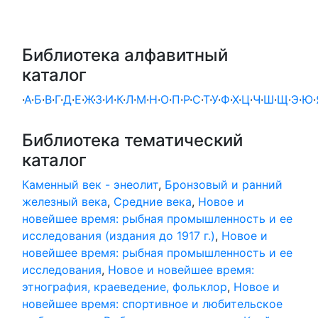
Библиотека алфавитный
каталог
·
А
·
Б
·
В
·
Г
·
Д
·
Е
·
Ж
·
З
·
И
·
К
·
Л
·
М
·
Н
·
О
·
П
·
Р
·
С
·
Т
·
У
·
Ф
·
Х
·
Ц
·
Ч
·
Ш
·
Щ
·
Э
·
Ю
·
Библиотека тематический
каталог
Каменный век - энеолит
,
Бронзовый и ранний
железный века
,
Средние века
,
Новое и
новейшее время: рыбная промышленность и ее
исследования (издания до 1917 г.)
,
Новое и
новейшее время: рыбная промышленность и ее
исследования
,
Новое и новейшее время:
этнография, краеведение, фольклор
,
Новое и
новейшее время: спортивное и любительское