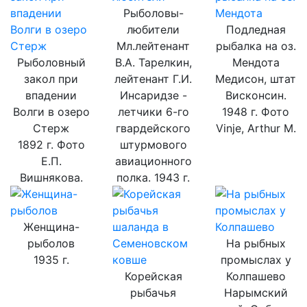
Рыболовы-
любители
Подледная
Мл.лейтенант
рыбалка на оз.
Рыболовный
В.А. Тарелкин,
Мендота
закол при
лейтенант Г.И.
Медисон, штат
впадении
Инсаридзе -
Висконсин.
Волги в озеро
летчики 6-го
1948 г. Фото
Стерж
гвардейского
Vinje, Arthur M.
1892 г. Фото
штурмового
Е.П.
авиационного
Вишнякова.
полка. 1943 г.
Женщина-
рыболов
На рыбных
1935 г.
промыслах у
Корейская
Колпашево
рыбачья
Нарымский