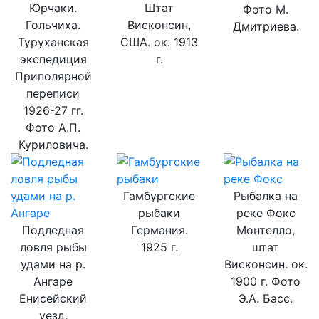
Юрчаки.
Штат
Фото М.
Гольчиха.
Висконсин,
Дмитриева.
Туруханская
США. ок. 1913
экспедиция
г.
Приполярной
переписи
1926-27 гг.
Фото А.П.
Куриловича.
Гамбургские
Рыбалка на
рыбаки
реке Фокс
Подледная
Германия.
Монтелло,
ловля рыбы
1925 г.
штат
удами на р.
Висконсин. ок.
Ангаре
1900 г. Фото
Енисейский
Э.А. Басс.
уезд.