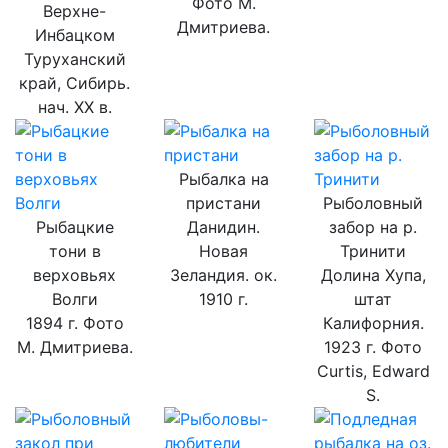
Фото М.
Верхне-
Дмитриева.
Инбацком
Туруханский
край, Сибирь.
нач. ХХ в.
Рыбалка на
пристани
Рыболовный
Рыбацкие
Данидин.
забор на р.
тони в
Новая
Тринити
верховьях
Зеландия. ок.
Долина Хупа,
Волги
1910 г.
штат
1894 г. Фото
Калифорния.
М. Дмитриева.
1923 г. Фото
Curtis, Edward
S.