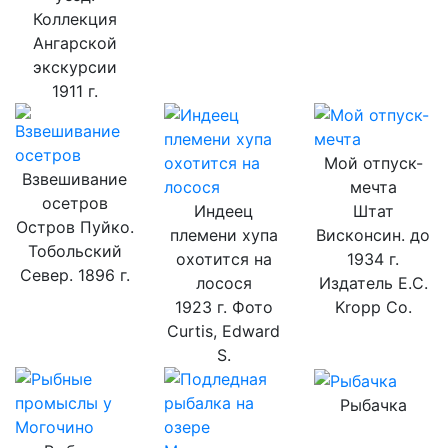
Коллекция
Ангарской
экскурсии
1911 г.
Мой отпуск-
Взвешивание
мечта
осетров
Индеец
Штат
Остров Пуйко.
племени хупа
Висконсин. до
Тобольский
охотится на
1934 г.
Север. 1896 г.
лосося
Издатель E.C.
1923 г. Фото
Kropp Co.
Curtis, Edward
S.
Рыбачка