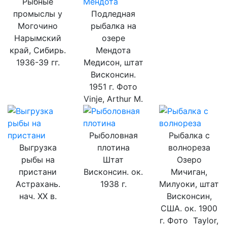
Рыбные
промыслы у
Подледная
Могочино
рыбалка на
Нарымский
озере
край, Сибирь.
Мендота
1936-39 гг.
Медисон, штат
Висконсин.
1951 г. Фото
Vinje, Arthur M.
Рыболовная
Рыбалка с
Выгрузка
плотина
волнореза
рыбы на
Штат
Озеро
пристани
Висконсин. ок.
Мичиган,
Астрахань.
1938 г.
Милуоки, штат
нач. ХХ в.
Висконсин,
США. ок. 1900
г. Фото Taylor,