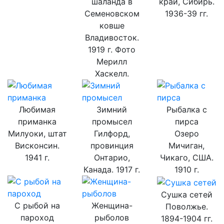
шаланда в
край, Сибирь.
Семеновском
1936-39 гг.
ковше
Владивосток.
1919 г. Фото
Мерилл
Хаскелл.
Любимая
Зимний
Рыбалка с
приманка
промысел
пирса
Милуоки, штат
Гилфорд,
Озеро
Висконсин.
провинция
Мичиган,
1941 г.
Онтарио,
Чикаго, США.
Канада. 1917 г.
1910 г.
Сушка сетей
С рыбой на
Женщина-
Поволжье.
пароход
рыболов
1894-1904 гг.