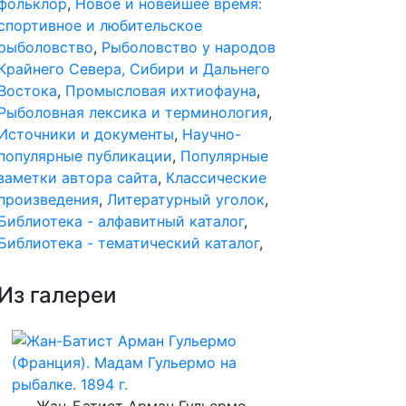
фольклор
,
Новое и новейшее время:
спортивное и любительское
рыболовство
,
Рыболовство у народов
Крайнего Севера, Сибири и Дальнего
Востока
,
Промысловая ихтиофауна
,
Рыболовная лексика и терминология
,
Источники и документы
,
Научно-
популярные публикации
,
Популярные
заметки автора сайта
,
Классические
произведения
,
Литературный уголок
,
Библиотека - алфавитный каталог
,
Библиотека - тематический каталог
,
Из галереи