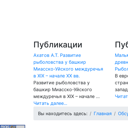
Публикации
Пу
Ахатов А.Т. Развитие
Маль
рыболовства у башкир
древн
Миасско-Уйского междуречья
Рыбо
в XIX – начале XX вв.
В евр
Развитие рыболовства у
стран
башкир Миасско-Уйского
запад
междуречья в XIX – начале …
Читат
Читать далее...
Вы находитесь здесь:
Главная
Обс