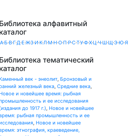
Библиотека алфавитный
каталог
А
·
Б
·
В
·
Г
·
Д
·
Е
·
Ж
·
З
·
И
·
К
·
Л
·
М
·
Н
·
О
·
П
·
Р
·
С
·
Т
·
У
·
Ф
·
Х
·
Ц
·
Ч
·
Ш
·
Щ
·
Э
·
Ю
·
Я
Библиотека тематический
каталог
Каменный век - энеолит
,
Бронзовый и
ранний железный века
,
Средние века
,
Новое и новейшее время: рыбная
промышленность и ее исследования
(издания до 1917 г.)
,
Новое и новейшее
время: рыбная промышленность и ее
исследования
,
Новое и новейшее
время: этнография, краеведение,