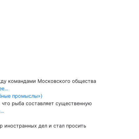
 сайту
жду командами Московского общества
е...
ыбные промыслы»)
, что рыба составляет существенную
..
тр иностранных дел и стал просить