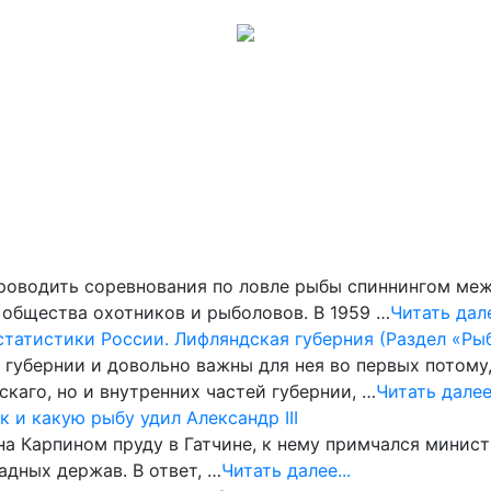
Музеи
Галерея
Обсуждения
Карта сайта
Помощь
роводить соревнования по ловле рыбы спиннингом ме
общества охотников и рыболовов. В 1959 …
Читать дале
статистики России. Лифляндская губерния (Раздел «Р
губернии и довольно важны для нея во первых потому
каго, но и внутренних частей губернии, …
Читать далее.
к и какую рыбу удил Александр III
 на Карпином пруду в Гатчине, к нему примчал­ся минис
д­ных держав. В ответ, …
Читать далее...