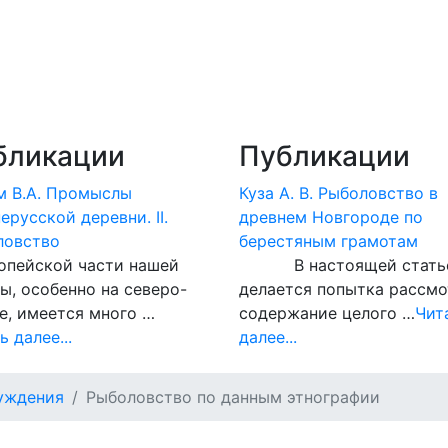
бликации
Публикации
м В.А. Промыслы
Куза А. В. Рыболовство в
ерусской деревни. II.
древнем Новгороде по
ловство
берестяным грамотам
опейской части нашей
В настоящей стать
ы, особенно на северо-
делается попытка рассмо
е, имеется много …
содержание целого …
Чит
ь далее...
далее...
уждения
Рыболовство по данным этнографии