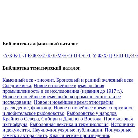
Библиотека алфавитный каталог
·
А
·
Б
·
В
·
Г
·
Д
·
Е
·
Ж
·
З
·
И
·
К
·
Л
·
М
·
Н
·
О
·
П
·
Р
·
С
·
Т
·
У
·
Ф
·
Х
·
Ц
·
Ч
·
Ш
·
Щ
·
Э
·
Библиотека тематический каталог
Каменный век - энеолит
,
Бронзовый и ранний железный века
,
Средние века
,
Новое и новейшее время: рыбная
промышленность и ее исследования (издания до 1917 г.)
,
Новое и новейшее время: рыбная промышленность и ее
исследования
,
Новое и новейшее время: этнография,
краеведение, фольклор
,
Новое и новейшее время: спортивное
и любительское рыболовство
,
Рыболовство у народов
Крайнего Севера, Сибири и Дальнего Востока
,
Промысловая
ихтиофауна
,
Рыболовная лексика и терминология
,
Источники
и документы
,
Научно-популярные публикации
,
Популярные
заметки автора сайта
,
Классические произведения
,