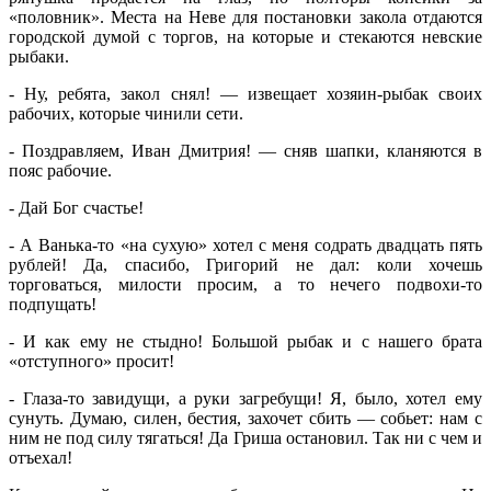
«половник». Места на Неве для постановки закола отдаются
городской думой с торгов, на которые и стекаются невские
рыбаки.
‑ Ну, ребята, закол снял! — извещает хозяин-рыбак своих
рабочих, которые чинили сети.
‑ Поздравляем, Иван Дмитрия! — сняв шапки, кланяются в
пояс рабочие.
‑ Дай Бог счастье!
‑ А Ванька-то «на сухую» хотел с меня содрать двадцать пять
рублей! Да, спасибо, Григорий не дал: коли хочешь
торговаться, милости просим, а то нечего подвохи-то
подпущать!
‑ И как ему не стыдно! Большой рыбак и с нашего брата
«отступного» просит!
‑ Глаза-то завидущи, а руки загребущи! Я, было, хотел ему
сунуть. Думаю, силен, бестия, захочет сбить — собьет: нам с
ним не под силу тягаться! Да Гриша остановил. Так ни с чем и
отъехал!