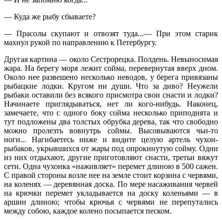
— Куда же рыбу сбываете?
— Прасолы скупают и отвозят туда...— При этом старик
махнул рукой по направлению к Петербургу.
Другая картина — около Сестрорецка. Полдень. Невыносимая
жара. На берегу моря лежит сойма, перевернутая вверх дном.
Около нее развешено несколько неводов, у берега привязаны
рыбацкие лодки. Кругом ни души. Что за диво? Неужели
рыбаки оставили без всякого присмотра свои снасти и лодки?
Начинаете приглядываться, нет ли кого-нибудь. Наконец,
замечаете, что с одного боку сойма несколько приподнята и
тут подложены два толстых обрубка дерева, так что свободно
можно пролезть вовнутрь соймы. Высовываются чьи-то
ноги... Нагибаетесь ниже и видите целую артель чухон-
рыбаков, укрывшихся от жары под опрокинутую сойму. Одни
из них отдыхают, другие приготовляют снасти, третьи вяжут
сети. Одна чухонка «наживляет» перемет длиною в 500 сажен.
С правой стороны возле нее на земле стоит корзина с червями,
на коленях — деревянная доска. По мере насаживания червей
на крючки перемет укладывается на доску коленьями — в
аршин длиною; чтобы крючья с червями не перепутались
между собою, каждое колено посыпается песком.