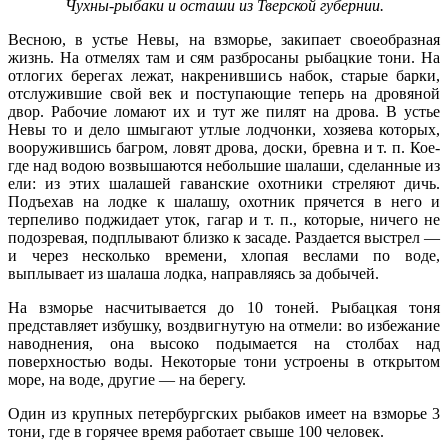
Чухны-рыбаки и осташи из Тверской губернии.
Весною, в устье Невы, на взморье, закипает своеобразная
жизнь. На отмелях там и сям разбросаны рыбацкие тони. На
отлогих берегах лежат, накренившись набок, старые барки,
отслужившие свой век и поступающие теперь на дровяной
двор. Рабочие ломают их и тут же пилят на дрова. В устье
Невы то и дело шмыгают утлые лодчонки, хозяева которых,
вооружившись багром, ловят дрова, доски, бревна и т. п. Кое-
где над водою возвышаются небольшие шалаши, сделанные из
ели: из этих шалашей гаванские охотники стреляют дичь.
Подъехав на лодке к шалашу, охотник прячется в него и
терпеливо поджидает уток, гагар и т. п., которые, ничего не
подозревая, подплывают близко к засаде. Раздается выстрел —
и через несколько времени, хлопая веслами по воде,
выплывает из шалаша лодка, направляясь за добычей.
На взморье насчитывается до 10 тоней. Рыбацкая тоня
представляет избушку, воздвигнутую на отмели: во избежание
наводнения, она высоко подымается на столбах над
поверхностью воды. Некоторые тони устроены в открытом
море, на воде, другие — на берегу.
Один из крупных петербургских рыбаков имеет на взморье 3
тони, где в горячее время работает свыше 100 человек.