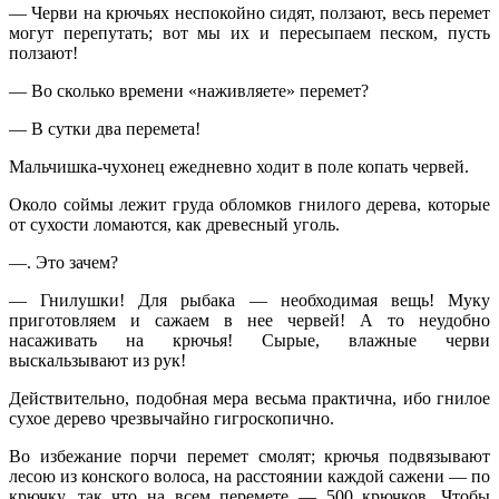
— Черви на крючьях неспокойно сидят, ползают, весь перемет
могут перепутать; вот мы их и пересыпаем песком, пусть
ползают!
— Во сколько времени «наживляете» перемет?
— В сутки два перемета!
Мальчишка-чухонец ежедневно ходит в поле копать червей.
Около соймы лежит груда обломков гнилого дерева, которые
от сухости ломаются, как древесный уголь.
—. Это зачем?
— Гнилушки! Для рыбака — необходимая вещь! Муку
приготовляем и сажаем в нее червей! А то неудобно
насаживать на крючья! Сырые, влажные черви
выскальзывают из рук!
Действительно, подобная мера весьма практична, ибо гнилое
сухое дерево чрезвычайно гигроскопично.
Во избежание порчи перемет смолят; крючья подвязывают
лесою из конского волоса, на расстоянии каждой сажени — по
крючку, так что на всем перемете — 500 крючков. Чтобы