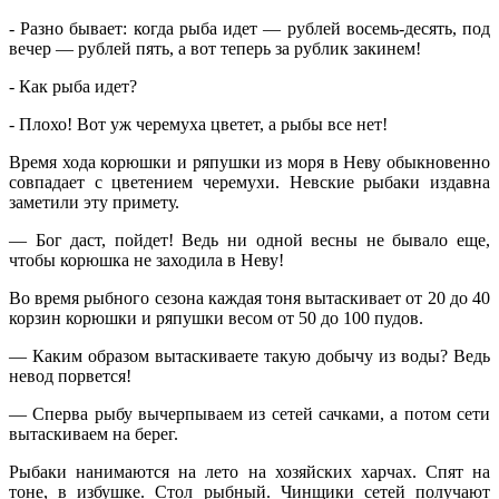
‑ Разно бывает: когда рыба идет — рублей восемь-десять, под
вечер — рублей пять, а вот теперь за рублик закинем!
‑ Как рыба идет?
‑ Плохо! Вот уж черемуха цветет, а рыбы все нет!
Время хода корюшки и ряпушки из моря в Неву обыкновенно
совпадает с цветением черемухи. Невские рыбаки издавна
заметили эту примету.
— Бог даст, пойдет! Ведь ни одной весны не бывало еще,
чтобы корюшка не заходила в Неву!
Во время рыбного сезона каждая тоня вытаскивает от 20 до 40
корзин корюшки и ряпушки весом от 50 до 100 пудов.
— Каким образом вытаскиваете такую добычу из воды? Ведь
невод порвется!
— Сперва рыбу вычерпываем из сетей сачками, а потом сети
вытаскиваем на берег.
Рыбаки нанимаются на лето на хозяйских харчах. Спят на
тоне, в избушке. Стол рыбный. Чинщики сетей получают