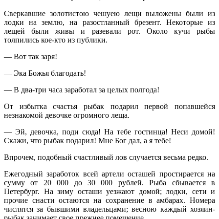
Сверкавшие золотистою чешуею лещи выложены были из
лодки на землю, на разостланный брезент. Некоторые из
лещей были живы и разевали рот. Около кучи рыбы
толпились кое-кто из публики.
— Вот так заря!
— Эка Божья благодать!
— В два-три часа заработал за целых полгода!
От избытка счастья рыбак подарил первой попавшейся
незнакомой девочке огромного леща.
— Эй, девочка, поди сюда! На тебе гостинца! Неси домой!
Скажи, что рыбак подарил! Мне Бог дал, а я тебе!
Впрочем, подобный счастливый лов случается весьма редко.
Ежегодный заработок всей артели осташей простирается на
сумму от 20 000 до 30 000 рублей. Рыба сбывается в
Петербург. На зиму осташи уезжают домой; лодки, сети и
прочие снасти остаются на сохранение в амбарах. Номера
числятся за бывшими владельцами; весною каждый хозяин-
рыбак занимает свое прежнее помещение.