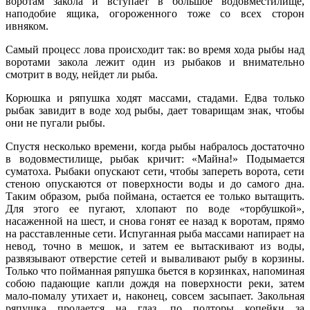
воротам закола и вступает в большое водовместилище,
наподобие ящика, огороженного тоже со всех сторон
ивняком.
Самый процесс лова происходит так: во время хода рыбы над
воротами закола лежит один из рыбаков и внимательно
смотрит в воду, нейдет ли рыба.
Корюшка и ряпушка ходят массами, стадами. Едва только
рыбак завидит в воде ход рыбы, дает товарищам знак, чтобы
они не пугали рыбы.
Спустя несколько времени, когда рыбы набралось достаточно
в водовместилище, рыбак кричит: «Майна!» Подымается
суматоха. Рыбаки опускают сети, чтобы запереть ворота, сети
стеною опускаются от поверхности воды и до самого дна.
Таким образом, рыба поймана, остается ее только вытащить.
Для этого ее пугают, хлопают по воде «торбушкой»,
насаженной на шест, и снова гонят ее назад к воротам, прямо
на расставленные сети. Испуганная рыба массами напирает на
невод, точно в мешок, и затем ее вытаскивают из воды,
развязывают отверстие сетей и вываливают рыбу в корзины.
Только что пойманная ряпушка бьется в корзинках, напоминая
собою падающие капли дождя на поверхности реки, затем
мало-помалу утихает и, наконец, совсем засыпает. Закольная
ряпушка продается на глаз, по полторы копейки за