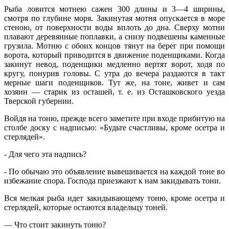
Рыба ловится мотнею сажен 300 длины и 3—4 ширины,
смотря по глубине моря. Закинутая мотня опускается в море
стеною, от поверхности воды вплоть до дна. Сверху мотни
плавают деревянные поплавки, а снизу подвешены каменные
грузила. Мотню с обоих концов тянут на берег при помощи
ворота, который приводится в движение поденщиками. Когда
закинут невод, поденщики медленно вертят ворот, ходя по
кругу, понурив головы. С утра до вечера раздаются в такт
мерные шаги поденщиков. Тут же, на тоне, живет и сам
хозяин — старик из осташей, т. е. из Осташковского уезда
Тверской губернии.
Войдя на тоню, прежде всего заметите при входе прибитую на
столбе доску с надписью: «Будьте счастливы, кроме осетра и
стерлядей».
‑ Для чего эта надпись?
‑ По обычаю это объявление вывешивается на каждой тоне во
избежание спора. Господа приезжают к нам закидывать тони.
Вся мелкая рыба идет закидывающему тоню, кроме осетра и
стерлядей, которые остаются владельцу тоней.
— Что стоит закинуть тоню?