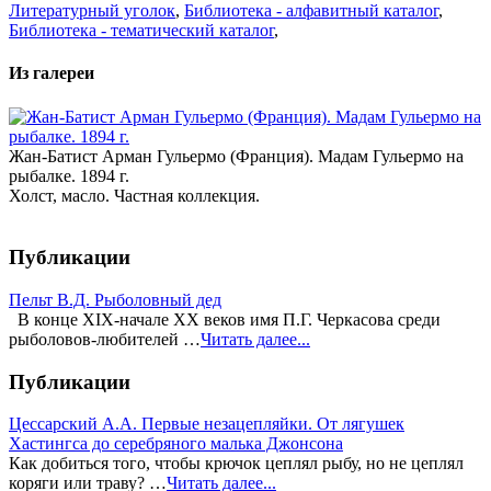
Литературный уголок
,
Библиотека - алфавитный каталог
,
Библиотека - тематический каталог
,
Из галереи
Жан-Батист Арман Гульермо (Франция). Мадам Гульермо на
рыбалке. 1894 г.
Холст, масло. Частная коллекция.
Публикации
Пельт В.Д. Рыболовный дед
В конце XIX-начале XX веков имя П.Г. Черкасова среди
рыболовов-любителей …
Читать далее...
Публикации
Цессарский А.А. Первые незацепляйки. От лягушек
Хастингса до серебряного малька Джонсона
Как добиться того, чтобы крючок цеплял рыбу, но не цеплял
коряги или траву? …
Читать далее...