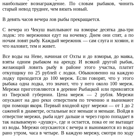
наибольшее вознаграждение. По словам рыбаков, чинить
старый невод труднее, чем вязать новый.
В девять часов вечера лов рыбы прекращается.
С вечера из Чекуш выплывают на взморье десятка два-три
лодок: это мережники едут на ночевку. Днем они спят, а по
ночам ловят рыбу. Каждый мережник — сам слуга и хозяин, и
что наловит, тем и живет.
Все воды на Неве, начиная от Охты и до взморья, до маяка,
взяты одним рыбаком на аренду. И всякий другой рыбак,
желающий ловить рыбу в районе этого участка, платит
откупщику по 25 рублей с лодки. Обыкновенно на каждую
лодку приходится до 100 мереж. Если говорят, что у этого
рыбака одна лодка, это значит, что у него около 100 мереж.
Мережи приготовляются в деревне Рыбацкой или привозятся
из Тверской губернии. Цена мереж — 2 рубля. Мережи
опускают на дно реки отверстием по течению и вынимают
при помощи якоря. Первый входной круг мережи — от 1 до 2
саженей в диаметре, остальные все меньше и меньше. Войдя в
отверстие мережи, рыба идет дальше и через горло попадает в
так называемую «душку», где и остается, пока ее не вытащат
из воды. Мережи опускаются с вечера и вынимаются из воды
рано утром, часа в четыре. В каждую мережу, смотря по ходу