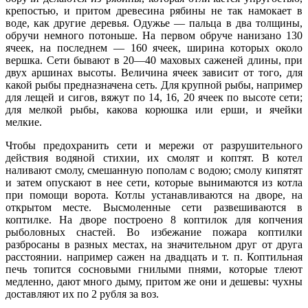
крепостью, и притом древесина рябины не так намокает в
воде, как другие деревья. Одужье — пальца в два толщины,
обручи немного потоньше. На первом обруче нанизано 130
ячеек, на последнем — 160 ячеек, ширина которых около
вершка. Сети бывают в 20—40 маховых саженей длины, при
двух аршинах высоты. Величина ячеек зависит от того, для
какой рыбы предназначена сеть. Для крупной рыбы, например
для лещей и сигов, вяжут по 14, 16, 20 ячеек по высоте сети;
для мелкой рыбы, какова корюшка или ерши, и ячейки
мелкие.
Чтобы предохранить сети и мережи от разрушительного
действия водяной стихии, их смолят и коптят. В котел
наливают смолу, смешанную пополам с водою; смолу кипятят
и затем опускают в нее сети, которые вынимаются из котла
при помощи ворота. Котлы устанавливаются на дворе, на
открытом месте. Высмоленные сети развешиваются в
коптилке. На дворе построено 8 коптилок для копчения
рыболовных снастей. Во избежание пожара коптилки
разбросаны в разных местах, на значительном друг от друга
расстоянии. например сажен на двадцать и т. п. Коптильная
печь топится сосновыми гнилыми пнями, которые тлеют
медленно, дают много дыму, притом же они и дешевы: чухны
доставляют их по 2 рубля за воз.