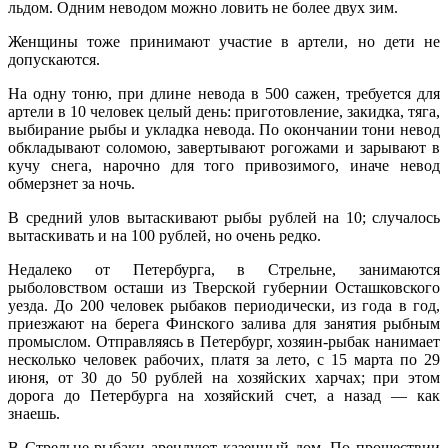
льдом. Одним неводом можно ловить не более двух зим.
Женщины тоже принимают участие в артели, но дети не
допускаются.
На одну тоню, при длине невода в 500 сажен, требуется для
артели в 10 человек целый день: приготовление, закидка, тяга,
выбирание рыбы и укладка невода. По окончании тони невод
обкладывают соломою, завертывают рогожами и зарывают в
кучу снега, нарочно для того привозимого, иначе невод
обмерзнет за ночь.
В средний улов вытаскивают рыбы рублей на 10; случалось
вытаскивать и на 100 рублей, но очень редко.
Недалеко от Петербурга, в Стрельне, занимаются
рыболовством осташи из Тверской губернии Осташковского
уезда. До 200 человек рыбаков периодически, из года в год,
приезжают на берега Финского залива для занятия рыбным
промыслом. Отправляясь в Петербург, хозяин-рыбак нанимает
несколько человек рабочих, платя за лето, с 15 марта по 29
июня, от 30 до 50 рублей на хозяйских харчах; при этом
дорога до Петербурга на хозяйский счет, а назад — как
знаешь.
В Стрельне рыбаки арендуют казенный дом. По прошествии