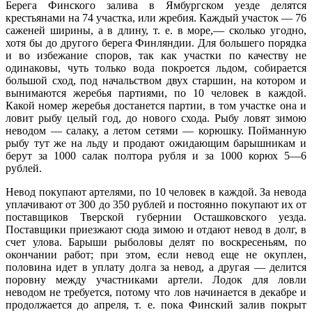
Берега Финского залива в Ямбургском уезде делятся
крестьянами на 74 участка, или жребия. Каждый участок — 76
саженей ширины, а в длину, т. е. в море,— сколько угодно,
хотя бы до другого берега Финляндии. Для большего порядка
и во избежание споров, так как участки по качеству не
одинаковы, чуть только вода покроется льдом, собирается
большой сход, под начальством двух старшин, на котором и
вынимаются жеребья партиями, по 10 человек в каждой.
Какой номер жеребья достанется партии, в том участке она и
ловит рыбу целый год, до нового схода. Рыбу ловят зимою
неводом — салаку, а летом сетями — корюшку. Пойманную
рыбу тут же на льду и продают ожидающим барышникам и
берут за 1000 салак полтора рубля и за 1000 корюх 5—6
рублей.
Невод покупают артелями, по 10 человек в каждой. За невода
уплачивают от 300 до 350 рублей и постоянно покупают их от
поставщиков Тверской губернии Осташковского уезда.
Поставщики приезжают сюда зимою и отдают невод в долг, в
счет улова. Барыши рыболовы делят по воскресеньям, по
окончании работ; при этом, если невод еще не окуплен,
половина идет в уплату долга за невод, а другая — делится
поровну между участниками артели. Лодок для ловли
неводом не требуется, потому что лов начинается в декабре и
продолжается до апреля, т. е. пока Финский залив покрыт