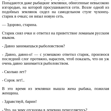
Попадаются даже рыбацкие землянки, обнесенные невысокою
изгородью, на которой просушиваются сети. Возле одной из
подобных землянок сидел на самодельном стуле чухонец-
старик в очках; он вязал новую сеть.
— Здорово, старина.
Старик снял очки и ответил на приветствие ломаным русским
языком.
‑ Давно занимаешься рыболовством?
‑ Давно, давно-о! — с усмешкою ответил старик, произнося
последний слог протяжно, нараспев, чтоб показать, что он уж
очень давно занимается рыболовством.
‑ Сколько лет?
‑ Сорок лет!..
В это время из землянки вышла жена рыбака, пожилая
женщина.
‑ Здравствуй, барин!
‑ Что, на зиму отсюдова в деревню переселяетесь?