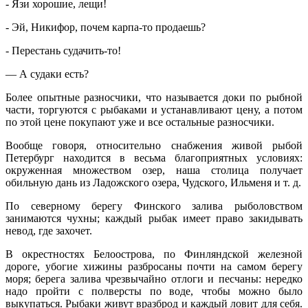
‑ Язи хорошие, лещи!
‑ Эй, Никифор, почем карпа-то продаешь?
‑ Перестань судачить-то!
— А судаки есть?
Более опытные разносчики, что называется доки по рыбной
части, торгуются с рыбаками и устанавливают цену, а потом
по этой цене покупают уже и все остальные разносчики.
Вообще говоря, относительно снабжения живой рыбой
Петербург находится в весьма благоприятных условиях:
окруженная множеством озер, наша столица получает
обильную дань из Ладожского озера, Чудского, Ильменя и т. д.
По северному берегу Финского залива рыболовством
занимаются чухны; каждый рыбак имеет право закидывать
невод, где захочет.
В окрестностях Белоострова, по Финляндской железной
дороге, убогие хижины разбросаны почти на самом берегу
моря; берега залива чрезвычайно отлоги и песчаны: нередко
надо пройти с полверсты по воде, чтобы можно было
выкупаться. Рыбаки живут вразброд и каждый ловит для себя.