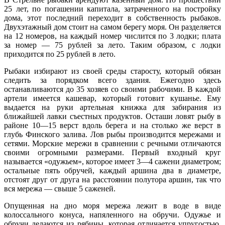
25 лет, по погашении капитала, затраченного на постройку
дома, этот последний переходит в собственность рыбаков.
Двухэтажный дом стоит на самом берегу моря. Он разделяется
на 12 номеров, на каждый номер числится по 3 лодки; плата
за номер — 75 рублей за лето. Таким образом, с лодки
приходится по 25 рублей в лето.
Рыбаки избирают из своей среды старосту, который обязан
следить за порядком всего здания. Ежегодно здесь
останавливаются до 35 хозяев со своими рабочими. В каждой
артели имеется кашевар, который готовит кушанье. Ему
выдается на руки артельная книжка для забирания из
ближайшей лавки съестных продуктов. Осташи ловят рыбу в
районе 10—15 верст вдоль берега и на столько же верст в
глубь Финского залива. Лов рыбы производится мережами и
сетями. Морские мережи в сравнении с речными отличаются
своими огромными размерами. Первый входный круг
называется «одужьем», которое имеет 3—4 сажени диаметром;
остальные пять обручей, каждый аршина два в диаметре,
отстоят друг от друга на расстоянии полутора аршин, так что
вся мережа — свыше 5 саженей.
Опущенная на дно моря мережа лежит в воде в виде
колоссального конуса, напяленного на обручи. Одужье и
обручи делаются из рябины, которая отличается упругостью,