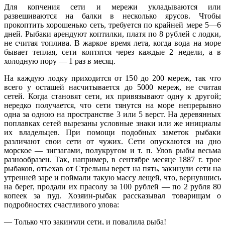
Для копчения сети и мережи укладываются или
развешиваются на балки в несколько ярусов. Чтобы
прокоптить хорошенько сеть, требуется по крайней мере 5—6
дней. Рыбаки арендуют коптилки, платя по 8 рублей с лодки,
не считая топлива. В жаркое время лета, когда вода на море
бывает теплая, сети коптятся через каждые 2 недели, а в
холодную пору — 1 раз в месяц.
На каждую лодку приходится от 150 до 200 мереж, так что
всего у осташей насчитывается до 5000 мереж, не считая
сетей. Когда становят сети, их привязывают одну к другой;
нередко получается, что сети тянутся на море непрерывно
одна за одною на пространстве 3 или 5 верст. На деревянных
поплавках сетей вырезаны условные знаки или же инициалы
их владельцев. При помощи подобных заметок рыбаки
различают свои сети от чужих. Сети опускаются на дно
морское — зигзагами, полукругом и т. п. Улов рыбы весьма
разнообразен. Так, например, в сентябре месяце 1887 г. трое
рыбаков, отъехав от Стрельны верст на пять, закинули сети на
утренней заре и поймали такую массу лещей, что, вернувшись
на берег, продали их прасолу за 100 рублей — по 2 рубля 80
копеек за пуд. Хозяин-рыбак рассказывал товарищам о
подробностях счастливого улова:
— Только что закинули сети, и повалила рыба!