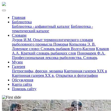
Главная
Библиотека
Библиотека - алфавитный каталог
Библиотека -
тематический каталог
Словари
Дуров И.М. Опыт терминологического словаря
рыболовного промысла Поморья
Копылова Э. В.
Ловецкое слово: Словарь рыбаков Волго-Каспия
Клыков
А.А. Краткий словарь рыбацких слов
Пономарев Ф.А.
Профессиональная лексика рыболовства. Словарь
Музеи
Галерея
Петроглифы, фрески, мозаика
Картинная галерея XIX в
Картинная галерея XX в.
Открытки и фотографии
Обсуждения
Карта сайта
Помощь сайту