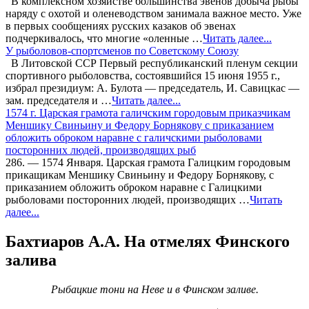
В комплексном хозяйстве большинства эвенов добыча рыбы
наряду с охотой и оленеводством занимала важное место. Уже
в первых сообщениях русских казаков об эвенах
подчеркивалось, что многие «оленные …
Читать далее...
У рыболовов-спортсменов по Советскому Союзу
В Литовской ССР Первый республиканский пленум секции
спортивного рыболовства, состоявшийся 15 июня 1955 г.,
избрал президиум: А. Булота — председатель, И. Савицкас —
зам. председателя и …
Читать далее...
1574 г. Царская грамота галичским городовым приказчикам
Меншику Свиньину и Федору Борнякову с приказанием
обложить оброком наравне с галичскими рыболовами
посторонних людей, производящих рыб
286. — 1574 Января. Царская грамота Галицким городовым
прикащикам Меншику Свиньину и Федору Борнякову, с
приказанием обложить оброком наравне с Галицкими
рыболовами посторонних людей, производящих …
Читать
далее...
Бахтиаров А.А. На отмелях Финского
залива
Рыбацкие тони на Неве и в Финском заливе.