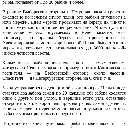
рыбы, попадает от 1 до 20 рыбин и более.
В районе Выборгской стороны и Петропавловской крепости
ежедневно по вечерам снуют лодки: это рыбаки опускают на
ночь мережи. Днем мережи просыхают на берегу, их чинят и
чистят метелкой от приставшей речной тины. Чтобы судить о
количестве мереж, опускаемых в Неву, заметим, что,
например, на правом берегу все пространство от
Александровского моста и до Большой Невки бывает занято
мережами, которых тут насчитывается до 3000 на какой-
нибудь четверти версты.
Кроме мереж рыба ловится еще так называемым заколом,
которых на Неве несколько: например, против Клинического
госпиталя — на Выборгской стороне, около часовни
Спасителя — на Петербургской стороне, на Охте и т. д.
Закол устраивается следующим образом: поперек Невы в воде
ставятся два забора сажен по 20 каждый; оба забора сходятся
один с другим под углом, в вершине этого угла оставлено
отверстие в виде ворот для прохода рыбы. Закол сделан из
тонких жердей и переплетен ивовыми прутьями так, чтобы
рыба не могла проскользнуть через него.
Встретив на своем пути закол, рыба плывет дальше — к