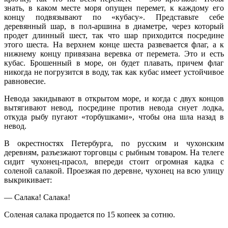
знать, в каком месте моря опущен перемет, к каждому его
концу подвязывают по «кубасу». Представьте себе
деревянный шар, в пол-аршина в диаметре, через который
продет длинный шест, так что шар приходится посредине
этого шеста. На верхнем конце шеста развевается флаг, а к
нижнему концу привязана веревка от перемета. Это и есть
кубас. Брошенный в море, он будет плавать, причем флаг
никогда не погрузится в воду, так как кубас имеет устойчивое
равновесие.
Невода закидывают в открытом море, и когда с двух концов
вытягивают невод, посредине против невода снует лодка,
откуда рыбу пугают «торбушками», чтобы она шла назад в
невод.
В окрестностях Петербурга, по русским и чухонским
деревням, разъезжают торговцы с рыбным товаром. На телеге
сидит чухонец-прасол, впереди стоит огромная кадка с
соленой салакой. Проезжая по деревне, чухонец на всю улицу
выкрикивает:
— Салака! Салака!
Соленая салака продается по 15 копеек за сотню.