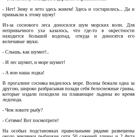
‑ Нет! Зиму и лето здесь живем! Здесь и состарились... Да и
привыкли к этому шуму!
Из-за соснового леса доносился шум морских волн. Для
непривычного уха казалось, что где-то в окрестности
находится большой водопад, откуда и доносятся его
величавые звуки.
‑ Слышь, как шумит!..
‑ И лес шумит, и море шумит!
‑ А вон наша лодка!
В прогалине сосняка виднелось море. Волны бежали одна за
другою, широко разбрасывая позади себя белоснежные гривы,
которые издали походили на плавающие льдины во время
ледохода.
‑ Чем ловите рыбу?
‑ Сетями! Вот посмотрите!
На особых подстановках правильными рядами развешены
около землянки рыбацкие сети 50 саженей длины и 2 фута