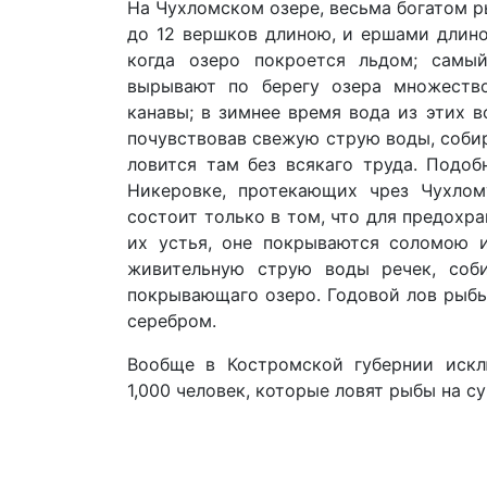
На Чухломском озере, весьма богатом р
до 12 вершков длиною, и ершами длино
когда озеро покроется льдом; самый
вырывают по берегу озера множеств
канавы; в зимнее время вода из этих в
почувствовав свежую струю воды, собир
ловится там без всякаго труда. Подо
Никеровке, протекающих чрез Чухлом
состоит только в том, что для предохра
их устья, оне покрываются соломою 
живительную струю воды речек, соб
покрывающаго озеро. Годовой лов рыбы,
серебром.
Вообще в Костромской губернии иск
1,000 человек, которые ловят рыбы на су