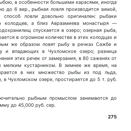
ыбою, в особенности большими карасями, иногда
ю до 6 вер., рыбная ловля производится зимой,
 способ ловли довольно оригинален: рыбаки
о колодцев, а близ Авраамиева монастыря —
одохранилищ спускается в озеро; озерная рыба,
ается в огромном количестве в этих колодцах и
бным же образом ловят рыбу в речках Сажбе и
у и впадающих в Чухломское озеро; разница
нения этих речек от замерзания, в 80 саженях от
и мелким кустарником. В зимнее же время, на
ирается в них множество рыбы из под льда,
 в Чухломском озере, простирается до 5 т. руб.
лючительно рыбным промыслом занимаются до
мму до 45,000 руб. сер.
275