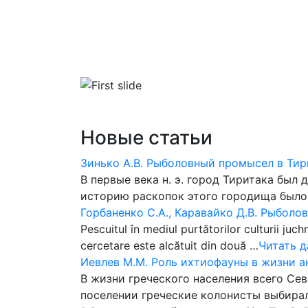
Главная
Библиотека
Словари
Новые статьи
Зинько А.В. Рыболовный промысел в Тирит
В первые века н. э. город Тиритака был
историю раскопок этого городища было 
Горбаненко С.А., Каравайко Д.В. Рыбол
Pescuitul în mediul purtătorilor culturii juc
cercetare este alcătuit din două …
Читать да
Иевлев М.М. Роль ихтиофауны в жизни 
В жизни греческого населения всего С
поселении греческие колонисты выбира