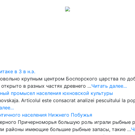
Музеи
Галерея
Обсуждения
Карта сайта
Помощь
аке в 3 в н.э.
 довольно крупным центром Боспор­ского царства по до
открыто в разных частях древнего …
Читать далее...
овный промысел населения юхновской культуры
hnovskaja. Articolul este consacrat analizei pescuitului la po
лее...
античного населения Нижнего Побужья
еверного Причерноморья большую роль играли рыбные 
ли районы имеющие большие рыбные запасы, такие …
Ч