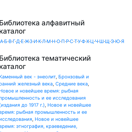
Библиотека алфавитный
каталог
А
·
Б
·
В
·
Г
·
Д
·
Е
·
Ж
·
З
·
И
·
К
·
Л
·
М
·
Н
·
О
·
П
·
Р
·
С
·
Т
·
У
·
Ф
·
Х
·
Ц
·
Ч
·
Ш
·
Щ
·
Э
·
Ю
·
Я
Библиотека тематический
каталог
Каменный век - энеолит
,
Бронзовый и
ранний железный века
,
Средние века
,
Новое и новейшее время: рыбная
промышленность и ее исследования
(издания до 1917 г.)
,
Новое и новейшее
время: рыбная промышленность и ее
исследования
,
Новое и новейшее
время: этнография, краеведение,