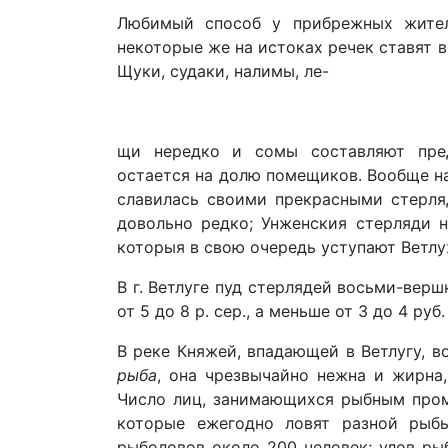
Любимый способ у прибрежных жител
некоторые же на истоках речек ставят 
Щуки, судаки, налимы, ле-
щи нередко и сомы составляют пред
остается на долю помещиков. Вообще над
славилась своими прекрасными стерля
довольно редко; Унженския стерляди 
которыя в свою очередь уступают Ветл
В г. Ветлуге пуд стерлядей восьми-верш
от 5 до 8 р. сер., а меньше от 3 до 4 руб.
В реке Княжей, впадающей в Ветлугу, 
рыба
, она чрезвычайно нежна и жирна,
Число лиц, занимающихся рыбным пром
которые ежегодно ловят разной рыбы
рыболовов около 200 человек; улов рыб