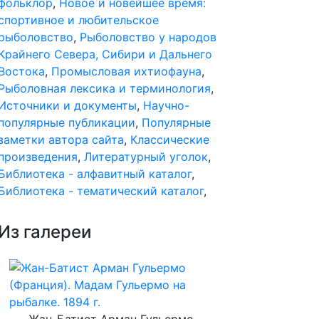
фольклор
,
Новое и новейшее время:
спортивное и любительское
рыболовство
,
Рыболовство у народов
Крайнего Севера, Сибири и Дальнего
Востока
,
Промысловая ихтиофауна
,
Рыболовная лексика и терминология
,
Источники и документы
,
Научно-
популярные публикации
,
Популярные
заметки автора сайта
,
Классические
произведения
,
Литературный уголок
,
Библиотека - алфавитный каталог
,
Библиотека - тематический каталог
,
Из галереи