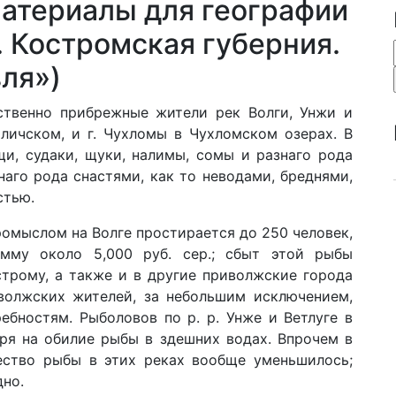
атериалы для географии
. Костромская губерния.
ля»)
твенно прибрежные жители рек Волги, Унжи и
аличском, и г. Чухломы в Чухломском озерах. В
ещи, судаки, щуки, налимы, сомы и разнаго рода
аго рода снастями, как то неводами, бреднями,
стью.
омыслом на Волге простирается до 250 человек,
мму около 5,000 руб. сер.; сбыт этой рыбы
строму, а также и в другие приволжские города
волжских жителей, за небольшим исключением,
бностям. Рыболовов по р. р. Унже и Ветлуге в
ря на обилие рыбы в здешних водах. Впрочем в
ество рыбы в этих реках вообще уменьшилось;
дно.