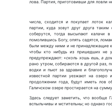
лова. Партия, приготовивши для ловли не
числа, сходится и покупает лоток ка
партии, куда зовут друг друга таким 
соберутся, тогда высыпают калачи в
помолившись Богу, опять садятся, лома
были между ними и не принадлежащие к 
чтобы кто нибудь из пришедших не у
предупреждают: «
сколь хошь
ешь, а до
рано утром, собираются в другой раз, п
водки и пьют за здравие и благополу
известной партии уезжают на озеро и
продолжении года, будут иметь лов о
Галичском озере простирается на сумму 
Здесь следует заметить, что вообще Г
вспыльчивы и мстительны; но однако г