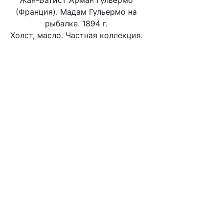
Жан-Батист Арман Гульермо
(Франция). Мадам Гульермо на
рыбалке. 1894 г.
Холст, масло. Частная коллекция.