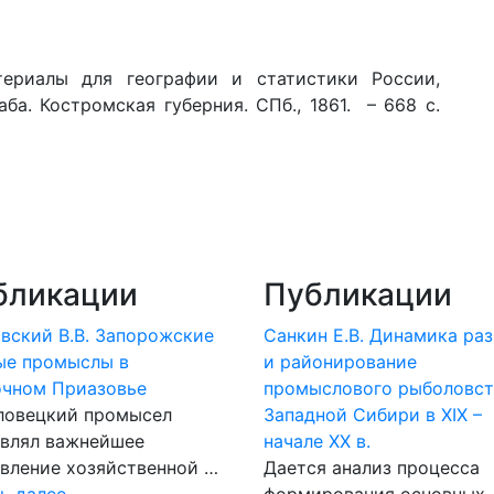
риалы для географии и статистики России,
а. Костромская губерния. СПб., 1861. – 668 с.
бликации
Публикации
вский В.В. Запорожские
Санкин Е.В. Динамика ра
ые промыслы в
и районирование
очном Приазовье
промыслового рыболовст
ловецкий промысел
Западной Сибири в XIX –
авлял важнейшее
начале XX в.
вление хозяйственной …
Дается анализ процесса