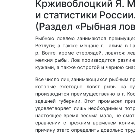
Крживоблоцкий Я. М
и статистики России
(Раздел «Рыбная лов
Рыбною ловлею занимаются преимущес
Ветлуги; а также мещане г. Галича в Г
р. Волге, кроме стерлядей, ловятся: л
мелкия рыбы. Лов производится различн
кужами, а также острогой и черною сна
Все число лиц занимающихся рыбным пр
которые ежегодно ловят рыбы на су
производится преимущественно в г. Ко
здешней губернии. Этот промысел при
удовлетворяет лишь необходимым потре
настоящее время весьма мало, не смот
сравнении с прежним временем колич
причину этаго определить довольно тру