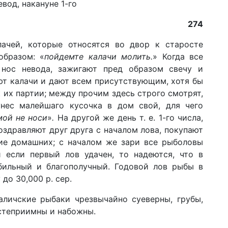
вод, накануне 1-го
274
лачей, которые относятся во двор к старосте
образом: «
пойдемте калачи молить.
» Когда все
 нос невода, зажигают пред образом свечу и
ют калачи и дают всем присутствующим, хотя бы
их партии; между прочим здесь строго смотрят,
нес малейшаго кусочка в дом свой, для чего
мой не носи
»
.
На другой же день т. е. 1-го числа,
оздравляют друг друга с началом лова, покупают
чие домашних; с началом же зари все рыболовы
 если первый лов удачен, то надеются, что в
бильный и благополучный. Годовой лов рыбы в
до 30,000 р. сер.
аличские рыбаки чрезвычайно суеверны, грубы,
остеприимны и набожны.