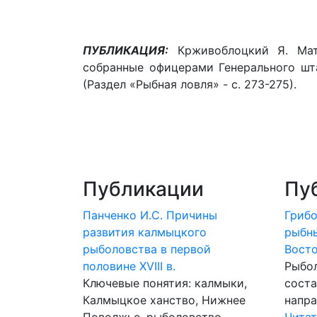
ПУБЛИКАЦИЯ:
Крживоблоцкий Я. Мате
собранные офицерами Генерального штаб
(Раздел «Рыбная ловля» - с. 273-275).
Публикации
Пу
Панченко И.С. Причины
Грибо
развития калмыцкого
рыбн
рыболовства в первой
Вост
половине XVIII в.
Рыбо
Ключевые понятия: калмыки,
сост
Калмыцкое ханство, Нижнее
напра