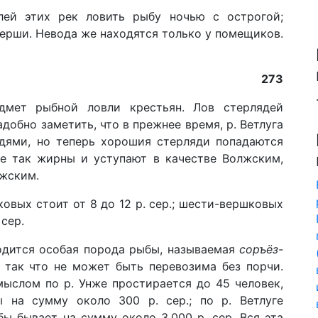
ей этих рек ловить рыбу ночью с острогой;
верши. Невода же находятся только у помещиков.
273
·
мет рыбной ловли крестьян. Лов стерлядей
обно заметить, что в прежнее время, р. Ветлуга
дями, но теперь хорошия стерляди попадаются
не так жирны и уступают в качестве Волжским,
ужским.
ковых стоит от 8 до 12 р. сер.; шести-вершковых
 сер.
водится особая порода рыбы, называемая
соръёз-
 так что не может быть перевозима без порчи.
ыслом по р. Унже простирается до 45 человек,
 на сумму около 300 р. сер.; по р. Ветлуге
ы бывает на сумму около 3,000 р. сер. Вся эта