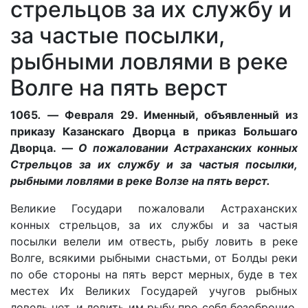
стрельцов за их службу и
за частые посылки,
рыбными ловлями в реке
Волге на пять верст
1065
. —
Февраля 29. Именный, объявленный из
приказу Казанскаго Дворца в приказ Большаго
Дворца. —
О пожаловании Астраханских конных
Стр
ельцов за их службу и за частыя посылки,
рыбными ловлями в р
ек
е Волз
е на пять верст.
Великие Государи пожаловали Астраханских
конных стрельцов, за их службы и за частыя
посылки велели им отвесть, рыбу ловить в реке
Волге, всякими рыбными снастьми, от Болды реки
по обе стороны на пять верст мерных, буде в тех
местех Их Великих Государей учугов рыбных
ловель нет, и ловить им рыбу про себя безоброчио.