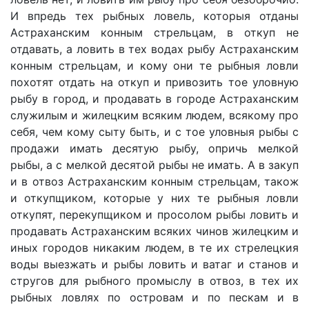
И впредь тех рыбных ловель, которыя отданы
Астраханским конным стрельцам, в откуп не
отдавать, а ловить в тех водах рыбу Астраханским
конным стрельцам, и кому они те рыбныя ловли
похотят отдать на откуп и привозить тое уловную
рыбу в город, и продавать в городе Астраханским
служилым и жилецким всяким людем, всякому про
себя, чем кому сыту быть, и с тое уловныя рыбы с
продажи имать десятую рыбу, опричь мелкой
рыбы, а с мелкой десятой рыбы не имать. А в закуп
и в отвоз Астраханским конным стрельцам, також
и откупщиком, которые у них те рыбныя ловли
откупят, перекупщиком и просолом рыбы ловить и
продавать Астраханским всяких чинов жилецким и
иных городов никаким людем, в те их стрелецкия
воды выезжать и рыбы ловить и ватаг и станов и
стругов для рыбного промыслу в отвоз, в тех их
рыбных ловлях по островам и по пескам и в