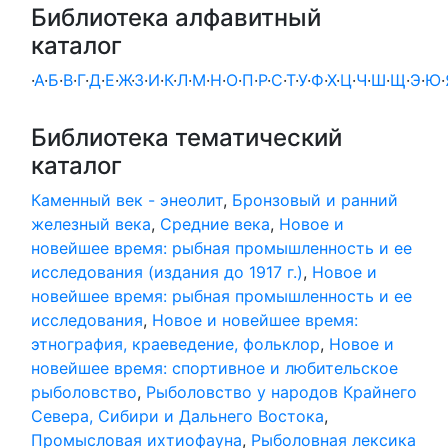
Библиотека алфавитный
каталог
·
А
·
Б
·
В
·
Г
·
Д
·
Е
·
Ж
·
З
·
И
·
К
·
Л
·
М
·
Н
·
О
·
П
·
Р
·
С
·
Т
·
У
·
Ф
·
Х
·
Ц
·
Ч
·
Ш
·
Щ
·
Э
·
Ю
·
Библиотека тематический
каталог
Каменный век - энеолит
,
Бронзовый и ранний
железный века
,
Средние века
,
Новое и
новейшее время: рыбная промышленность и ее
исследования (издания до 1917 г.)
,
Новое и
новейшее время: рыбная промышленность и ее
исследования
,
Новое и новейшее время:
этнография, краеведение, фольклор
,
Новое и
новейшее время: спортивное и любительское
рыболовство
,
Рыболовство у народов Крайнего
Севера, Сибири и Дальнего Востока
,
Промысловая ихтиофауна
,
Рыболовная лексика