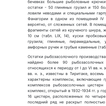
бечевках большие рыболовные крючки 
остатки - 50 глиняных грузил и 150 
ловили неводами и специальными гар
Фанагории в одном из помещений IV в
вероятно, от сложенных сетей. В помещ
фрагменты сетей из крученого шнура, 
10 см (табл. LIX,
14),
куски пробковых
грузила; глиняные, пирамидальные,
амфорных ручек и грубые каменные (табл
Остатки рыбозасолочного производства 
найдено более 90 рыбозасолочных 
относящихся к периоду от I до VI вв. н. 
вв. н. э., известны в Тиритаке, восем
характерны комплексы, включающие г
комплексов рыбозасолочных цистерн 
комплекс, открытый в 1932-1934 гг. у г
16 цистерн, расположенных по четыре
последний ряд не раскрыт полностью 