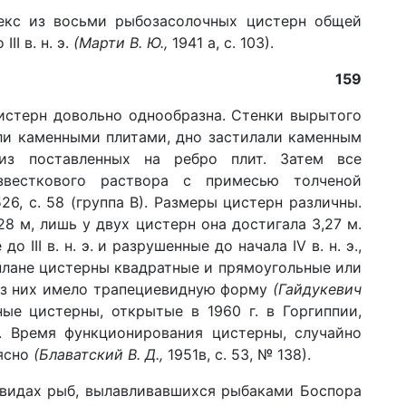
кс из восьми рыбозасолочных цистерн общей
II в. н. э.
(Марти В. Ю.,
1941 а, с. 103).
159
стерн до­вольно однообразна. Стенки вырытого
ли каменными плитами, дно застилали каменным
из поставленных на ребро плит. Затем все
звесткового раствора с примесью толченой
26, с. 58 (группа В). Размеры цистерн различны.
,28 м, лишь у двух цистерн она достигала 3,27 м.
III в. н. э. и разрушенные до начала IV в. н. э.,
плане цистерны квадратные и прямоугольные или
из них имело трапециевидную форму
(Гайдукевич
ные цистерны, открытые в 1960 г. в Горгиппии,
э. Время функционирования цистерны, случайно
еясно
(Блаватский В. Д.,
1951в, с. 53, № 138).
 видах рыб, вылавливавшихся рыбаками Боспора