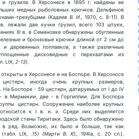
и грузила. В Херсонесе в 1895 г. найдены ее
больших медных рыболовных крючков. Дельфинов
пунами-трезубцами
(Кадеев В. И.,
1970, с. 8-11). В
. лежали две кучки грузил, всего 103 штуки,
ениях III в. в Семеновке обнаружены обугленные
железные и бронзовые крючки длиной от 2 см до
 и деревянных поплавков, а также различные
 уплощенные дисковидные с перехватами из
. LIX,
2-13).
открыты в Херсонесе и на Боспоре. В Херсоносе
цистерн, иногда очень крупных размеров,
э. На Боспоре - 59 цистерн, датируемых от I до IV
ь - в Мирмекии, две - в Горгиппии. Для Боспора
руппы цистерн. Сооружение наиболее крупных
относится к I в. н. э. Среди них выделяется
ородской стены Тиритаки. Здесь было обнаружено
 в ряд. Возможно, их было и больше, так как
(табл. LIX,
.15) (Марти В. Ю.,
194la, с. 20 сл.).