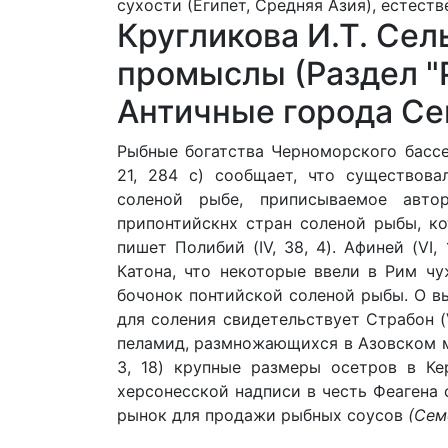
сухости (Египет, Средняя Азия), естест
Кругликова И.Т. Сел
промыслы (Раздел "Р
Античные города С
Рыбные богатства Черноморского бассе
21, 284 с) сообщает, что существов
соленой рыбе, приписываемое авто
припонтийскнх стран соленой рыбы, к
пишет Полибий (IV, 38, 4). Афиней (VI
Катона, что некоторые ввели в Рим ч
бочонок понтийской соленой рыбы. О в
для соления свидетельствует Страбон (VII
пеламид, размножающихся в Азовском мо
3, 18) крупные размеры осетров в Ке
херсонесской надписи в честь Феагена с
рынок для продажи рыбных соусов
(Сем