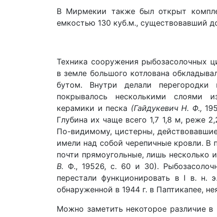
В Мирмекии также был открыт компле
емкостью 130 куб.м., существовавший до I
Техника сооружения рыбозасолочных ци
в земле большого котлована обкладыва
бутом. Внутри делали перегородки 
покрывалось несколькими слоями и
керамики и песка
(Гайдукевич Н. Ф.,
195
Глубина их чаще всего 1,7 1,8 м, реже 2
По-видимому, цистерны, действовавшие до 
имели над собой черепичные кровли. В 
почти прямоугольные, лишь несколько 
В.
Ф., 19526, с. 60 и 30). Рыбозасолоч
перестали функционировать в I в. н. 
обнаруженной в 1944 г. в Паптикапее, н
Можно заметить некоторое различие в