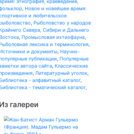
время: этнография, краеведение,
фольклор
,
Новое и новейшее время:
спортивное и любительское
рыболовство
,
Рыболовство у народов
Крайнего Севера, Сибири и Дальнего
Востока
,
Промысловая ихтиофауна
,
Рыболовная лексика и терминология
,
Источники и документы
,
Научно-
популярные публикации
,
Популярные
заметки автора сайта
,
Классические
произведения
,
Литературный уголок
,
Библиотека - алфавитный каталог
,
Библиотека - тематический каталог
,
Из галереи