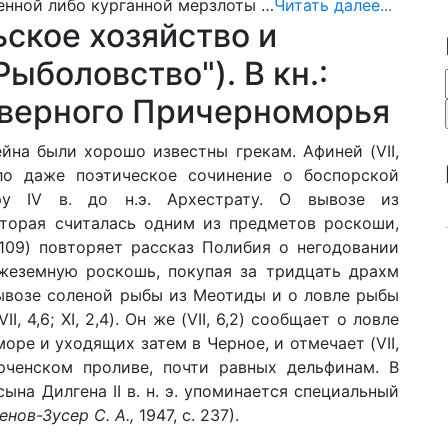
венной либо курганной мерзлоты …
Читать далее...
ьское хозяйство и
ыболовство"). В кн.:
еверного Причерноморья
йна были хорошо известны грекам. Афиней (VII,
ало даже поэтическое сочинение о боспорской
ру IV в. до н.э. Архестрату. О вывозе из
оторая считалась одним из предметов роскоши,
, 109) повторяет рассказ Полибия о негодовании
ужеземную роскошь, покупая за тридцать драхм
ывозе соленой рыбы из Меотиды и о ловле рыбы
, 4,6; XI, 2,4). Он же (VII, 6,2) сообщает о ловле
ре и уходящих затем в Черное, и отмечает (VII,
рченском проливе, почти равных дельфинам. В
ына Дилгена II в. н. э. упоминает­ся специальный
енов-Зусер С. А.,
1947, с. 237).