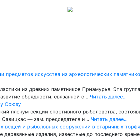
Музеи
Галерея
Обсуждения
Карта сайта
Помощь
ии предметов искусства из археологических памятник
ластики из древних памятников Приамурья. Эта группа
азвитие обрядности, связанной с …
Читать далее...
му Союзу
й пленум секции спортивного рыболовства, состоявши
. Савицкас — зам. председателя и …
Читать далее...
ных вещей и рыболовных сооружений в старичных торф
 деревянные изделия, извест­ные до последнего време