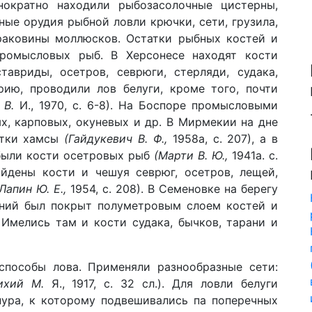
нократно находили рыбозасолочные цистерны,
ые орудия рыбной ловли крючки, сети, грузила,
 раковины моллюсков. Остатки рыбных костей и
ромысловых рыб. В Херсонесе находят кости
ставриды, осетров, севрюги, стерляди, судака,
рию, проводили лов белуги, кроме того, почти
 В.
И., 1970, с. 6-8). На Боспоре промысловыми
·
, карповых, окуневых и др. В Мирмекии на дне
атки хамсы
(Гайдукевич В. Ф.,
1958а, с. 207), а в
 были кости осетровых рыб
(Марти В. Ю.,
1941а. с.
найдены кости и чешуя севрюг, осетров, лещей,
 Лапин Ю. Е.,
1954, с. 208). В Семеновке на берегу
ений был покрыт полуметровым слоем костей и
 Имелись там и кости судака, бычков, тарани и
способы лова. Применяли разнообразные сети:
ихий М.
Я., 1917, с. 32 сл.). Для ловли белуги
нура, к которому подвешивались па поперечных