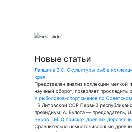
Главная
Библиотека
Словари
Новые статьи
Лапшина З.С. Скульптуры рыб в коллекц
края
Представлен анализ коллекции мелкой п
научный оборот, позволяет проследить р
У рыболовов-спортсменов по Советско
В Литовской ССР Первый республикански
президиум: А. Булота — председатель, И
Буров Г.М. О поисках древних деревян
Сравнительно немногочисленные древние