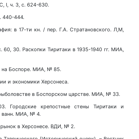
 I, ч. 3, с. 624-630.
с. 440-444.
графия: в 17-ти кн. / пер. Г.А. Стратановского. Л,М,
 с. 60, 30. Раскопки Тиритаки в 1935-1940 гг. МИА,
е на Боспоре. МИА, № 85.
ории и экономики Херсонеса.
 О рыболовстве в Боспорском царстве. МИА, № 33.
 103. Городские крепостные стены Тиритаки и
ванн. МИА, № 4.
й рынок в Херсонесе. ВДИ, № 2.
еса Таврического (Исторический очерк). – Вестник