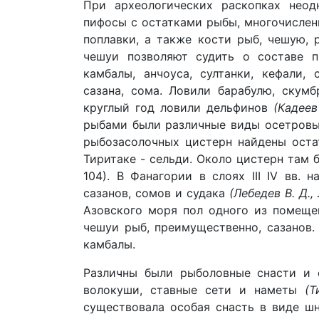
При археологических раскопках неод
пифосы с остатками рыбы, многочисленн
поплавки, а также кости рыб, чешую,
чешуи позволяют судить о составе п
камбалы, анчоуса, султанки, кефали, 
сазана, сома. Ловили барабулю, скумб
круглый год ловили дельфинов
(Кадеев
рыбами были различные виды осетровых
рыбозасолочных цистерн найдены ост
Тиритаке - сельди. Около цистерн там
104). В Фанагории в слоях III IV вв. 
сазанов, сомов и судака
(Лебедев В. Д.,
Азовского моря пол одного из помещ
чешуи рыб, преимущественно, сазанов.
камбалы.
Различны были рыболовные снасти и 
волокуши, ставные сети и наметы
(Т
существовала особая снасть в виде ш