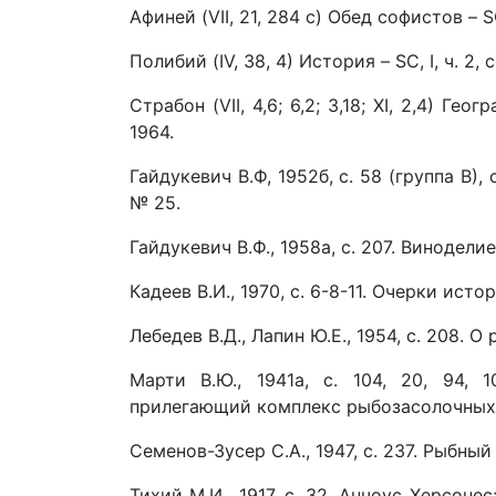
Афиней (VII, 21, 284 с) Обед софистов – SC,
Полибий (IV, 38, 4) История – SC, I, ч. 2, 
Страбон (VII, 4,6; 6,2; 3,18; XI, 2,4) Гео
1964.
Гайдукевич В.Ф, 1952б, с. 58 (группа В),
№ 25.
Гайдукевич В.Ф., 1958а, с. 207. Винодели
Кадеев В.И., 1970, с. 6-8-11. Очерки ист
Лебедев В.Д., Лапин Ю.Е., 1954, с. 208.
Марти В.Ю., 1941а, с. 104, 20, 94,
прилегающий комплекс рыбозасолочных 
Семенов-Зусер С.А., 1947, с. 237. Рыбны
Тихий М.И., 1917, с. 32. Анчоус Херсон