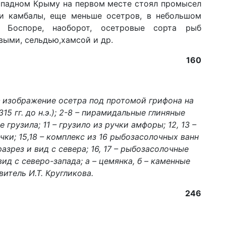
ападном Крыму на первом месте стоял промысел
 и камбалы, еще меньше осетров, в небольшом
а Боспоре, наоборот, осетровые сорта рыб
выми, сельдью,хамсой и др.
160
– изображение осетра под протомой грифона на
5 гг. до н.э.); 2-8 – пирамидальные глиняные
 грузила; 11 – грузило из ручки амфоры; 12, 13 –
ки; 15,18 – комплекс из 16 рыбозасолочных ванн
, разрез и вид с севера; 16, 17 – рыбозасолочные
 вид с северо-запада; а – цемянка, б – каменные
витель И.Т. Кругликова.
246