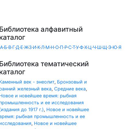
Библиотека алфавитный
каталог
А
·
Б
·
В
·
Г
·
Д
·
Е
·
Ж
·
З
·
И
·
К
·
Л
·
М
·
Н
·
О
·
П
·
Р
·
С
·
Т
·
У
·
Ф
·
Х
·
Ц
·
Ч
·
Ш
·
Щ
·
Э
·
Ю
·
Я
Библиотека тематический
каталог
Каменный век - энеолит
,
Бронзовый и
ранний железный века
,
Средние века
,
Новое и новейшее время: рыбная
промышленность и ее исследования
(издания до 1917 г.)
,
Новое и новейшее
время: рыбная промышленность и ее
исследования
,
Новое и новейшее