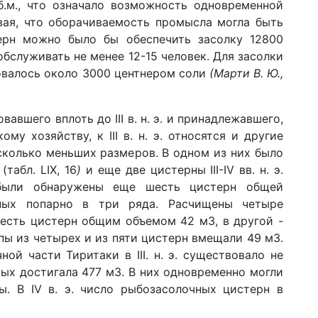
б.м., что означало возможность одновременной
вая, что оборачиваемость промысла могла быть
ерн можно было бы обеспечить засолку 12800
бслуживать не менее 12-15 человек. Для засолки
овалось около 3000 центнером соли
(Марти В. Ю.,
авшего вплоть до III в. н. э. и принадлежавшего,
у хозяйству, к III в. н. э. относятся и другие
колько меньших размеров. В одном из них было
табл. LIX, 16
)
и еще две цистерны III-IV вв. н. э.
были обна­ружены еще шесть цистерн общей
ных попарно в три ряда. Расчищены четыре
шесть цистерн общим объемом 42 м3, в другой -
пы из четырех и из пяти цистерн вмещали 49 м3.
ой части Тиритаки в III. н. э. существовало не
ых достигала 477 м3. В них одновременно могли
ы. В IV в. э. число рыбозасолочных цистерн в