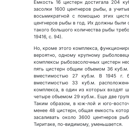
Емкость 16 цистерн достигала 204 ку
засолки 1600 центнеров рыбы, а учиты
восьмикратной с по­мощью этих цист
центнеров рыбы в год. Их должны были о
такого большого количества рыбы треб
19416, с. 94).
Но, кроме этого комплекса, функциониров
вероятно, одному крупному рыболовецком
комплексы рыбозасолочных цистерн нес
пять цистерн общим объемом 36 куб.м. (
вместимостью 27 куб.м. В 1945 г. 
вместимостью 33 куб.м. расположен
комплекса, в один из которых входят 
четыре объемом 29 куб.м.. Еще две груп
Таким образом, в юж-лой и юго-восточн
менее 48 цистерн, общая емкость котор
засаливать около 3600 центнеров рыб
Тиритаке, по-видимому, уменьшается.