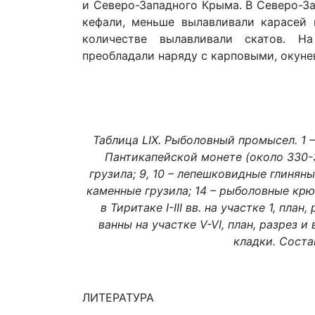
и Северо-Западного Крыма. В Северо-З
кефали, меньше вылавливали кapaceй
количестве вылавливали скатов. Н
преобладали наряду с карповыми, окуне
Таблица LIX. Рыболовный промысел. 1 
Пантикапейской монете (около 330-31
грузила; 9, 10 – лепешковидные глиняные
каменные грузила; 14 – рыболовные крюч
в Тиритаке I-III вв. на участке 1, план
ванны на участке V-VI, план, разрез и
кладки. Соста
ЛИТЕРАТУРА