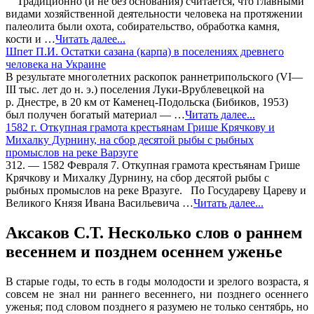
Традиционно (и не без основания) считается, что главными
видами хозяйственной деятельности человека на протяжении
палеолита были охота, собирательство, обработка камня,
кости и …
Читать далее...
Шпет П.И. Остатки сазана (карпа) в поселениях древнего
человека на Украине
В результате многолетних раскопок раннетрипольского (VI—
III тыс. лет до н. э.) поселения Луки-Врублевецкой на
р. Днестре, в 20 км от Каменец-Подольска (Бибиков, 1953)
был получен богатый материал — …
Читать далее...
1582 г. Откупная грамота крестьянам Грише Крячкову и
Михалку Дурнину, на сбор десятой рыбы с рыбных
промыслов на реке Варзуге
312. — 1582 Февраля 7. Откупная грамота крестьянам Грише
Крячкову и Михалку Дурнину, на сбор десятой рыбы с
рыбных промыслов на реке Вразуге. По Государеву Цареву и
Великого Князя Ивана Васильевича …
Читать далее...
Аксаков С.Т. Несколько слов о раннем
весеннем и позднем осеннем уженье
В старые годы, то есть в годы молодости и зрелого возраста, я
совсем не знал ни раннего весеннего, ни позднего осеннего
уженья; под словом позднего я разумею не только сентябрь, но