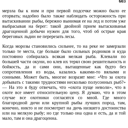
603
мерзла бы к ним и при первой подсечке можно было ее
оторвать; надобно было также наблюдать осторожность при
вытаскивании рыбы, бережно вынимая ее на лед и потом уже
выбрасывая на берег: такой двойной прием вытаскиванья
драгоценной добычи нужен для того, чтоб об острые края
береговых льдин не перерезать лесы.
Когда морозы становились сильнее, то на реке не замерзали
только те места, где больше было сильных родников и куда
постоянно собиралась всякая мелкая рыба. Клевали по
большей части окуни, но клев их терял свою решительность и
бойкость, да и сами они, вытащенные как будто без
сопротивления из воды, казались какими-то вялыми и
сонными. Может быть, многие возразят мне: «Что за охота
добывать с такими трудностями несколько полусонных рыб?»
— На это я буду отвечать, что «охота пуще неволи», что в
охоте все имеет относительную цену. Я думаю, что в этом
случае все охотники согласятся со мной. Где много
благородной дичи или крупной рыбы лучших пород, там,
конечно, никто и не посмотрит на дичь низшего достоинства
или на мелкую рыбу; но где только она одна и есть, да и той
мало, там и она драгоценна.