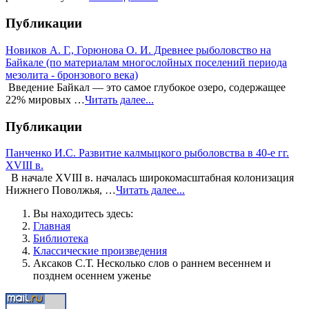
Публикации
Новиков А. Г., Горюнова О. И. Древнее рыболовство на
Байкале (по материалам многослойных поселений периода
мезолита - бронзового века)
Введение Байкал — это самое глубокое озеро, содержащее
22% мировых …
Читать далее...
Публикации
Панченко И.С. Развитие калмыцкого рыболовства в 40-е гг.
XVIII в.
В начале XVIII в. началась широкомасштабная колонизация
Нижнего Поволжья, …
Читать далее...
Вы находитесь здесь:
Главная
Библиотека
Классические произведения
Аксаков С.Т. Несколько слов о раннем весеннем и
позднем осеннем уженье