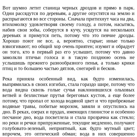
Вот шумно летит станица черных дроздов и прямо в парк.
Одни рассядутся по деревьям, а другие опустятся на землю и
распрыгаются во все стороны. Сначала притихнут часа на два,
втихомолку удовлетворяя своему голоду, а потом, насытясь,
набив свои зобы, соберутся в кучу, усядутся на нескольких
деревьях и примутся петь, потому что это певчие дрозды.
Хорошо поют не все, а, вероятно, старые; иные только
взвизгивают; но общий хор очень приятен; изумит и обрадует
он того, кто в первый раз его услышит, потому что давно
замолкли птичьи голоса и в такую позднюю осень не
услышишь прежнего разнообразного пенья, а только крики
птиц и то большею частью дятлов, снегирей и бесков.
Река приняла особенный вид, как будто изменилась,
выпрямилась в своих изгибах, стала гораздо шире, потому что
вода видна сквозь голые сучья наклонившихся ольховых
ветвей и безлистные прутья береговых кустов, а еще более
потому, что пропал от холода водяной цвет и что прибрежные
водяные травы, побитые морозом, завяли и опустились на
дно. В реках, озерах и прудах, имеющих глинистое и особенно
песчаное дно, вода посветлела и стала прозрачна как стекло;
но реки и речки припруженные, текущие медленно, получают
голубовато-зеленый, неприятный, как будто мутный цвет;
впрочем, это оптический обман; вода в них совершенно