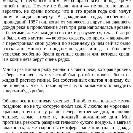
мелких, с песчаным дном. Рыба брала всех пород, кроме
линей и щук. Почему не брали лини — не знаю, но щуки,
вероятно, не брали потому, что в это время года они мечут
икру и ходят поверху. В дождливые годы, особенно в
прошедший 1857 год, когда от множества вдруг выпадавшего
дождя река в продолжение лета три раза наполнялась вровень
с берегами, даже выходила из них и, разумеется, текла быстро
и была очень мутна, — коротко сказать, во время «паводков»,
я перестроивал свои удочки по-весеннему (о чем сейчас было
рассказано мною) и продолжал удить иногда с большим
успехом: особенно брали крупные ерши и язи, которые среди
и в конце лета берут очень редко.
Много раз я ловил рыбу удочкой в такой реке, которая вровень
с берегами неслась с ужасной быстротой и похожа была на
жидкий раствор глины. Без собственных опытов я никому бы
не поверил, что в такое время есть возможность выудить
какую-нибудь рыбку.
Обращаюсь к осеннему уженью. Я люблю осень даже самую
позднюю, но не ту, которую любят все. Я люблю не морозные,
красные, почти от утра до вечера ветреные дни; я люблю
теплые, серые, тихие и, пожалуй, дождливые дни. Мне
противна резкость раздражительного сухого воздуха, а мягкая
влажность, даже сырость атмосферы мне приятна; от дождя
же, разумеется не проливного, всегда можно защититься