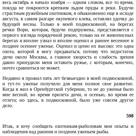
весь октябрь и начало ноября — одним словом, все то время,
покуда не покроются крепким льдом пруды и реки. Будучи
страстным ружейным охотником, я обыкновенно еще в исходе
августа, в самом разгаре окуневого клева, оставлял удочку до
будущей весны. Только в моей подмосковной, на берегах
речки Вори, которая, будучи подпружена, представляется с
первого взгляда порядочной рекою, только на ее живописных
берегах я вполне узнал и вполне оценил и раннее весеннее и
позднее осеннее уженье. Оценил и ценю их высоко: это одна
охота, которой я могу предаваться, потому что недостаток
дичи около Москвы, а главное хворость и слабость зрения
давно принудили меня оставить ружье, с которым, конечно,
ничто сравниться не может.
Недавно я прожил пять лет безвыездно в моей подмосковной,
и тут-то уженье получило для меня полное свое развитие.
Когда я жил в Оренбургской губернии, то не до уженья было
мне весной, во время прилета дичи, и осенью, во время ее
отлета; но здесь, в подмосковной, было уже совсем другое
дело.
598
Итак, я хочу сообщить охотникам-рыболовам мои опыты и
наблюдения над ранним и поздним уженьем рыбы.