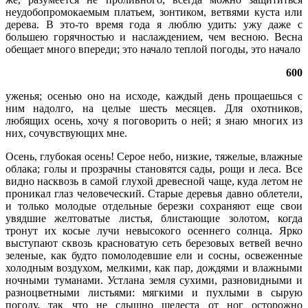
неудобопромокаемым платьем, зонтиком, ветвями куста или
дерева. В это-то время года я люблю удить: ужу даже с
большею горячностью и наслаждением, чем весною. Весна
обещает много впереди; это начало теплой погоды, это начало
600
уженья; осенью оно на исходе, каждый день прощаешься с
ним надолго, на целые шесть месяцев. Для охотников,
любящих осень, хочу я поговорить о ней; я знаю многих из
них, сочувствующих мне.
Осень, глубокая осень! Серое небо, низкие, тяжелые, влажные
облака; голы и прозрачны становятся сады, рощи и леса. Все
видно насквозь в самой глухой древесной чаще, куда летом не
проникал глаз человеческий. Старые деревья давно облетели,
и только молодые отдельные березки сохраняют еще свои
увядшие желтоватые листья, блистающие золотом, когда
тронут их косые лучи невысокого осеннего солнца. Ярко
выступают сквозь красноватую сеть березовых ветвей вечно
зеленые, как будто помолодевшие ели и сосны, освеженные
холодным воздухом, мелкими, как пар, дождями и влажными
ночными туманами. Устлана земля сухими, разновидными и
разноцветными листьями: мягкими и пухлыми в сырую
погоду, так что не слышно шелеста от ног осторожно