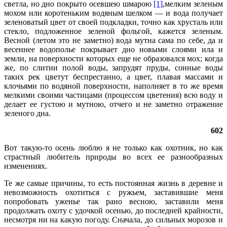
светла, но дно покрыто осевшею шмарою
[1]
,мелким зеленым
мохом или коротеньким водяным шелком — и вода получает
зеленоватый цвет от своей подкладки, точно как хрусталь или
стекло, подложенное зеленой фольгой, кажется зеленым.
Весной (летом это не заметно) вода мутна сама по себе, да и
весеннее водополье покрывает дно новыми слоями ила и
земли, на поверхности которых еще не образовался мох; когда
же, по слитии полой воды, запрудят пруды, сонные воды
таких рек цветут беспрестанно, а цвет, плавая массами и
клочьями по водяной поверхности, наполняет в то же время
мелкими своими частицами (процессом цветения) всю воду и
делает ее густою и мутною, отчего и не заметно отражение
зеленого дна.
602
Вот такую-то осень люблю я не только как охотник, но как
страстный любитель природы во всех ее разнообразных
изменениях.
Те же самые причины, то есть постоянная жизнь в деревне и
невозможность охотиться с ружьем, заставившие меня
попробовать уженье так рано весною, заставили меня
продолжать охоту с удочкой осенью, до последней крайности,
несмотря ни на какую погоду. Сначала, до сильных морозов и