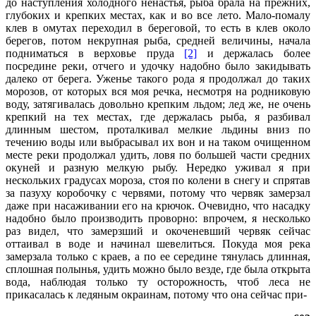
до наступления холодного ненастья, рыба брала на прежних,
глубоких и крепких местах, как и во все лето. Мало-помалу
клев в омутах переходил в береговой, то есть в клев около
берегов, потом некрупная рыба, средней величины, начала
подниматься в верховье пруда
[2]
и держалась более
посредине реки, отчего и удочку надобно было закидывать
далеко от берега. Уженье такого рода я продолжал до таких
морозов, от которых вся моя речка, несмотря на родниковую
воду, затягивалась довольно крепким льдом; лед же, не очень
крепкий на тех местах, где держалась рыба, я разбивал
длинным шестом, проталкивал мелкие льдины вниз по
течению воды или выбрасывал их вон и на таком очищенном
месте реки продолжал удить, ловя по большей части средних
окуней и разную мелкую рыбу. Нередко уживал я при
нескольких градусах мороза, стоя по колени в снегу и спрятав
за пазуху коробочку с червями, потому что червяк замерзал
даже при насаживании его на крючок. Очевидно, что насадку
надобно было производить проворно: впрочем, я несколько
раз видел, что замерзший и окоченевший червяк сейчас
оттаивал в воде и начинал шевелиться. Покуда моя река
замерзала только с краев, а по ее середине тянулась длинная,
сплошная полынья, удить можно было везде, где была открыта
вода, наблюдая только ту осторожность, чтоб леса не
прикасалась к ледяным окраинам, потому что она сейчас при-