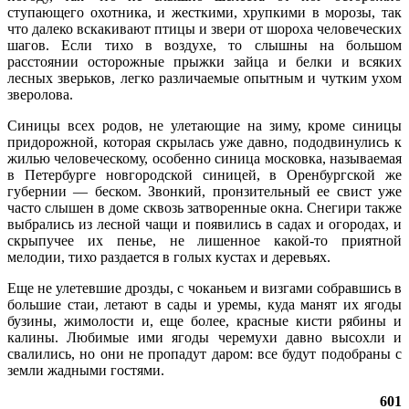
ступающего охотника, и жесткими, хрупкими в морозы, так
что далеко вскакивают птицы и звери от шороха человеческих
шагов. Если тихо в воздухе, то слышны на большом
расстоянии осторожные прыжки зайца и белки и всяких
лесных зверьков, легко различаемые опытным и чутким ухом
зверолова.
Синицы всех родов, не улетающие на зиму, кроме синицы
придорожной, которая скрылась уже давно, пододвинулись к
жилью человеческому, особенно синица московка, называемая
в Петербурге новгородской синицей, в Оренбургской же
губернии — беском. Звонкий, пронзительный ее свист уже
часто слышен в доме сквозь затворенные окна. Снегири также
выбрались из лесной чащи и появились в садах и огородах, и
скрыпучее их пенье, не лишенное какой-то приятной
мелодии, тихо раздается в голых кустах и деревьях.
Еще не улетевшие дрозды, с чоканьем и визгами собравшись в
большие стаи, летают в сады и уремы, куда манят их ягоды
бузины, жимолости и, еще более, красные кисти рябины и
калины. Любимые ими ягоды черемухи давно высохли и
свалились, но они не пропадут даром: все будут подобраны с
земли жадными гостями.
601