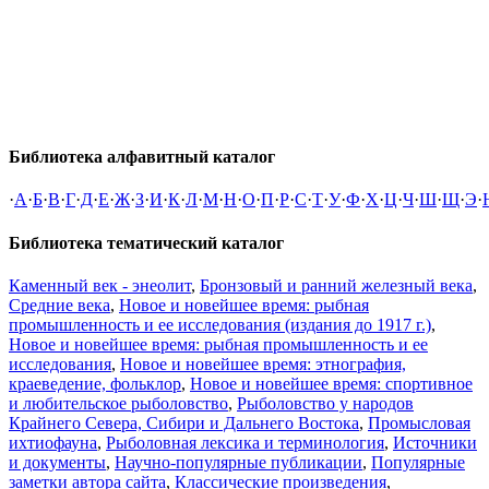
Библиотека алфавитный каталог
·
А
·
Б
·
В
·
Г
·
Д
·
Е
·
Ж
·
З
·
И
·
К
·
Л
·
М
·
Н
·
О
·
П
·
Р
·
С
·
Т
·
У
·
Ф
·
Х
·
Ц
·
Ч
·
Ш
·
Щ
·
Э
·
Библиотека тематический каталог
Каменный век - энеолит
,
Бронзовый и ранний железный века
,
Средние века
,
Новое и новейшее время: рыбная
промышленность и ее исследования (издания до 1917 г.)
,
Новое и новейшее время: рыбная промышленность и ее
исследования
,
Новое и новейшее время: этнография,
краеведение, фольклор
,
Новое и новейшее время: спортивное
и любительское рыболовство
,
Рыболовство у народов
Крайнего Севера, Сибири и Дальнего Востока
,
Промысловая
ихтиофауна
,
Рыболовная лексика и терминология
,
Источники
и документы
,
Научно-популярные публикации
,
Популярные
заметки автора сайта
,
Классические произведения
,