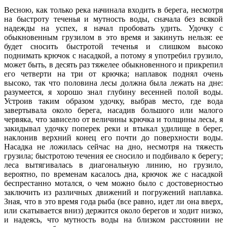
Весною, как только река начинала входить в берега, несмотря
на быстроту теченья и мутность воды, сначала без всякой
надежды на успех, я начал пробовать удить. Удочку с
обыкновенным грузилом в это время и закинуть нельзя: ее
будет сносить быстротой теченья и слишком высоко
поднимать крючок с насадкой, а потому я употребил грузило,
может быть, в десять раз тяжелее обыкновенного и прикрепил
его четверти на три от крючка; наплавок поднял очень
высоко, так что половина лесы должна была лежать на дне:
разумеется, я хорошо знал глубину весенней полой воды.
Устроив таким образом удочку, выбрав место, где вода
завертывала около берега, насадив большого или малого
червяка, что зависело от величины крючка и толщины лесы, я
закидывал удочку поперек реки и втыкал удилище в берег,
наклонив верхний конец его почти до поверхности воды.
Насадка не ложилась сейчас на дно, несмотря на тяжесть
грузила; быстротою течения ее сносило и подбивало к берегу;
леса вытягивалась в диагональную линию, но грузило,
вероятно, по временам касалось дна, крючок же с насадкой
беспрестанно мотался, о чем можно было с достоверностью
заключить из различных движений и погружений наплавка.
Зная, что в это время года рыба (все равно, идет ли она вверх,
или скатывается вниз) держится около берегов и ходит низко,
и надеясь, что мутность воды на близком расстоянии не