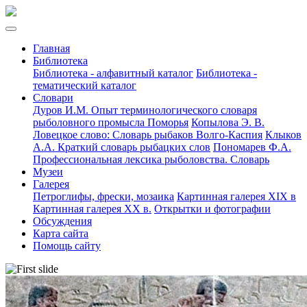
Главная
Библиотека
Библиотека - алфавитный каталог
Библиотека -
тематический каталог
Словари
Дуров И.М. Опыт терминологического словаря
рыболовного промысла Поморья
Копылова Э. В.
Ловецкое слово: Словарь рыбаков Волго-Каспия
Клыков
А.А. Краткий словарь рыбацких слов
Пономарев Ф.А.
Профессиональная лексика рыболовства. Словарь
Музеи
Галерея
Петроглифы, фрески, мозаика
Картинная галерея XIX в
Картинная галерея XX в.
Открытки и фотографии
Обсуждения
Карта сайта
Помощь сайту