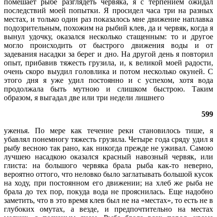
помешает рыбе разглядеть червяка, я с терпением ожидал
последствий моей попытки. Я просидел часа три на разных
местах, и только один раз показалось мне движение наплавка
подозрительным, похожим на рыбий клев, да и червяк, когда я
вынул удочку, оказался несколько стащенным: то и другое
могло происходить от быстрого движения воды и от
задевания насадки за берег и дно. На другой день я повторил
опыт, прибавив тяжесть грузила, и, к великой моей радости,
очень скоро выудил головлика и потом несколько окуней. С
этого дня я уже удил постоянно и с успехом, хотя вода
продолжала быть мутною и слишком быстрою. Таким
образом, я выгадал две или три недели лишнего
599
уженья. По мере как течение реки становилось тише, я
убавлял понемногу тяжесть грузила. Четыре года сряду удил я
рыбу весною так рано, как никогда прежде не уживал. Самою
лучшею насадкою оказался красный навозный червяк, или
глиста: на большого червяка брала рыба как-то неверно,
вероятно оттого, что неловко было заглатывать большой кусок
на ходу, при постоянном его движении; на хлеб же рыба не
брала до тех пор, покуда вода не прояснилась. Еще надобно
заметить, что в это время клев был не на «местах», то есть не в
глубоких омутах, а везде, и предпочтительно на местах