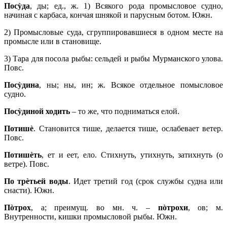
Посỳда
, ды; ед., ж. 1) Всякого рода промысловое судно,
начиная с карбаса, кончая шнякой и парусным ботом. Южн.
2) Промысловые суда, сгруппировавшиеся в одном месте на
промысле или в становище.
3) Тара для посола рыбы: сельдей и рыбы Мурманского улова.
Повс.
Посỳдина
, ны; ны, ин; ж. Всякое отдельное помысловое
судно.
Посỳдиной ходить
– то же, что подниматься елой.
Потишè
. Становится тише, делается тише, ослабевает ветер.
Повс.
Потишèть
, ет и еет, ело. Стихнуть, утихнуть, затихнуть (о
ветре). Повс.
По трèтьей воды
. Идет третий год (срок службы судна или
снасти). Южн.
Пòтрох
, а; преимущ. во мн. ч. –
пòтрохи
, ов; м.
Внутренности, кишки промысловой рыбы. Южн.