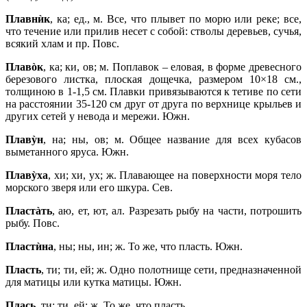
Плавнѝк
, ка; ед., м. Все, что плывет по морю или реке; все,
что течение или прилив несет с собой: стволы деревьев, сучья,
всякий хлам и пр. Повс.
Плавòк
, ка; ки, ов; м. Поплавок – еловая, в форме древесного
березового листка, плоская дощечка, размером 10×18 см.,
толщиною в 1‑1,5 см. Плавки привязываются к тетиве по сети
на расстоянии 35‑120 см друг от друга по верхнице крыльев и
других сетей у невода и мережи. Южн.
Плавỳн
, на; ны, ов; м. Общее название для всех кубасов
выметанного яруса. Южн.
Плавỳха
, хи; хи, ух; ж. Плавающее на поверхности моря тело
морского зверя или его шкура. Сев.
Пластàть
, аю, ет, ют, ал. Разрезать рыбу на части, потрошить
рыбу. Повс.
Пластѝна
, ны; ны, ин; ж. То же, что пласть. Южн.
Пласть
, ти; ти, ей; ж. Одно полотнище сети, предназначенной
для матицы или кутка матицы. Южн.
Плась
, ти; ти, ей; ж. То же, что пласть.