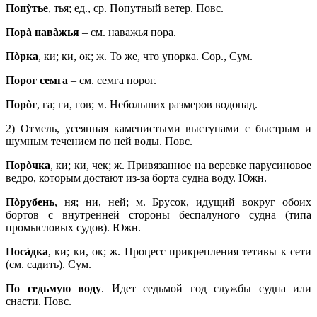
Попỳтье
, тья; ед., ср. Попутный ветер. Повс.
Порà навàжья
– см. наважья пора.
Пòрка
, ки; ки, ок; ж. То же, что упорка. Сор., Сум.
Порог семга
– см. семга порог.
Порòг
, га; ги, гов; м. Небольших размеров водопад.
2) Отмель, усеянная каменистыми выступами с быстрым и
шумным течением по ней воды. Повс.
Порòчка
, ки; ки, чек; ж. Привязанное на веревке парусиновое
ведро, которым достают из-за борта судна воду. Южн.
Пòрубень
, ня; ни, ней; м. Брусок, идущий вокруг обоих
бортов с внутренней стороны беспалуного судна (типа
промысловых судов). Южн.
Посàдка
, ки; ки, ок; ж. Процесс прикрепления тетивы к сети
(см. садить). Сум.
По седьмую воду
. Идет седьмой год службы судна или
снасти. Повс.