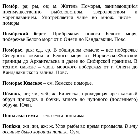
Помòр
, ра; ры, ов; м. Житель Поморья, занимающийся
преимущественно рыболовством, звероловством и
мореплаванием. Употребляется чаще во множ. числе –
поморы.
Помòрский берег
. Прибрежная полоса Белого моря,
побережье Белого моря от г. Онеги до Кандалакши. Повс.
Помòрье
, рья; ед., ср. В обширном смысле – все побережье
Северного океана и Белого моря от Норвежско-Финской
границы до Архангельска и далее до Сибирской границы. В
тесном смысле – часть морского побережья от г. Онеги до
Кандалакшского залива. Повс.
Поморье Кемское
– см. Кемское поморье.
Пòмочь
, чи; чи, чей; ж. Бичевска, проходящая чрез каждый
обруч приходов и бочки, вплоть до чупового (последнего)
обруча. Южн.
Поньгама семга
– см. семга поньгама.
Попàжа
, жи; жи, аж; ж. Улов рыбы во время промысла.
В эту
осень не было хороших попаж
. Сум.