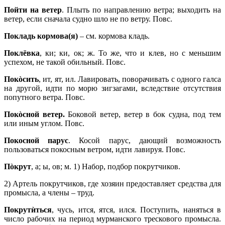
Пойти на ветер
. Плыть по направлению ветра; выходить на
ветер, если сначала судно шло не по ветру. Повс.
Покладь кормова(я)
– см. кормова кладь.
Поклёвка
, ки; ки, ок; ж. То же, что и клев, но с меньшим
успехом, не такой обильный. Повс.
Покòсить
, ит, ят, ил. Лавировать, поворачивать с одного галса
на другой, идти по морю зигзагами, вследствие отсутствия
попутного ветра. Повс.
Покòсной ветер.
Боковой ветер, ветер в бок судна, под тем
или иным углом. Повс.
Покосной парус
. Косой парус, дающий возможность
пользоваться покосным ветром, идти лавируя. Повс.
Пòкрут
, а; ы, ов; м. 1) Набор, подбор покрутчиков.
2) Артель покрутчиков, где хозяин предоставляет средства для
промысла, а члены – труд.
Покрутѝться
, чусь, ится, ятся, ился. Поступить, наняться в
число рабочих на период мурманского трескового промысла.