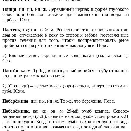
Плѝця
, ци; ци, иц; ж. Деревянный черпак в форме глубокого
совка или большой ложики для выплескивания воды из
карбаса. Южн.
Плетèнь
, ня; ни, ней; м. Решетки из тонких колышков или
дранок, спускаемые в реку со стороны забора, поставленные
против течения для того, чтобы воспрепятствовать рыбе
пробираться вверх по течению мимо ловушек. Повс.
2) Еловые ветви, скрепленные колышками (см. завеска 1).
Сев.
Плотѝк
, ка; м. 1) Лед, вплотную набившийся в губу от напора
воды и ветра с открытого моря.
2) (О сельди) – густые массы (юро) сельди, запертые сетями в
губе. Южн.
Поберèжина
, ны; ны, ин; ж. То же, что бережина. Повс.
Поберèжник
, ка; ки, ов; м. 29-ый румб компса. Северо-
западный ветер (С.З.). Солнце на этом румбе стоит ровно в 21
час. пополудни. Когда на этом румбе находится луна, то вода
стоит в полном отливе – самая низкая, последний час отлива –