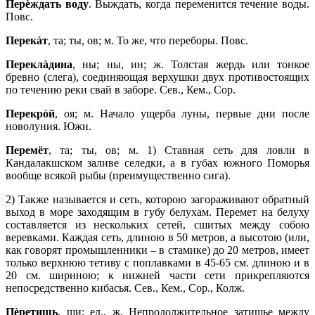
Перèждать воду
. Выждать, когда переменится течение воды.
Повс.
Перекàт
, та; ты, ов; м. То же, что переборы. Повс.
Переклàдина
, ны; ны, ин; ж. Толстая жердь или тонкое
бревно (слега), соединяющая верхушки двух противостоящих
по течению реки свай в заборе. Сев., Кем., Сор.
Перекрòй
, оя; м. Начало ущерба луны, первые дни после
новолуния. Южн.
Перемёт
, та; ты, ов; м. 1) Ставная сеть для ловли в
Кандалакшском заливе селедки, а в губах южного Поморья
вообще всякой рыбы (преимущественно сига).
2) Также называется и сеть, которою загораживают обратный
выход в море заходящим в губу белухам. Перемет на белуху
составляется из нескольких сетей, сшитых между собою
веревками. Каждая сеть, длиною в 50 метров, а высотою (или,
как говорят промышленники – в стамике) до 20 метров, имеет
только верхнюю тетиву с поплавками в 45‑65 см. длиною и в
20 см. шириною; к нижней части сети прикрепляются
непосредственно кибасья. Сев., Кем., Сор., Колж.
Пèретишь
, ши; ед., ж. Непродолжительное затишье между