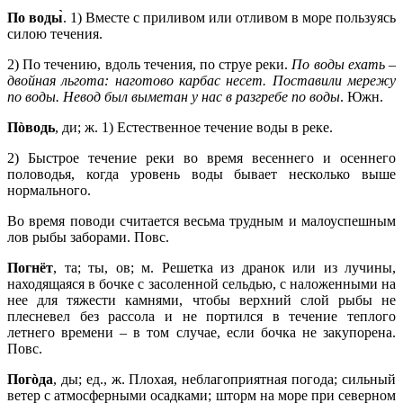
По воды̀
. 1) Вместе с приливом или отливом в море пользуясь
силою течения.
2) По течению, вдоль течения, по струе реки.
По воды ехать –
двойная льгота: наготово карбас несет. Поставили мережу
по воды. Невод был выметан у нас в разгребе по воды
. Южн.
Пòводь
, ди; ж. 1) Естественное течение воды в реке.
2) Быстрое течение реки во время весеннего и осеннего
половодья, когда уровень воды бывает несколько выше
нормального.
Во время поводи считается весьма трудным и малоуспешным
лов рыбы заборами. Повс.
Погнёт
, та; ты, ов; м. Решетка из дранок или из лучины,
находящаяся в бочке с засоленной сельдью, с наложенными на
нее для тяжести камнями, чтобы верхний слой рыбы не
плесневел без рассола и не портился в течение теплого
летнего времени – в том случае, если бочка не закупорена.
Повс.
Погòда
, ды; ед., ж. Плохая, неблагоприятная погода; сильный
ветер с атмосферными осадками; шторм на море при северном