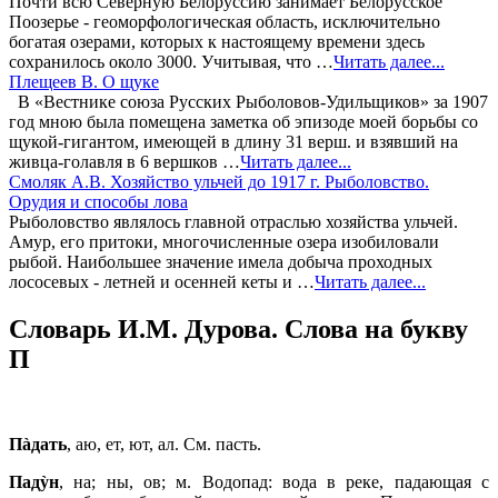
Почти всю Северную Белоруссию занимает Белорусское
Поозерье - геоморфологическая область, исключительно
богатая озерами, которых к настоящему времени здесь
сохранилось около 3000. Учитывая, что …
Читать далее...
Плещеев В. О щуке
В «Вестнике союза Русских Рыболовов-Удильщиков» за 1907
год мною была помещена заметка об эпизоде моей борьбы со
щукой-гигантом, имеющей в длину 31 верш. и взявший на
живца-голавля в 6 вершков …
Читать далее...
Смоляк А.В. Хозяйство ульчей до 1917 г. Рыболовство.
Орудия и способы лова
Рыболовство являлось главной отраслью хозяйства ульчей.
Амур, его притоки, многочисленные озера изобиловали
рыбой. Наибольшее значение имела добыча проходных
лососевых - летней и осенней кеты и …
Читать далее...
Словарь И.М. Дурова. Слова на букву
П
Пàдать
, аю, ет, ют, ал. См. пасть.
Падỳн
, на; ны, ов; м. Водопад: вода в реке, падающая с