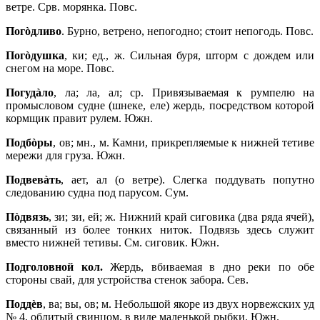
ветре. Срв. морянка. Повс.
Погòдливо
. Бурно, ветрено, непогодно; стоит непогодь. Повс.
Погòдушка
, ки; ед., ж. Сильная буря, шторм с дождем или
снегом на море. Повс.
Погудàло
, ла; ла, ал; ср. Привязываемая к румпелю на
промысловом судне (шнеке, еле) жердь, посредством которой
кормщик правит рулем. Южн.
Подбòры
, ов; мн., м. Камни, прикрепляемые к нижней тетиве
мережи для груза. Южн.
Подвевàть
, ает, ал (о ветре). Слегка поддувать попутно
следованию судна под парусом. Сум.
Пòдвязь
, зи; зи, ей; ж. Нижний край сиговика (два ряда ячей),
связанный из более тонких ниток. Подвязь здесь служит
вместо нижней тетивы. См. сиговик. Южн.
Подголовной кол.
Жердь, вбиваемая в дно реки по обе
стороны свай, для устройства стенок забора. Сев.
Поддèв
, ва; вы, ов; м. Небольшой якоре из двух норвежских уд
№ 4, облитый свинцом, в виде маленькой рыбки. Южн.