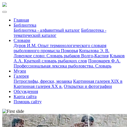
Главная
Библиотека
Библиотека - алфавитный каталог
Библиотека -
тематический каталог
Словари
Дуров И.М. Опыт терминологического словаря
рыболовного промысла Поморья
Копылова Э. В.
Ловецкое слово: Словарь рыбаков Волго-Каспия
Клыков
А.А. Краткий словарь рыбацких слов
Пономарев Ф.А.
Профессиональная лексика рыболовства. Словарь
Музеи
Галерея
Петроглифы, фрески, мозаика
Картинная галерея XIX в
Картинная галерея XX в.
Открытки и фотографии
Обсуждения
Карта сайта
Помощь сайту