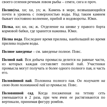
своего селения речным ловом рыбы – семги, сига и проч.
Поливỳха
, хи; хи, ух; ж. Камень в море, возвышающийся
почти в уровень с поверхностью воды. Над таким камнем
бывает постоянно волнение, прибой и водовороты. Южн.
Пòлка
, ки; ки, ок; ж. Отделение на шняке у правого борта
кормовой бабки, где хранится наживка. Южн.
Пòлна вода
. Последнее время прилива, наибольший во время
прилива подъем воды.
Полное заведенье
– см. заведенье полное. Повс.
Полной пай
. Вся добыча промысла делится на равные части,
из которых каждая составляет полной пай. Участники
промысла могут получать и более одного полного пая, и часть
его.
Половѝнной пай
. Половина полного пая.
Он получает на
свою долю половинной пай из промысла
. Повс.
Половинной сад
. Когда посаженная на тетиву сеть
уменьшается в 2 раза, при чем ячеи ее растягиваются по
вертикали, принимая фигуру ромбов.