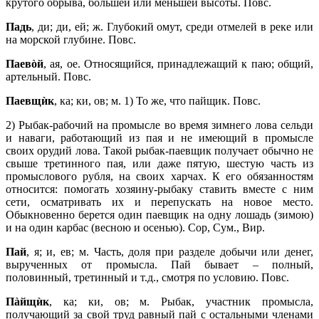
крутого обрыва, большей или меньшей высоты. Повс.
Падь
, ди; ди, ей; ж. Глубокий омут, среди отмелей в реке или
на морской глубине. Повс.
Паевòй
, ая, ое. Относящийся, принадлежащий к паю; общий,
артельный. Повс.
Паевщѝк
, ка; ки, ов; м. 1) То же, что пайщик. Повс.
2) Рыбак-рабочий на промысле во время зимнего лова сельди
и наваги, работающий из пая и не имеющий в промысле
своих орудий лова. Такой рыбак-паевщик получает обычно не
свыше третинного пая, или даже пятую, шестую часть из
промыслового рубля, на своих харчах. К его обязанностям
относится: помогать хозяину-рыбаку ставить вместе с ним
сети, осматривать их и перепускать на новое место.
Обыкновенно берется один паевщик на одну лошадь (зимою)
и на один карбас (весною и осенью). Сор, Сум., Вир.
Пай
, я; и, ев; м. Часть, доля при разделе добычи или денег,
вырученных от промысла. Пай бывает – полный,
половинный, третинный и т.д., смотря по условию. Повс.
Пàйщи
̀к
, ка; ки, ов; м. Рыбак, участник промысла,
получающий за свой труд равный пай с остальными членами