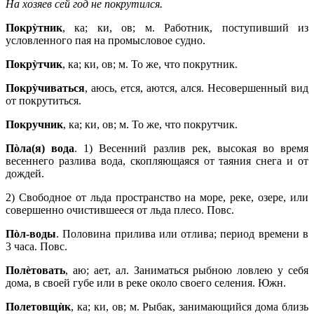
На хозяев сей год не покрутился.
Покрỳтник
, ка; ки, ов; м. Работник, поступивший из
условленного пая на промысловое судно.
Покрỳтчик
, ка; ки, ов; м. То же, что покрутник.
Покрỳчиваться
, аюсь, ется, аются, ался. Несовершенный вид
от покрутиться.
Покручник
, ка; ки, ов; м. То же, что покрутчик.
Пòла(я) вода
. 1) Весенний разлив рек, высокая во время
весеннего разлива вода, скопляющаяся от таяния снега и от
дождей.
2) Свободное от льда пространство на море, реке, озере, или
совершенно очистившееся от льда плесо. Повс.
Пòл-воды
. Половина прилива или отлива; период времени в
3 часа. Повс.
Полèтовать
, аю; ает, ал. Заниматься рыбною ловлею у себя
дома, в своей губе или в реке около своего селения. Южн.
Полетовщѝк
, ка; ки, ов; м. Рыбак, занимающийся дома близь