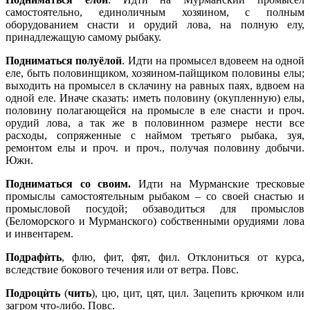
самостоятельно, единоличным хозяином, с полным
оборудованием снасти и орудий лова, на полную елу,
принадлежащую самому рыбаку.
Подниматься полуёлой
. Идти на промысел вдовеем на одной
еле, быть половинщиком, хозяином-пайщиком половины елы;
выходить на промысел в склачину на равных паях, вдвоем на
одной еле. Иначе сказать: иметь половину (окупленную) елы,
половину полагающейся на промысле в еле снасти и проч.
орудий лова, а так же в половинном размере нести все
расходы, сопряженные с наймом третьяго рыбака, зуя,
ремонтом елы и проч. и проч., получая половину добычи.
Южн.
Подниматься со своим.
Идти на Мурманские тресковые
промыслы самостоятельным рыбаком – со своей снастью и
промысловой посудой; обзаводиться для промыслов
(Беломорского и Мурманского) собственными орудиями лова
и инвентарем.
Подрафѝть
, флю, фит, фят, фил. Отклониться от курса,
вследствие бокового течения или от ветра. Повс.
Подроцѝть
(
чить
), цю, цит, цят, цил. Зацепить крючком или
загром что-либо. Повс.