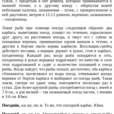
гужок, с продетым в нее ремнем, который привязывается к
нижней тетиве, а к другому концу – обернутая кожей
небольшая палочка, называемая – лучек, с прикрепленною к
ней джутовою, метров в 12‑13 длиною, веревкою, называемою
– пунденница.
Ловят рыбу при помощи поезда следующим образом: два
карбаса, выметавши поезд, плывут по течению, параллельно
друг другу, на расстоянии поезда, и тянут его с собою за
пеньковые веревки, привязанные одним концом к тетиве, а
другим к бортам около кормы карбасов. Весельщик-гребец
действует веслами, а корщик держит в руках, стоя в карбасе,
пунденницу. Каждый раз, когда рыба попадается в сеть,
пунденница в руках корщика вздрагивает; по качеству и силе
этих вздрагиваний и судят о количестве попавшей в поезд
рыбы. Когда найдут, что рыбы попало достаточно, оба карбаса
сближаются, вытягивают из воды поезд, отвязывают концы
веревки от бортов карбаса и выбирают из поезда рыбу. Такая
ловля, смотря по удаче лова, повторяется несколько раз в
сутки. Для более крупной рыбы употребляется поезд с ячеей в
7‑9 см., а для мелкой – так называемый поезд частик, с ячеями
в 3‑6 см. Южн.
Поездни
̀к
, ка; ки, ов; м. То же, что поездной карбас. Южн.
Поезднòй
, ая, ое; ые. Относящийся к поезду, к ловле рыбы