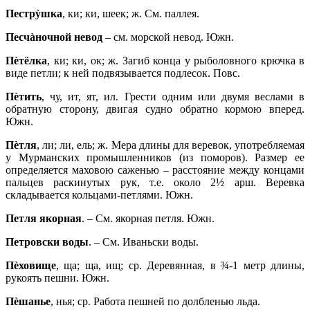
Пестрỳшка
, ки; ки, шеек; ж. См. паллея.
Песчàночной невод
– см. морской невод. Южн.
Пèтёлка
, ки; ки, ок; ж. Загиб конца у рыболовного крючка в
виде петли; к ней подвязывается подлесок. Повс.
Пèтить
, чу, ит, ят, ил. Грести одним или двумя веслами в
обратную сторону, двигая судно обратно кормою вперед.
Южн.
Пèтля
, ли; ли, ель; ж. Мера длины для веревок, употребляемая
у Мурманских промышленников (из поморов). Размер ее
определяется маховою саженью – расстояние между концами
пальцев раскинутых рук, т.е. около 2½ арш. Веревка
складывается кольцами-петлями. Южн.
Петля якорная
. – См. якорная петля. Южн.
Петровски воды
. – См. Иваньски воды.
Пèховище
, ща; ща, ищ; ср. Деревянная, в ¾‑1 метр длины,
рукоять пешни. Южн.
Пèшанье
, нья; ср. Работа пешней по долбленью льда.