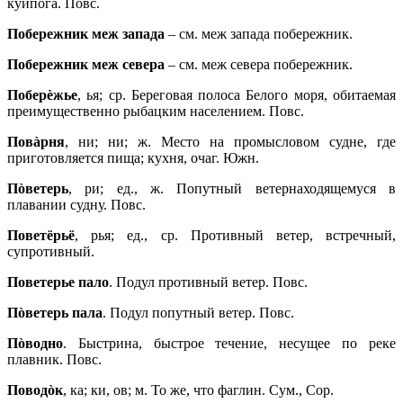
куйпога. Повс.
Побережник меж запада
– см. меж запада побережник.
Побережник меж севера
– см. меж севера побережник.
Поберèжье
, ья; ср. Береговая полоса Белого моря, обитаемая
преимущественно рыбацким населением. Повс.
Повàрня
, ни; ни; ж. Место на промысловом судне, где
приготовляется пища; кухня, очаг. Южн.
Пòветерь
, ри; ед., ж. Попутный ветернаходящемуся в
плавании судну. Повс.
Поветёрьё
, рья; ед., ср. Противный ветер, встречный,
супротивный.
Поветерье пало
. Подул противный ветер. Повс.
Пòветерь пала
. Подул попутный ветер. Повс.
Пòводно
. Быстрина, быстрое течение, несущее по реке
плавник. Повс.
Поводòк
, ка; ки, ов; м. То же, что фаглин. Сум., Сор.