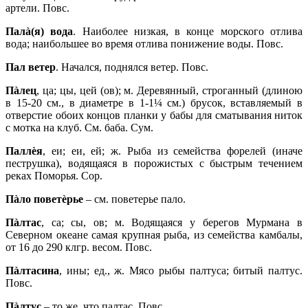
артели. Повс.
Палà(я) вода
. Наиболее низкая, в конце морского отлива
вода; наибольшее во время отлива понижение воды. Повс.
Пал ветер
. Начался, поднялся ветер. Повс.
Пàлец
, ца; цы, цей (ов); м. Деревянный, строганный (длиною
в 15‑20 см., в диаметре в 1‑1¼ см.) брусок, вставляемый в
отверстие обоих концов планки у бабы для сматывания ниток
с мотка на клуб. См. баба. Сум.
Паллèя
, еи; еи, ей; ж. Рыба из семейства форелей (иначе
пеструшка), водящаяся в порожистых с быстрым течением
реках Поморья. Сор.
Пàло поветèрье
– см. поветерье пало.
Пàлтас
, са; сы, ов; м. Водящаяся у берегов Мурмана в
Северном океане самая крупная рыба, из семейства камбалы,
от 16 до 290 клгр. весом. Повс.
Пàлтасина
, ины; ед., ж. Мясо рыбы палтуса; битый палтус.
Повс.
Пàлтус
– то же, что палтас. Повс.