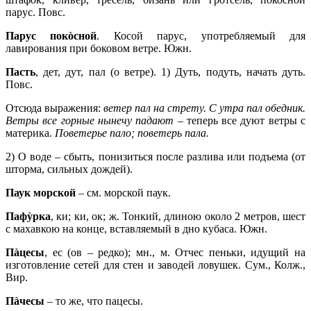
парус. Повс.
Парус покòсной
. Косой парус, употребляемый для
лавирования при боковом ветре. Южн.
Пасть
, дет, дут, пал (о ветре). 1) Дуть, подуть, начать дуть.
Повс.
Отсюда выражения:
ветер пал на стрету. С утра пал обедник.
Ветры все горные нынечу падают
– теперь все дуют ветры с
материка.
Поветерье пало; поветерь пала.
2) О воде – сбыть, понизиться после разлива или подъема (от
шторма, сильных дождей).
Паук морской
– см. морской паук.
Пафỳрка
, ки; ки, ок; ж. Тонкий, длиною около 2 метров, шест
с махавкою на конце, вставляемый в дно кубаса. Южн.
Пàцесы
, ес (ов – редко); мн., м. Отчес пеньки, идущий на
изготовление сетей для стен и заводей ловушек. Сум., Колж.,
Вир.
Пàчесы
– то же, что пацесы.