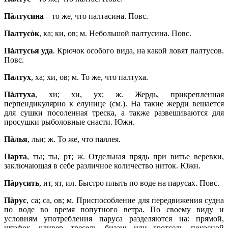
Пàлтусина
– то же, что палтасина. Повс.
Палтусòк
, ка; ки, ов; м. Небольшой палтусина. Повс.
Пàлтусья уда
. Крючок особого вида, на какой ловят палтусов.
Повс.
Палтух
, ха; хи, ов; м. То же, что палтуха.
Пàлтуха
, хи; хи, ух; ж. Жердь, прикрепленная
перпендикулярно к елунице (см.). На такие жерди вешается
для сушки посоленная треска, а также развешиваются для
просушки рыболовные снасти. Южн.
Пàлья
, льи; ж. То же, что паллея.
Парта
, ты; ты, рт; ж. Отдельная прядь при витье веревки,
заключающая в себе различное количество ниток. Южн.
Пàрусить
, ит, ят, ил. Быстро плыть по воде на парусах. Повс.
Пàрус
, са; са, ов; м. Приспособление для передвижения судна
по воде во время попутного ветра. По своему виду и
условиям употребления паруса разделяются на: прямой,
штафок, кливер, тресель, бизань или гротсель, покосной