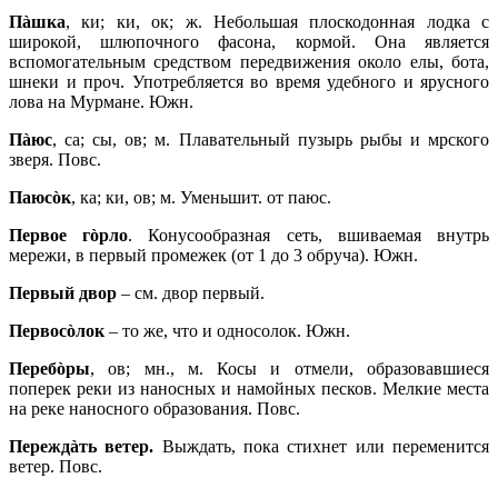
Пàшка
, ки; ки, ок; ж. Небольшая плоскодонная лодка с
широкой, шлюпочного фасона, кормой. Она является
вспомогательным средством передвижения около елы, бота,
шнеки и проч. Употребляется во время удебного и ярусного
лова на Мурмане. Южн.
Пàюс
, са; сы, ов; м. Плавательный пузырь рыбы и мрского
зверя. Повс.
Паюсòк
, ка; ки, ов; м. Уменьшит. от паюс.
Первое гòрло
. Конусообразная сеть, вшиваемая внутрь
мережи, в первый промежек (от 1 до 3 обруча). Южн.
Первый двор
– см. двор первый.
Первосòлок
– то же, что и односолок. Южн.
Перебòры
, ов; мн., м. Косы и отмели, образовавшиеся
поперек реки из наносных и намойных песков. Мелкие места
на реке наносного образования. Повс.
Переждàть ветер.
Выждать, пока стихнет или переменится
ветер. Повс.