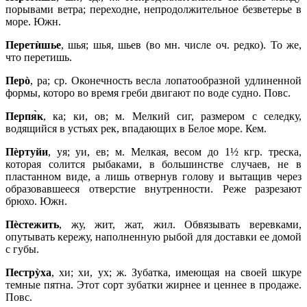
порывами ветра; переходне, непродолжительное безветерье в
море. Южн.
Перети
̀шье
, шья; шья, шьев (во мн. числе оч. редко). То же,
что перетишь.
Перò
, ра; ср. Оконечность весла лопатообразной удлиненной
формы, которо во время греби двигают по воде судно. Повс.
Перпя
̀к
, ка; ки, ов; м. Мелкий сиг, размером с селедку,
водящийся в устьях рек, впадающих в Белое море. Кем.
Пèртуйи
, уя; уи, ев; м. Мелкая, весом до 1½ кгр. треска,
которая солится рыбаками, в большинстве случаев, не в
пластанном виде, а лишь отвернув голову и вытащив через
образовавшееся отверстие внутренности. Реже разрезают
брюхо. Южн.
Пèстежить
, жу, жит, жат, жил. Обвязывать веревками,
опутывать кережу, наполненную рыбой для доставки ее домой
с губы.
Пестрỳха
, хи; хи, ух; ж. Зубатка, имеющая на своей шкуре
темные пятна. Этот сорт зубатки жирнее и ценнее в продаже.
Повс.