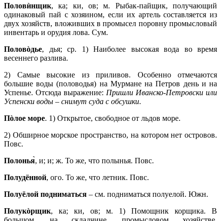
Половѝнщик
, ка; ки, ов; м. Рыбак-пайщик, получающий
одинаковый пай с хозяином, если их артель составляется из
двух хозяйств, вложивших в промысел поровну промысловый
инвентарь и орудия лова. Сум.
Половòдье
, дья; ср. 1) Наиболее высокая вода во время
весеннего разлива.
2) Самые высокие из приливов. Особенно отмечаются
большие воды (половодья) на Мурмане на Петров день и на
Успенье. Отсюда выражение:
Пришли Иванско-Петровски или
Успенски воды – снимут суда с обсушки
.
Пòлое море
. 1) Открытое, свободное от льдов море.
2) Обширное морское пространство, на котором нет островов.
Повс.
Полонья̀
, и; и; ж. То же, что полынья. Повс.
Полудённой
, ого. То же, что летник. Повс.
Полуёлой подниматься
– см. подниматься полуелой. Южн.
Полукòрщик
, ка; ки, ов; м. 1) Помощник корщика. В
большом, на складчине, промысловом хозяйстве,