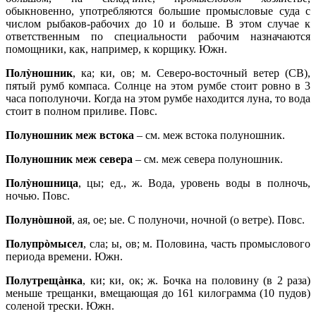
обыкновенно, употребляются большие промысловые суда с
числом рыбаков-рабочих до 10 и больше. В этом случае к
ответственным по специальности рабочим назначаются
помощники, как, например, к корщику. Южн.
Полỳношник
, ка; ки, ов; м. Северо-восточный ветер (СВ),
пятый румб компаса. Солнце на этом румбе стоит ровно в 3
часа пополуночи. Когда на этом румбе находится луна, то вода
стоит в полном приливе. Повс.
Полуношник меж встока
– см. меж встока полуношник.
Полуношник меж севера
– см. меж севера полуношник.
Полỳношница
, цы; ед., ж. Вода, уровень воды в полночь,
ночью. Повс.
Полунòшной
, ая, ое; ые. С полуночи, ночной (о ветре). Повс.
Полупрòмысел
, сла; ы, ов; м. Половина, часть промыслового
периода времени. Южн.
Полутрещàнка
, ки; ки, ок; ж. Бочка на половину (в 2 раза)
меньше трещанки, вмещающая до 161 килограмма (10 пудов)
соленой трески. Южн.