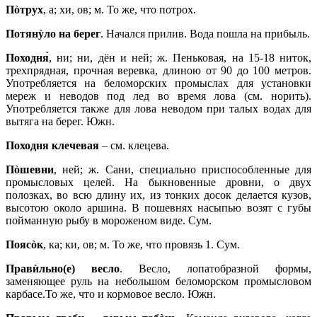
Пòтрух
, а; хи, ов; м. То же, что потрох.
Потянỳло на берег
. Начался прилив. Вода пошла на прибыль.
Походня
, ни; ни, дён и ней; ж. Пеньковая, на 15‑18 ниток,
трехпрядная, прочная веревка, длиною от 90 до 100 метров.
Употребляется на беломорских промыслах для установки
мереж и неводов под лед во время лова (см. норить).
Употребляется также для лова неводом при талых водах для
вытяга на берег. Южн.
Походня клечевая
– см. клецева.
Пòшевни
, ней; ж. Сани, специально приспособленные для
промысловых целей. На быкновенные дровни, о двух
полозках, во всю длину их, из тонких досок делается кузов,
высотою около аршина. В пошевнях насыпью возят с губы
пойманную рыбу в мороженом виде. Сум.
Поясòк
, ка; ки, ов; м. То же, что провязь 1. Сум.
Правѝльно(е) весло
. Весло, лопатобразной формы,
заменяющее руль на небольшом беломорском промысловом
карбасе.То же, что и кормовое весло. Южн.