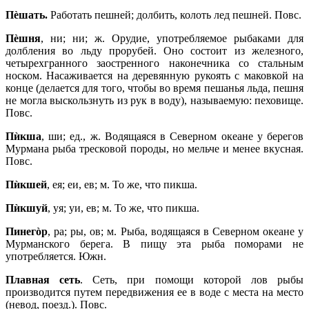
П
èшать.
Работать пешней; долбить, колоть лед пешней. Повс.
Пèшня
, ни; ни; ж. Орудие, употребляемое рыбаками для
долбления во льду прорубей. Оно состоит из железного,
четырехгранного заостренного наконечника со стальным
носком. Насаживается на деревянную рукоять с маковкой на
конце (делается для того, чтобы во время пешанья льда, пешня
не могла выскользнуть из рук в воду), называемую: пеховище.
Повс.
Пѝкша
, ши; ед., ж. Водящаяся в Северном океане у берегов
Мурмана рыба тресковой породы, но мельче и менее вкусная.
Повс.
Пѝкшей
, ея; еи, ев; м. То же, что пикша.
Пѝкшуй
, уя; уи, ев; м. То же, что пикша.
Пинегòр
, ра; ры, ов; м. Рыба, водящаяся в Северном океане у
Мурманского берега. В пищу эта рыба поморами не
употребляется. Южн.
Плавная сеть
. Сеть, при помощи которой лов рыбы
производится путем передвижения ее в воде с места на место
(невод, поезд.). Повс.