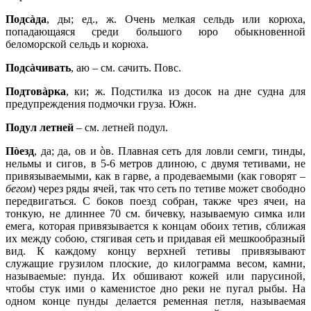
Подсàда
, ды; ед., ж. Очень мелкая сельдь или корюха,
попадающаяся среди большого юро обыкновенной
беломорской сельдь и корюха.
Подсàчивать
, аю – см. сачить. Повс.
Подтовàрка
, ки; ж. Подстилка из досок на дне судна для
предупреждения подмочки груза. Южн.
Подул летней
– см. летней подул.
Пòезд
, да; да, ов и òв. Плавная сеть для ловли семги, тинды,
нельмы и сигов, в 5‑6 метров длиною, с двумя тетивами, не
привязываемыми, как в гарве, а продеваемыми (как говорят –
бегом
) через ряды ячей, так что сеть по тетиве может свободно
передвигаться. С боков поезд собран, также чрез ячеи, на
тонкую, не длиннее 70 см. бичевку, называемую симка или
емега, которая привязывается к концам обоих тетив, сближая
их между собою, стягивая сеть и придавая ей мешкообразный
вид. К каждому концу верхней тетивы привязывают
служащие грузилом плоские, до килограмма весом, камни,
называемые: пунда. Их обшивают кожей или парусиной,
чтобы стук ими о каменистое дно реки не пугал рыбы. На
одном конце пунды делается ременная петля, называемая