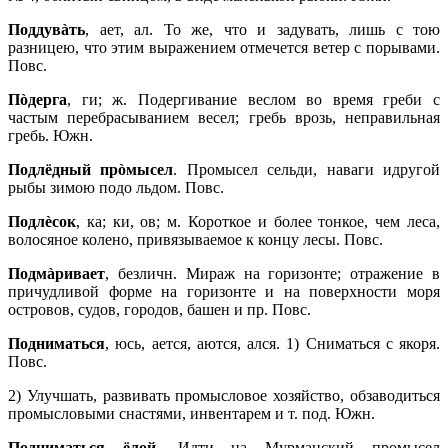
Поддувàть
, ает, ал. То же, что и задувать, лишь с тою
разницею, что этим выражением отмечется ветер с порывами.
Повс.
Пòдерга
, ги; ж. Подергивание веслом во время греби с
частым перебрасыванием весел; гребь врозь, неправильная
гребь. Южн.
Подлёдный прòмысел
. Промысел сельди, наваги идругой
рыбы зимою подо льдом. Повс.
Подлèсок
, ка; ки, ов; м. Короткое и более тонкое, чем леса,
волосяное колено, привязываемое к концу лесы. Повс.
Подмàривает
, безличн. Мираж на горизонте; отражение в
причудливой форме на горизонте и на поверхности моря
островов, судов, городов, башен и пр. Повс.
Подниматься
, юсь, ается, аются, ался. 1) Сниматься с якоря.
Повс.
2) Улучшать, развивать промысловое хозяйство, обзаводиться
промысловыми снастями, инвентарем и т. под. Южн.
Подниматься ёлой
. Идти на Мурманский промысел