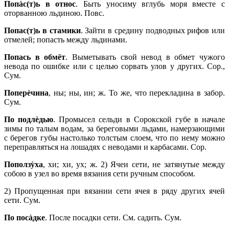
Попàс(т)ь в относ
. Быть уносиму вглубь моря вместе с
оторванною льдиною. Повс.
Попас(т)ь в стамики
. Зайти в средину подводных рифов или
отмелей; попасть между льдинами.
Попась в обмёт
. Выметывать свой невод в обмет чужого
невода по ошибке или с целью сорвать улов у других. Сор.,
Сум.
Поперèчина
, ны; ны, ин; ж. То же, что перекладина в забор.
Сум.
По подлèдью
. Промысел сельди в Сорокской губе в начале
зимы по талым водам, за береговыми льдами, намерзающими
с берегов губы настолько толстым слоем, что по нему можно
переправляться на лошадях с неводами и карбасами. Сор.
Поползỳха
, хи; хи, ух; ж. 2) Ячеи сети, не затянутые между
собою в узел во время вязания сети ручным способом.
2) Пропущенная при вязании сети ячея в ряду других ячей
сети. Сум.
По посàдке
. После посадки сети. См. садить. Сум.