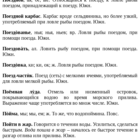
поездом, принадлежащий к поезду. Южн.
Поездной карбас
. Карбас вроде сельдянника, но более узкий,
употребляемый при ловле рыбы поездом. Южн.
Поездòванье
, нья; нья, ньев; вр. Ловля рыбы поездом, при
помощи поезда. Южн.
Поездовàть
, ал. Ловить рыбу поездом, при помощи поезда.
Южн.
Поездòвка
, ки; ки, ок; ж. Ловля рыбы поездом. Южн.
Поезд-частѝк
. Поезд (сеть) с мелкими ячеями, употребляемый
для ловли мелкой рыбы. Южн.
Поёмная лỳда
. Отмель или низменный островок,
покрывающийся водою во время морского прилива.
Выражение чаще употребляется во множ числе. Южн.
Пòйма
, мы; мы, ем; ж. То же, что водопоймина. Повс.
Пойти в жар.
Говорится о течении воды. Усилиться, сделаться
быстрым.
Вода пошла в жар
– началось ее быстрое течение в
разгар отлива или прилива. Южн.