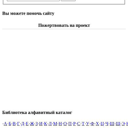
Вы можете помочь сайту
Пожертвовать на проект
Библиотека алфавитный каталог
·
А
·
Б
·
В
·
Г
·
Д
·
Е
·
Ж
·
З
·
И
·
К
·
Л
·
М
·
Н
·
О
·
П
·
Р
·
С
·
Т
·
У
·
Ф
·
Х
·
Ц
·
Ч
·
Ш
·
Щ
·
Э
·