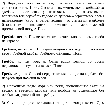
2) Верхушка морской волны, покрытая пеной, во время
сильного ветра. Повс. Отсюда выражения:
волнà наберà(е)т
гребень
– постепенно увеличиваясь и поднимаясь выше,
вспенивается;
держàть карбас на грèбень
– держать все время
направление (курс) в разрез волны, что считается наиболее
безопасным при плавании во время шторма на море в мелкой
промысловой посуде. Повс.
Гребнòе весло.
Применяется исключительно во время греби
на карбасе.
Гребнòй
, ая, ое, ые. Передвигающийся по воде при помощи
весел. Гребной карбас. Гребное судёнышко. Повс.
Гребòк
, ка; ки, ков; м. Один взмах веслом во время
передвижения судна на веслах. Повс.
Гребь
, и; ед., ж. Способ передвижения по воде на карбасе, без
парусов при помощи весел.
2) Спокойные воды моря или реки, позволяющие ехать на
веслах в гребном карбасе или вообще на суденышке без
особых затруднений для гребца.
3) Самый процесс передвижения при помощи весел. Срв.