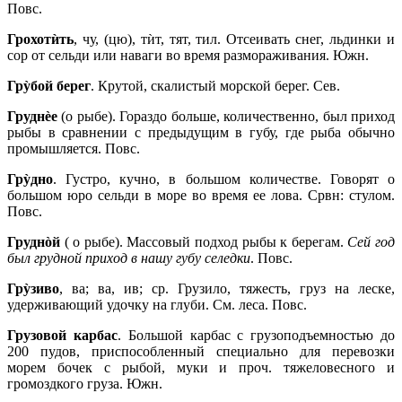
Повс.
Грохотѝть
, чу, (цю), тѝт, тят, тил. Отсеивать снег, льдинки и
сор от сельди или наваги во время размораживания. Южн.
Грỳбой берег
. Крутой, скалистый морской берег. Сев.
Груднèе
(о рыбе). Гораздо больше, количественно, был приход
рыбы в сравнении с предыдущим в губу, где рыба обычно
промышляется. Повс.
Грỳдно
. Густро, кучно, в большом количестве. Говорят о
большом юро сельди в море во время ее лова. Срвн: стулом.
Повс.
Груднòй
( о рыбе). Массовый подход рыбы к берегам.
Сей год
был грудной приход в нашу губу селедки
. Повс.
Грỳзиво
, ва; ва, ив; ср. Грузило, тяжесть, груз на леске,
удерживающий удочку на глуби. См. леса. Повс.
Грузовой карбас
. Большой карбас с грузоподъемностью до
200 пудов, приспособленный специально для перевозки
морем бочек с рыбой, муки и проч. тяжеловесного и
громоздкого груза. Южн.