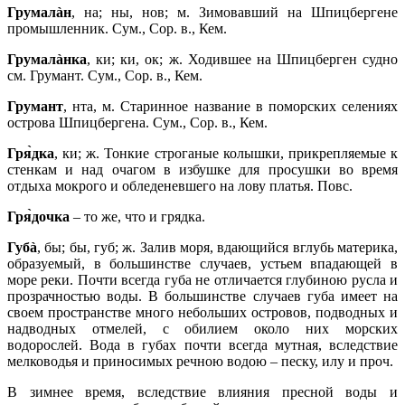
Грумалàн
, на; ны, нов; м. Зимовавший на Шпицбергене
промышленник. Сум., Сор. в., Кем.
Грумалàнка
, ки; ки, ок; ж. Ходившее на Шпицберген судно
см. Грумант. Сум., Сор. в., Кем.
Грумант
, нта, м. Старинное название в поморских селениях
острова Шпицбергена. Сум., Сор. в., Кем.
Гря̀дка
, ки; ж. Тонкие строганые колышки, прикрепляемые к
стенкам и над очагом в избушке для просушки во время
отдыха мокрого и обледеневшего на лову платья. Повс.
Гря̀дочка
– то же, что и грядка.
Губà
, бы; бы, губ; ж. Залив моря, вдающийся вглубь материка,
образуемый, в большинстве случаев, устьем впадающей в
море реки. Почти всегда губа не отличается глубиною русла и
прозрачностью воды. В большинстве случаев губа имеет на
своем пространстве много небольших островов, подводных и
надводных отмелей, с обилием около них морских
водорослей. Вода в губах почти всегда мутная, вследствие
мелководья и приносимых речною водою – песку, илу и проч.
В зимнее время, вследствие влияния пресной воды и