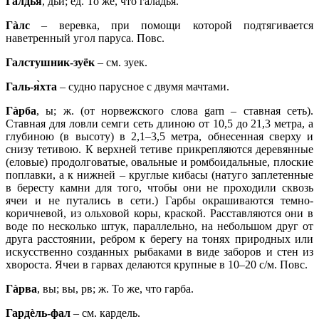
Галдья
, дьи; ед. То же, что галадья.
Гàлс
– веревка, при помощи которой подтягивается
наветренный угол паруса. Повс.
Галстушник-зуёк
– см. зуек.
Галь-я̀хта
– судно парусное с двумя мачтами.
Гàрба
, ы; ж. (от норвежского слова garn – ставная сеть).
Ставная для ловли семги сеть длиною от 10,5 до 21,3 метра, а
глубиною (в высоту) в 2,1–3,5 метра, обнесенная сверху и
снизу тетивою. К верхней тетиве прикрепляются деревянные
(еловые) продолговатые, овальные и ромбоидальные, плоские
поплавки, а к нижней – круглые кибасы (натуго заплетенные
в бересту камни для того, чтобы они не проходили сквозь
ячеи и не путались в сети.) Гарбы окрашиваются темно-
коричневой, из ольховой коры, краской. Расставляются они в
воде по несколько штук, параллельно, на небольшом друг от
друга расстоянии, ребром к берегу на тонях природных или
искусственно созданных рыбаками в виде заборов и стен из
хвороста. Ячеи в гарвах делаются крупные в 10–20 с/м. Повс.
Гàрва
, вы; вы, рв; ж. То же, что гарба.
Гардèль-фал
– см. кардель.