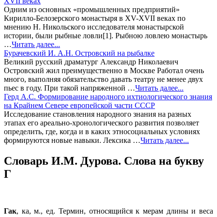
XVII веках
Одним из основных «промышленных предприятий»
Кирилло-Белозерского монастыря в ХV-ХVII веках по
мнению Н. Никольского исследователя монастырской
истории, были рыбные ловли[1]. Рыбною ловлею монастырь
…
Читать далее...
Бурачевский И. А.Н. Островский на рыбалке
Великий русский драматург Александр Николае­вич
Островский жил преимущественно в Москве Работал очень
много, выполняя обязательство давать театру не менее двух
пьес в году. При такой напряженной …
Читать далее...
Герд А.С. Формирование народного ихтиологического знания
на Крайнем Севере европейской части СССР
Исследование становления народного знания на разных
этапах его ареально-хронологического развития позволяет
определить, где, когда и в каких этносоциальных условиях
формируются новые навыки. Лексика …
Читать далее...
Словарь И.М. Дурова. Слова на букву
Г
Гак
, ка, м., ед. Термин, относящийся к мерам длины и веса