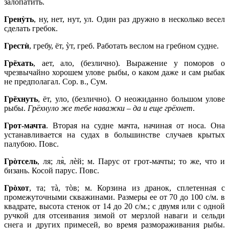
залопатить.
Гренỳть
, ну, нет, нут, ул. Один раз дружно в несколько весел
сделать гребок.
Грестѝ
, гребу, ёт, ỳт, греб. Работать веслом на гребном судне.
Грёхать
, ает, ало, (безлично). Выражение у поморов о
чрезвычайно хорошем улове рыбы, о каком даже и сам рыбак
не предполагал. Сор. в., Сум.
Грёхнуть
, ёт, уло, (безлично). О неожиданно большом улове
рыбы.
Грёхнуло же тебе наважки – да и еще грёхнет
.
Грот-мачта
. Вторая на судне мачта, начиная от носа. Она
устанавливается на судах в большинстве случаев крытых
палубою. Повс.
Грòтсель
, ля; ля̀, лèй; м. Парус от грот-мачты; то же, что и
бизань. Косой парус. Повс.
Грòхот
, та; тà, тòв; м. Корзина из дранок, сплетенная с
промежуточными скважинами. Размеры ее от 70 до 100 с/м. в
квадрате, высота стенок от 14 до 20 с/м.; с двумя или с одной
ручкой для отсеивания зимой от мерзлой наваги и сельди
снега и других примесей, во время размораживания рыбы.