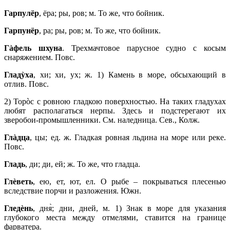
Гарпулёр
, ёра; ры, ров; м. То же, что бойник.
Гарпунёр
, ра; ры, ров; м. То же, что бойник.
Гàфель шхуна
. Трехмачтовое парусное судно с косым
снаряжением. Повс.
Гладỳха
, хи; хи, ух; ж. 1) Камень в море, обсыхающий в
отлив. Повс.
2) Торòс с ровною гладкою поверхностью. На таких гладухах
любят располагаться нерпы. Здесь и подстерегают их
зверобои-промышленники. См. наледница. Сев., Колж.
Глàдца
, цы; ед. ж. Гладкая ровная льдина на море или реке.
Повс.
Гладь
, ди; ди, ей; ж. То же, что гладца.
Глèветь
, ею, ет, ют, ел. О рыбе – покрываться плесенью
вследствие порчи и разложения. Южн.
Гледèнь
, дня̀; дни, дней, м. 1) Знак в море для указания
глубокого места между отмелями, ставится на границе
фарватера.