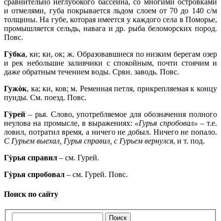
сравнительно неглубокого бассейна, со многими островками
и отмелями, губа покрывается льдом слоем от 70 до 140 с/м
толщины. На губе, которая имеется у каждого села в Поморье,
промышляется сельдь, навага и др. рыба беломорских пород.
Повс.
Гỳбка
, ки; ки, ок; ж. Образовавшиеся по низким берегам озер
и рек небольшие заливчики с спокойным, почти стоячим и
даже обратным течением воды. Срвн. заводь. Повс.
Гужòк
, ка; ки, ков; м. Ременная петля, прикрепляемая к концу
пунды. См. поезд. Повс.
Гỳрей
– рья. Слово, употребляемое для обозначения полного
неулова на промысле, в выражениях:
«Гурья спробовал»
– т.е.
ловил, потратил время, а ничего не добыл. Ничего не попало.
С Гурьем выехал, Гурья справил, с Гурьем вернулся
, и т. под.
Гỳрья справил
– см. Гурей.
Гỳрья спробовал
– см. Гурей. Повс.
Поиск по сайту