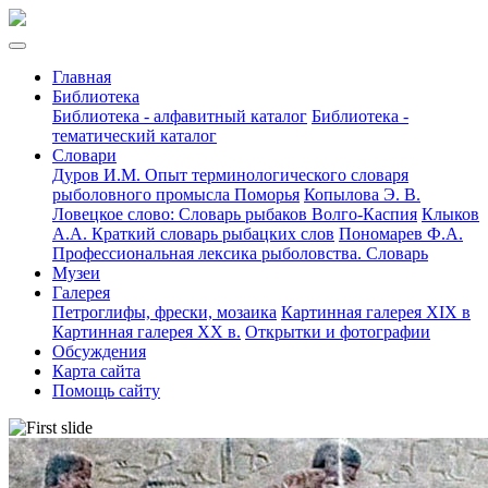
Главная
Библиотека
Библиотека - алфавитный каталог
Библиотека -
тематический каталог
Словари
Дуров И.М. Опыт терминологического словаря
рыболовного промысла Поморья
Копылова Э. В.
Ловецкое слово: Словарь рыбаков Волго-Каспия
Клыков
А.А. Краткий словарь рыбацких слов
Пономарев Ф.А.
Профессиональная лексика рыболовства. Словарь
Музеи
Галерея
Петроглифы, фрески, мозаика
Картинная галерея XIX в
Картинная галерея XX в.
Открытки и фотографии
Обсуждения
Карта сайта
Помощь сайту