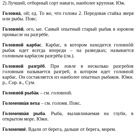
2) Лучший, отборный сорт наваги, наиболее крупная. Юж.
Головнà
, ой; ед. То же, что голова 2. Передовая стайка зверя
или рыбы. Повс.
Головнòй
, ого, ые. Самый опытный старый рыбак в юровом
промысле на разгрёбе.
Головной карбас
. Карбас, в котором находится головнòй
рыбак идет всегда впереди – на разведках; называется
головным карбасом разгрёба (см.).
Головной разгрёб
. При ловле в несколько разгребов
головным называется разгреб, в котором идет головной
карбас. Он составляется из наиболее опытных рыбаков. Южн.
р., Сор. в., Сум.
Головнòй рыбàк
– см. головной.
Голоменнàя веха
– см. голомя. Повс.
Голоменнàя рыба
. Рыба, вылавливаемая на глуби, в
открытом море. Южн.
Голоменнè
. Вдали от берега, дальше от берега, морем.