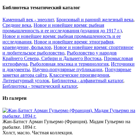
Библиотека тематический каталог
Каменный век - энеолит
,
Бронзовый и ранний железный века
,
Средние века
,
Новое и новейшее время: рыбная
промышленность и ее исследования (издания до 1917 г.)
,
Новое и новейшее время: рыбная промышленность и ее
исследования
,
Новое и новейшее время: этнография,
краеведение, фольклор
,
Новое и новейшее время: спортивное
и любительское рыболовство
,
Рыболовство у народов
Крайнего Севера, Сибири и Дальнего Востока
,
Промысловая
ихтиофауна
,
Рыболовная лексика и терминология
,
Источники
и документы
,
Научно-популярные публикации
,
Популярные
заметки автора сайта
,
Классические произведения
,
Литературный уголок
,
Библиотека - алфавитный каталог
,
Библиотека - тематический каталог
,
Из галереи
Жан-Батист Арман Гульермо (Франция). Мадам Гульермо на
рыбалке. 1894 г.
Холст, масло. Частная коллекция.