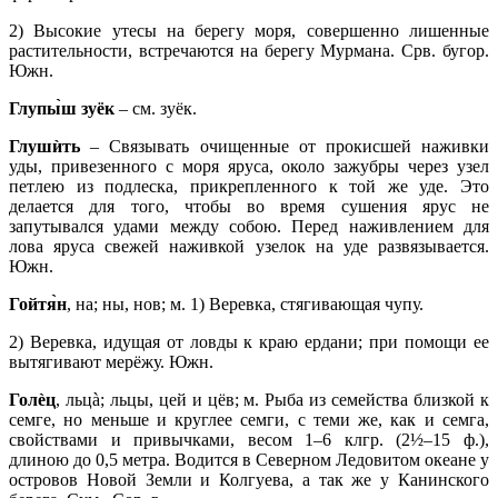
2) Высокие утесы на берегу моря, совершенно лишенные
растительности, встречаются на берегу Мурмана. Срв. бугор.
Южн.
Глупы̀ш зуёк
– см. зуёк.
Глушѝть
– Связывать очищенные от прокисшей наживки
уды, привезенного с моря яруса, около зажубры через узел
петлею из подлеска, прикрепленного к той же уде. Это
делается для того, чтобы во время сушения ярус не
запутывался удами между собою. Перед наживлением для
лова яруса свежей наживкой узелок на уде развязывается.
Южн.
Гойтя̀н
, на; ны, нов; м. 1) Веревка, стягивающая чупу.
2) Веревка, идущая от ловды к краю ердани; при помощи ее
вытягивают мерёжу. Южн.
Голèц
, льцà; льцы, цей и цёв; м. Рыба из семейства близкой к
семге, но меньше и круглее семги, с теми же, как и семга,
свойствами и привычками, весом 1–6 клгр. (2½–15 ф.),
длиною до 0,5 метра. Водится в Северном Ледовитом океане у
островов Новой Земли и Колгуева, а так же у Канинского