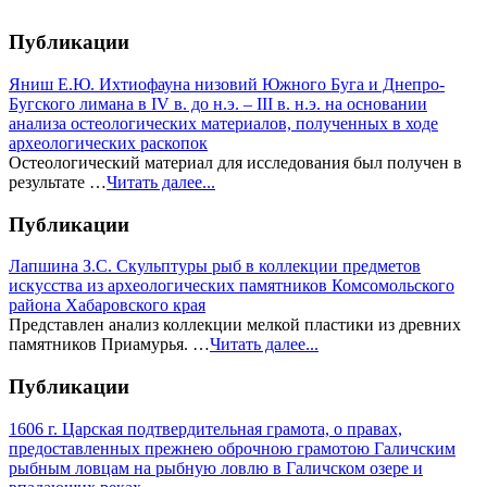
Публикации
Яниш Е.Ю. Ихтиофауна низовий Южного Буга и Днепро-
Бугского лимана в IV в. до н.э. – III в. н.э. на основании
анализа остеологических материалов, полученных в ходе
археологических раскопок
Остеологический материал для исследования был получен в
результате …
Читать далее...
Публикации
Лапшина З.С. Скульптуры рыб в коллекции предметов
искусства из археологических памятников Комсомольского
района Хабаровского края
Представлен анализ коллекции мелкой пластики из древних
памятников Приамурья. …
Читать далее...
Публикации
1606 г. Царская подтвердительная грамота, о правах,
предоставленных прежнею оброчною грамотою Галичским
рыбным ловцам на рыбную ловлю в Галичском озере и