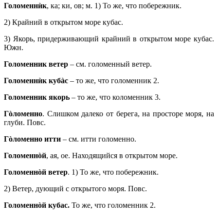
Голоменнѝк
, ка; ки, ов; м. 1) То же, что побережник.
2) Крайний в открытом море кубас.
3) Якорь, придерживающий крайний в открытом море кубас.
Южн.
Голоменник ветер
– см. голоменный ветер.
Голоменнѝк кубàс
– то же, что голоменник 2.
Голоменник якорь
– то же, что коломенник 3.
Гòломенно
. Слишком далеко от берега, на просторе моря, на
глуби. Повс.
Гòломенно итти
– см. итти голоменно.
Голоменнòй
, ая, ое. Находящийся в открытом море.
Голоменнòй ветер
. 1) То же, что побережник.
2) Ветер, дующий с открытого моря. Повс.
Голоменнòй кубас.
То же, что голоменник 2.