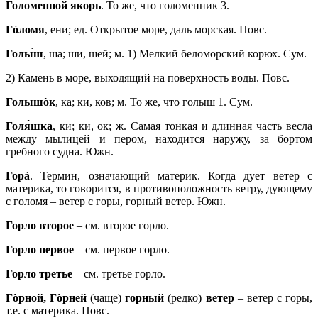
Голоменной якорь
. То же, что голоменник 3.
Гòломя
, ени; ед. Открытое море, даль морская. Повс.
Голы̀ш
, ша; ши, шей; м. 1) Мелкий беломорский корюх. Сум.
2) Камень в море, выходящий на поверхность воды. Повс.
Голышòк
, ка; ки, ков; м. То же, что голыш 1. Сум.
Голя̀шка
, ки; ки, ок; ж. Самая тонкая и длинная часть весла
между мылицей и пером, находится наружу, за бортом
гребного судна. Южн.
Горà
. Термин, означающий материк. Когда дует ветер с
материка, то говорится, в противоположность ветру, дующему
с голомя – ветер с горы, горный ветер. Южн.
Горло второе
– см. второе горло.
Горло первое
– см. первое горло.
Горло третье
– см. третье горло.
Гòрной, Гòрней
(чаще)
горный
(редко)
ветер
– ветер с горы,
т.е. с материка. Повс.