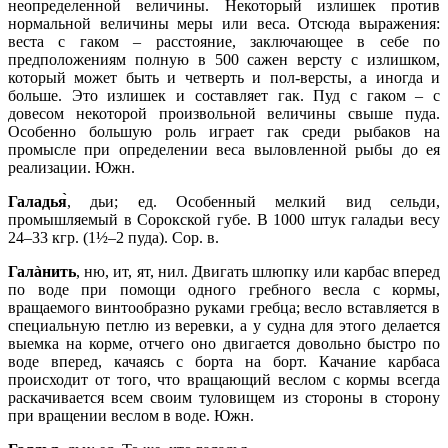
неопределенной величины. Некоторый излишек против
нормальной величины меры или веса. Отсюда выражения:
веста с гаком – расстояние, заключающее в себе по
предположениям полную в 500 сажен версту с излишком,
который может быть и четверть и пол-версты, а иногда и
больше. Это излишек и составляет гак. Пуд с гаком – с
довесом некоторой произвольной величины свыше пуда.
Особенно большую роль играет гак среди рыбаков на
промысле при определении веса выловленной рыбы до ея
реализации. Южн.
Галадья̀
, дьи; ед. Особенный мелкий вид сельди,
промышляемый в Сорокской губе. В 1000 штук галадьи весу
24–33 кгр. (1½–2 пуда). Сор. в.
Галàнить
, ню, ит, ят, нил. Двигать шлюпку или карбас вперед
по воде при помощи одного гребного весла с кормы,
вращаемого винтообразно руками гребца; весло вставляется в
специальную петлю из веревки, а у судна для этого делается
выемка на корме, отчего оно двигается довольно быстро по
воде вперед, качаясь с борта на борт. Качание карбаса
происходит от того, что вращающий веслом с кормы всегда
раскачивается всем своим туловищем из стороны в сторону
при вращении веслом в воде. Южн.