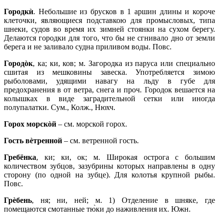
Городкѝ
. Небольшие из брусков в 1 аршин длины и короче
клеточки, являющиеся подставкою для промысловых, типа
шнеки, судов во время их зимней стоянки на сухом берегу.
Делаются городки для того, что бы не сгнивало дно от земли
берега и не заливало судна приливом воды. Повс.
Городòк
, ка; ки, ков; м. Загородка из паруса или специально
сшитая из мешковины завеска. Употребляется зимою
рыболовами, удящими навагу на льду в губе для
предохранения в от ветра, снега и проч. Городок вешается на
колышках в виде заградительной сетки или иногда
полупалатки. Сум., Колж., Нюхч.
Горох морскòй
– см. морской горох.
Гость вèтренной
– см. ветренной гость.
Гребёнка
, ки; ки, ок; м. Широкая острога с большим
количеством зубцов, зазубрины которых направлены в одну
сторону (по одной на зубце). Для колотья крупной рыбы.
Повс.
Грèбень
, ня; ни, ней; м. 1) Отделение в шняке, где
помещаются смотанные тю̀ки до наживления их. Южн.