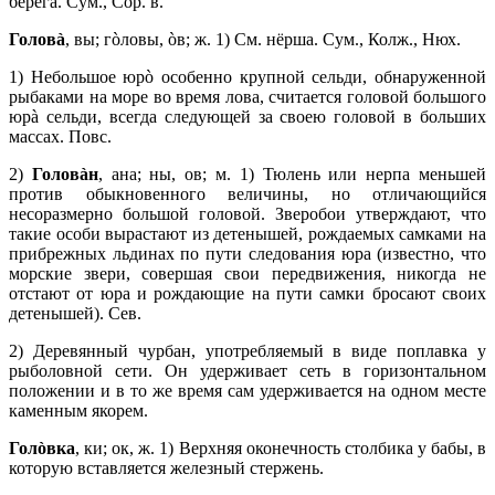
берега. Сум., Сор. в.
Головà
, вы; гòловы, òв; ж. 1) См. нёрша. Сум., Колж., Нюх.
1) Небольшое юрò особенно крупной сельди, обнаруженной
рыбаками на море во время лова, считается головой большого
юрà сельди, всегда следующей за своею головой в больших
массах. Повс.
2)
Головàн
, ана; ны, ов; м. 1) Тюлень или нерпа меньшей
против обыкновенного величины, но отличающийся
несоразмерно большой головой. Зверобои утверждают, что
такие особи вырастают из детенышей, рождаемых самками на
прибрежных льдинах по пути следования юра (известно, что
морские звери, совершая свои передвижения, никогда не
отстают от юра и рождающие на пути самки бросают своих
детенышей). Сев.
2) Деревянный чурбан, употребляемый в виде поплавка у
рыболовной сети. Он удерживает сеть в горизонтальном
положении и в то же время сам удерживается на одном месте
каменным якорем.
Голòвка
, ки; ок, ж. 1) Верхняя оконечность столбика у бабы, в
которую вставляется железный стержень.