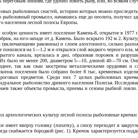
 береговым линиям, где удобно ловить рыбу, или, во всяком случ
овых рыболовных снастей, историю которых можно проследить ли
о рыболовный промысел, начавшись еще до неолита, получил здес
его населения лесной полосы Европы.
 особую ценность имеет поселение Камень-8, открытое в 1977 г
Бобрик, на юго-западе от д. Камень. Было вскрыто 192 м 2. Куль
 (включающими раковины) и слоем алохтонного, сильно разло
ее понизился на 1—1.2 м и открылся слой жидкого черного ила, 
орытого канала, врезалась в дно, образовав порожек и разруш
. Их было не менее 200, диаметром 5—10, длиной 40—70 см. Он
озднее, так как сваи заострены металлическими орудиями и 
скопок поселения было собрано более 8 тыс. кремневых издел
 роговых предметов. Среди них 7 целых рыболовных крючк
видуальное рыболовство древнего населения Полесья. Исследов
лучаев также объекты промысла, приемы и сезоны рыбной ловли.
гих археологических культур лесной полосы рыболовные крючки
 имеет вверху головку (лопатку), а снизу переходит в закруг
огда снабжается бородкой (рис. 1). Крючок характеризуется подд