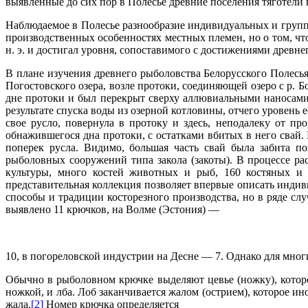
выявленные до сих пор в Полесье древние поселения тяготели к
Наблюдаемое в Полесье разнообразие индивидуальных и групп
производственных особенностях местных племен, но о том, чт
н. э. и достигал уровня, сопоставимого с достижениями древн
В плане изучения древнего рыболовства Белорусского Полесья
Погостовского озера, возле протоки, соединяющей озеро с р. 
дне протоки и был перекрыт сверху аллювиальными наносами
результате спуска воды из озерной котловины, отчего уровень 
свое русло, повернула в протоку и здесь, неподалеку от пр
обнажившегося дна протоки, с остатками вбитых в него свай
поперек русла. Видимо, большая часть свай была забита п
рыболовных сооружений типа закола (закоты). В процессе ра
культуры, много костей животных и рыб, 160 костяных и
представительная коллекция позволяет впервые описать инди
способы и традиции косторезного производства, но в ряде с
выявлено 11 крючков, на Волме (Эстония) —
10, в погореловской индустрии на Десне — 7. Однако для мно
Обычно в рыболовном крючке выделяют цевье (ножку), которое
ножкой, и лба. Лоб заканчивается жалом (острием), которое ин
жала.
[2]
Номер крючка определяется