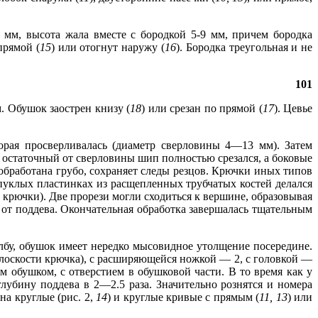
5 мм, высота жала вместе с бородкой 5-9 мм, причем бородка
 прямой (
15
) или отогнут наружу (
16
). Бородка треугольная и не
101
. Обушок заострен книзу (
18
) или срезан по прямой (
17
). Цевье
орая просверливалась (диаметр сверловины 4—13 мм). Затем
 остаточный от сверловины шип полностью срезался, а боковые
 обработана грубо, сохраняет следы резцов. Крючки иных типов
пуклых пластинках из расщепленных трубчатых костей делался
 крючки). Две прорези могли сходиться к вершине, образовывая
 от поддева. Окончательная обработка завершалась тщательным
 лбу, обушок имеет нередко мысовидное утолщение посередине.
плоскости крючка), с расширяющейся ножкой — 2, с головкой —
 обушком, с отверстием в обушковой части. В то время как у
лубину поддева в 2—2.5 раза. Значительно рознятся и номера
на круглые (рис. 2,
14
) и круглые кривые с прямым (
11,
13
) или