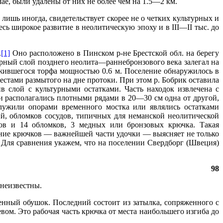
ае, были удалены от них не более чем на 1.5—2 км.
шь иногда, свидетельствует скорее не о четких культурных и
ь широкое развитие в неолитическую эпоху и в III—II тыс. до
.
[1]
Оно расположено в Пинском р-не Брестской обл. на берегу
турный слой позднего неолита—раннебронзового века залегал на
жившегося торфа мощностью 0.6 м. Поселение обнаружилось в
местами размытого на дне протоки. При этом р. Бобрик оставила
ив слой с культурными остатками. Часть находок извлечена с
и располагались плотными рядами в 20—30 см одна от другой,
служили опорами временного мостка или являлись остатками
ий, обломков сосудов, типичных для неманской неолитической
ов и 14 обломков, 3 медных или бронзовых крючка. Такая
ание крючков — важнейшей части удочки — выясняет не только
 Для сравнения укажем, что на поселении Свердборг (Швеция)
98
 неизвестны.
ленный обушок. Последний состоит из затылка, сопряженного с
евом. Это рабочая часть крючка от места наибольшего изгиба до