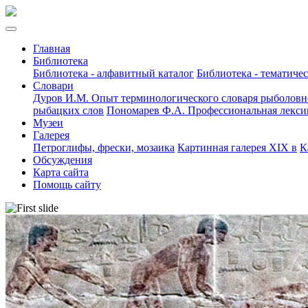
Главная
Библиотека
Библиотека - алфавитный каталог
Библиотека - тематиче
Словари
Дуров И.М. Опыт терминологического словаря рыболов
рыбацких слов
Пономарев Ф.А. Профессиональная лекси
Музеи
Галерея
Петроглифы, фрески, мозаика
Картинная галерея XIX в
К
Обсуждения
Карта сайта
Помощь сайту