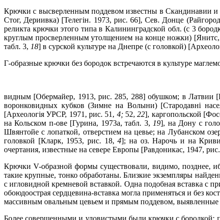
Крючки с высверленным поддевом известны в Скандинавии и Дан
Стог, Дериивка) [Телегiн. 1973, рис. 66], Сев. Донце (Райгор
реликта крючки этого типа в Калининградской обл. (с 3 бородк
круглым просверленным утолщением на конце ножки) [Янитс, 
табл. 3,
18
] в сурской культуре на Днепре (с головкой) [Археолог
Г-образные крючки без бородок встречаются в культуре маглем
видным [Обермайер, 1913, рис. 285, 288] обушком; в Латвии [В
воронковидных кубков (Зимне на Волыни) [Стародавнi населе
[Археологiя УРСР, 1971, рис. 51,
4;
52,
22
], каргопольской [Фос
на Кольском п-ове [Гурина, 1973а, табл. 3,
19
], на Дону с гол
Швянтойе с лопаткой, отверстием на цевье; на Лубанском озере
головкой [Кларк, 1953, рис. 18,
4
]; на оз. Нарочь и на Кри
очертания, известные на севере Европы [Равдоникас, 1947, рис.
Крючки V-образной формы существовали, видимо, позднее, ибо
такие крупные, тонко обработаны. Близкие экземпляры найдены
с игловидной кремневой вставкой. Одна подобная вставка с пр
обоюдоострая сердцевина-вставка могла применяться и без кос
массивным овальным цевьем и прямым поддевом, выявленные на
Более совершенными и уловистыми были крючки с бородкой; по