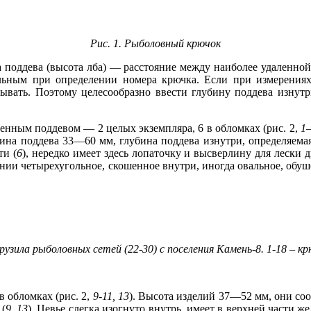
Рис. 1. Рыболовный крючок
а поддева (высота лба) — расстояние между наиболее удаленной 
ельным при определении номера крючка. Если при измерения
ывать. Поэтому целесообразно ввести глубину поддева изнутр
ленным поддевом — 2 целых экземпляра, 6 в обломках (рис. 2,
1
ина поддева 33—60 мм, глубина поддева изнутри, определяема
ти (
6
), нередко имеет здесь лопаточку и высверлину для лески 
нии четырехугольное, скошенное внутри, иногда овальное, обуш
рузила рыболовных сетей (22‑30) с поселения Камень-8. 1‑18 – крю
в обломках (рис. 2,
9-11, 13
). Высота изделий 37—52 мм, они соо
 (
9, 13
). Цевье слегка изогнуто внутрь, имеет в верхней части ж