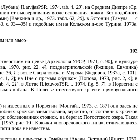
бана) [LatvijasPSR, 1974, tab. 4,
23
], на Среднем Днепре (Ср.
ный шип от высверливания возле основания ножки. Без подобного
ами) [Ванкина и др., 1973, табл. 62,
30
], в Эстонии (Тамула — с
53, с. 93—95] и подобные им на Кольском п-ове [Гурина, 1973а,
ым или мысо-
102
отверстием на цевье [Археологiя УРСР, 1971, с. 90]; в культуре
ва, 1970. рис. 22,
4
], позднетрипольской (Ржищев, Евминка)
ис. 36,
1
]; возле Свердловска и Мурома [Федоров, 1937а, с. 101],
с. 1,
2
]; на Цне с прямым обушком [Попова, 1973, рис. 2,
4
]; в
ab. 4,
21
], в Литве [LietuvosTSR..., 1974, fig. 5,
7
], в Норвегии с
ыков кабана. В Полесье отсутствуют крючки прямоугольного
и известных в Норвегии [Монгайт, 1973, с. 187] они здесь не
добных крючков заимствована, вероятно, от составных крючков
и обследованиях стоянок, на берегах Погостского озера. Такая
 [1953, рис. 10]. Крючки «погореловского типа», отличающиеся
пяти пока не известны.
вестны в приустье р. Эмайыги (Акали, Эстония) [Янитс, 1959,