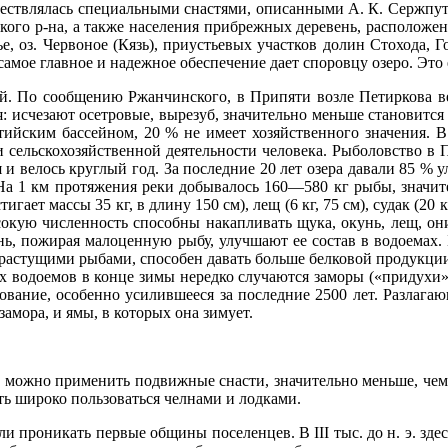
ществлялась специальными снастями, описанными А. К. Сержпуто
ого р-на, а также населения прибрежных деревень, расположенн
е, оз. Червоное (Кязь), приустьевых участков долин Стохода, Г
мое главное и надежное обеспечение дает споровцу озеро. Это е
й. По сообщению Ржанчинского, в Припяти возле Петиркова ве
ия: исчезают осетровые, вырезуб, значительно меньше становитс
ийским бассейном, 20 % не имеет хозяйственного значения. В
 и сельскохозяйственной деятельности человека. Рыболовство в
 велось круглый год. За последние 20 лет озера давали 85 % у
На 1 км протяжения реки добывалось 160—580 кг рыбы, значител
массы 35 кг, в длину 150 см), лещ (6 кг, 75 см), судак (20 кг, 13
 Высокую численность способны накапливать щука, окунь, лещ,
унь, пожирая малоценную рыбу, улучшают ее состав в водоемах
орастущими рыбами, способен давать больше белковой продукции
х водоемов в конце зимы нередко случаются заморы («придухи»
ование, особенно усилившееся за последние 2500 лет. Разлагаю
амора, и ямы, в которых она зимует.
де можно применить подвижные снасти, значительно меньше, че
ть широко пользоваться челнами и лодками.
ли проникать первые общины поселенцев. В III тыс. до н. э. зде