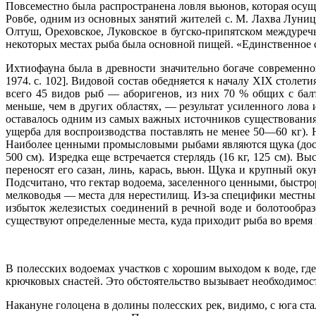
Повсеместно была распространена ловля вьюнов, которая осу
Ровбе, одним из основных занятий жителей с. М. Лахва Луницк
Олтуш, Ореховское, Луковское в бугско-припятском междуречь
некоторых местах рыба была основной пищей. «Единственное са
Ихтиофауна была в древности значительно богаче современно
1974. с. 102]. Видовой состав обедняется к началу XIX столет
всего 45 видов рыб — аборигенов, из них 70 % общих с балт
меньше, чем в других областях, — результат усиленного лова
оставалось одним из самых важных источников существования и
ущерба для воспроизводства поставлять не менее 50—60 кг). 
Наиболее ценными промысловыми рыбами являются щука (достигает 
500 см). Изредка еще встречается стерлядь (16 кг, 125 см).
переносят его сазан, линь, карась, вьюн. Щука и крупный ок
Подсчитано, что гектар водоема, заселенного ценными, быстр
мелководья — места для нерестилищ. Из-за специфики местны
избыток железистых соединений в речной воде и болотообраз
существуют определенные места, куда приходит рыба во время з
В полесских водоемах участков с хорошим выходом к воде, г
крючковых снастей. Это обстоятельство вызывает необходимос
Накануне голоцена в долины полесских рек, видимо, с юга ста