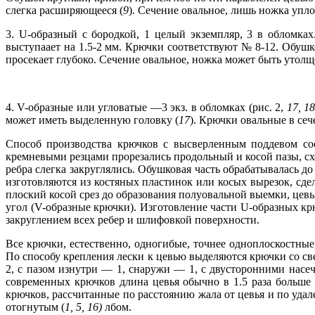
слегка расширяющееся (
9
). Сечение овальное, лишь ножка упл
3. U-образный с бородкой, 1 целый экземпляр, 3 в обломках
выступаает на 1.5-2 мм. Крючки соответствуют № 8-12. Обушко
просекает глубоко. Сечение овальное, ножка может быть утол
4. V-образные или угловатые —3 экз. в обломках (рис. 2,
17, 1
может иметь выделенную головку (
17
). Крючки овальные в се
Способ производства крючков с высверленным поддевом сос
кремневыми резцами прорезались продольный и косой пазы, сх
ребра слегка закруглялись. Обушковая часть обрабатывалась д
изготовляются из костяных пластинок или косых вырезок, сд
плоский косой срез до образования полуовальной выемки, цевь
угол (V-образные крючки). Изготовление части U-образных кр
закруглением всех ребер и шлифовкой поверхности.
Все крючки, естественно, одногибые, точнее одноплоскостные
По способу крепления лески к цевью выделяются крючки со св
2, с пазом изнутри — 1, снаружи — 1, с двусторонними насе
современных крючков длина цевья обычно в 1.5 раза больше 
крючков, рассчитанные по расстоянию жала от цевья и по уда
отогнутым (
1, 5, 16)
лбом.