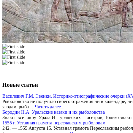
Новые статьи
Василевич Г.М. Эвенки. Историко-этнографические очерки (XVII
Рыболовство не получило своего отражения ни в календаре, ни
ягодам, рыба …
Читать далее...
Бородин Н.А. Уральские казаки и их рыболовства
Знают все икру Урала И уральских осетров, Только знают очень
1555 г. Уставная грамота переславским рыболовам
242. — 1555 Августа 15. Уставная грамота Переславским рыбо