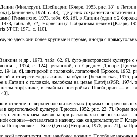
ии (Миллеруп). Швейцарии [Кларк. 1953. рис. 18], в Латвии (Лу
одок) [Даниленко, 1974. с. 48], где у них сохраняется остаточ
ами) [Римантене, 1973, табл. 66,
16
], в Латвии (один с 2 бородк
1973, табл. 58,
34
], Норвегии (с Г-образным цевьем) [Кларк, 19
iя УРСР, 1971, с. 110].
озе, но здесь они более крупные и грубые, иногда с прямоугольн
анкина и др., 1973, табл. 62,
9
], буго-днестровской культуре с 
ння..., 1974, с. 124]. рязанской, на Среднем Днепре [Цветко
с, 1941а, б], шигирской с головкой, лопаточкой [Брюсов, 1952, р
овкой и отверстием для живца на обушке [Белановская, 1975, ри
 в Латвии с головкой, желобком на цевье [LatvijasPSR, 1974, t
винском торфянике, в свайных постройках Швейцарии — из кл
 43].
 в отличие от верхнепалеолитических (прямых остроугольных) 
 в каргопольской культуре [Брюсов, 1952, рис. 23,
7
]. Форма по
итупленным краем выявлена при раскопках и еще несколько — пр
тной основы—вставляться в наживу, как свидетельствует Г. Кларк
 Погореловке — Косе (Десна) [Неприна, 1976, рис. 21], на При
 всей вероятности, они наиболее поздние. Подобные находки из