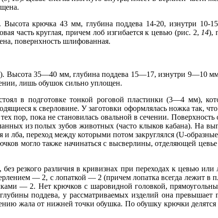
ощена.
. Высота крючка 43 мм, глубина поддева 14-20, изнутри 10-1
вая часть круглая, причем лоб изгибается к цевью (рис. 2,
14
),
щена, повернхность шлифованная.
8
). Высота 35—40 мм, глубина поддева 15—17, изнутри 9—10 мм
чении, лишь обушок сильно уплощен.
тоял в подготовке тонкой роговой пластинки (3—4 мм), кот
одящиеся к сверловине. У заготовки оформлялась ножка так, что
о тех пор, пока не становилась овальной в сечении. Поверхность
еланных из полых зубов животных (часто клыков кабана). На вы
я и лба, переход между которыми потом закруглялся (U-образные
ючков могло также начинаться с высверлины, отделяющей цевье
, без резкого различия в кривизнах при переходах к цевью или
ерлением — 2, с лопаткой — 2 (причем лопатка всегда лежит в 
чками — 2. Нет крючков с шаровидной головкой, прямоугольным
глубины поддева, у рассматриваемых изделий она превышает г
лению жала от нижней точки обушка. По обушку крючки делятся 