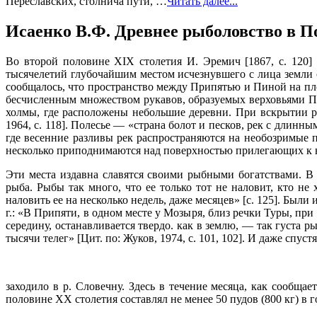
Переславских, столнича пути, …
Читать далее...
Исаенко В.Ф. Древнее рыболовство в П
Во второй половине XIX столетия И. Эремич [1867, с. 120] 
тысячелетий глубочайшим местом исчезнувшего с лица земли ок
сообщалось, что пространство между Припятью и Пиной на пл
бесчисленным множеством рукавов, образуемых верховьями П
холмы, где расположены небольшие деревни. При вскрытии рек
1964, с. 118]. Полесье — «страна болот и песков, рек с дли
где весенние разливы рек распространяются на необозримые п
несколько приподнимаются над поверхностью прилегающих к ни
Эти места издавна славятся своими рыбными богатствами. В «
рыба. Рыбы так много, что ее только тот не наловит, кто не
наловить ее на несколько недель, даже месяцев» [с. 125]. Бы
г.: «В Припяти, в одном месте у Мозыря, близ речки Туры, пр
середину, останавливается твердо. как в землю, — так густа 
тысячи телег» [Цит. по: Жуков, 1974, с. 101, 102]. И даже спус
заходило в р. Словечну. Здесь в течение месяца, как сообщ
половине XX столетия составлял не менее 50 пудов (800 кг) в г