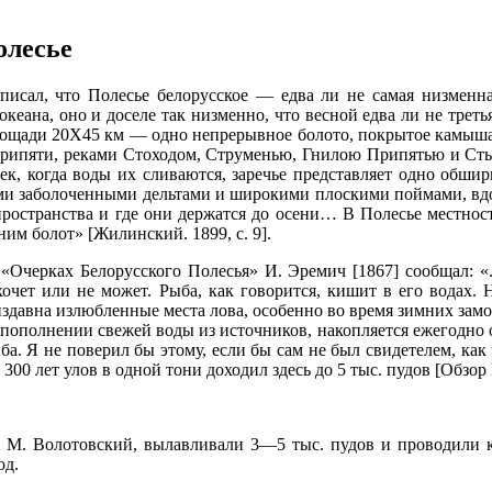
олесье
писал, что Полесье белорусское — едва ли не самая низменна
еана, оно и доселе так низменно, что весной едва ли не третья
ощади 20Х45 км — одно непрерывное болото, покрытое камышам
рипяти, реками Стоходом, Струменью, Гнилою Припятью и Сты
, когда воды их сливаются, заречье представляет одно обширн
нными заболоченными дельтами и широкими плоскими поймами, вдо
ространства и где они держатся до осени… В Полесье местност
м болот» [Жилинский. 1899, с. 9].
Очерках Белорусского Полесья» И. Эремич [1867] сообщал: «..
 хочет или не может. Рыба, как говорится, кишит в его водах.
ли издавна излюбленные места лова, особенно во время зимних з
и пополнении свежей воды из источников, накопляется ежегодно 
рыба. Я не поверил бы этому, если бы сам не был свидетелем, ка
тя 300 лет улов в одной тони доходил здесь до 5 тыс. пудов [Обз
ает М. Волотовский, вылавливали 3—5 тыс. пудов и проводили 
од.