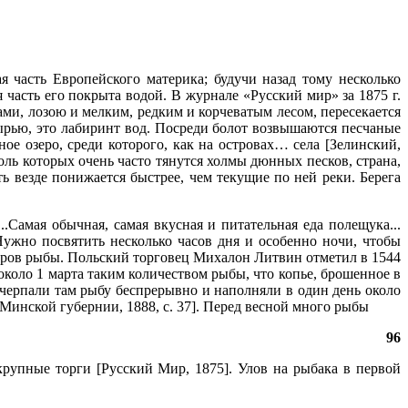
я часть Европейского материка; будучи назад тому несколько
 часть его покрыта водой. В журнале «Русский мир» за 1875 г.
и, лозою и мелким, редким и корчеватым лесом, пересекается
рью, это лабиринт вод. Посреди болот возвышаются песчаные
ое озеро, среди которого, как на островах… села [Зелинский,
ль которых очень часто тянутся холмы дюнных песков, страна,
ь везде понижается быстрее, чем текущие по ней реки. Берега
.Самая обычная, самая вкусная и питательная еда полещука...
 Нужно посвятить несколько часов дня и особенно ночи, чтобы
аморов рыбы. Польский торговец Михалон Литвин отметил в 1544
около 1 марта таким количеством рыбы, что копье, брошенное в
к черпали там рыбу беспрерывно и наполняли в один день около
ор Минской губернии, 1888, с. 37]. Перед весной много рыбы
96
крупные торги [Русский Мир, 1875]. Улов на рыбака в первой