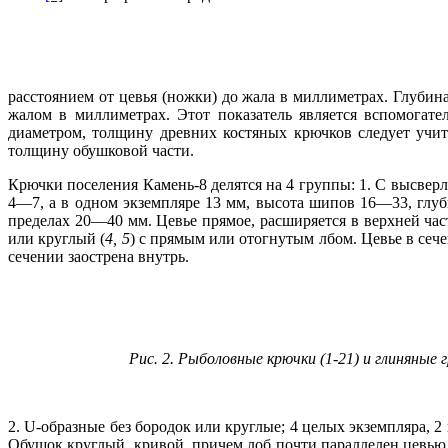
расстоянием от цевья (ножки) до жала в миллиметрах. Глубин
жалом в миллиметрах. Этот показатель является вспомогат
диаметром, толщину древних костяных крючков следует учит
толщину обушковой части.
Крючки поселения Камень-8 делятся на 4 группы: 1. С высвер
4—7, а в одном экземпляре 13 мм, высота шипов 16—33, глуб
пределах 20—40 мм. Цевье прямое, расширяется в верхней час
или круглый (
4, 5
) с прямым или отогнутым лбом. Цевье в сече
сечении заострена внутрь.
Рис. 2. Рыболовные крючки (1‑21) и глиняные г
2. U-образные без бородок или круглые; 4 целых экземпляра, 2 
Обушок круглый, кривой, причем лоб почти параллелен цевью