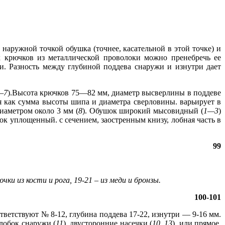
наружной точкой обушка (точнее, касательной в этой точке) и
х крючков из металлической проволоки можно пренебречь ее
и. Разность между глубиной поддева снаружи и изнутри дает
—7
).Высота крючков 75—82 мм, диаметр высверлины в поддеве
я как сумма высоты шипа и диаметра сверловины. варьирует в
диаметром около 3 мм (
8
). Обушок широкий мысовидный (
1—3
)
ок уплощенный. с сечением, заостренным книзу, лобная часть в
99
чки из кости и рога, 19‑21 – из меди и бронзы.
100-101
тветствуют № 8-12, глубина поддева 17-22, изнутри — 9-16 мм.
елобок снаружи (
11
), двусторонние насечки (
10, 13
), или прямое,