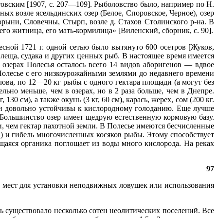
вским [1907, с. 207—109]. Рыболовство было, например по Н.
ых возле ясельдинских озер (Белое, Споровское, Черное), озер
орыни, Словечны, Стырп, возле д. Стахов Столинского р-на. В
го житница, его мать-кормилица» [Виленский, сборник, с. 90].
сной 1721 г. одной сетью было вытянуто 600 осетров [Жуков,
я леща, судака и других ценных рыб. В настоящее время имеется
 озерах Полесья осталось всего 14 видов аборигенов — вдвое
 Полесье с его низкоурожайными землями до недавнего времени
лова, по 12—20 кг рыбы с одного гектара площади (а могут без
ьно меньше, чем в озерах, но в 2 раза больше, чем в Днепре.
0 см), а также окунь (3 кг, 60 см), карась, жерех, сом (200 кг.
 они довольно устойчивы к кислородному голоданию. Еще лучше
. Большинство озер имеет щедрую естественную кормовую базу.
, чем гектар пахотной земли. В Полесье имеются бесчисленные
) и гибель многочисленных косяков рыбы. Этому способствует
щаяся органика поглощает из воды много кислорода. На реках
97
м мест для установки неподвижных ловушек или использования
сь существовало несколько сотен неолитических поселений. Все