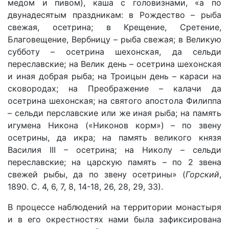
медом и пивом), каша с головизнами, «а по
двунадесятым праздникам: в Рождество – рыба
свежая, осетрина; в Крещение, Сретение,
Благовещение, Вербницу – рыба свежая; в Великую
субботу – осетрина шехонская, да сельди
переславские; на Велик день – осетрина шехонская
и иная добрая рыба; на Троицын день – караси на
сковородах; на Преображение – калачи да
осетрина шехонская; на святого апостола Филиппа
– сельди перславские или же иная рыба; на память
игумена Никона («Никонов корм») – по звену
осетрины, да икра; на память великого князя
Василия III – осетрина; на Николу – сельди
переславские; на царскую память – по 2 звена
свежей рыбы, да по звену осетрины» (
Горский
,
1890. С. 4, 6, 7, 8, 14-18, 26, 28, 29, 33).
В процессе наблюдений на территории монастыря
и в его окрестностях нами была зафиксирована