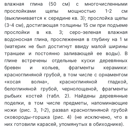
влажная глина (50 см) с многочисленными
прослойками щепы мощностью 1-2 см
(выклинивается к середине кв. 3); прослойка щепы
(3-4 см), достигающая толщины 15 см при подъеме
прослойки в кв. 3; серо-зеленая влажная
водоносная глина, прослеженная в глубину на 1 м
(материк не был достигнут ввиду малой ширины
траншеи и постоянно заливающей ее воды). В
глине встречены отдельные куски деревянных
бревен и кольев, фрагменты керамики:
красноглиняной грубой, в том числе с орнаментом
«косая волна», красноглиняной гладкой,
белоглиняной грубой, чернолощеной, фрагменты
рыбьих костей (табл. 2). Найдены деревянные
поделки, в том числе предметы, напоминающие
ножи (рис. 3,
1-2
), развал красноглиняной грубой
сковороды-горшка (рис. 4) (не исключено, что в
них готовили карасей, упомянутых в обиходнике).