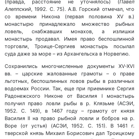
(правда, расстояние не уточнялось) (
Павел
Алеппский
, 1992. С. 75). А.В. Горский отмечал, что
со времени Никона (первая половина XV в.)
монастырю принадлежало множество рыбных
ловель, снабжавших монахов, а излишки
монастырь продавал. Имея право беспошлинной
торговли, Троице-Сергиев монастырь посылал
суда даже за море – из Архангельска в Норвегию.
Сохранились многочисленные документы XV-XVI
вв. – царские жалованные грамоты – о праве
льготных, беспошлинных ловов рыбы в различных
водоемах России. Так, еще при приемнике Сергия
Радонежского Никоне от Василия I монастырь
получил право ловли рыбы в р. Клязьме (АСЭИ,
1952. С. 149), в 1467 году – грамоту от князя
Василия II на право рыбной ловли и бобров на р.
Воре (от устья) (АСЭИ, 1952. С. 151). В 1461 г.
тверской князь Михаил Борисович дал Троицкому