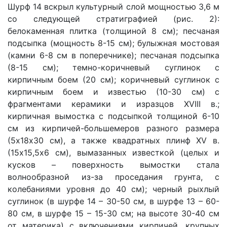
Шурф 14 вскрыл культурный слой мощностью 3,6 м
со следующей стратиграфией (рис. 2):
белокаменная плитка (толщиной 8 см); песчаная
подсыпка (мощность 8-15 см); булыжная мостовая
(камни 6-8 см в поперечнике); песчаная подсыпка
(8-15 см); темно-коричневый суглинок с
кирпичным боем (20 см); коричневый суглинок с
кирпичным боем и известью (10-30 см) с
фрагментами керамики и изразцов XVIII в.;
кирпичная вымостка с подсыпкой толщиной 6-10
см из кирпичей-большемеров разного размера
(5х18х30 см), а также квадратных плинф XV в.
(15х15,5х6 см), вымазанных известкой (целых и
кусков – поверхность вымостки стала
волнообразной из-за проседания грунта, с
колебаниями уровня до 40 см); черный рыхлый
суглинок (в шурфе 14 – 30-50 см, в шурфе 13 – 60-
80 см, в шурфе 15 – 15-30 см; на высоте 30-40 см
от материка) с включениями кирпичей, крупных