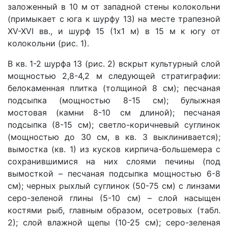
заложенный в 10 м от западной стены колокольни
(примыкает с юга к шурфу 13) на месте трапезной
XV-XVI вв., и шурф 15 (1х1 м) в 15 м к югу от
колокольни (рис. 1).
В кв. 1-2 шурфа 13 (рис. 2) вскрыт культурный слой
мощностью 2,8-4,2 м следующей стратиграфии:
белокаменная плитка (толщиной 8 см); песчаная
подсыпка (мощностью 8-15 см); булыжная
мостовая (камни 8-10 см длиной); песчаная
подсыпка (8-15 см); светло-коричневый суглинок
(мощностью до 30 см, в кв. 3 выклинивается);
вымостка (кв. 1) из кусков кирпича-большемера с
сохранившимися на них слоями печины (под
вымосткой – песчаная подсыпка мощностью 6-8
см); черных рыхлый суглинок (50-75 см) с линзами
серо-зеленой глины (5-10 см) – слой насыщен
костями рыб, главным образом, осетровых (табл.
2); слой влажной щепы (10-25 см); серо-зеленая