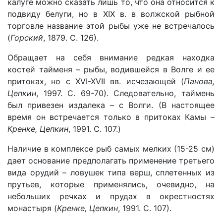
калуге можно сказать лишь то, что она относится к
подвиду белуги, но в XIX в. в волжской рыбной
торговле название этой рыбы уже не встречалось
(
Горский
, 1879. С. 126).
Обращает на себя внимание редкая находка
костей тайменя – рыбы, водившейся в Волге и ее
притоках, но с XVI-XVII вв. исчезающей (
Панова,
Цепкин
, 1997. С. 69-70). Следовательно, таймень
был привезен издалека – с Волги. (В настоящее
время он встречается только в притоках Камы –
Кренке, Цепкин
, 1991. С. 107.)
Наличие в комплексе рыб самых мелких (15-25 см)
дает основание предполагать применение третьего
вида орудий – ловушек типа верш, сплетенных из
прутьев, которые применялись, очевидно, на
небольших речках и прудах в окрестностях
монастыря (
Кренке, Цепкин
, 1991. С. 107).