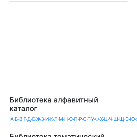
Библиотека алфавитный
каталог
·
А
·
Б
·
В
·
Г
·
Д
·
Е
·
Ж
·
З
·
И
·
К
·
Л
·
М
·
Н
·
О
·
П
·
Р
·
С
·
Т
·
У
·
Ф
·
Х
·
Ц
·
Ч
·
Ш
·
Щ
·
Э
·
Ю
·
Библиотека тематический