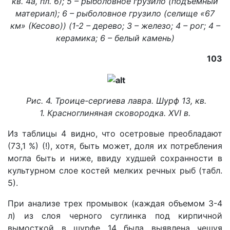
кв. 4а, пл. 6); 5 – рыболовное грузило (подъемный
материал); 6 – рыболовное грузило (селище «67
км» (Кесово)) (1-2 – дерево; 3 – железо; 4 – рог; 4 –
керамика; 6 – белый камень)
103
Рис. 4. Троице-сергиева лавра. Шурф 13, кв.
1. Красноглиняная сковородка. XVI в.
Из таблицы 4 видно, что осетровые преобладают
(73,1 %) (!), хотя, быть может, доля их потребления
могла быть и ниже, ввиду худшей сохранности в
культурном слое костей мелких речных рыб (табл.
5).
При анализе трех промывок (каждая объемом 3-4
л) из слоя черного суглинка под кирпичной
вымосткой в шурфе 14 была выявлена чешуя