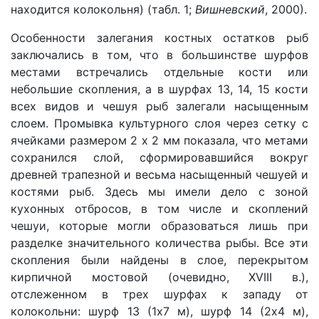
находится колокольня) (табл. 1;
Вишневский
, 2000).
Особенности залегания костных остатков рыб
заключались в том, что в большинстве шурфов
местами встречались отдельные кости или
небольшие скопления, а в шурфах 13, 14, 15 кости
всех видов и чешуя рыб залегали насыщенным
слоем. Промывка культурного слоя через сетку с
ячейками размером 2 х 2 мм показала, что метами
сохранился слой, сформировавшийся вокруг
древней трапезной и весьма насыщенный чешуей и
костями рыб. Здесь мы имели дело с зоной
кухонных отбросов, в том числе и скоплений
чешуи, которые могли образоваться лишь при
разделке значительного количества рыбы. Все эти
скопления были найдены в слое, перекрытом
кирпичной мостовой (очевидно, XVIII в.),
отслеженном в трех шурфах к западу от
колокольни: шурф 13 (1х7 м), шурф 14 (2х4 м),