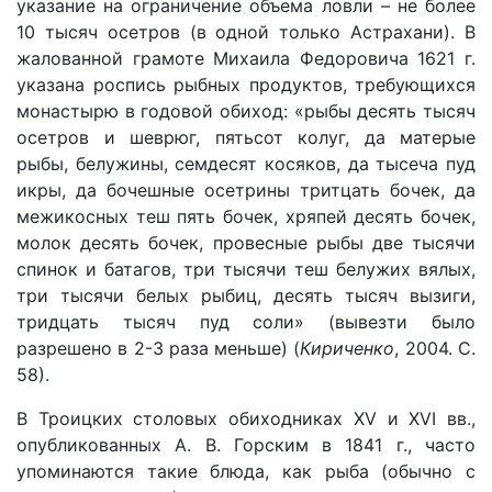
указание на ограничение объема ловли – не более
10 тысяч осетров (в одной только Астрахани). В
жалованной грамоте Михаила Федоровича 1621 г.
указана роспись рыбных продуктов, требующихся
монастырю в годовой обиход: «рыбы десять тысяч
осетров и шеврюг, пятьсот колуг, да матерые
рыбы, белужины, семдесят косяков, да тысеча пуд
икры, да бочешные осетрины тритцать бочек, да
межикосных теш пять бочек, хряпей десять бочек,
молок десять бочек, провесные рыбы две тысячи
спинок и батагов, три тысячи теш белужих вялых,
три тысячи белых рыбиц, десять тысяч вызиги,
тридцать тысяч пуд соли» (вывезти было
разрешено в 2-3 раза меньше) (
Кириченко
, 2004. С.
58).
В Троицких столовых обиходниках XV и XVI вв.,
опубликованных А. В. Горским в 1841 г., часто
упоминаются такие блюда, как рыба (обычно с