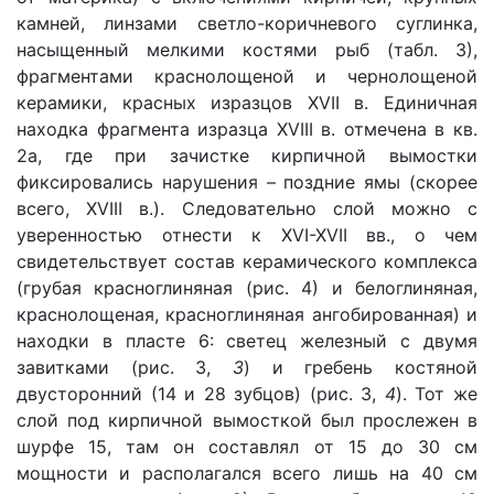
камней, линзами светло-коричневого суглинка,
насыщенный мелкими костями рыб (табл. 3),
фрагментами краснолощеной и чернолощеной
керамики, красных изразцов XVII в. Единичная
находка фрагмента изразца XVIII в. отмечена в кв.
2а, где при зачистке кирпичной вымостки
фиксировались нарушения – поздние ямы (скорее
всего, XVIII в.). Следовательно слой можно с
уверенностью отнести к XVI-XVII вв., о чем
свидетельствует состав керамического комплекса
(грубая красноглиняная (рис. 4) и белоглиняная,
краснолощеная, красноглиняная ангобированная) и
находки в пласте 6: светец железный с двумя
завитками (рис. 3,
3
) и гребень костяной
двусторонний (14 и 28 зубцов) (рис. 3,
4
). Тот же
слой под кирпичной вымосткой был прослежен в
шурфе 15, там он составлял от 15 до 30 см
мощности и располагался всего лишь на 40 см