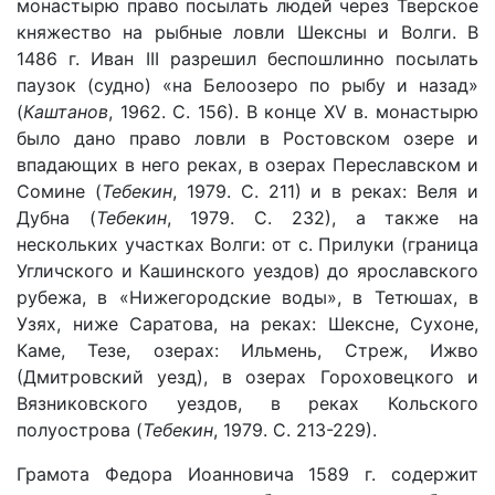
монастырю право посылать людей через Тверское
княжество на рыбные ловли Шексны и Волги. В
1486 г. Иван III разрешил беспошлинно посылать
паузок (судно) «на Белоозеро по рыбу и назад»
(
Каштанов
, 1962. С. 156). В конце XV в. монастырю
было дано право ловли в Ростовском озере и
впадающих в него реках, в озерах Переславском и
Сомине (
Тебекин
, 1979. С. 211) и в реках: Веля и
Дубна (
Тебекин
, 1979. С. 232), а также на
нескольких участках Волги: от с. Прилуки (граница
Угличского и Кашинского уездов) до ярославского
рубежа, в «Нижегородские воды», в Тетюшах, в
Узях, ниже Саратова, на реках: Шексне, Сухоне,
Каме, Тезе, озерах: Ильмень, Стреж, Ижво
(Дмитровский уезд), в озерах Гороховецкого и
Вязниковского уездов, в реках Кольского
полуострова (
Тебекин
, 1979. С. 213-229).
Грамота Федора Иоанновича 1589 г. содержит