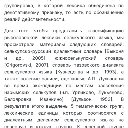
группировка, в которой лексика объединена по
денотативному признаку, то есть по обозначению
реалий действительности.
Для того чтобы представить классификацию
рыболовецкой лексики селькупского языка, мы
просмотрели материалы следующих словарей:
селькупско-русский диалектный словарь [Быконя
и др., 2005], южноселькупский словарь
[Grigorovski, 2007], словарь тазовского диалекта
селькупского языка [Кузнецо-ва и др., 1993], а
также полевые записи, сделанные А.П. Дульзоном
во время экс-педиций по местам расселения
нарымских селькупов (н.п. Урликово, Лукьяново,
Белояровка, Иванкино) [Дульзон, 1953]. В
результате этого выделены 5 тематических групп,
лексические единицы которых соотносятся с
диалектным делением селькупского языка на
северную и южную группы. К северной группе