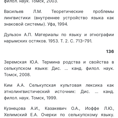
филол. наук. Томск, 2003.
Васильев Л.М. Теоретические проблемы
лингвистики (внутреннее устройство языка как
знаковой системы). Уфа, 1994.
Дульзон А.П. Материалы по языку и этнографии
нарымских остяков. 1953. Т. 2. С. 713–791.
136
Зеремская Ю.А. Термина родства и свойства в
селькупском языке: Дис. … канд. филол. наук.
Томск, 2008.
Ким А.А. Селькупская культовая лексика как
этнолингвистический источник: Дис. … канд.
филол. наук. Томск, 1999.
Кузнецова А.И., Казакевич О.А., Иоффе Л.Ю.,
Хелимский Е.А. Очерки по селькупскому языку.