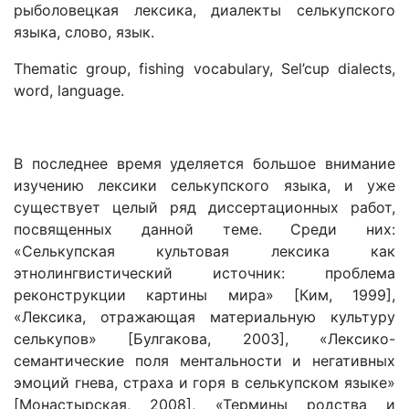
рыболовецкая лексика, диалекты селькупского
языка, слово, язык.
Thematic group, fishing vocabulary, Sel’cup dialects,
word, language.
В последнее время уделяется большое внимание
изучению лексики селькупского языка, и уже
существует целый ряд диссертационных работ,
посвященных данной теме. Среди них:
«Селькупская культовая лексика как
этнолингвистический источник: проблема
реконструкции картины мира» [Ким, 1999],
«Лексика, отражающая материальную культуру
селькупов» [Булгакова, 2003], «Лексико-
семантические поля ментальности и негативных
эмоций гнева, страха и горя в селькупском языке»
[Монастырская, 2008], «Термины родства и