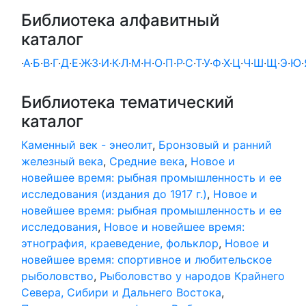
Библиотека алфавитный
каталог
·
А
·
Б
·
В
·
Г
·
Д
·
Е
·
Ж
·
З
·
И
·
К
·
Л
·
М
·
Н
·
О
·
П
·
Р
·
С
·
Т
·
У
·
Ф
·
Х
·
Ц
·
Ч
·
Ш
·
Щ
·
Э
·
Ю
·
Библиотека тематический
каталог
Каменный век - энеолит
,
Бронзовый и ранний
железный века
,
Средние века
,
Новое и
новейшее время: рыбная промышленность и ее
исследования (издания до 1917 г.)
,
Новое и
новейшее время: рыбная промышленность и ее
исследования
,
Новое и новейшее время:
этнография, краеведение, фольклор
,
Новое и
новейшее время: спортивное и любительское
рыболовство
,
Рыболовство у народов Крайнего
Севера, Сибири и Дальнего Востока
,