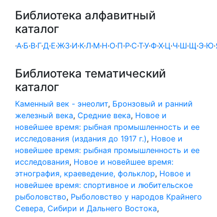
Библиотека алфавитный
каталог
·
А
·
Б
·
В
·
Г
·
Д
·
Е
·
Ж
·
З
·
И
·
К
·
Л
·
М
·
Н
·
О
·
П
·
Р
·
С
·
Т
·
У
·
Ф
·
Х
·
Ц
·
Ч
·
Ш
·
Щ
·
Э
·
Ю
·
Библиотека тематический
каталог
Каменный век - энеолит
,
Бронзовый и ранний
железный века
,
Средние века
,
Новое и
новейшее время: рыбная промышленность и ее
исследования (издания до 1917 г.)
,
Новое и
новейшее время: рыбная промышленность и ее
исследования
,
Новое и новейшее время:
этнография, краеведение, фольклор
,
Новое и
новейшее время: спортивное и любительское
рыболовство
,
Рыболовство у народов Крайнего
Севера, Сибири и Дальнего Востока
,