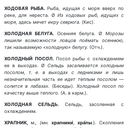
ХОДОВА́Я РЫБА.
Рыба, идущая с моря вверх по
реке, для нереста. Ø
Из ходовых рыб, идущих с
моря, здесь мечет икру севрюга.
(Кис).
ХОЛО́ДНАЯ БЕЛУГА.
Осенняя белуга. Ø
Морозы
лишили возможности ловцов поймать осеннюю,
так называемую «холодную» белугу.
(Отч.).
ХОЛО́ДНЫЙ ПОСО́Л.
Посол рыбы с охлаждением
ее в выходах. Ø
Сельдь засаливается холодным
посолом, т. е. в выходах с ледниками и лишь
незначительная часть ее идет теплым посолом —
солится в лабазах.
(Беседы).
Холодный посол по
качеству выше теплого.
(А. в карм.).
ХОЛО́ДНАЯ СЕЛЬДЬ.
Сельдь, засоленная с
охлаждением.
ХРАПНИК,
м., (мн.
храпники́
,
хра́пы
.). Скопления