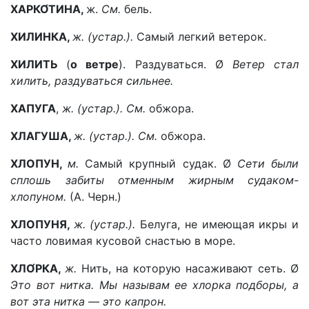
ХАРКО́ТИНА,
ж.
См.
бель.
ХИЛИНКА,
ж. (устар.).
Самый легкий ветерок.
ХИЛИТЬ
(
о ветре
). Раздуваться. Ø
Ветер стал
хилить, раздуваться сильнее.
ХАПУГА
,
ж. (устар.). См.
обжора.
ХЛАГУША,
ж. (устар.). См.
обжора.
ХЛОПУН,
м.
Самый крупный судак. Ø
Сети были
сплошь забиты отменным жирным судаком-
хлопуном.
(А. Черн.)
ХЛОПУНЯ,
ж. (устар.).
Белуга, не имеющая икры и
часто ловимая кусовой снастью в море.
ХЛО́РКА,
ж.
Нить, на которую насаживают сеть. Ø
Это вот нитка. Мы называм ее хлорка подборы, а
вот эта нитка —
это капрон.