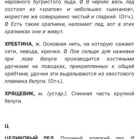
неровного бугристого льда. Ø
В чернях весь лед
состоял из «храпов» и небольших «шиханов»,
мористее же совершенно чистый и гладкий.
(Отч.).
Ø
Есть такие храпники, наломает лед, вот в этих
храпниках они и живут.
ХРЕБТИНА,
ж.
Основная нить, на которую сажают
сети, невода, крючки. Ø
Лов сельди для наживки
при лове белуги производится костяными
удочками на поводках, прикрепленных к общей
хребтине, удочки эти выделываются из хвостового
плавника белуги.
(Отч.).
ХРЯЩЕВИК,
м. (устар.).
Спинная часть крупной
белуги.
Ц
ЦЕЛИКО́ВЫЙ
ЛЕД.
Прочный, крепкий лед. Ø