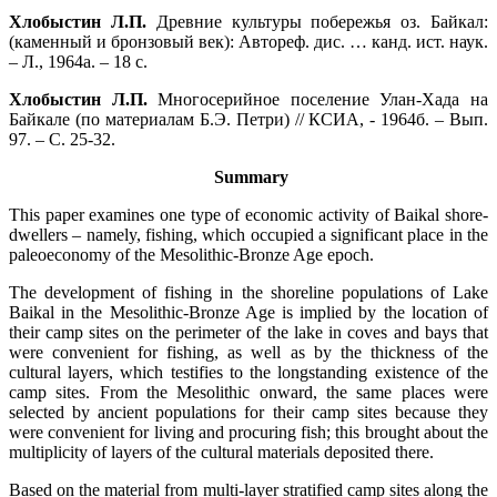
Хлобыстин Л.П.
Древние культуры побережья оз. Байкал:
(каменный и бронзовый век): Автореф. дис. … канд. ист. наук.
– Л., 1964а. – 18 с.
Хлобыстин Л.П.
Многосерийное поселение Улан-Хада на
Байкале (по материалам Б.Э. Петри) // КСИА, ‑ 1964б. – Вып.
97. – С. 25‑32.
Summary
This paper examines one type of economic activity of Baikal shore-
dwellers – namely, fishing, which occupied a significant place in the
paleoeconomy of the Mesolithic-Bronze Age epoch.
The development of fishing in the shoreline populations of Lake
Baikal in the Mesolithic-Bronze Age is implied by the location of
their camp sites on the perimeter of the lake in coves and bays that
were convenient for fishing, as well as by the thickness of the
cultural layers, which testifies to the longstanding existence of the
camp sites. From the Mesolithic onward, the same places were
selected by ancient populations for their camp sites because they
were convenient for living and procuring fish; this brought about the
multiplicity of layers of the cultural materials deposited there.
Based on the material from multi-layer stratified camp sites along the