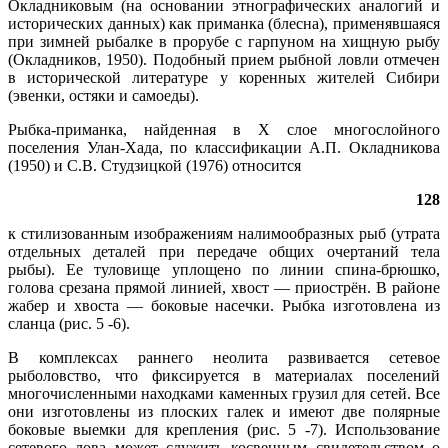
Окладниковым (на основании этнографических аналогий и
исторических данных) как приманка (блесна), применявшаяся
при зимней рыбалке в прорубе с гарпуном на хищную рыбу
(Окладников, 1950). Подобный прием рыбной ловли отмечен
в исторической литературе у коренных жителей Сибири
(эвенки, остяки и самоеды).
Рыбка-приманка, найденная в X слое многослойного
поселения Улан-Хада, по классификации А.П. Окладникова
(1950) и С.В. Студзицкой (1976) относится
128
к стилизованным изображениям налимообразных рыб (утрата
отдельных деталей при передаче общих очертаний тела
рыбы). Ее туловище уплощено по линии спина-брюшко,
голова срезана прямой линией, хвост — приострён. В районе
жабер и хвоста — боковые насечки. Рыбка изготовлена из
сланца (рис. 5 -6).
В комплексах раннего неолита развивается сетевое
рыболовство, что фиксируется в материалах поселений
многочисленными находками каменных грузил для сетей. Все
они изготовлены из плоских галек и имеют две полярные
боковые выемки для крепления (рис. 5 -7). Использование
сетевого лова может служить косвенным свидетельством о