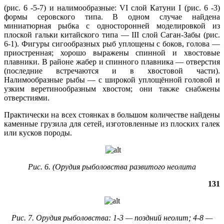
(рис. 6 ‑5-7) и налимообразные: VI слой Катуни I (рис. 6 -3)
формы серовского типа. В одном случае найдена
миниатюрная рыбка с односторонней моделировкой из
плоской гальки китайского типа — III слой Саган-Забы (рис.
6-1). Фигуры сигообразных рыб уплощены с боков, голова —
приостренная; хорошо выражены спинной и хвостовые
плавники. В районе жабер и спинного плавника — отверстия
(последние встречаются и в хвостовой части).
Налимообразные рыбы — с широкой уплощённой головой и
узким веретинообразным хвостом; они также снабжены
отверстиями.
Практически на всех стоянках в большом количестве найдены
каменные грузила для сетей, изготовленные из плоских галек
или кусков породы.
Рис. 6. (Орудия рыболовства развитого неолита
131
Рис. 7. Орудия рыболовства: 1-3 — поздний неолит; 4-8 —