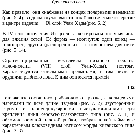
бронзового века
Как правило, они снабжены на концах полярными выемками
(рис. 6. 4); в одном случае вместо них биконическое отверстие
в центре изделия — IX слой Улан-Хады(рис. 6. 2).
В IV слое поселения Итырхей зафиксирована костяная игла
для вязания сетей. Её форма — изогнутая; один конец —
приострен, другой (расширенный) — с отверстием для нити
(рис. 5. 14).
Стратифицированные комплексы позднего неолита
малочислены (VIII слой Улан-Хады), поэтому
характеризуются отдельными предметами, в том числе и
орудиями рыбного лова. К ним остносятся прямой
132
стерженек составного рыболовного крючка, с кольцевыми
нарезками по всей длине изделия (рис. 7. 2); двусторонний
гарпун с перпендикулярными выступами-шипами для
крепления линя серовско-глазковского типа (рис. 7. 1) и
обломок костяной плоской рыбки, изображающей тайменя с
характерным клювовидным изгибом морды китайского типа
(рис. 7. 3).