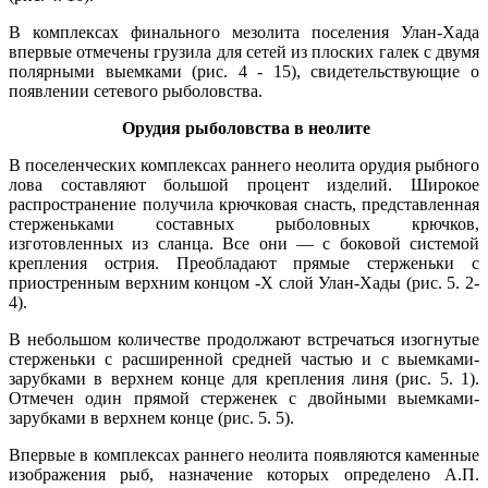
В комплексах финального мезолита поселения Улан-Хада
впервые отмечены грузила для сетей из плоских галек с двумя
полярными выемками (рис. 4 - 15), свидетельствующие о
появлении сетевого рыболовства.
Орудия рыболовства в неолите
В поселенческих комплексах раннего неолита орудия рыбного
лова составляют большой процент изделий. Широкое
распространение получила крючковая снасть, представленная
стерженьками составных рыболовных крючков,
изготовленных из сланца. Все они — с боковой системой
крепления острия. Преобладают прямые стерженьки с
приостренным верхним концом -X слой Улан-Хады (рис. 5. 2-
4).
В небольшом количестве продолжают встречаться изогнутые
стерженьки с расширенной средней частью и с выемками-
зарубками в верхнем конце для крепления линя (рис. 5. 1).
Отмечен один прямой стерженек с двойными выемками-
зарубками в верхнем конце (рис. 5. 5).
Впервые в комплексах раннего неолита появляются каменные
изображения рыб, назначение которых определено А.П.