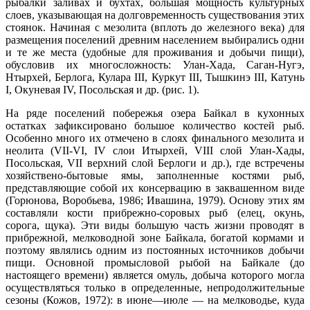
рыбалки заливах и бухтах, большая мощность культурных
слоев, указывающая на долговременность существования этих
стоянок. Начиная с мезолита (вплоть до железного века) для
размещения поселений древним населением выбирались одни
и те же места (удобные для проживания и добычи пищи),
обусловив их многосложность: Улан-Хада, Саган-Нугэ,
Нтырхей, Берлога, Кулара III, Куркут III, Тышкинэ III, Катунь
I, Окуневая IV, Посольская и др. (рис. 1).
На ряде поселений побережья озера Байкал в кухонных
остатках зафиксировано большое количество костей рыб.
Особенно много их отмечено в слоях финального мезолита и
неолита (VII-VI, IV слои Итырхей, VIII слой Улан-Хады,
Посольская, VII верхний слой Берлоги и др.), где встречены
хозяйствено-бытовые ямы, заполненные костями рыб,
представляющие собой их консервацию в заквашенном виде
(Горюнова, Воробьева, 1986; Ивашина, 1979). Основу этих ям
составляли кости прибрежно-соровых рыб (елец, окунь,
сорога, щука). Эти виды большую часть жизни проводят в
прибрежной, мелководной зоне Байкала, богатой кормами и
поэтому являлись одним из постоянных источников добычи
пищи. Основной промысловой рыбой на Байкале (до
настоящего времени) является омуль, добыча которого могла
осуществляться только в определенные, непродолжительные
сезоны (Кожов, 1972): в июне—июле — на мелководье, куда