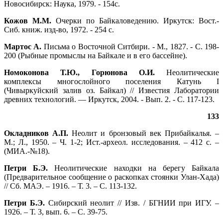
Новосибирск: Наука, 1979. ‑ 154с.
Кожов М.М.
Очерки по Байкаловедению. Иркутск: Вост.-
Сиб. книж. изд-во, 1972. ‑ 254 с.
Мартос А.
Письма о Восточной Ситбири. ‑ М., 1827. ‑ С. 198-
200 (Рыбные промыслы на Байкале и в его бассейне).
Номоконова Т.Ю., Горюнова О.И.
Неолитические
комплексы многослойного поселения Катунь I
(Чивыркуйский залив оз. Байкал) // Известия Лаборатории
древних технологий. — Иркутск, 2004. ‑ Вып. 2. ‑ С. 117-123.
133
Окладников А.П.
Неолит и бронзовый век Прибайкалья. –
М.; Л., 1950. – Ч. 1‑2; Ист.-археол. исследования. – 412 с. –
(МИА.‑№18).
Петри Б.Э.
Неолитические находки на берегу Байкала
(Предварительное сообщение о раскопках стоянки Улан-Хада)
// Сб. МАЭ. – 1916. – Т. 3. – С. 113‑132.
Петри Б.Э.
Сибирский неолит // Изв. / БГНИИ при ИГУ. –
1926. – Т. 3, вып. 6. – С. 39‑75.