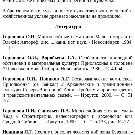
меняться даже в пределах одного региона и культуры.
В бронзовом веке, судя по всему, существенных изменений в
хозяйственном укладе древнего населения не произошло.
Литература
Горюнова О.И.
Многослойные памятники Малого моря и о.
Ольхой: Автореф. дис. ... канд. ист. наук. ‑ Новосибирск, 1984.
— 17 с.
Горюнова О.И., Воробьева Г.А.
Особенности природной
обстановки и материальная культура Приольхонья в голоцене
// Палеоэкономика Сибири. Новосибирск, 1986. ‑ С. 40-54.
Горюнова О.И., Новиков А.Г.
Бескерамические комплексы
Приольхонья (оз. Байкал) // Архаические и традиционные
культуры Северо-Восточной Азии. Проблемы происхождения
и трансконтинентальных связей. — Иркутск, 2000. — С. 51
-57.
Горюнова О.И., Савельев Н.А.
Многослойная стоянка Улан-
Хада // Стратиграфия, палеогеография и археология юга
Средней Сибири. — Иркутск, 1990. — С. 125-133, рис. 65-77.
Ивашина Л.Г.
Неолит и энеолит лесостепной зоны Бурятии. ‑