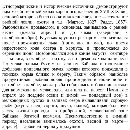
Этнографические и исторические источники демонстрируют
нам хозяйственный уклад коренного населения XVII-ХIX вв.,
основой которого было его комплексное ведение — сочетание
рыбной ловли, охоты и т.д. (Мартос, 1827; Радде, 1857).
Рыболовным промыслом, в основном, занимались с ранней
весны (начало апреля) и до зимы (завершали к
октябрю‑ноябрю). В устьях крупных рек промысел начинался
после прохождения льда (примерно в мае), во время
нерестового хода осетра и хариуса, и продолжался до
середины июня. Возобновлялся лов в конце августа ‑ сентябре
— на сига, в октябре — на омуля, во время их хода на нерест.
По мелководным бухтам и заливам Байкала в июне‑июле
добывали привального омуля, косяки которого подходили в
поисках корма близко к берегу. Таким образом, наиболее
продуктивная рыбная ловля происходила в июне‑июле и
сентябре—октябре, когда рыба собиралась в большие косяки
для кормежки на мелководье или шла на нерест. Начиная с
апреля (до поздней осени и зимой — подледный лов) в
мелководных бухтах и заливах озера вылавливали соровую
рыбу (окунь, елец, сорога, щука, налим), которая большую
часть жизни проводит в прибрежной, мелководной зоне
Байкала, богатой кормами. Преимущественно в зимний
период население занималось охотой, весной (в марте—
апреле) — добычей нерпы у продушин.