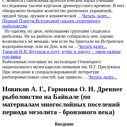
С момента становления археологической науки учеными
исследованы тысячи курганов древнерусского времени. В них
обнаружено большое количество различных украшений,
орудий труда, оружия и керамической …
Читать далее...
Первый Пленум Всесоюзной секции спортивного
рыболовства
По одному, по двое, небольшими группами сходились
рыболовы. Не на рыбную ловлю собирались они, однако
волновались не меньше, чем если бы приехали на Истринское
водохранилище, или на Дон, или на …
Читать далее...
Тарасов И.И. Кухтыль и плут, кубас и ловдус – такие разные
поплавки
Рыболовные поплавки на экспозиции Олонецкого
национального музея карелов-ливвиков им. Н.Г. Прилукина
При описании в специализированной литературе
рыбопромысловых снастей, как правило, …
Читать далее...
Новиков А. Г., Горюнова О. И. Древнее
рыболовство на Байкале (по
материалам многослойных поселений
периода мезолита - бронзового века)
Введение