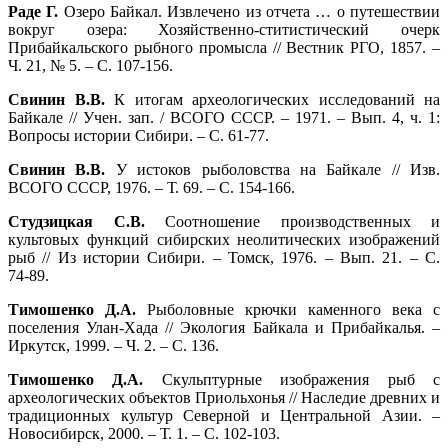
Раде Г.
Озеро Байкал. Извлечено из отчета … о путешествии
вокруг озера: Хозяйственно-ститистический очерк
Прибайкальского рыбного промысла // Вестник РГО, 1857. –
Ч. 21, № 5. – С. 107‑156.
Свинин В.В.
К итогам археологических исследований на
Байкале // Учен. зап. / ВСОГО СССР. – 1971. – Вып. 4, ч. 1:
Вопросы истории Сибири. – С. 61‑77.
Свинин В.В.
У истоков рыболовства на Байкале // Изв.
ВСОГО СССР, 1976. – Т. 69. – С. 154‑166.
Студзицкая С.В.
Соотношение производственных и
культовых функций сибирских неолитических изображений
рыб // Из истории Сибири. – Томск, 1976. – Вып. 21. – С.
74‑89.
Тимошенко Д.А.
Рыболовные крючки каменного века с
поселения Улан-Хада // Экология Байкала и Прибайкалья. –
Иркутск, 1999. – Ч. 2. – С. 136.
Тимошенко Д.А.
Скульптурные изображения рыб с
археологических объектов Приольхонья // Наследие древних и
традиционных культур Северной и Центральной Азии. –
Новосибирск, 2000. – Т. 1. – С. 102‑103.