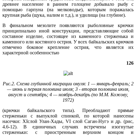
древнее население в раннем голоцене добывало рыбу с
помощью гарпуна (на мелководье), которым поражалась
крупная рыба (щука, налим и т.д.), и удилища (на глубине).
В финальном мезолите появляются рыболовные крючки
принципиально иной конструкции, представляющие собой
составное изделие, состоящее из каменного стерженька и
каменного или костяного острия. У всех байкальских крючков
отмечено боковое крепление острия, что является их
характерной особенностью
126
Рис.2. Схема глубинной миграции омуля: 1 — январь-февраль; 2
— июнь и первая половина июля;
3 ‑ вторая половина июля,
август и сентябрь; 4 — ноябрь-декабрь (по М.М. Кожову,
1972)
(крючки байкальского типа). Преобладают прямые
стерженьки с выпуклой спинкой, по которой нанесены
насечки: XIслой Улан-Хады, VI слой Саган-Нугэ и др. (рис,
4.6-12). В единичных случаях встречены изогнутые
стерженьки: с приостренным верхним концом и