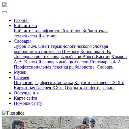
Главная
Библиотека
Библиотека - алфавитный каталог
Библиотека -
тематический каталог
Словари
Дуров И.М. Опыт терминологического словаря
рыболовного промысла Поморья
Копылова Э. В.
Ловецкое слово: Словарь рыбаков Волго-Каспия
Клыков
А.А. Краткий словарь рыбацких слов
Пономарев Ф.А.
Профессиональная лексика рыболовства. Словарь
Музеи
Галерея
Петроглифы, фрески, мозаика
Картинная галерея XIX в
Картинная галерея XX в.
Открытки и фотографии
Обсуждения
Карта сайта
Помощь сайту