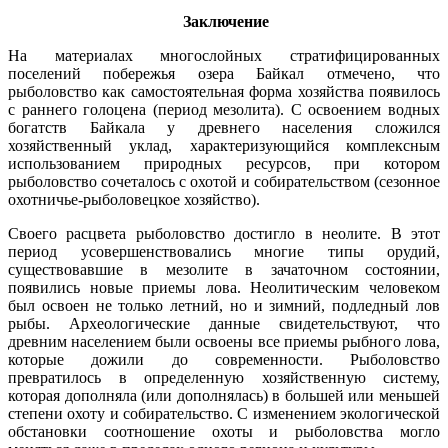
Заключение
На материалах многослойных стратифицированных
поселений побережья озера Байкал отмечено, что
рыболовство как самостоятельная форма хозяйства появилось
с раннего голоцена (период мезолита). С освоением водных
богатств Байкала у древнего населения сложился
хозяйственный уклад, характеризующийся комплексным
использованием природных ресурсов, при котором
рыболовство сочеталось с охотой и собирательством (сезонное
охотничье-рыболовецкое хозяйство).
Своего расцвета рыболовство достигло в неолите. В этот
период усовершенствовались многие типы орудий,
существовавшие в мезолите в зачаточном состоянии,
появились новые приемы лова. Неолитическим человеком
был освоен не только летний, но и зимний, подледный лов
рыбы. Археологические данные свидетельствуют, что
древним населением были освоены все приемы рыбного лова,
которые дожили до современности. Рыболовство
превратилось в определенную хозяйственную систему,
которая дополняла (или дополнялась) в большей или меньшей
степени охоту и собирательство. С изменением экологической
обстановки соотношение охоты и рыболовства могло