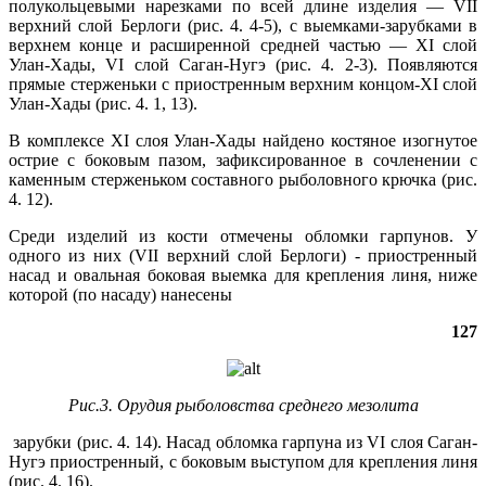
полукольцевыми нарезками по всей длине изделия — VII
верхний слой Берлоги (рис. 4. 4-5), с выемками-зарубками в
верхнем конце и расширенной средней частью — XI слой
Улан-Хады, VI слой Саган-Нугэ (рис. 4. 2-3). Появляются
прямые стерженьки с приостренным верхним концом-XI слой
Улан-Хады (рис. 4. 1, 13).
В комплексе XI слоя Улан-Хады найдено костяное изогнутое
острие с боковым пазом, зафиксированное в сочленении с
каменным стерженьком составного рыболовного крючка (рис.
4. 12).
Среди изделий из кости отмечены обломки гарпунов. У
одного из них (VII верхний слой Берлоги) ‑ приостренный
насад и овальная боковая выемка для крепления линя, ниже
которой (по насаду) нанесены
127
Рис.3. Орудия рыболовства среднего мезолита
зарубки (рис. 4. 14). Насад обломка гарпуна из VI слоя Саган-
Нугэ приостренный, с боковым выступом для крепления линя
(рис. 4. 16).