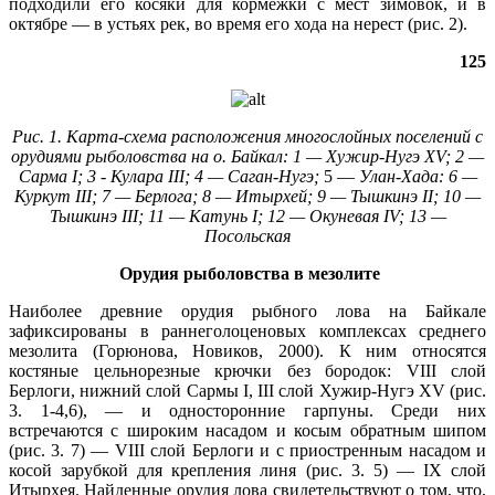
подходили его косяки для кормежки с мест зимовок, и в
октябре — в устьях рек, во время его хода на нерест (рис. 2).
125
Рис. 1. Карта-схема расположения многослойных поселений с
орудиями рыболовства на о. Байкал: 1 — Хужир-Нугэ XV
; 2 —
Сарма
I
; 3 ‑ Кулара
III
; 4 — Саган-Нугэ;
5 —
Улан-Хада: 6 —
Куркут III
; 7 — Берлога; 8 — Итырхей; 9 — Тышкинэ
II
; 10 —
Тышкинэ
III
; 11 — Катунь
I
; 12 — Окуневая
IV; 13 —
Посольская
Орудия рыболовства в мезолите
Наиболее древние орудия рыбного лова на Байкале
зафиксированы в раннеголоценовых комплексах среднего
мезолита (Горюнова, Новиков, 2000). К ним относятся
костяные цельнорезные крючки без бородок: VIII слой
Берлоги, нижний слой Сармы I, III слой Хужир-Нугэ XV (рис.
3. 1-4,6), — и односторонние гарпуны. Среди них
встречаются с широким насадом и косым обратным шипом
(рис. 3. 7) — VIII слой Берлоги и с приостренным насадом и
косой зарубкой для крепления линя (рис. 3. 5) — IX слой
Итырхея. Найденные орудия лова свидетельствуют о том, что,