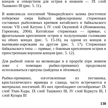
концом и отверстием для острия в нижнем — IX слой
Тышкинэ III (рис. 5. 11).
В комплексах поселений Чивыркуйского залива (восточное
побережье озера Байкал) зафиксированы стерженьки
составных рыболовных крючков китайского и байкальского
типов: VII слой Катуни I, IV слой Окуневой 4 (Номоконова,
Горюнова, 2004). Китойские стерженьки — прямые, с
фронтальным креплением острия и полулунными головками
на обоих концах (рис. 5. 15-16), на одном из концов и
выемками-нарезками на другом (рис. 5. 17). Стерженьки
байкальского типа — прямые, с боковым креплением острия и
приостренным верхним концом (рис. 5. 12).
Для рыбной ловли на мелководье и в прорубе (при зимнем
лове с помощью рыбки-приманки) продолжали
использоваться гарпуны (найдены в обломках).
Рыбки-приманки, изготовленные из песчаника,
кристаллического мрамора и сланца, часто встречаются в
материалах поселений. Из них преобладают сигообразные: IX
слой Улан-Хады, IX слой Тышкинэ III, IV слой Куркута III, I
слой Кулара III
130