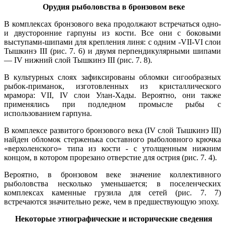
Орудия рыболовства в бронзовом веке
В комплексах бронзового века продолжают встречаться одно-
и двусторонние гарпуны из кости. Все они с боковыми
выступами-шипами для крепления линя: с одним -VII-VI слои
Тышкинэ III (рис. 7. 6) и двумя перпендикулярными шипами
— IV нижний слой Тышкинэ III (рис. 7. 8).
В культурных слоях зафиксированы обломки сигообразных
рыбок-приманок, изготовленных из кристаллического
мрамора: VII, IV слои Улан-Хады. Вероятно, они также
применялись при подледном промысле рыбы с
использованием гарпуна.
В комплексе развитого бронзового века (IV слой Тышкинэ III)
найден обломок стерженька составного рыболовного крючка
«верхоленского» типа из кости ‑ с утолщенным нижним
концом, в котором прорезано отверстие для острия (рис. 7. 4).
Вероятно, в бронзовом веке значение коллективного
рыболовства несколько уменьшается; в поселенческих
комплексах каменные грузила для сетей (рис. 7. 7)
встречаются значительно реже, чем в предшествующую эпоху.
Некоторые этнографические и исторические сведения