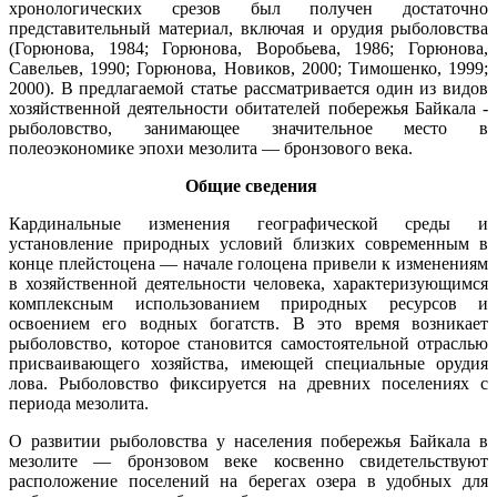
хронологических срезов был получен достаточно
представительный материал, включая и орудия рыболовства
(Горюнова, 1984; Горюнова, Воробьева, 1986; Горюнова,
Савельев, 1990; Горюнова, Новиков, 2000; Тимошенко, 1999;
2000). В предлагаемой статье рассматривается один из видов
хозяйственной деятельности обитателей побережья Байкала ‑
рыболовство, занимающее значительное место в
полеоэкономике эпохи мезолита — бронзового века.
Общие сведения
Кардинальные изменения географической среды и
установление природных условий близких современным в
конце плейстоцена — начале голоцена привели к изменениям
в хозяйственной деятельности человека, характеризующимся
комплексным использованием природных ресурсов и
освоением его водных богатств. В это время возникает
рыболовство, которое становится самостоятельной отраслью
присваивающего хозяйства, имеющей специальные орудия
лова. Рыболовство фиксируется на древних поселениях с
периода мезолита.
О развитии рыболовства у населения побережья Байкала в
мезолите — бронзовом веке косвенно свидетельствуют
расположение поселений на берегах озера в удобных для