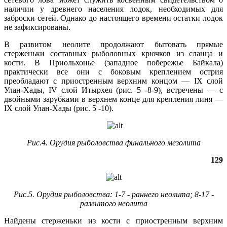
наличии у древнего населения лодок, необходимых для
заброски сетей. Однако до настоящего времени остатки лодок
не зафиксированы.
В развитом неолите продолжают бытовать прямые
стерженьки составных рыболовных крючков из сланца и
кости. В Приольхонье (западное побережье Байкала)
практически все они с боковым креплением острия
преобладают с приостренным верхним концом — IX слой
Улан-Хады, IV слой Итырхея (рис. 5 -8-9), встречены — с
двойными зарубками в верхнем конце для крепления линя —
IX слой Улан-Хады (рис. 5 -10).
Ри
c
.4. Орудия рыболовства финального мезолита
129
Рис.5. Орудия рыболовства: 1-7 ‑ раннего неолита; 8-17 ‑
развитого неолита
Найдены стерженьки из кости с приостренным верхним