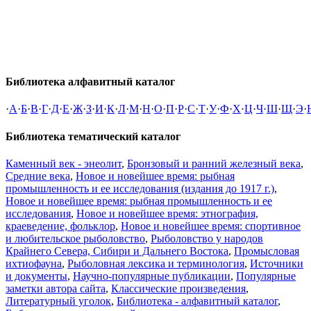
Библиотека алфавитный каталог
·
А
·
Б
·
В
·
Г
·
Д
·
Е
·
Ж
·
З
·
И
·
К
·
Л
·
М
·
Н
·
О
·
П
·
Р
·
С
·
Т
·
У
·
Ф
·
Х
·
Ц
·
Ч
·
Ш
·
Щ
·
Э
·
Библиотека тематический каталог
Каменный век - энеолит
,
Бронзовый и ранний железный века
,
Средние века
,
Новое и новейшее время: рыбная
промышленность и ее исследования (издания до 1917 г.)
,
Новое и новейшее время: рыбная промышленность и ее
исследования
,
Новое и новейшее время: этнография,
краеведение, фольклор
,
Новое и новейшее время: спортивное
и любительское рыболовство
,
Рыболовство у народов
Крайнего Севера, Сибири и Дальнего Востока
,
Промысловая
ихтиофауна
,
Рыболовная лексика и терминология
,
Источники
и документы
,
Научно-популярные публикации
,
Популярные
заметки автора сайта
,
Классические произведения
,
Литературный уголок
,
Библиотека - алфавитный каталог
,