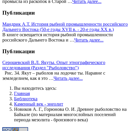
промысла из раскопок в Старой …
Читать далее...
Публикации
Мандрик А.Т. История рыбной промышленности российского
Дальнего Востока (50-е годы XVII в. - 20-е годы XX в.)
В книге освещается история рыбной промышленности
российского Дальнего Востока и …
Читать далее...
Публикации
Серошевский В.Л. Якуты. Опыт этнографического
исследования (Раздел "Рыболовство")
Рис. 34. Якут – рыболов на лодочке ты. Наравне с
земледелием, как я это …
Читать далее...
Вы находитесь здесь:
Главная
Библиотека
Каменный век - энеолит
Новиков А. Г., Горюнова О. И. Древнее рыболовство на
Байкале (по материалам многослойных поселений
периода мезолита - бронзового века)