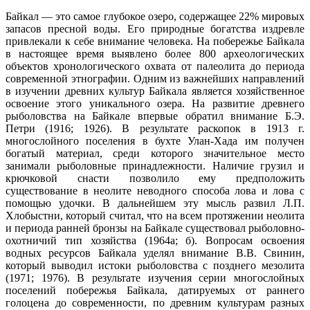
Байкал — это самое глубокое озеро, содержащее 22% мировых
запасов пресной воды. Его природные богатства издревле
привлекали к себе внимание человека. На побережье Байкала
в настоящее время выявлено более 800 археологических
объектов хронологического охвата от палеолита до периода
современной этнографии. Одним из важнейших направлений
в изучении древних культур Байкала является хозяйственное
освоение этого уникального озера. На развитие древнего
рыболовства на Байкале впервые обратил внимание Б.Э.
Петри (1916; 1926). В результате раскопок в 1913 г.
многослойного поселения в бухте Улан-Хада им получен
богатый материал, среди которого значительное место
занимали рыболовные принадлежности. Наличие грузил и
крючковой снасти позволило ему предположить
существование в неолите неводного способа лова и лова с
помощью удочки. В дальнейшем эту мысль развил Л.П.
Хлобыстни, который считал, что на всем протяжении неолита
и периода ранней бронзы на Байкале существовал рыболовно-
охотничий тип хозяйства (1964а; б). Вопросам освоения
водных ресурсов Байкала уделял внимание В.В. Свинин,
который выводил истоки рыболовства с позднего мезолита
(1971; 1976). В результате изучения серии многослойных
поселений побережья Байкала, датируемых от раннего
голоцена до современности, по древним культурам разных