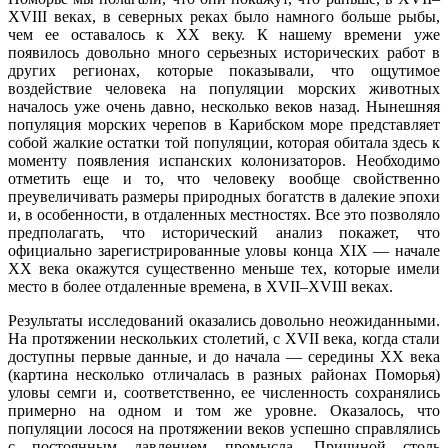
XVIII веках, в северных реках было намного больше рыбы,
чем ее оставалось к XX веку. К нашему времени уже
появилось довольно много серьезных исторических работ в
других регионах, которые показывали, что ощутимое
воздействие человека на популяции морских животных
началось уже очень давно, несколько веков назад. Нынешняя
популяция морских черепов в Карибском море представляет
собой жалкие остатки той популяции, которая обитала здесь к
моменту появления испанских колонизаторов. Необходимо
отметить еще и то, что человеку вообще свойственно
преувеличивать размеры природных богатств в далекие эпохи
и, в особенности, в отдаленных местностях. Все это позволяло
предполагать, что исторический анализ покажет, что
официально зарегистрированные уловы конца XIX — начале
XX века окажутся существенно меньше тех, которые имели
место в более отдаленные времена, в XVII–XVIII веках.
Результаты исследований оказались довольно неожиданными.
На протяжении нескольких столетий, с XVII века, когда стали
доступны первые данные, и до начала — середины XX века
(картина несколько отличалась в разных районах Поморья)
уловы семги и, соответственно, ее численность сохранялись
примерно на одном и том же уровне. Оказалось, что
популяции лосося на протяжении веков успешно справлялись
с постоянным давлением промысла. Причиной столь