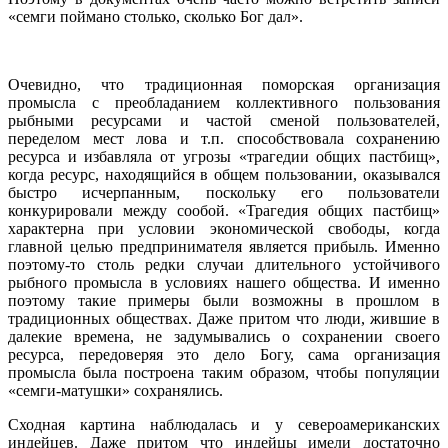
«семги поймано столько, сколько Бог дал».
Очевидно, что традиционная поморская организация
промысла с преобладанием коллективного пользования
рыбными ресурсами и частой сменой пользователей,
переделом мест лова и т.п. способствовала сохранению
ресурса и избавляла от угрозы «трагедии общих пастбищ»,
когда ресурс, находящийся в общем пользовании, оказывался
быстро исчерпанным, поскольку его пользователи
конкурировали между сообой. «Трагедия общих пастбищ»
характерна при условии экономической свободы, когда
главной целью предпринимателя является прибыль. Именно
поэтому-то столь редки случаи длительного устойчивого
рыбного промысла в условиях нашего общества. И именно
поэтому такие примеры были возможны в прошлом в
традиционных обществах. Даже притом что люди, жившие в
далекие времена, не задумывались о сохранении своего
ресурса, передоверяя это дело Богу, сама организация
промысла была построена таким образом, чтобы популяции
«семги-матушки» сохранялись.
Сходная картина наблюдалась и у североамериканских
индейцев. Даже притом что индейцы имели достаточно