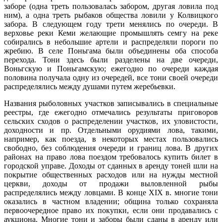
заборе (одна треть пользовалась забором, другая ловила под
ним), а одна треть рыбаков общества ловили у Колвицкого
забора. В следующем году трети менялись по очереди. В
верховье реки Кеми желающие промышлять семгу на реке
собирались в небольшие артели и распределяли пороги по
жребию. В селе Поньгама были объединены оба способа
перехода. Тони здесь были разделены на две очереди,
Воньгскую и Поньгамскую; ежегодно по очереди каждая
половина получала одну из очередей, все тони своей очереди
распределялись между душами путем жеребьевки.
Названия рыболовных участков записывались в специальные
реестры, где ежегодно отмечались результаты приговоров
сельских сходов о распределении участков, их уловистости,
доходности и пр. Отдельными орудиями лова, такими,
например, как поезда, в некоторых местах пользовались
свободно, без соблюдения очереди и границ лова. В других
районах на право лова поездом требовалось купить билет в
городской управе. Доходы от сданных в аренду тоней шли на
покрытие общественных расходов или на нужды местной
церкви, доходы от продажи выловленной рыбы
распределялись между ловцами. В конце XIX в. многие тони
оказались в частном владении; община только сохраняла
первоочередное право их покупки, если они продавались с
аукциона. Многие тони и заборы были сданы в аренду или