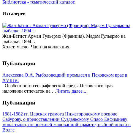
Библиотека - тематический каталог
,
Из галереи
Жан-Батист Арман Гульермо (Франция). Мадам Гульермо на
рыбалке. 1894 г.
Холст, масло. Частная коллекция.
Публикации
Алексеева О.А. Рыболовецкий промысел в Псковском крае в
XVIII в.
Особенности географической среды Псковского края
наложили отпечаток на …
Читать далее...
Публикации
1581-1582 гг. Царская грамота Нижегородскому воеводе
Сабурову, о предоставлении Суздальскому Спасо-Евфимиеву
монастырю, по прежней жалованной грамоте, рыбной ловли в
Волге