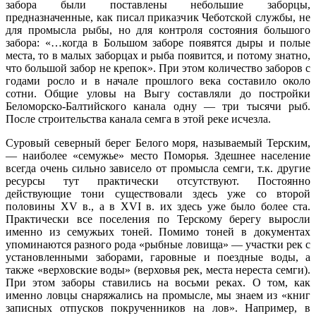
забора были поставлены небольшие заборцы,
предназначенные, как писал приказчик Чеботской службы, не
для промысла рыбы, но для контроля состояния большого
забора: «…когда в Большом заборе появятся дыры и полые
места, то в малых заборцах и рыба появится, и потому знатно,
что большой забор не крепок». При этом количество заборов с
годами росло и в начале прошлого века составило около
сотни. Общие уловы на Выгу составляли до постройки
Беломорско-Балтийского канала одну — три тысячи рыб.
После строительства канала семга в этой реке исчезла.
Суровый северный берег Белого моря, называемый Терским,
— наиболее «семужье» место Поморья. Здешнее население
всегда очень сильно зависело от промысла семги, т.к. другие
ресурсы тут практически отсутствуют. Постоянно
действующие тони существовали здесь уже со второй
половины XV в., а в XVI в. их здесь уже было более ста.
Практически все поселения по Терскому берегу выросли
именно из семужьих тоней. Помимо тоней в документах
упоминаются разного рода «рыбные ловища» — участки рек с
установленными заборами, гаровные и поездные воды, а
также «верховские воды» (верховья рек, места нереста семги).
При этом заборы ставились на восьми реках. О том, как
именно ловцы снаряжались на промысле, мы знаем из «книг
записных отпусков покрученников на лов». Например, в