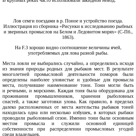
В крупных реках часто использовали закидной невод.
Лов семги поездами в р. Поное и устройство поезда.
Иллюстрация из сборника «Рисунки к исследованию рыбных
и звериных промыслов на Белом и Ледовитом морях» (С-Пб.,
1863).
На F.3 хорошо видно соотношение величины ячей,
употребляемых для лова разной рыбы.
Места ловли не выбирались случайно, а определялись исходя
из знания природы родных для рыбаков мест. В результате
многолетней промысловой деятельности поморов были
определены наиболее уловистые и удобные для промысла
места, получившие на­именование тони. Тони могли быть
и речными, и морскими. Каждая тоня была оборудована для
проживания промышленников, хранения рыболовных
снастей, а также заготовки улова. Как правило, в пределах
далеко расположенных от места жительства рыбаков тоней
находилась одна или несколько избушек, в которых рыбаки
проводили рыболовный сезон. Именно тони были основным
местом промысла и служили основной единицей
собственности при распределении промысловых угодий
среди владельцев.