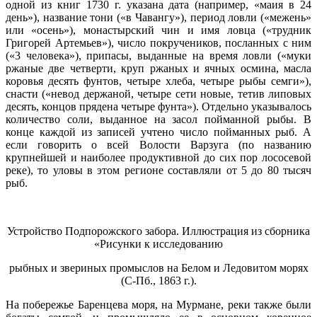
одной из книг 1730 г. указана дата (например, «маия в 24
день»), название тони («в Чавангу»), период ловли («межень»
или «осень»), монастырский чин и имя ловца («трудник
Григорей Артемьев»), число покручеников, посланных с ним
(«3 человека»), припасы, выданные на время ловли («муки
ржаные две четверти, круп ржаных и ячных осмина, масла
коровья десять фунтов, четыре хлеба, четыре рыбы семги»),
снасти («невод держаной, четыре сети новые, тетив липовых
десять, концов прядена четыре фунта»). Отдельно указывалось
количество соли, выданное на засол пойманной рыбы. В
конце каждой из записей учтено число пойманных рыб. А
если говорить о всей Волости Варзуга (по названию
крупнейшей и наиболее продуктивной до сих пор лососевой
реке), то уловы в этом регионе составляли от 5 до 80 тысяч
рыб.
Устройство Подпорожского забора. Иллюстрация из сборника
«Рисунки к исследованию
рыбных и звериных промыслов на Белом и Ледовитом морях
(С-Пб., 1863 г.).
На побережье Баренцева моря, на Мурмане, реки также были