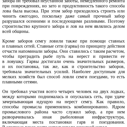
забора он требовал неустанной заботы, немедленного ремонта
при повреждениях, но зато и продуктивность такого способа
лова была высока. При этом забор приходилось строить или
чинить ежегодно, поскольку даже самый прочный забор
разрушался осенними и последующими разливами. Поэтому
строительство крупного забора и лов на нем являлись делом
всей общины.
Кроме заборов семгу ловили также при помощи ставных
и плавных сетей. Ставные сети (гарвы) по принципу действия
отчасти напоминали заборы. Они ставились с таким расчетом,
чтобы преградить рыбе путь на нерест и привести ее
в ловушку. Гарвы достигали очень значительных размеров,
и их постановка, так же, как и строительство заборов,
требовала значительных усилий. Наиболее доступным для
мелких хозяйств был способ ловли семги поездами, то есть
плавными сетями.
Он требовал участия всего четырех человек на двух лодках,
между которыми поднималась и опускалась сеть, при удаче
зачерпывающая идущую на нерест семгу. Как правило,
способы промысла применялись комбинированно. Ядром
промыслового района часто служил забор, а при нем
разворачивалась иная рыболовная инфраструктура,
включающая места постановки гарв и поездования.