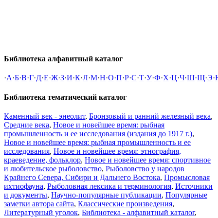
Библиотека алфавитный каталог
·
А
·
Б
·
В
·
Г
·
Д
·
Е
·
Ж
·
З
·
И
·
К
·
Л
·
М
·
Н
·
О
·
П
·
Р
·
С
·
Т
·
У
·
Ф
·
Х
·
Ц
·
Ч
·
Ш
·
Щ
·
Э
·
Библиотека тематический каталог
Каменный век - энеолит
,
Бронзовый и ранний железный века
,
Средние века
,
Новое и новейшее время: рыбная
промышленность и ее исследования (издания до 1917 г.)
,
Новое и новейшее время: рыбная промышленность и ее
исследования
,
Новое и новейшее время: этнография,
краеведение, фольклор
,
Новое и новейшее время: спортивное
и любительское рыболовство
,
Рыболовство у народов
Крайнего Севера, Сибири и Дальнего Востока
,
Промысловая
ихтиофауна
,
Рыболовная лексика и терминология
,
Источники
и документы
,
Научно-популярные публикации
,
Популярные
заметки автора сайта
,
Классические произведения
,
Литературный уголок
,
Библиотека - алфавитный каталог
,