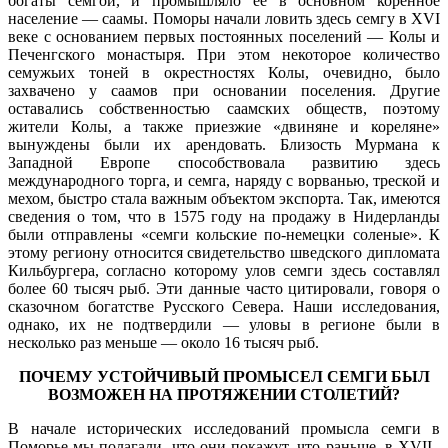
богаты семгой, и промышляло ее в основном коренное
население — саамы. Поморы начали ловить здесь семгу в XVI
веке с основанием первых постоянных поселений — Колы и
Печенгского монастыря. При этом некоторое количество
семужьих тоней в окрестностях Колы, очевидно, было
захвачено у саамов при основании поселения. Другие
оставались собственностью саамских обществ, поэтому
жители Колы, а также приезжие «двиняне и кореляне»
вынуждены были их арендовать. Близость Мурмана к
Западной Европе способствовала развитию здесь
международного торга, и семга, наряду с ворванью, треской и
мехом, быстро стала важным объектом экспорта. Так, имеются
сведения о том, что в 1575 году на продажу в Нидерланды
были отправлены «семги кольские по-немецки соленые». К
этому региону относится свидетельство шведского дипломата
Кильбургера, согласно которому улов семги здесь составлял
более 60 тысяч рыб. Эти данные часто цитировали, говоря о
сказочном богатстве Русского Севера. Наши исследования,
однако, их не подтвердили — уловы в регионе были в
несколько раз меньше — около 16 тысяч рыб.
ПОЧЕМУ УСТОЙЧИВЫЙ ПРОМЫСЕЛ СЕМГИ БЫЛ
ВОЗМОЖЕН НА ПРОТЯЖЕНИИ СТОЛЕТИЙ?
В начале исторических исследований промысла семги в
Поморье мы полагали, что они покажут, что раньше, в XVII–