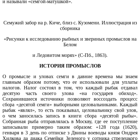
и называли «семгой-матушкой».
Семужий забор на р. Киче, близ с. Кузомени. Иллюстрация из
сборника
«Рисунки к исследованию рыбных и звериных промыслов на
Белом
и Ледовитом морях» (С-Пб., 1863).
ИСТОРИЯ ПРОМЫСЛОВ
О промысле и уловах семги в давние времена мы знаем
главным образом потому, что ее использовали для уплаты
налогов. Налог состоял в том, что каждый рыбак отдавал
десятую часть своего улова «на государев обиход».
Сохранившиеся источники позволяют воссоздать процесс
сбора «десятой семги» выборными целовальниками. Каждый
рыбак «являл», то есть показывал, целовальнику свой улов,
о чем заносилась запись в книги сбора «десятой рыбы».
Собранная рыба отправлялась в Москву, где ее поступление
записывали примерно таким образом: «128 года (1620),
генваря в 3 день по отписке з Двины воеводы князя Ондрея
Хилкова да диака Семейки Зеленого у сотника стрелецкого