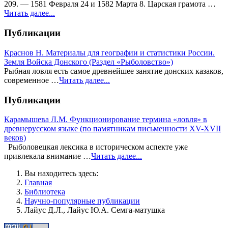
209. — 1581 Февраля 24 и 1582 Марта 8. Царская грамота …
Читать далее...
Публикации
Краснов Н. Материалы для географии и статистики России.
Земля Войска Донского (Раздел «Рыболовство»)
Рыбная ловля есть самое древнейшее занятие донских казаков,
современное …
Читать далее...
Публикации
Карамышева Л.М. Функционирование термина «ловля» в
древнерусском языке (по памятникам письменности XV-XVII
веков)
Рыболовецкая лексика в историческом аспекте уже
привлекала внимание …
Читать далее...
Вы находитесь здесь:
Главная
Библиотека
Научно-популярные публикации
Лайус Д.Л., Лайус Ю.А. Семга-матушка