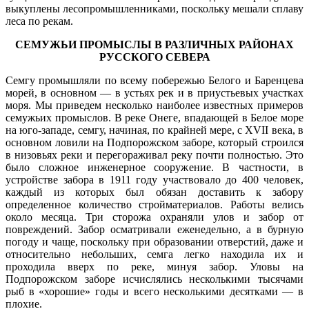
выкуплены лесопромышленниками, поскольку мешали сплаву
леса по рекам.
СЕМУЖЬИ ПРОМЫСЛЫ В РАЗЛИЧНЫХ РАЙОНАХ
РУССКОГО СЕВЕРА
Семгу промышляли по всему побережью Белого и Баренцева
морей, в основном — в устьях рек и в приустьевых участках
моря. Мы приведем несколько наиболее известных примеров
семужьих промыслов. В реке Онеге, впадающей в Белое море
на юго-западе, семгу, начиная, по крайней мере, с XVII века, в
основном ловили на Подпорожском заборе, который строился
в низовьях реки и перегораживал реку почти полностью. Это
было сложное инженерное сооружение. В частности, в
устройстве забора в 1911 году участвовало до 400 человек,
каждый из которых был обязан доставить к забору
определенное количество стройматериалов. Работы велись
около месяца. Три сторожа охраняли улов и забор от
повреждений. Забор осматривали еженедельно, а в бурную
погоду и чаще, поскольку при образовании отверстий, даже и
относительно небольших, семга легко находила их и
проходила вверх по реке, минуя забор. Уловы на
Подпорожском заборе исчислялись несколькими тысячами
рыб в «хорошие» годы и всего несколькими десятками — в
плохие.