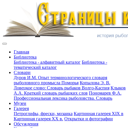
Главная
Библиотека
Библиотека - алфавитный каталог
Библиотека -
тематический каталог
Словари
Дуров И.М. Опыт терминологического словаря
рыболовного промысла Поморья
Копылова Э. В.
Ловецкое слово: Словарь рыбаков Волго-Каспия
Клыков
А.А. Краткий словарь рыбацких слов
Пономарев Ф.А.
Профессиональная лексика рыболовства. Словарь
Музеи
Галерея
Петроглифы, фрески, мозаика
Картинная галерея XIX в
Картинная галерея XX в.
Открытки и фотографии
Обсуждения