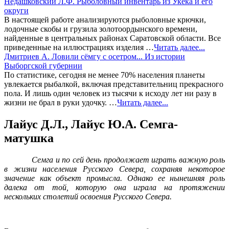
Недашковский Л.Ф. Рыболовный инвентарь из Укека и его
округи
В настоящей работе анализируются рыболовные крючки,
лодочные скобы и грузила золотоордынского времени,
найденные в центральных районах Саратовской области. Все
приведенные на иллюстрациях изделия …
Читать далее...
Дмитриев А. Ловили сёмгу с осетром... Из истории
Выборгской губернии
По статистике, сегодня не менее 70% населения планеты
увлекается рыбалкой, включая представительниц прекрасного
пола. И лишь один человек из тысячи к исходу лет ни разу в
жизни не брал в руки удочку. …
Читать далее...
Лайус Д.Л., Лайус Ю.А. Семга-
матушка
Семга и по сей день продолжает играть важную роль
в жизни населения Русского Севера, сохраняя некоторое
значение как объект промысла. Однако ее нынешняя роль
далека от той, которую она играла на протяжении
нескольких столетий освоения Русского Севера.