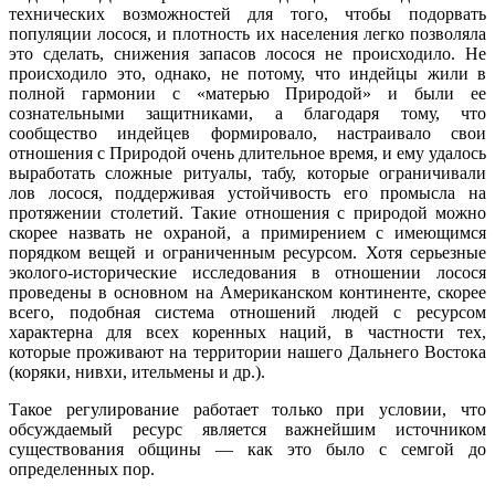
технических возможностей для того, чтобы подорвать
популяции лосося, и плотность их населения легко позволяла
это сделать, снижения запасов лосося не происходило. Не
происходило это, однако, не потому, что индейцы жили в
полной гармонии с «матерью Природой» и были ее
сознательными защитниками, а благодаря тому, что
сообщество индейцев формировало, настраивало свои
отношения с Природой очень длительное время, и ему удалось
выработать сложные ритуалы, табу, которые ограничивали
лов лосося, поддерживая устойчивость его промысла на
протяжении столетий. Такие отношения с природой можно
скорее назвать не охраной, а примирением с имеющимся
порядком вещей и ограниченным ресурсом. Хотя серьезные
эколого-исторические исследования в отношении лосося
проведены в основном на Американском континенте, скорее
всего, подобная система отношений людей с ресурсом
характерна для всех коренных наций, в частности тех,
которые проживают на территории нашего Дальнего Востока
(коряки, нивхи, ительмены и др.).
Такое регулирование работает только при условии, что
обсуждаемый ресурс является важнейшим источником
существования общины — как это было с семгой до
определенных пор.