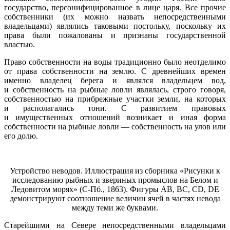
государство, персонифицированное в лице царя. Все прочие
собственники (их можно назвать непосредственными
владельцами) являлись таковыми постольку, поскольку их
права были пожалованы и признаны государственной
властью.
Право собственности на воды традиционно было неотделимо
от права собственности на землю. С древнейших времен
именно владелец берега и являлся владельцем вод,
и собственность на рыбные ловли являлась, строго говоря,
собственностью на прибрежные участки земли, на которых
и располагались тони. С развитием правовых
и имущественных отношений возникает и иная форма
собственности на рыбные ловли — собственность на улов или
его долю.
Устройство неводов. Иллюстрация из сборника «Рисунки к
исследованию рыбных и звериных промыслов на Белом и
Ледовитом морях» (С-Пб., 1863). Фигуры AB, BC, CD, DE
демонстрируют соотношение величин ячей в частях невода
между теми же буквами.
Старейшими на Севере непосредственными владельцами