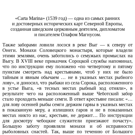
«Carta Marina» (1539 год) — одна из самых ранних
и достоверных исторических карт Северной Европы,
созданная шведским церковным деятелем, дипломатом
и писателем Олафом Магнусом.
Также заборами ловили лосося в реке Выг — к северу от
Онеги. Монахи Соловецкого монастыря, которые владели
этими землями, очень заботились о семужьих промыслах на
Выгу. В XVIII веке приказчик Сороцкой службы напоминал,
что по инструкции ему положено «по четвертому и пятому
пунктам смотреть над крестьянами, чтоб у них не было
тайным и явным обычаем … не в указных местах рыбного
лову», и доносил, что рыбаки из села Сорока, расположенного
в устье Выга, «в тесных местах рыбный ход отняли», в
результате чего на расположенный выше Чеботский забор
стало проходить меньше семги. В ответ крестьяне писали: «…
для лову осенней рыбы семги держим гарвы в указных местах
в показанную меру, а излишних гаров и не в показанных
местах никто из нас, крестьян, не держит… По инструкции
для досмотру чебоцкие служители приезжают почасту».
Большую заботу проявляли монахи и об исправности
рыболовных снастей. Так, выше по течению от Большого