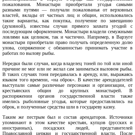
пожалования. Монастыри приобретали угодья самыми
разными путями — получали пожалованья от верховных
властей, вклады от частных лиц и общин, использовались
такие варианты, как покупка, получение по завещанию
(духовной), известны случаи прямого захвата угодий с
последующим оформлением. Монастыри владели семужными
ловлями как целиком, так и частично. Например, в Варзуге
монастыри приобретали право получать определенную долю
улова, сопряженное с обязанностью принимать участие в
работах по вылову рыбы.
Нередки были случаи, когда владелец тоней по той или иной
причине не мог или не желал сам заниматься выловом рыбы.
В таких случаях тоня передавалась в аренду, или, выражаясь
языком того времени, «на оброк». В качестве арендодателей
выступали самые различные персонажи и организации, от
крестьянских общин до крупных монастырей. В
распоряжении органов государственной власти также
имелись рыболовные угодья, которые предоставлялись на
оброк, и полученные средства шли в государеву казну.
Таким же пестрым был и состав арендаторов. Источники
упоминают в этом качестве крестьян, купцов (русских и
иностранных), посадских людей, представителей
Православной церкви и государственной власти. После