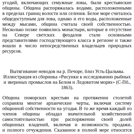
угодий, включающих семужные ловы, были крестьянские
общины. Община распоряжалась водами, расположенными
в пределах границ волости или селения. Белое море считалось
общедоступным для лова, однако и его воды, расположенные
между мысами, община считала своей собственностью.
Несколько позже появились монастыри, которые в отсутствие
на Севере светских феодалов стали основными
представителями господствующего класса в регионе и также
вошли в число непосредственных владельцев природных
ресурсов.
Вытягивание неводов на р. Печоре, близ Усть-Цыльмы.
Иллюстрация из сборника «Рисунки к исследованию рыбных
и звериных промыслов на Белом и Ледовитом морях» (С-Пб.,
1863).
Община поморских крестьян на протяжении столетий
сохраняла многие архаические черты, включая систему
общинной собственности на угодья. В то же время каждый из
членов общины обладал значительной хозяйственной
самостоятельностью при распоряжении своей долей
общинных владений, включая и возможность продажи,
и полного отчуждения. Сказанное в полной мере относится