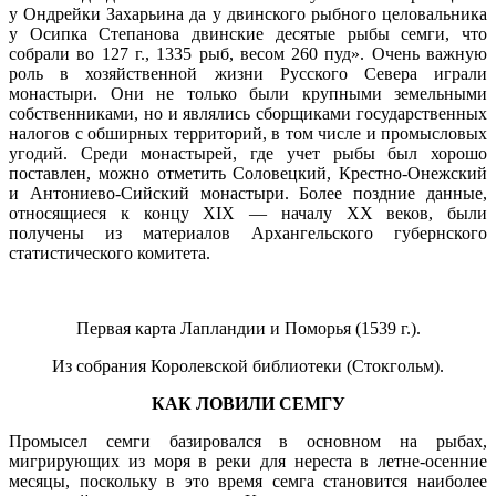
у Ондрейки Захарьина да у двинского рыбного целовальника
у Осипка Степанова двинские десятые рыбы семги, что
собрали во 127 г., 1335 рыб, весом 260 пуд». Очень важную
роль в хозяйственной жизни Русского Севера играли
монастыри. Они не только были крупными земельными
собственниками, но и являлись сборщиками государственных
налогов с обширных территорий, в том числе и промысловых
угодий. Среди монастырей, где учет рыбы был хорошо
поставлен, можно отметить Соловецкий, Крестно-Онежский
и Антониево-Сийский монастыри. Более поздние данные,
относящиеся к концу XIX — началу XX веков, были
получены из материалов Архангельского губернского
статистического комитета.
Первая карта Лапландии и Поморья (1539 г.).
Из собрания Королевской библиотеки (Стокгольм).
КАК ЛОВИЛИ СЕМГУ
Промысел семги базировался в основном на рыбах,
мигрирующих из моря в реки для нереста в летне-осенние
месяцы, поскольку в это время семга становится наиболее