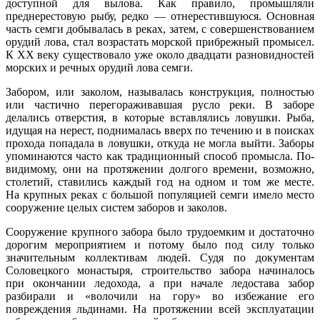
доступной для вылова. Как правило, промышляли
преднерестовую рыбу, редко — отнерестившуюся. Основная
часть семги добывалась в реках, затем, с совершенствованием
орудий лова, стал возрастать морской прибрежный промысел.
К XX веку существовало уже около двадцати разновидностей
морских и речных орудий лова семги.
Забором, или заколом, называлась конструкция, полностью
или частично перегораживавшая русло реки. В заборе
делались отверстия, в которые вставлялись ловушки. Рыба,
идущая на нерест, поднималась вверх по течению и в поисках
прохода попадала в ловушки, откуда не могла выйти. Заборы
упоминаются часто как традиционный способ промысла. По-
видимому, они на протяжении долгого времени, возможно,
столетий, ставились каждый год на одном и том же месте.
На крупных реках с большой популяцией семги имело место
сооружение целых систем заборов и заколов.
Сооружение крупного забора было трудоемким и достаточно
дорогим мероприятием и потому было под силу только
значительным коллективам людей. Судя по документам
Соловецкого монастыря, строительство забора начиналось
при окончании ледохода, а при начале ледостава забор
разбирали и «волочили на гору» во избежание его
повреждения льдинами. На протяжении всей эксплуатации