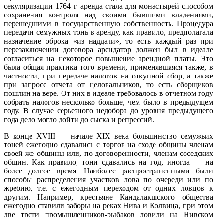
секуляризации 1764 г. аренда стала для монастырей способом
сохранения контроля над своими бывшими владениями,
перешедшими в государственную собственность. Процедура
передачи семужных тонь в аренду, как правило, предполагала
назначение оброка «из наддачи», то есть каждый раз при
перезаключении договора арендатор должен был в идеале
согласиться на некоторое повышение арендной платы. Это
была общая практика того времени, применявшаяся также, в
частности, при передаче налогов на откупной сбор, а также
при запросе отчета от целовальников, то есть сборщиков
пошлин на вере. От них в идеале требовалось в отчетном году
собрать налогов несколько больше, чем было в предыдущем
году. В случае серьезного недобора до уровня предыдущего
года дело могло дойти до сыска и репрессий.
В конце XVIII — начале XIX века большинство семужьих
тоней ежегодно сдавались с торгов на сходе общины членам
своей же общины или, по договоренности, членам соседских
общин. Как правило, тони сдавались на год, иногда — на
более долгое время. Наиболее распространенными были
способы распределения участков лова по очереди или по
жребию, т.е. с ежегодным переходом от одних ловцов к
другим. Например, крестьяне Кандалакшского общества
ежегодно ставили заборы на реках Нива и Колвица, при этом
две трети промышленников-рыбаков ловили на Нивском