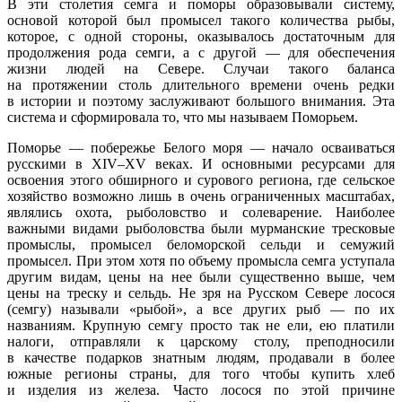
В эти столетия семга и поморы образовывали систему,
основой которой был промысел такого количества рыбы,
которое, с одной стороны, оказывалось достаточным для
продолжения рода семги, а с другой — для обеспечения
жизни людей на Севере. Случаи такого баланса
на протяжении столь длительного времени очень редки
в истории и поэтому заслуживают большого внимания. Эта
система и сформировала то, что мы называем Поморьем.
Поморье — побережье Белого моря — начало осваиваться
русскими в XIV–XV веках. И основными ресурсами для
освоения этого обширного и сурового региона, где сельское
хозяйство возможно лишь в очень ограниченных масштабах,
являлись охота, рыболовство и солеварение. Наиболее
важными видами рыболовства были мурманские тресковые
промыслы, промысел беломорской сельди и семужий
промысел. При этом хотя по объему промысла семга уступала
другим видам, цены на нее были существенно выше, чем
цены на треску и сельдь. Не зря на Русском Севере лосося
(семгу) называли «рыбой», а все других рыб — по их
названиям. Крупную семгу просто так не ели, ею платили
налоги, отправляли к царскому столу, преподносили
в качестве подарков знатным людям, продавали в более
южные регионы страны, для того чтобы купить хлеб
и изделия из железа. Часто лосося по этой причине