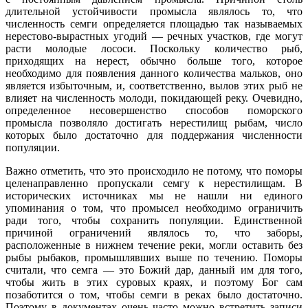
длительной устойчивости промысла являлось то, что
численность семги определяется площадью так называемых
нерестово-вырастных угодий — речных участков, где могут
расти молодые лососи. Поскольку количество рыб,
приходящих на нерест, обычно больше того, которое
необходимо для появления данного количества мальков, оно
является избыточным, и, соответственно, вылов этих рыб не
влияет на численность молоди, покидающей реку. Очевидно,
определенное несовершенство способов поморского
промысла позволяло достигать нерестилищ рыбам, число
которых было достаточно для поддержания численности
популяции.
Важно отметить, что это происходило не потому, что поморы
целенаправленно пропускали семгу к нерестилищам. В
исторических источниках мы не нашли ни единого
упоминания о том, что промысел необходимо ограничить
ради того, чтобы сохранить популяции. Единственной
причиной ограничений являлось то, что заборы,
расположенные в нижнем течение реки, могли оставить без
рыбы рыбаков, промышлявших выше по течению. Поморы
считали, что семга — это Божий дар, данный им для того,
чтобы жить в этих суровых краях, и поэтому Бог сам
позаботится о том, чтобы семги в реках было достаточно.
Поэтому в документах очень часто можно встретить записи