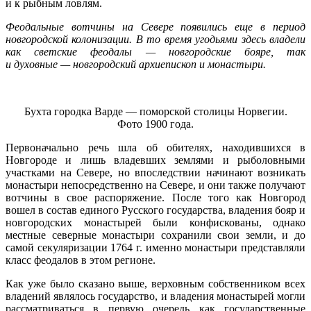
и к рыбным ловлям.
Феодальные вотчины на Севере появились еще в период
новгородской колонизации. В то время угодьями здесь владели
как светские феодалы — новгородские бояре, так
и духовные — новгородский архиепископ и монастыри.
Бухта городка Варде — поморской столицы Норвегии.
Фото 1900 года.
Первоначально речь шла об обителях, находившихся в
Новгороде и лишь владевших землями и рыболовными
участками на Севере, но впоследствии начинают возникать
монастыри непосредственно на Севере, и они также получают
вотчины в свое распоряжение. После того как Новгород
вошел в состав единого Русского государства, владения бояр и
новгородских монастырей были конфискованы, однако
местные северные монастыри сохранили свои земли, и до
самой секуляризации 1764 г. именно монастыри представляли
класс феодалов в этом регионе.
Как уже было сказано выше, верховным собственником всех
владений являлось государство, и владения монастырей могли
рассматриваться в первую очередь как государственные