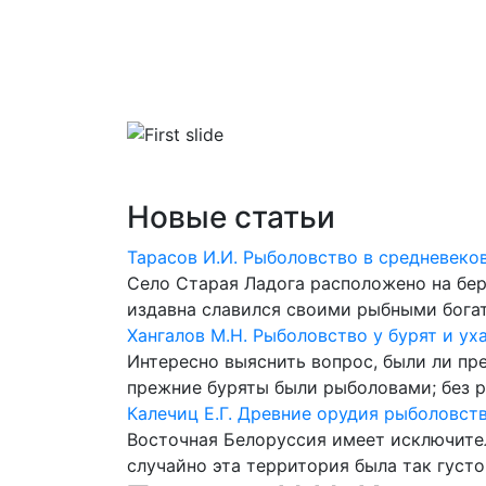
Главная
Библиотека
Словари
Новые статьи
Тарасов И.И. Рыболовство в средневеко
Село Старая Ладога расположено на бер
издавна славился своими рыбными богат
Хангалов М.Н. Рыболовство у бурят и ух
Интересно выяснить вопрос, были ли пр
прежние буряты были рыболовами; без 
Калечиц Е.Г. Древние орудия рыболовст
Восточная Белоруссия имеет исключител
случайно эта территория была так густо