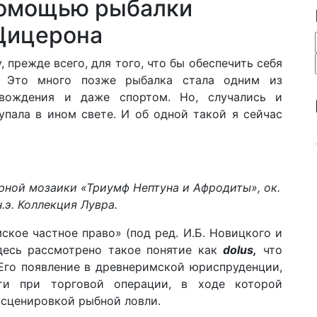
 помощью рыбалки
Цицерона
прежде всего, для того, что бы обеспечить себя
. Это много позже рыбалка стала одним из
овождения и даже спортом. Но, случались и
упала в ином свете. И об одной такой я сейчас
рной мозаики «Триумф Нептуна и Афродиты», ок.
н.э. Коллекция Лувра.
ское частное право» (под ред. И.Б. Новицкого и
здесь рассмотрено такое понятие как
dolus,
что
 Его появление в древнеримской юриспруденции,
ти при торговой операции, в ходе которой
нсценировкой рыбной ловли.