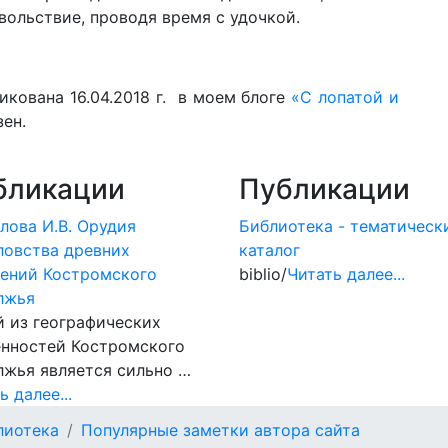
вольствие, проводя время с удочкой.
кована 16.04.2018 г. в моем блоге
«С лопатой и
ен.
бликации
Публикации
лова И.В. Орудия
Библиотека - тематическ
ловства древних
каталог
лений Костромского
biblio/
Читать далее...
лжья
 из географических
енностей Костромского
жья является сильно …
ь далее...
лиотека
Популярные заметки автора сайта