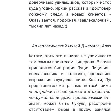
доверчивых удильщиков, которых исто
куда угодно. Яркий рассказ и «достове
ложному следу, а новых клиентов 
Оказывается, подобная «завлекалочка» 
тысячи лет назад :).
Археологический музей Джемила, Алжи
Кстати, хоть это и нигде не упоминаетс
тем самым приятелем Цицерона. В сочи
приводится биография Луция Лициния 
военачальника и политика, прослави
выражения «лукуллов пир». Кстати, Л
представителями разных ветвей римс
«
постройки на побережье и в окрестно
«
окружал свои дома проведенными от 
знает, может быть Лукулл, расстрое
отсутствием рыбы в пруду, занялс