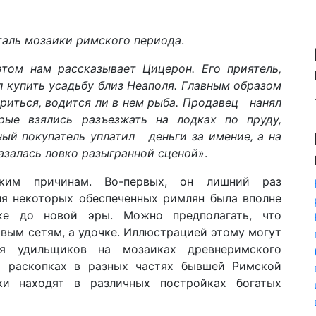
еталь мозаики римского периода
.
этом нам рассказывает Цицерон. Его приятель,
 купить усадьбу близ Неаполя. Главным образом
·
ериться, водится ли в нем рыба. Продавец нанял
рые взялись разъезжать на лод­ках по пруду,
ный покупатель уплатил деньги за имение, а на
казалась ловко разыгранной сценой
».
ким причинам. Во-первых, он лишний раз
ля некоторых обеспеченных римлян была вполне
е до новой эры. Можно предполагать, что
вым сетям, а удочке. Иллюстрацией этому могут
ия удильщиков на мозаиках древнеримского
и раскопках в разных частях бывшей Римской
ки находят в различных постройках богатых