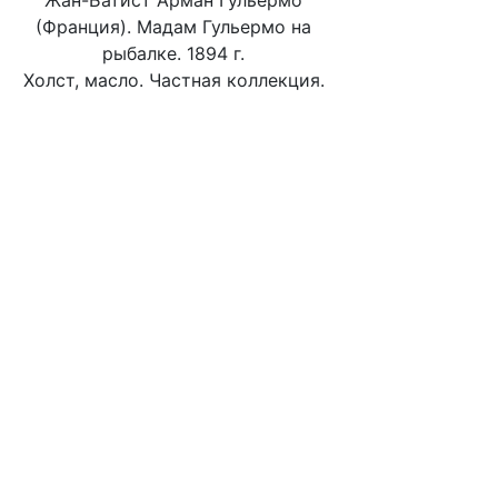
Жан-Батист Арман Гульермо
(Франция). Мадам Гульермо на
рыбалке. 1894 г.
Холст, масло. Частная коллекция.