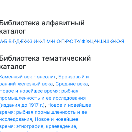
Библиотека алфавитный
каталог
А
·
Б
·
В
·
Г
·
Д
·
Е
·
Ж
·
З
·
И
·
К
·
Л
·
М
·
Н
·
О
·
П
·
Р
·
С
·
Т
·
У
·
Ф
·
Х
·
Ц
·
Ч
·
Ш
·
Щ
·
Э
·
Ю
·
Я
Библиотека тематический
каталог
Каменный век - энеолит
,
Бронзовый и
ранний железный века
,
Средние века
,
Новое и новейшее время: рыбная
промышленность и ее исследования
(издания до 1917 г.)
,
Новое и новейшее
время: рыбная промышленность и ее
исследования
,
Новое и новейшее
время: этнография, краеведение,