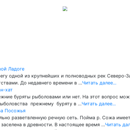
Музеи
Галерея
Обсуждения
Карта сайта
Помощь
вой Ладоге
егу одной из крупнейших и полноводных рек Северо-З
ствами. До недавнего времени в …
Читать далее...
ан-хат
ежние буряты рыболовами или нет. На этот вопрос можн
рыболовства прежнему буряту в …
Читать далее...
ва Посожья
ьно разветвленную речную сеть. Пойма р. Сожа имеет
 заселена в древности. В настоящее время …
Читать дал