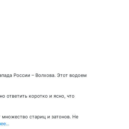
 сайту
апада России – Волхова. Этот водоем
о ответить коротко и ясно, что
 множество стариц и затонов. Не
ее...