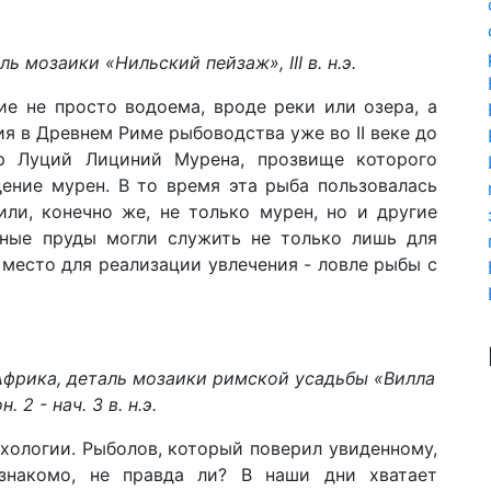
ль мозаики «Нильский пейзаж», III в. н.э.
е не просто водоема, вроде реки или озера, а
я в Древнем Риме рыбоводства уже во II веке до
ор Луций Лициний Мурена, прозвище которого
дение мурен. В то время эта рыба пользовалась
ли, конечно же, не только мурен, но и другие
дные пруды могли служить не только лишь для
 место для реализации увлечения - ловле рыбы с
Африка, деталь мозаики римской усадьбы «Вилла
. 2 - нач. 3 в. н.э.
ихологии. Рыболов, который поверил увиденному,
знакомо, не правда ли? В наши дни хватает