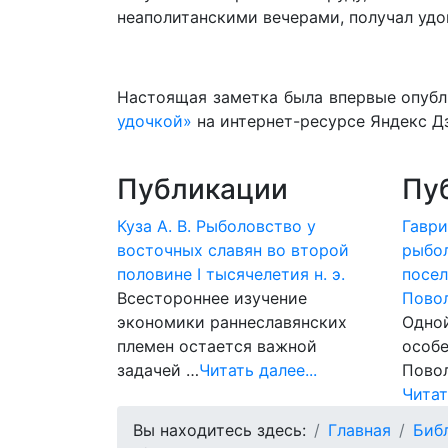
неаполитанскими вечерами, получал удо
Настоящая заметка была впервые опубли
удочкой»
на интернет-ресурсе Яндекс Дз
Публикации
Пу
Куза А. В. Рыболовство у
Гаври
восточных славян во второй
рыбо
половине I тысячелетия н. э.
посе
Всестороннее изучение
Пово
экономики раннеславянских
Одной
племен остается важной
особ
задачей …
Читать далее...
Повол
Читат
Вы находитесь здесь:
Главная
Биб