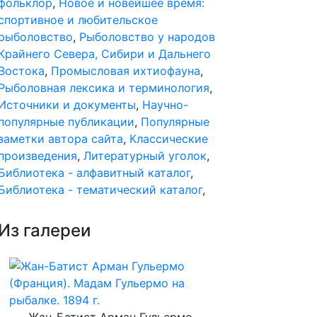
фольклор
,
Новое и новейшее время:
спортивное и любительское
рыболовство
,
Рыболовство у народов
Крайнего Севера, Сибири и Дальнего
Востока
,
Промысловая ихтиофауна
,
Рыболовная лексика и терминология
,
Источники и документы
,
Научно-
популярные публикации
,
Популярные
заметки автора сайта
,
Классические
произведения
,
Литературный уголок
,
Библиотека - алфавитный каталог
,
Библиотека - тематический каталог
,
Из галереи