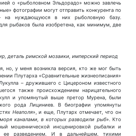
рией о «рыболовном Эльдорадо» можно завлечь
рные» фотографии могут отправить конкурента по
– на нуждающуюся в них рыболовную базу.
для рыбаков была изобретена, как минимум, две
р, деталь римской мозаики, имперский период
я, но, у меня возникла версия, кто же мог быть
нении Плутарха «Сравнительные жизнеописания»
Лукулла – дружившего с Цицероном известного
вшегося также происхождением нарицательного
укулл и упомянутый выше претор Мурена, были
кого рода Лициниев. В биографии упомянуты
стях Неаполя
», и еще, Плутарх отмечает, что он
моря каналами, в которых разводили рыб
». Кто
нный мошеннической инсценировкой рыбалки и
я ее разведением. И в дальнейшем, тихими