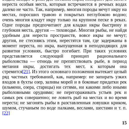
нереста особыя места, которыя встречаются в речных водах
далеко не часто. Так, например, многия породы мечут икру на
местах, поросших травою и покрытых неглубокою водою;
очень многия кладут икру только на крупном песке в реках.
Одне породы предпочитают для кладки икры быстрину и
глубокия места, другия — тиховодье. Многия рыбы, не найдя
удобным для нереста пространств, вовсе икры не мечут;
другия, не стесняясь этим, нерестятся там, где задержаны в
момент нереста, но икра, выпущенная в неподходящих для
развития условиях, быстро погибает. При таких условиях
представляется следующий принцип рациональнаго
рыболовства — отнюдь не препятствовать рыбе, в период
метания икры, достигать тех мест, к которым она
стремится
[21]
. Из этого основнаго положения вытекает целый
ряд частных требований, как, например: не запирать узких
входов в бухты озер, заливы морей и в боковые придатки рек
(ильмени, озера, старицы) ни сетями, ни какими либо иными
рыболовными орудиями; не перегораживать устьев рек и
самых рек совершенно; не ловить рыб на местах и во время
нереста; не загонять рыбы в разставленныя ловушки криком,
шумом, стучаньем по воде палками, веслами, шестами и т. п.
[22]
15