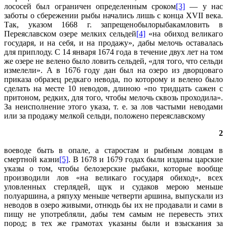
лососей был ограничен определенным сроком
[3]
— у нас
заботы о сбережении рыбы начались лишь с конца XVII века.
Так, указом 1668 г. запрещенобылорыбакамловить в
Переяславском озере мелких сельдей
[4]
«на обиход великаго
государя, и на себя, и на продажу», дабы мелочь оставалась
для приплоду. С 14 января 1674 года в течение двух лет на том
же озере не велено было ловить сельдей, «для того, что сельди
измелели». А в 1676 году дан был на озеро из дворцоваго
приказа образец редкаго невода, по которому и велено было
сделать на месте 10 неводов, длиною «по тридцать сажен с
притоном, редких, для того, чтобы мелочь сквозь проходила».
За неисполнение этого указа, т. е. за лов частыми неводами
или за продажу мелкой сельди, положено переяславскому
2
воеводе быть в опале, а старостам и рыбным ловцам в
смертной казни
[5]
. В 1678 и 1679 годах были изданы царские
указы о том, чтобы белозерские рыбаки, которые вообще
производили лов «на великаго государя обиход», всех
уловленных стерлядей, щук и судаков мерою меньше
полуаршина, а ряпуху меньше четверти аршина, выпускали из
неводов в озеро живыми, отнюдь бы их не продавали и сами в
пищу не употребляли, дабы тем самым не перевесть этих
пород; в тех же грамотах указаны были и взыскания за