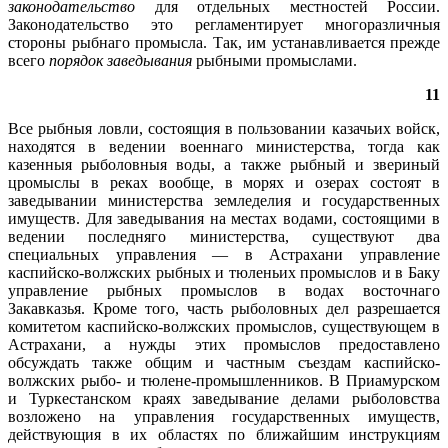
законодательство
для отдельных местностей России.
Законодательство это регламентирует многоразличныя
стороны рыбнаго промысла. Так, им устанавливается прежде
всего
порядок заведывания
рыбными промыслами.
11
Все рыбныя ловли, состоящия в пользовании казачьих войск,
находятся в ведении военнаго министерства, тогда как
казенныя рыболовныя воды, а также рыбный и звериный
цромыслы в реках вообще, в морях и озерах состоят в
заведывании министерства земледелия и государственных
имуществ. Для заведывания на местах водами, состоящими в
ведении последняго министерства, существуют два
специальных управления — в Астрахани управление
каспийско-волжских рыбных и тюленьих промыслов и в Баку
управление рыбных промыслов в водах восточнаго
Закавказья. Кроме того, часть рыболовных дел разрешается
комитетом каспийско-волжских промыслов, существующем в
Астрахани, а нужды этих промыслов предоставлено
обсуждать также общим и частным съездам каспийско-
волжских рыбо- и тюлене-промышленников. В Приамурском
и Туркестанском краях заведывание делами рыболовства
возложено на управления государственных имуществ,
действующия в их областях по ближайшим инструкциям