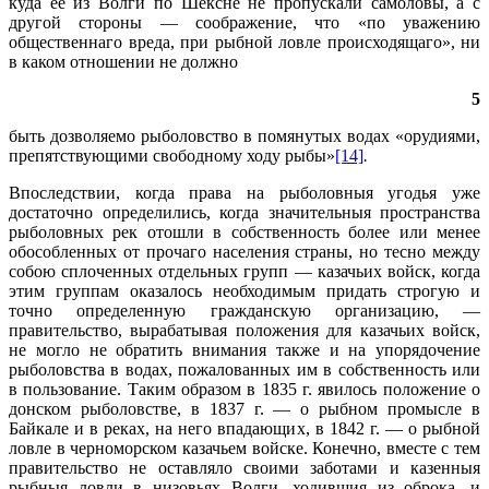
куда ее из Волги по Шексне не пропускали самоловы, а с
другой стороны — соображение, что «по уважению
общественнаго вреда, при рыбной ловле происходящаго», ни
в каком отношении не должно
5
быть дозволяемо рыболовство в помянутых водах «орудиями,
препятствующими свободному ходу рыбы»
[14]
.
Впоследствии, когда права на рыболовныя угодья уже
достаточно определились, когда значительныя пространства
рыболовных рек отошли в собственность более или менее
обособленных от прочаго населения страны, но тесно между
собою сплоченных отдельных групп — казачьих войск, когда
этим группам оказалось необходимым придать строгую и
точно определенную гражданскую организацию, —
правительство, вырабатывая положения для казачьих войск,
не могло не обратить внимания также и на упорядочение
рыболовства в водах, пожалованных им в собственность или
в пользование. Таким образом в 1835 г. явилось положение о
донском рыболовстве, в 1837 г. — о рыбном промысле в
Байкале и в реках, на него впадающих, в 1842 г. — о рыбной
ловле в черноморском казачьем войске. Конечно, вместе с тем
правительство не оставляло своими заботами и казенныя
рыбныя ловли в низовьях Волги, ходившия из оброка, и