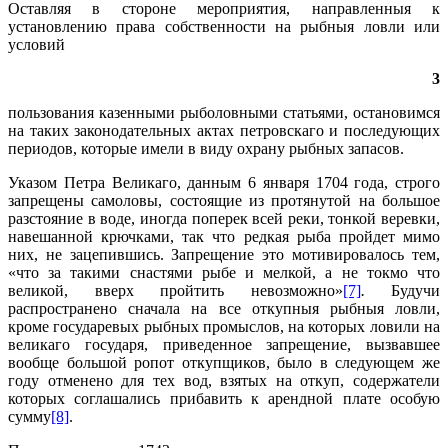
Оставляя в стороне мероприятия, направленныя к
установлению права собственности на рыбныя ловли или
условий
3
пользования казенными рыболовными статьями, остановимся
на таких законодательных актах петровскаго и последующих
периодов, которые имели в виду охрану рыбных запасов.
Указом Петра Великаго, данным 6 января 1704 года, строго
запрещены самоловы, состоящие из протянутой на большое
разстояние в воде, иногда поперек всей реки, тонкой веревки,
навешанной крючками, так что редкая рыба пройдет мимо
них, не зацепившись. Запрещение это мотивировалось тем,
«что за такими снастями рыбе и мелкой, а не токмо что
великой, вверх пройтить невозможно»
[7]
.
Будучи
распространено сначала на все откупныя рыбныя ловли,
кроме государевых рыбных промыслов, на которых ловили на
великаго государя, приведенное запрещение, вызвавшее
вообще большой ропот откупщиков, было в следующем же
году отменено для тех вод, взятых на откуп, содержатели
которых соглашались прибавить к арендной плате особую
сумму
[8]
.