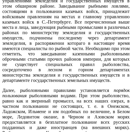
управлениями земледелия и государственных имуществ в
этом обширном районе. Заведывание рыбными ловлями,
состоящими в пользовании казачьих войск, принадлежит
войсковым правлениям на местах и главному управлению
казачьих войск в С.-Петербурге. Все перечисленныя выше
места и лица, заведующия рыбными промыслами в различных
районах по министерству земледелия и государственных
имуществ, подчинены последнему через департамент
земледелия, в распоряжении котораго в настоящее время
имеются специалисты по рыбной части. Необходимо при этом
отметить, что заведывание казенными рыболовными
оброчными статьями прочих районов империи, для которых
не существует специальных правил рыболовства,
сосредоточено в лесном и горном департаментах
министерства земледелия и государственных имуществ и в
департаменте государственных земельных имуществ.
Далее, рыболовными правилами установляется
порядок
пользования
рыболовными водами. При этом рыболовство,
равно как и звериный промысел, на всех наших озерах, в
частном пользовании не состоящих, т. е. в Онежском,
Ладожском, Ильмене и им подобных по величине, в Белом
море, Ледовитом океане, в Черном и Азовском морях
предоставляется в безплатное пользование всех русских
подданных и даже иностранцев (на внешних морях).