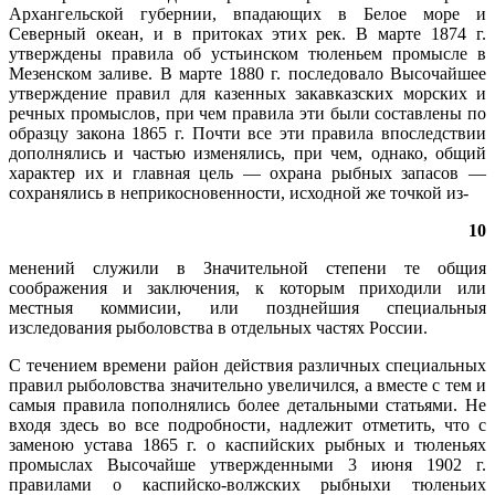
Архангельской губернии, впадающих в Белое море и
Северный океан, и в притоках этих рек. В марте 1874 г.
утверждены правила об устьинском тюленьем промысле в
Мезенском заливе. В марте 1880 г. последовало Высочайшее
утверждение правил для казенных закавказских морских и
речных промыслов, при чем правила эти были составлены по
образцу закона 1865 г. Почти все эти правила впоследствии
дополнялись и частью изменялись, при чем, однако, общий
характер их и главная цель — охрана рыбных запасов —
сохранялись в неприкосновенности, исходной же точкой из-
10
менений служили в Значительной степени те общия
соображения и заключения, к которым приходили или
местныя коммисии, или позднейшия специальныя
изследования рыболовства в отдельных частях России.
С течением времени район действия различных специальных
правил рыболовства значительно увеличился, а вместе с тем и
самыя правила пополнялись более детальными статьями. Не
входя здесь во все подробности, надлежит отметить, что с
заменою устава 1865 г. о каспийских рыбных и тюленьях
промыслах Высочайше утвержденными 3 июня 1902 г.
правилами о каспийско-волжских рыбныхи тюленьих