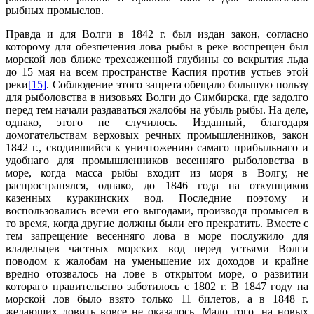
рыбных промыслов.
Правда и для Волги в 1842 г. был издан закон, согласно
которому для обезпечения лова рыбы в реке воспрещен был
морской лов ближе трехсаженной глубины со вскрытия льда
до 15 мая на всем пространстве Каспия против устьев этой
реки
[15]
. Соблюдение этого запрета обещало большую пользу
для рыболовства в низовьях Волги до Симбирска, где задолго
перед тем начали раздаваться жалобы на убыль рыбы. На деле,
однако, этого не случилось. Изданный, благодаря
домогательствам верховых речных промышленников, закон
1842 г., сводившийся к уничтожению самаго прибыльнаго и
удобнаго для промышленников весенняго рыболовства в
море, когда масса рыбы входит из моря в Волгу, не
распространялся, однако, до 1846 года на откупщиков
казенных куракинских вод. Последние поэтому и
воспользовались всеми его выгодами, производя промысел в
то время, когда другие должны были его прекратить. Вместе с
тем запрещение весенняго лова в море послужило для
владельцев частных морских вод перед устьями Волги
поводом к жалобам на уменьшение их доходов и крайне
вредно отозвалось на лове в открытом море, о развитии
котораго правительство заботилось с 1802 г. В 1847 году на
морской лов было взято только 11 билетов, а в 1848 г.
желающих ловить вовсе не оказалось. Мало того, на новых