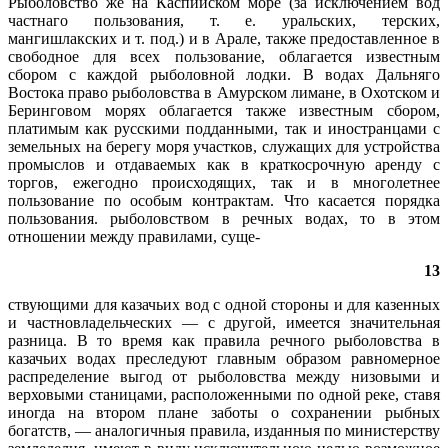
Рыболовство же на Каспийском море (за исключением вод
частнаго пользования, т. е. уральских, терских,
мангишлакских и т. под.) и в Арале, также предоставленное в
свободное для всех пользование, облагается известным
сбором с каждой рыболовной лодки. В водах Дальняго
Востока право рыболовства в Амурском лимане, в Охотском и
Беринговом морях облагается также известным сбором,
платимым как русскими подданными, так и иностранцами с
земельных на берегу моря участков, служащих для устройства
промыслов и отдаваемых как в краткосрочную аренду с
торгов, ежегодно происходящих, так и в многолетнее
пользование по особым контрактам. Что касается порядка
пользования. рыболовством в речных водах, то в этом
отношении между правилами, суще-
13
ствующими для казачьих вод с одной стороны и для казенных
и частновладельческих — с другой, имеется значительная
разница. В то время как правила речного рыболовства в
казачьих водах преследуют главным образом равномерное
распределение выгод от рыболовства между низовыми и
верховыми станицами, расположенными по одной реке, ставя
иногда на втором плане заботы о сохранении рыбных
богатств, — аналогичныя правила, изданныя по министерству