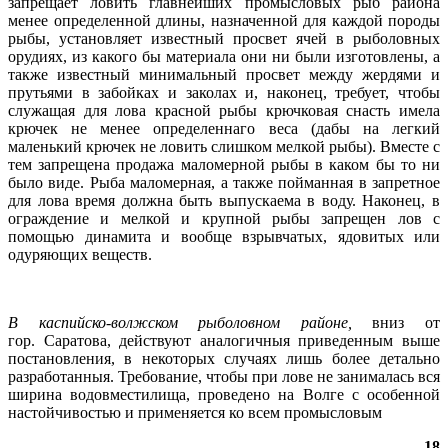
запрещает ловить главнейших промысловых рыб района
менее определенной длины, назначенной для каждой породы
рыбы, установляет известный просвет ячей в рыболовных
орудиях, из какого бы материала они ни были изготовлены, а
также известный минимальный просвет между жердями и
прутьями в забойках и заколах и, наконец, требует, чтобы
служащая для лова красной рыбы крючковая снасть имела
крючек не менее определеннаго веса (дабы на легкий
маленький крючек не ловить слишком мелкой рыбы). Вместе с
тем запрещена продажа маломерной рыбы в каком бы то ни
было виде. Рыба маломерная, а также пойманная в запретное
для лова время должна быть выпускаема в воду. Наконец, в
ограждение и мелкой и крупной рыбы запрещен лов с
помощью динамита и вообще взрывчатых, ядовитых или
одуряющих веществ.
В каспийско-волжск
ом рыболовном район
е,
вниз от
гор. Саратова, действуют аналогичныя приведенным выше
постановления, в некоторых случаях лишь более детально
разработанныя. Требование, чтобы при лове не занималась вся
ширина водовместилища, проведено на Волге с особенной
настойчивостью и применяется ко всем промысловым
18