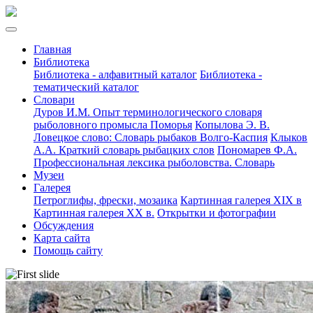
Главная
Библиотека
Библиотека - алфавитный каталог
Библиотека -
тематический каталог
Словари
Дуров И.М. Опыт терминологического словаря
рыболовного промысла Поморья
Копылова Э. В.
Ловецкое слово: Словарь рыбаков Волго-Каспия
Клыков
А.А. Краткий словарь рыбацких слов
Пономарев Ф.А.
Профессиональная лексика рыболовства. Словарь
Музеи
Галерея
Петроглифы, фрески, мозаика
Картинная галерея XIX в
Картинная галерея XX в.
Открытки и фотографии
Обсуждения
Карта сайта
Помощь сайту