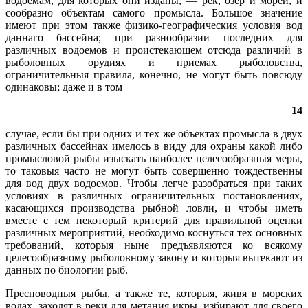
водоемам, для которых они изданы, — рек, озер и морей, и
сообразно объектам самого промысла. Большое значение
имеют при этом также физико-географическия условия вод
даннаго бассейна; при разнообразии последних для
различных водоемов и проистекающем отсюда различий в
рыболовных орудиях и приемах рыболовства,
ограничительныя правила, конечно, не могут быть повсюду
одинаковы; даже и в том
14
случае, если бы при одних и тех же объектах промысла в двух
различных бассейнах имелось в виду для охраны какой либо
промысловой рыбы изыскать наиболее целесообразныя меры,
то таковыя часто не могут быть совершенно тождественны
для вод двух водоемов. Чтобы легче разобраться при таких
условиях в различных ограничительных постановлениях,
касающихся производства рыбной ловли, и чтобы иметь
вместе с тем некоторый критерий для правильной оценки
различных мероприятий, необходимо коснуться тех основных
требований, которыя ныне предъявляются ко всякому
целесообразному рыболовному закону и которыя вытекают из
данных по биологии рыб.
Пресноводныя рыбы, а также те, которыя, живя в морских
водах, заходят в реки для метания икры, избирают для своего