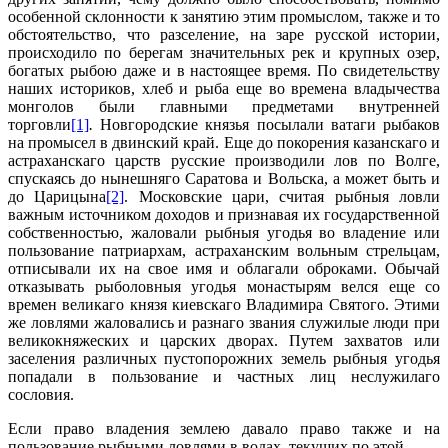
особенной склонности к занятию этим промыслом, также и то
обстоятельство, что разселение, на заре русской истории,
происходило по берегам значительных рек и крупных озер,
богатых рыбою даже и в настоящее время. По свидетельству
наших историков, хлеб и рыба еще во времена владычества
монголов были главными предметами внутренней
торговли
[1]
.
Новгородские князья посылали ватаги рыбаков
на промысел в двинский край. Еще до покорения казанскаго и
астраханскаго царств русские производили лов по Волге,
спускаясь до нынешняго Саратова и Вольска, а может быть и
до Царицына
[2]
. Московские цари, считая рыбныя ловли
важным источником доходов и признавая их государственной
собственностью, жаловали рыбныя угодья во владение или
пользование патриархам, астраханским вольным стрельцам,
отписывали их на свое имя и облагали оброками. Обычай
отказывать рыболовныя угодья монастырям велся еще со
времен великаго князя киевскаго Владимира Святого. Этими
же ловлями жаловались и разнаго звания служилые люди при
великокняжеских и царских дворах. Путем захватов или
заселения различных пустопорожних земель рыбныя угодья
попадали в пользование и частных лиц неслужилаго
сословия.
Если право владения землею давало право также и на
пользование рыбными ловлями в водах, текущих по этой