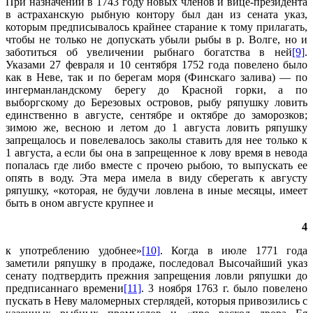
При назначении в 1743 году новых членов и вице-президента
в астраханскую рыбную контору был дан из сената указ,
которым предписывалось крайнее старание к тому прилагать,
чтобы не только не допускать убыли рыбы в р. Волге, но и
заботиться об увеличении рыбнаго богатства в ней
[9]
.
Указами 27 февраля и 10 сентября 1752 года повелено было
как в Неве, так и по берегам моря (Финскаго залива) — по
ингерманландскому берегу до Красной горки, а по
выборгскому до Березовых островов, рыбу ряпушку ловить
единственно в августе, сентябре и октябре до заморозков;
зимою же, весною и летом до 1 августа ловить ряпушку
запрещалось и повелевалось заколы ставить для нее только к
1 августа, а если бы она в запрещенное к лову время в невода
попалась где либо вместе с прочею рыбою, то выпускать ее
опять в воду. Эта мера имела в виду сберегать к августу
ряпушку, «которая, не будучи ловлена в иные месяцы, имеет
быть в оном августе крупнее и
4
к употреблению удобнее»
[10]
. Когда в июле 1771 года
заметили ряпушку в продаже, последовал Высочайший указ
сенату подтвердить прежния запрещения ловли ряпушки до
предписаннаго времени
[11]
. 3 ноября 1763 г. было повелено
пускать в Неву маломерных стерлядей, которыя привозились с