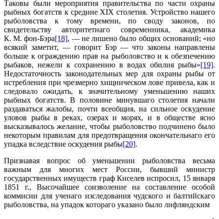
Таковы были мероприятия правительства по части охраны
рыбных богатств к средине XIX столетия. Устройство нашего
рыболовства к тому времени, по своду законов, по
свидетельству авторитетнаго современника, академика
К. М. фон-Бэра
[18]
, — не лишено было общих оснований; «но
всякий заметит, — говорит Бэр — что законы направлены
больше к ограждению прав на рыболовство и к обезпечению
рыбаков, нежели к сохранению в водах обилия рыбы»
[19]
.
Недостаточность законодательных мер для охраны рыбы от
истребления при чрезмерно хищническом лове привела, как и
следовало ожидать, к значительному уменьшению наших
рыбных богатств. В половине минувшаго столетия начали
раздаваться жалобы, почти всеобщия, на сильное оскудение
уловов рыбы в реках, озерах и морях, и в обществе ясно
высказывалось желание, чтобы рыболовство подчинено было
некоторым правилам для предотвращения окончательнаго его
упадка вследствие оскудения рыбы
[20]
.
Признавая вопрос об уменьшении рыболовства весьма
важным для многих мест России, бывший министр
государственных имуществ граф Киселев испросил, 15 января
1851 г., Высочайшее соизволение на составление особой
коммисии для ученаго изследования чудского и балтийскаго
рыболовства, на упадок котораго указано было лифляндским