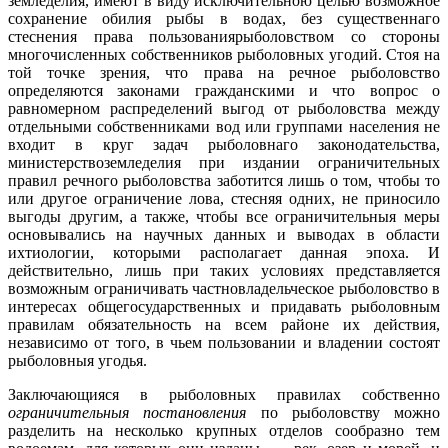
земледелия, имеют в виду исключительною целью возможное
сохранение обилия рыбы в водах, без существеннаго
стеснения права пользованиярыболовством со стороны
многочисленных собственников рыболовных угодий. Стоя на
той точке зрения, что права на речное рыболовство
определяются законами гражданскими и что вопрос о
равномерном распределений выгод от рыболовства между
отдельными собственниками вод или группами населения не
входит в круг задач рыболовнаго законодательства,
министерствоземледелия при издании ограничительных
правил речного рыболовства заботится лишь о том, чтобы то
или другое ограничение лова, стесняя одних, не приносило
выгоды другим, а также, чтобы все ограничительныя меры
основывались на научных данных и выводах в области
ихтиологии, которыми располагает данная эпоха. И
действительно, лишь при таких условиях представляется
возможным ограничивать частновладельческое рыболовство в
интересах общегосударственных и придавать рыболовным
правилам обязательность на всем районе их действия,
независимо от того, в чьем пользовании и владении состоят
рыболовныя угодья.
Заключающияся в рыболовных правилах собственно
ограничительныя постановления
по рыболовству можно
разделить на несколько крупных отделов сообразно тем