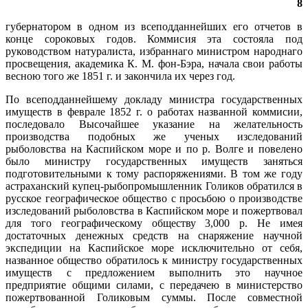
8
губернатором в одном из всеподданнейших его отчетов в
конце сороковых годов. Коммисия эта состояла под
руководством натуралиста, избраннаго министром народнаго
просвещения, академика К. М. фон-Бэра, начала свои работы
весною того же 1851 г. и закончила их через год.
По всеподданнейшему докладу министра государственных
имуществ в феврале 1852 г. о работах названной коммисии,
последовало Высочайшее указание на желательность
производства подобных же ученых изследований
рыболовства на Каспийском море и по р. Волге и повелено
было министру государственных имуществ заняться
подготовительными к тому распоряжениями. В том же году
астраханский купец-рыбопромышленник Голиков обратился в
русское географическое общество с просьбою о производстве
изследований рыболовства в Каспийском море и пожертвовал
для того географическому обществу 3,000 р. Не имея
достаточных денежных средств на снаряжение научной
экспедиции на Каспийское море исключительно от себя,
названное общество обратилось к министру государственных
имуществ с предложением выполнить это научное
предприятие общими силами, с передачею в министерство
пожертвованной Голиковым суммы. После совместной