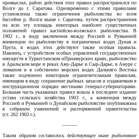
промыслах, район действия этих правил распространился по
Волге до г. Саратова. Одновременно с этими правилами
установлены также ограничения рыболовства во всем
бассейне р. Волги выше г. Саратова, путем распространения
на всю эту площадь некоторых наиболее существенных
положений правил каспийско-волжскаго рыболовства. В
1902 г., в виду заключения между Россией и Румынией
конвенции по рыболовству в пограничных водах Дуная и
Прута, в водах этих действуют также особыя правила.
Наконец, с устройством особых управлений государственных
имуществ в Туркестанском иПриамурских краях, рыболовство
в Аральском море и реках Аму-Дарье и Сыр-Дарье, в Амуре с
лиманом и в собственно морских водах Дальняго Востока
также подчинено некоторым ограничительным правилам,
имеющим в виду сохранение рыбных запасов и издаваемым в
инструкционном порядке местными генерал-губернаторами.
Большая часть указанных правил вошла в последнее издание
устава сельскаго хозяйства 1903 г.
,
а конвенция между
Россией и Румынией о Дунайском рыболовстве опубликована
в собрании узаконений и распоряжений правительства
(ст. 262 1902 г.).
———
Таким образом составилось
действующе
е ныне рыболовно
е