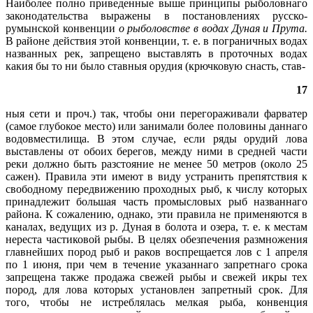
Наиболее полно приведенные выше принципы рыболовнаго
законодательства выражены в постановлениях русско-
румынской конвенции
о рыболовств
е в водах Дуная и Прута.
В районе действия этой конвенции, т. е. в пограничных водах
названных рек, запрещено выставлять в проточных водах
какия бы то ни было ставныя орудия (крючковую снасть, став-
17
ныя сети и проч.) так, чтобы они перегораживали фарватер
(самое глубокое место) или занимали более половины даннаго
водовместилища. В этом случае, если ряды орудий лова
выставлены от обоих берегов, между ними в средней части
реки должно быть разстояние не менее 50 метров (около 25
сажен). Правила эти имеют в виду устранить препятствия к
свободному передвижению проходных рыб, к числу которых
принадлежит большая часть промысловых рыб названнаго
района. К сожалению, однако, эти правила не применяются в
каналах, ведущих из р. Дуная в болота и озера, т. е. к местам
нереста частиковой рыбы. В целях обезпечения размножения
главнейших пород рыб и раков воспрещается лов с 1 апреля
по 1 июня, при чем в течение указаннаго запретнаго срока
запрещена также продажа свежей рыбы и свежей икры тех
пород, для лова которых установлен запретный срок. Для
того, чтобы не истреблялась мелкая рыба, конвенция