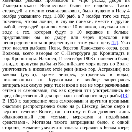
казенных рыбных промыслов и «про расход двора Ея
Императорскаго Величества» были не надобны. Таких
стерлядей, а именно семи-вершковых, было пущено в Неву 4
ноября указаннаго года 1,800 рыб, а 7 ноября того же года
повелено, чтобы ловцы, в случае поимки, вместе с другой
рыбой, стерлядей длиною менее 10 вершков, опускали их в
воду, а тех, которыя будут в 10 вершков и больше,
представляли бы ко двору или через прасолов или
непосредственно за определенную в этом указе цену
[12]
. Указ
этот касался рыбаков Невы, берегов Ладожскаго озера, реки
Волхова, всего взморья от С.-Петербурга до Кронштадта и
гор. Кронштадта. Наконец, 11 сентября 1803 г. повелено было,
в видах пропуска рыбы из Каспийскаго моря вверх по Волге,
уничтожить в низовьях этой реки (ниже гор. Астрахани) все
заколы (учуги), кроме четырех, устроенных в водах,
пожалованных кн. Куракиным и вообще запрещалось
запирать как самую реку, так и вход в нее из моря различными
сетями и самоловами, так как орудия эти употреблялись во
вред общественный для преграды свободнаго хода рыбы
[13]
.
В 1828 г. запрещение лова самоловами и другими вредными
снастями распространено было на р. Шексну, Белое озеро и
верхнее течение Волги, где поэтому и был дозволен лишь
обыкновенный лов «сетьми, мережами и подобными
средствами». Мотивом такого запрещения было, с одной
стороны, желание увеличить запасы стерляди в Белом озере,