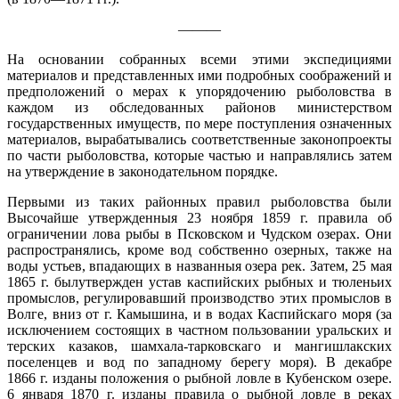
———
На основании собранных всеми этими экспедициями
материалов и представленных ими подробных соображений и
предположений о мерах к упорядочению рыболовства в
каждом из обследованных районов министерством
государственных имуществ, по мере поступления означенных
материалов, вырабатывались соответственные законопроекты
по части рыболовства, которые частью и направлялись затем
на утверждение в законодательном порядке.
Первыми из таких районных правил рыболовства были
Высочайше утвержденныя 23 ноября 1859 г. правила об
ограничении лова рыбы в Псковском и Чудском озерах. Они
распространялись, кроме вод собственно озерных, также на
воды устьев, впадающих в названныя озера рек. Затем, 25 мая
1865 г. былутвержден устав каспийских рыбных и тюленьих
промыслов, регулировавший производство этих промыслов в
Волге, вниз от г. Камышина, и в водах Каспийскаго моря (за
исключением состоящих в частном пользовании уральских и
терских казаков, шамхала-тарковскаго и мангишлакских
поселенцев и вод по западному берегу моря). В декабре
1866 г. изданы положения о рыбной ловле в Кубенском озере.
6 января 1870 г. изданы правила о рыбной ловле в реках