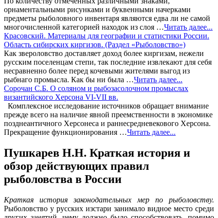
По количеству отмеченных различными знаками,
орнаментальными рисунками и буквенными начерками
предметы рыболовного инвентаря являются едва ли не самой
многочисленной категорией находок из слоя …
Читать далее...
Красовский. Материалы для географии и статистики России.
Область сибирских киргизов. (Раздел «Рыболовство»)
Как звероловство доставляет доход более киргизам, нежели
русским поселенцам степи, так последние извлекают для себя
несравненно более перед кочевыми жителями выгод из
рыбнаго промысла. Как бы ни была …
Читать далее...
Сорочан С.Б. О соляном и рыбозасолочном промыслах
византийского Херсона VI-VII вв.
Комплексное исследование источников обращает внимание
прежде всего на наличие явной преемственности в экономике
позднеантичного Херсонеса и раннесредневекового Херсона.
Прекращение функционирования …
Читать далее...
Пушкарев Н.Н. Краткая история и
обзор действующих правил
рыболовства в России
Краткая история законодательных мер по рыболовству.
Рыболовство у русских изстари занимало видное место среди
других занятий, чему должно было способствовать, помимо