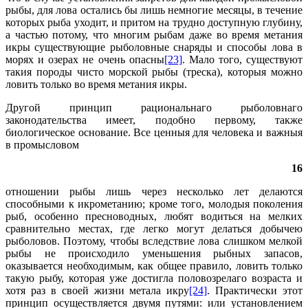
рыбы, для лова остались бы лишь немногие месяцы, в течение
которых рыба уходит, и притом на трудно доступную глубину,
а частью потому, что многим рыбам даже во время метания
икры существующие рыболовные снаряды и способы лова в
морях и озерах не очень опасны
[23]
. Мало того, существуют
такия породы чисто морской рыбы (треска), которыя можно
ловить только во время метания икры.
Другой принцип рациональнаго рыболовнаго
законодательства имеет, подобно первому, также
биологическое основание. Все ценныя для человека и важныя
в промысловом
16
отношении рыбы лишь через несколько лет делаются
способными к икрометанию; кроме того, молодыя поколения
рыб, особенно пресноводных, любят водиться на мелких
сравнительно местах, где легко могут делаться добычею
рыболовов. Поэтому, чтобы вследствие лова слишком мелкой
рыбы не происходило уменьшения рыбных запасов,
оказывается необходимым, как общее правило, ловить только
такую рыбу, которая уже достигла половозрелаго возраста и
хотя раз в своей жизни метала икру
[24]
. Практически этот
принцип осуществляется двумя путями: или установлением