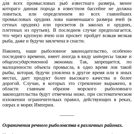
для всех промысловых рыб известнаго размера, менее
котораго данная порода в известном бассейне не должна
ловиться, или определением во всех главнейших
промысловых орудиях лова наименьшаго размера ячей (в
сетных орудиях) или просветов (в заколах и орудиях,
плетеных из прутьев). В последнем случае предполагается,
что через крупную ячею или просвет пройдет всякая мелкая
рыба, даже и будучи завлечена в снасти.
Наконец, наше рыболовное законодательство, особенно
последняго времени, имеет иногда в виду
интересы
также и
общегосударственной экономии.
Так, запрещается, по
малоценности объекта промысла, в одно время лов такой
рыбы, которая, будучи уловлена в другое время или в иных
местах, дает продукт более высокаго качества и более
дорогой. Случаи, в которых это стремление выражено, в
области главным образом морского рыболовнаго
законодательства будут отмечены ниже, при систематическом
изложении ограничительых правил, действующих в реках,
озерах и морях Империи.
———
Огранич
ения речного рыболовства в различных районах.