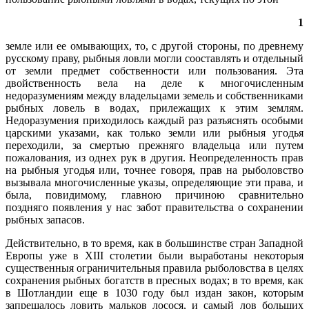
1
земле или ее омывающих, то, с другой стороны, по древнему
русскому праву, рыбныя ловли могли сооставлять и отдельный
от земли предмет собственности или пользования. Эта
двойственность вела на деле к многочисленным
недоразумениям между владельцами земель и собственниками
рыбных ловель в водах, прилежащих к этим землям.
Недоразумения приходилось каждый раз разъяснять особыми
царскими указами, как только земли или рыбныя угодья
переходили, за смертью прежняго владельца или путем
пожалования, из однех рук в другия. Неопределенность прав
на рыбныя угодья или, точнее говоря, прав на рыболовство
вызывала многочисленные указы, определяющие эти права, и
была, повидимому, главною причиною сравнительно
поздняго появления у нас забот правительства о сохранении
рыбных запасов.
Действительно, в то время, как в большинстве стран Западной
Европы уже в XIII столетии были выработаны некоторыя
существенныя ограничительныя правила рыболовства в целях
сохранения рыбных богатств в пресных водах; в то время, как
в Шотландии еще в 1030 году был издан закон, которым
запрещалось ловить мальков лосося, и самый лов больших