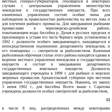
местных генерал-губернаторов, сносящихся в некоторых
случаях с центральным управлением министерства
земледелия и государственных имуществ. При всех
означенных управлениях состоят особые чины для
наблюдения за правильностью рыболовства на местах лова и
для изучения рыбнаго промысла. Для заведывания рыбными
промыслами в черноморско-дунайском районе,
охватывающем воды бассейна р. Дуная в русских пределах и
прилежащую к устьям его часть Чернаго моря, установлены в
1902 г. должности особаго заведывающаго, находящагося в
непосредственном подчинении департамента земледелия, и
его помощника — смотрителя за рыболовством. Казенныя
рыболовныя оброчныя статьи этого района находятся однако в
ведении местнаго управления земледелия и государственных
имуществ и состоят в заведывании департамента
государственных земельных имуществ. Должность
заведывающаго учреждена в 1899 г. для рыбных и морских
звериных промыслов Архангельской губернии при местном
управлении государственных имуществ. Наконец, по закону
3 июня 1902 г., для бассейна Волги выше г. Саратова
учреждены должности особых смотрителей за рыболовством,
12
в числе 8 лиц, распределенных между некоторыми