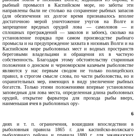
рыбный промысел в Каспийском море, но заботы эти
направлены были не столько на сохранение рыбных запасов
(для обезпечения их долгое время признавалось вполне
достаточною мерой уничтожение учугов на Волге и
запрещение вредных орудий лова — самоловов — и
сплошных преграждений — заколов и забоек), сколько на
установление порядка при самом производстве рыбнаго
промысла и на предупреждение захвата в низовьях Волги и на
Каспийском море рыболовных мест и водных пространств
береговыми владельцами и обращения их в частную
собственность. Благодаря этому обстоятельству старинныя
положения о донском и черноморском казачьем рыболовстве
являются у нас первым сводом не только полицейских
правил, в строгом смысле слова, по части рыболовства, но и
охранительных мер, имеющих в виду увеличение рыбных
богатств. Только этими положениями впервые установлены
заповедныя для лова места, определенная длина рыболовных
орудий, открытие фарватера для прохода рыбы вверх,
наименьшая ячея в рыболовных ору-
6
диях и т. п. ограничения, вошедшия впоследствии в
рыболовныя правила 1865 г. для каспийско-волжскаго
рыболовнаго района и правила 1880 г. для закавказских