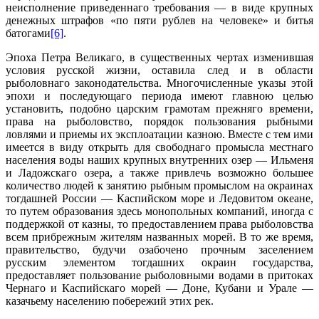
неисполнение приведеннаго требования — в виде крупных
денежных штрафов «по пяти рублев на человеке» и битья
батогами
[6]
.
Эпоха Петра Великаго, в существенных чертах изменившая
условия русской жизни, оставила след и в области
рыболовнаго законодательства. Многочисленные указы этой
эпохи и последующаго периода имеют главною целью
установить, подобно царским грамотам прежняго времени,
права на рыболовство, порядок пользования рыбными
ловлями и приемы их эксплоатации казною. Вместе с тем ими
имеется в виду открыть для свободнаго промысла местнаго
населения воды наших крупных внутренних озер — Ильменя
и Ладожскаго озера, а также привлечь возможно большее
количество людей к занятию рыбным промыслом на окраинах
тогдашней России — Каспийском море и Ледовитом океане,
то путем образования здесь монопольных компаний, иногда с
поддержкой от казны, то предоставлением права рыболовства
всем прибрежным жителям названных морей. В то же время,
правительство, будучи озабочено прочным заселением
русским элементом тогдашних окраин государства,
предоставляет пользование рыболовными водами в притоках
Чернаго и Каспийскаго морей — Доне, Кубани и Урале —
казачьему населению побережий этих рек.