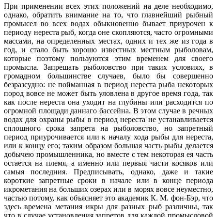
При применении всех этих положений на деле необходимо,
однако, обратить внимание на то, что главнейший рыбный
промысел во всех водах обыкновенно бывает приурочен к
периоду нереста рыб, когда оне скопляются, часто огромными
массами, на определенных местах, одних и тех же из года в
год, и стало быть хорошо известных местным рыболовам,
которые поэтому пользуются этим временем для своего
промысла. Запрещать рыболовство при таких условиях, в
громадном большинстве случаев, было бы совершенно
безразсудно: не пойманная в период нереста рыба некоторых
пород вовсе не может быть уловлена в другое время года, так
как после нереста она уходит на глубины или расходится по
огромной площади даннаго бассейна. В этом случае в речных
водах для охраны рыбы в период нереста не устанавливается
сплошного срока запрета на рыболовство, но запретный
период приурочивается или к началу хода рыбы для нереста,
или к концу его; таким образом большая часть рыбы делается
добычею промышленника, но вместе с тем некоторая ея часть
остается на племя, а именно или первыя части косяков или
самыя последния. Предписывать, однако, даже и такие
короткие запретные сроки в начале или в конце периода
икрометания на больших озерах или в морях вовсе неуместно,
частью потому, как объясняет это академик К. М. фон-Бэр, что
здесь времена метания икры для разных рыб различны, так
что в случае установления запретов для каждой промысловой