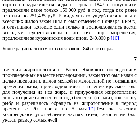
торгах на куракинския воды на срок с 1847 г. откупщики
предложили казне только 150,000 руб. в год, тогда как ранее
платили по 251,435 руб. В виду явнаго ущерба для казны и
всеобщих жалоб закон 1842 г. был отменен с 1 января 1849 г.,
и откупщики, которые одни только и воспользовались всеми
выгодами существовавшаго до тех пор запрещения,
предложили за куракинския воды вновь 249,800 р.
[16]
Более рациональным оказался закон 1846 г. об огра-
7
ничении жиротопления на Волге. Явившись последствием
произведенных на месте изследований, закон этот был издан с
целью прекратить вылов мелкой и малоценной по тогдашним
временам рыбы, производившийся в течение круглаго года
для получения из нея жира, и приурочивая жиротопление
лишь ко времени весенняго хода бешенки (сельди); только эту
рыбу и разрешалось обращать на жиротопление в период
времени с 20 апреля по 5 мая
[17]
.Тем же законом
воспрещалось употребление частых сетей, хотя и не был
указан размер самых ячей.
———