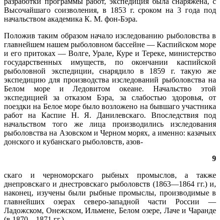
разработки программы работ, экспедиция была снаряжена, с
Высочайшаго соизволения, в 1853 г. сроком на 3 года под
начальством академика К. М. фон-Бэра.
Положив таким образом начало изследованию рыболовства в
главнейшем нашем рыболовном бассейне — Каспийском море
и его притоках — Волге, Урале, Куре и Тереке, министерство
государственных имуществ, по окончании каспийской
рыболовной экспедиции, снарядило в 1859 г. такую же
экспедицию для производства изследований рыболовства на
Белом море и Ледовитом океане. Начальство этой
экспедицией за отказом Бэра, за слабостью здоровья, от
поездки на Белое море было возложено на бывшаго участника
работ на Каспие Н. Я. Данилевскаго. Впоследствия под
начальством того же лица производились изследования
рыболовства на Азовском и Черном морях, а именно: казачьих
донского и кубанскаго рыболовств, азов-
9
скаго и черноморскаго рыбных промыслов, а также
днепровскаго и днестровскаго рыболовств (1863—1864 гг.) и,
наконец, изучены были рыбные промыслы, производимые в
главнейших озерах северо-западной части России —
Ладожском, Онежском, Ильмене, Белом озере, Лаче и Чаранде
(в 1870—1871 гг.).