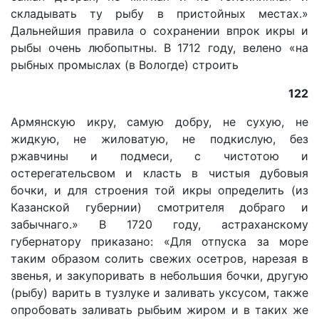
складывать ту рыбу в пристойных местах.»
Дальнейшия правила о сохранении впрок икры и
рыбы очень любопытны. В 1712 году, велено «на
рыбных промыслах (в Вологде) строить
122
Армянскую икру, самую добру, не сухую, не
жидкую, не жиловатую, не подкислую, без
ржавчины и подмеси, с чистотою и
остерегательсвом и класть в чистыя дубовыя
бочки, и для строения той икры определить (из
Казанской губернии) смотрителя добраго и
забычнаго.» В 1720 году, астраханскому
губернатору приказано: «Для отпуска за море
таким образом солить свежих осетров, нарезая в
звенья, и закупоривать в небольшия бочки, другую
(рыбу) варить в тузлуке и заливать уксусом, также
опробовать заливать рыбьим жиром и в таких же