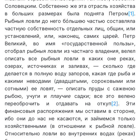
Соловецким. Собственно же эта отрасль хозяйства
в больших размерах была поднята Петром
[1]
.
Рыбныя ловли до него бóльшею частью составляла
частную собственность отдельных лиц, общин, или
установлений, или, наконец, самих царей. Петр
Великий, во имя «государственной пользы»,
отобрал рыбныя ловли из частнаго владения, велел
описать все рыбныя ловли в каких оне реках,
озерах, источниках и заливах, — сколько где
делается в полную воду запоров, какая где рыба и
какими неводами (двадцатыми, сороковыми или
сотными) ее ловят, — описать пруды с саженою
рыбою, учуги и
плаучие
садки; все это велено
переоброчить и отдавать на откуп
[2]
. Эти
финансовыя распоряжения мы оставим в стороне,
ибо они до нас не касаются, и займемся только
хозяйственными (в отношении к рыбной ловле).
Относительно ловли во внутренних водах (реках)