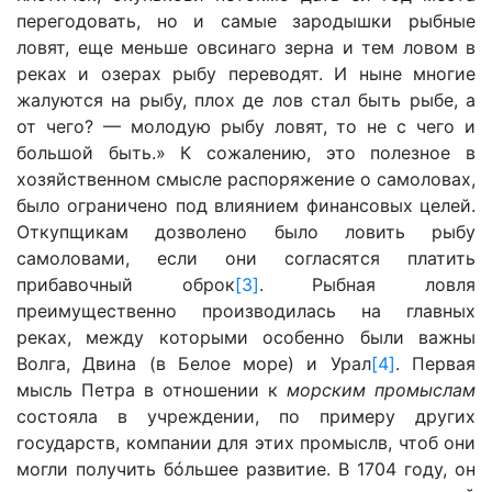
перегодовать, но и самые зародышки рыбные
ловят, еще меньше овсинаго зерна и тем ловом в
реках и озерах рыбу переводят. И ныне многие
жалуются на рыбу, плох де лов стал быть рыбе, а
от чего? — молодую рыбу ловят, то не с чего и
большой быть.» К сожалению, это полезное в
хозяйственном смысле распоряжение о самоловах,
было ограничено под влиянием финансовых целей.
Откупщикам дозволено было ловить рыбу
самоловами, если они согласятся платить
прибавочный оброк
[3]
. Рыбная ловля
преимущественно производилась на главных
реках, между которыми особенно были важны
Волга, Двина (в Белое море) и Урал
[4]
. Первая
мысль Петра в отношении к
морским промыслам
состояла в учреждении, по примеру других
государств, компании для этих промыслв, чтоб они
могли получить бóльшее развитие. В 1704 году, он