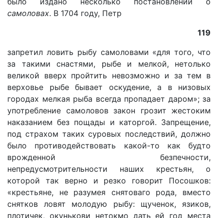
было издано несколько постановлений о
самоловах
. В 1704 году, Петр
119
запретил ловить рыбу самоловами «для того, что
за такими снастями, рыбе и мелкой, нетолько
великой вверх пройтить невозможно и за тем в
верховье рыбе бывает оскудение, а в низовых
городах мелкая рыба всегда пропадает даром»; за
употребление самоловов закон грозит жестоким
наказанием без пощады и каторгой. Запрещение,
под страхом таких суровых последствий, должно
было противодействовать какой-то как будто
врожденной безпечности,
непредусмотрительности наших крестьян, о
которой так верно и резко говорит Посошков:
«крестьяне, не разумея снятоваго рода, вместо
снятков ловят молодую рыбу: щученок, язиков,
плотичек, окунькови нетокмо дать ей год места