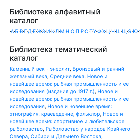
Библиотека алфавитный
каталог
·
А
·
Б
·
В
·
Г
·
Д
·
Е
·
Ж
·
З
·
И
·
К
·
Л
·
М
·
Н
·
О
·
П
·
Р
·
С
·
Т
·
У
·
Ф
·
Х
·
Ц
·
Ч
·
Ш
·
Щ
·
Э
·
Ю
·
Библиотека тематический
каталог
Каменный век - энеолит
,
Бронзовый и ранний
железный века
,
Средние века
,
Новое и
новейшее время: рыбная промышленность и ее
исследования (издания до 1917 г.)
,
Новое и
новейшее время: рыбная промышленность и ее
исследования
,
Новое и новейшее время:
этнография, краеведение, фольклор
,
Новое и
новейшее время: спортивное и любительское
рыболовство
,
Рыболовство у народов Крайнего
Севера, Сибири и Дальнего Востока
,