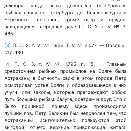
декабря, когда была дозволена безоброчная
рыбная ловля от Петербурга до Шлиссельбурга и
Березовых островов, кроме озер и прудов,
находящихся в средней даче (П. С. З. т. V, № 3,
465).
[3]
П. С. З. т. VI, № 1,956. Т. V, № 2,077. — Посошк.,
стр. 180.
[4]
П. С. З. т. IV, № 1,795, п. 15. — Главным
средоточием рыбных промыслов на Волге была
Астрахань; в бытность свою в этом городе Петр
осмотривал устья Волги и образовавшиеся в них
учуги, или заколы, которые преграждают собою
путь большим рыбам: белуге, осетрам и друг. Это и
было причиной, почему здесь производился
лучший лов. Петр Великий был недоволен тем, что
Астраханцы исключительно пользуются этой
выгодой, отчего верхние приволжские жители