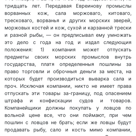
тридцать лет. Передавая Евреинову промыслы
ворванных кож, сала моржоваго, китоваго,
тресковаго, ворванья и других морских зверей,
моржовых костей и кож, сухой и карзанной трески
и разной рыбы, — он предписывал ему умножать
это дело с года на год и издал следующия
положения: 1) компания может отпускать
предметы своих морских промыслов внутрь
государства, платя определенныя пошлины за
право торговли и оброчныя деньги за места, на
которых будет производиться выварка сала и
проч. Исключая компании, никто не имеет права
отпускать эти товары за-границу, под опасением
штрафа и конфискации судов и товаров.
Компанейщики должны покупать у ловцов по
вольной цене все, что они поймают, при чем
пошлин с ловцов не брать; если же ловцы будут
продавать рыбу, сало и кость мимо компании,