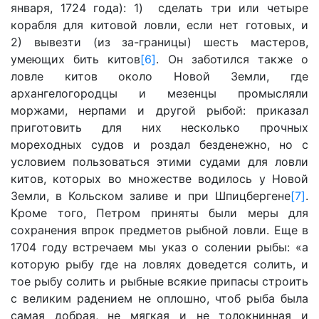
января, 1724 года): 1) сделать три или четыре
корабля для китовой ловли, если нет готовых, и
2) вывезти (из за-границы) шесть мастеров,
умеющих бить китов
[6]
. Он заботился также о
ловле китов около Новой Земли, где
архангелогородцы и мезенцы промысляли
моржами, нерпами и другой рыбой: приказал
приготовить для них несколько прочных
мореходных судов и роздал безденежно, но с
условием пользоваться этими судами для ловли
китов, которых во множестве водилось у Новой
Земли, в Кольском заливе и при Шпицбергене
[7]
.
Кроме того, Петром приняты были меры для
сохранения впрок предметов рыбной ловли. Еще в
1704 году встречаем мы указ о солении рыбы: «а
которую рыбу где на ловлях доведется солить, и
тое рыбу солить и рыбные всякие припасы строить
с великим радением не оплошно, чтоб рыба была
самая добрая, не мягкая и не толокнинная и