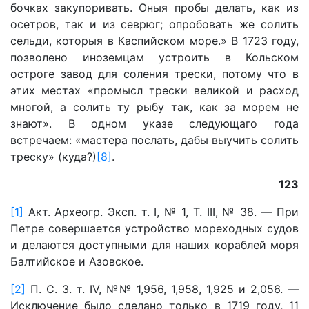
бочках закупоривать. Оныя пробы делать, как из
осетров, так и из севрюг; опробовать же солить
сельди, которыя в Каспийском море.» В 1723 году,
позволено иноземцам устроить в Кольском
остроге завод для соления трески, потому что в
этих местах «промысл трески великой и расход
многой, а солить ту рыбу так, как за морем не
знают». В одном указе следующаго года
встречаем: «мастера послать, дабы выучить солить
треску» (куда?)
[8]
.
123
[1]
Акт. Археогр. Эксп. т. I, № 1, Т. III, № 38. — При
Петре совершается устройство мореходных судов
и делаются доступными для наших кораблей моря
Балтийское и Азовское.
[2]
П. С. 3. т. IV, №№ 1,956, 1,958, 1,925 и 2,056. —
Исключение было сделано только в 1719 году, 11