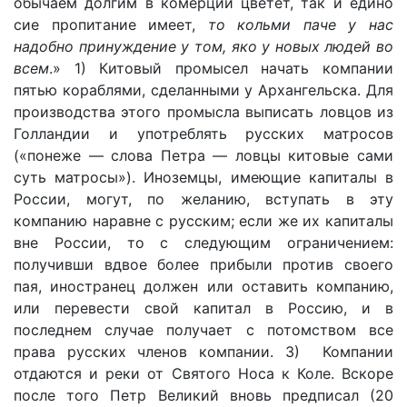
обычаем долгим в комерции цветет, так и едино
сие пропитание имеет,
то кольми паче у нас
надобно принуждение у том, яко у новых людей во
всем
.» 1) Китовый промысел начать компании
пятью кораблями, сделанными у Архангельска. Для
производства этого промысла выписать ловцов из
Голландии и употреблять русских матросов
(«понеже — слова Петра — ловцы китовые сами
суть матросы»). Иноземцы, имеющие капиталы в
России, могут, по желанию, вступать в эту
компанию наравне с русским; если же их капиталы
вне России, то с следующим ограничением:
получивши вдвое более прибыли против своего
пая, иностранец должен или оставить компанию,
или перевести свой капитал в Россию, и в
последнем случае получает с потомством все
права русских членов компании. 3) Компании
отдаются и реки от Святого Носа к Коле. Вскоре
после того Петр Великий вновь предписал (20