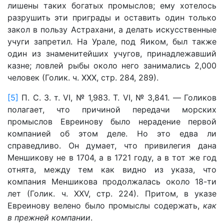
лишены таких богатых промыслов; ему хотелось
разрушить эти приграды и оставить один только
закол в пользу Астрахани, а делать искусственные
учуги запретил. На Урале, под Яиком, был также
один из знаменитейших учугов, принадлежавший
казне; ловлей рыбы около него занимались 2,000
человек (Голик. ч. XXX, стр. 284, 289).
[5]
П. С. З. т. VI, № 1,983. Т. VI, № 3,841. — Голиков
полагает, что причиной передачи морских
промыслов Евреинову было нерадение первой
компанией об этом деле. Но это едва ли
справедливо. Он думает, что привилегия дана
Меншикову не в 1704, а в 1721 году, а в тот же год
отнята, между тем как видно из указа, что
компания Меншикова продолжалась около 18-ти
лет (Голик. ч. XXV, стр. 224). Притом, в указе
Евреинову велено было промыслы содержать,
как
в прежней компании
.