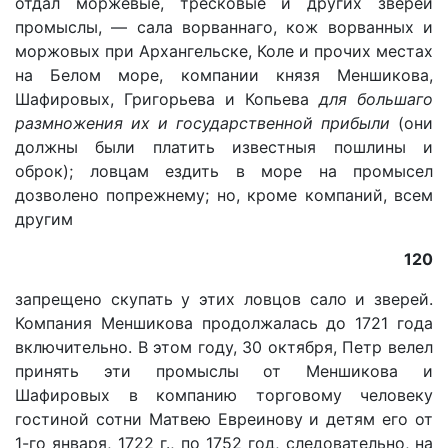
отдал моржевые, тресковые и других зверей
промыслы, — сала ворваннаго, кож ворванных и
моржовых при Архангельске, Коле и прочих местах
на Белом море, компании князя Меншикова,
Шафировых, Григорьева и Копьева
для большаго
размножения их и государственной прибыли
(они
должны были платить известныя пошлины и
оброк); ловцам ездить в море на промысел
дозволено попрежнему; но, кроме компаний, всем
другим
120
запрещено скупать у этих ловцов сало и зверей.
Компания Меншикова продолжалась до 1721 года
включительно. В этом году, 30 октября, Петр велел
принять эти промыслы от Меншикова и
Шафировых в компанию торговому человеку
гостиной сотни Матвею Евреинову и детям его от
1-го января, 1722 г., по 1752 год, следовательно, на