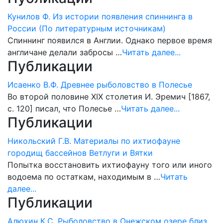
Кунилов Ф. Из истории появления спиннинга в
России (По литературным источникам)
Спиннинг появился в Англии. Однако первое время
англичане делали забросы …
Читать далее...
Публикации
Исаенко В.Ф. Древнее рыболовство в Полесье
Во второй половине XIX столетия И. Эремич [1867,
с. 120] писал, что Полесье …
Читать далее...
Публикации
Никольский Г.В. Материалы по ихтиофауне
городищ бассейнов Ветлуги и Вятки
Попытка восстановить ихтиофауну того или иного
водоема по остаткам, находимым в …
Читать
далее...
Публикации
Алюхин К.С. Рыболовство в Онежском озере близ