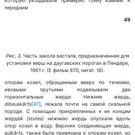
которую укладывали примерно тонну камней. К
передним
49
Рис. 3.
Часть закола вастала, предназначенная для
установки верш на даугавских порогах в Пендере,
1961 г. (Е фильм 870, негат. 18).
опорам козел, обращенным вверх по течению,
ивовыми прутьями подвязывали две
горизонтальные жерди. Нижняя жердь,
dibeuskārts
[47]
,
лежала почти на самой скальной
породе. С помощью прикрепленных к ее концам
жердей
(stutes)
нижнюю жердь опускали вдоль
опор козел в воду. Верхняя соединяющая жердь,
sulkārts,
также была привязана к опорам козел, но