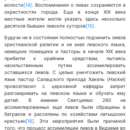
волости
[14]
. Воспоминания о ливах сохраняются в
окрестностях города. Еще в конце XIX века
местные жители могли указать здесь несколько
десятков бывших ливскпх хуторов
[15]
.
Будучи не в состоянии полностью подчинить ливов
христианской религии и не зная ливского языка,
немецкие помещики и пасторы в начале XIX века
прибегли к крайним средствам, пытаясь
насильственным путем ассимилировать
оставшихся ливов. С целью уничтожить ливский
язык пастор Салацского прихода Хакель (Hackel)
провозгласил с церковной кафедры запрет
разговаривать на ливском языке и обучать ему
детей. В имении Светциемс 260 не
ассимилированных еще ливов были обращены в
батраков и расселены по хозяйствам латышских
крестьян
[16]
. Эти мероприятия были причиной
того, что процесс ассимиляции ливов в Видземе во