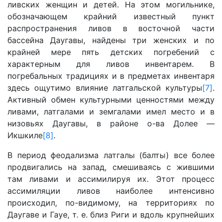
ливских женщин и детей. На этом могильнике,
обозначающем крайний известный пункт
распространения ливов в восточной части
бассейна Даугавы, найдены три женских и по
крайней мере пять детских погребений с
характерным для ливов инвентарем. В
погребальных традициях и в предметах инвентаря
здесь ощутимо влияние латгальской культуры
[7]
.
Активный обмен культурными ценностями между
ливами, латгалами и земгалами имел место и в
низовьях Даугавы, в районе о-ва Долее —
Икшкиле
[8]
.
В период феодализма латгалы (балты) все более
продвигались на запад, смешиваясь с жившими
там ливами и ассимилируя их. Этот процесс
ассимиляции ливов наиболее интенсивно
происходил, по-видимому, на территориях по
Даугаве и Гауе, т. е. близ Риги и вдоль крупнейших