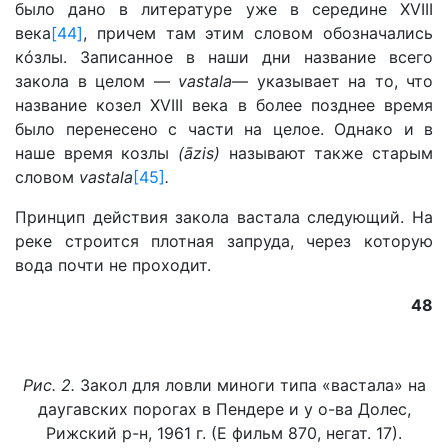
было дано в литературе уже в середине XVIII
века
[44]
, причем там этим словом обозначались
кóзлы. Записанное в наши дни название всего
закола в целом —
vastala
— указывает на то, что
название козел XVIII века в более позднее время
было перенесено с части на целое. Однако и в
наше время козлы
(āzis)
называют также старым
словом
vastala
[45]
.
Принцип действия закола вастала следующий. На
реке строится плотная запруда, через которую
вода почти не проходит.
48
Рис. 2.
Закол для ловли миноги типа «вастала» на
даугавских порогах в Пендере и у о-ва Долес,
Рижский р-н, 1961 г. (Е фильм 870, негат. 17).