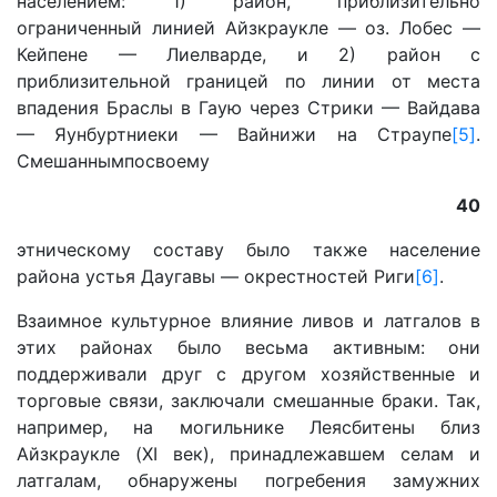
населением: 1) район, приблизительно
ограниченный линией Айзкраукле — оз. Лобес —
Кейпене — Лиелварде, и 2) район с
приблизительной границей по линии от места
впадения Браслы в Гаую через Стрики — Вайдава
— Яунбуртниеки — Вайнижи на Страупе
[5]
.
Смешаннымпосвоему
40
этническому составу было также население
района устья Даугавы — окрестностей Риги
[6]
.
Взаимное культурное влияние ливов и латгалов в
этих районах было весьма активным: они
поддерживали друг с другом хозяйственные и
торговые связи, заключали смешанные браки. Так,
например, на могильнике Леясбитены близ
Айзкраукле (XI век), принадлежавшем селам и
латгалам, обнаружены погребения замужних