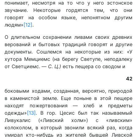
понимает, несмотря на то что у него эстонское
звучание. Некоторые гордятся тем, что они
говорят на особом языке, непонятном другим
людям»
[12]
.
О длительном сохранении ливами своих древних
верований и бытовых традиций говорят и другие
документы. Сошлемся на некоторые из них: «У
хутора Мемциемс (на берегу Светупе, неподалеку
от Светциемс. —
С. Ц.)
есть пещера со сводом и
42
боковыми ходами, созданная, вероятно, природой
в каменистой земле. Еще поныне в этой пещере
находят пожертвования — хлеб и предметы
одежды»
[13]
. В гор. Цесис был так называемый
Ливукалис («Ливский холм») с «ливским»
колоколом, в который звонили всякий раз, когда
умирал кто-нибудь из жителей бывшей Ливской