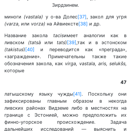
Зирдзинем.
миноги
(vastala
)
у о-ва Долес
[37]
, закол для угря
(varza,
или
vorza
)
на Айвиексте
[38]
и др.
Название закола
tacis
имеет аналогии как в
ливском
(tats
à
или
tats
)
[39]
,так и в эстонском
(takistus
)
[40]
и переводится как «преграда»,
«заграждение». Примечательны также такие
обозначения закола, как
virga, vastala, aris, selukšs,
которые
47
латышскому языку чужды
[41]
. Поскольку они
зафиксированы главным образом в некогда
ливских районах Видземе либо в местностях на
границе с Эстонией, можно предположить их
финно-угорское происхождение. Задача
дальнейших исследований — выяснить и