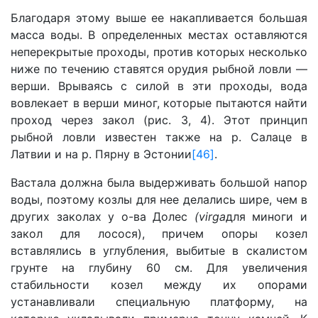
Благодаря этому выше ее накапливается большая
масса воды. В определенных местах оставляются
неперекрытые проходы, против которых несколько
ниже по течению ставятся орудия рыбной ловли —
верши. Врываясь с силой в эти проходы, вода
вовлекает в верши миног, которые пытаются найти
проход через закол (рис. 3, 4). Этот принцип
рыбной ловли известен также на р. Салаце в
Латвии и на р. Пярну в Эстонии
[46]
.
Вастала должна была выдерживать большой напор
воды, поэтому козлы для нее делались шире, чем в
других заколах у о-ва Долес
(virga
для миноги и
закол для лосося), причем опоры козел
вставлялись в углубления, выбитые в скалистом
грунте на глубину 60 см. Для увеличения
стабильности козел между их опорами
устанавливали специальную платформу, на