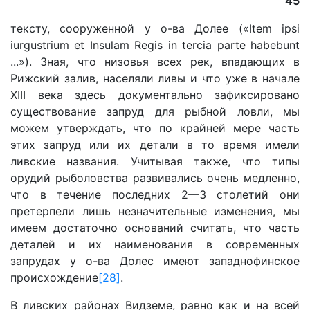
45
тексту, сооруженной у о-ва Долее («Item ipsi
iurgustrium et Insulam Regis in tercia parte habebunt
...»). Зная, что низовья всех рек, впадающих в
Рижский залив, населяли ливы и что уже в начале
XIII века здесь документально зафиксировано
существование запруд для рыбной ловли, мы
можем утверждать, что по крайней мере часть
этих запруд или их детали в то время имели
ливские названия. Учитывая также, что типы
орудий рыболовства развивались очень медленно,
что в течение последних 2—3 столетий они
претерпели лишь незначительные изменения, мы
имеем достаточно оснований считать, что часть
деталей и их наименования в современных
запрудах у о-ва Долес имеют западнофинское
происхождение
[28]
.
В ливских районах Видземе, равно как и на всей