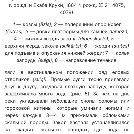
г. рожд. и Екаба Круки, 1884 г. рожд. (Е 21, 4075,
4078).
1
— козлы
(āzis);
2
— поперечины опор козел
(šūtras);
3
— доски платформы для камней
(lāmeži);
4
— нижняя жердь закола
(dibenskārts);
5
—
верхняя жердь закола
(sulkārts);
6
— жерди
(stutes)
для подъема и опускания нижней жерди; 7 — колья
запруды
(sulgi);
8 —
направление течения.
ляли в вертикальном положении ряд еловых
стволиков
(sulgi).
Прямые сулги тесно прилегали
друг к другу, создавая плотную запруду, которая
задерживала много воды (рис. 5). За нею на дне
реки укладывали небольшие снопы соломы или
гороховой китины, которые уминали ногами и
через каждые 3—4 м прижимали обломками
скальной породы. Закол вастала устанавливался
на гладких скальных породах, где вода не