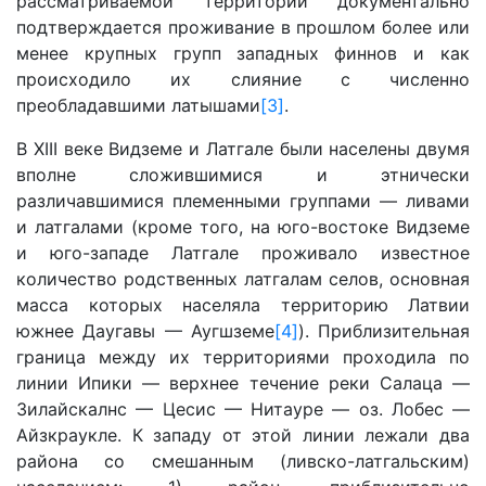
рассматриваемой территории документально
подтверждается проживание в прошлом более или
менее крупных групп западных финнов и как
происходило их слияние с численно
преобладавшими латышами
[3]
.
В XIII веке Видземе и Латгале были населены двумя
вполне сложившимися и этнически
различавшимися племенными группами — ливами
и латгалами (кроме того, на юго-востоке Видземе
и юго-западе Латгале проживало известное
количество родственных латгалам селов, основная
масса которых населяла территорию Латвии
южнее Даугавы — Аугшземе
[4]
). Приблизительная
граница между их территориями проходила по
линии Ипики — верхнее течение реки Салаца —
Зилайскалнс — Цесис — Нитауре — оз. Лобес —
Айзкраукле. К западу от этой линии лежали два
района со смешанным (ливско-латгальским)