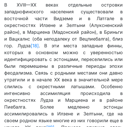
В XVIII—XX веках отдельные островки
западнофинского населения существовали в
восточной части Видземе и в Латгале в
окрестностях Илзене и Зелтыни (Алуксненский
район), в Марциена (Мадонский район), в Бриньги
и Вацкалнс (оба неподалеку от Вецпиебалга), близ
гор. Лудза
[18]
. В эти места западные финны,
которых в основном можно с уверенностью
идентифицировать с эстонцами, переселились или
были перемешены в различные периоды эпохи
феодализма. Связь с родными местами они давно
утратили и в начале XX века в значительной мере
слились с окрестными латышами. Особенно
интенсивно ассимиляция происходила в
окрестностях Лудза и Марциена и в районе
Пиебалга. Более медленно эстонцы
ассимилировались в Илзене и Зелтыни, где на
своем родном языке многие из них говорили еще в