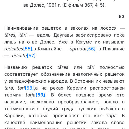
ва Долес, 1961 г. (Е фильм 867, 4, 5).
53
Наименование решеток в заколах на лосося —
tāres, tāri
— вдоль Даугавы зафиксировано пока
лишь на о-ве Долес. Уже в Кегумс их называли
redelites
[55]
,в Клинтайне —
spruodi
[56]
,
в Плявиняс
—
redelite
[57]
.
Названию решеток
tāres
или
tāri
полностью
соответствует обозначение аналогичных решеток
у западнофинских народов. В Эстонии их называют
tara, tari
[58]
,а на реках Карелии распространен
термин
tarja
[59]
.
В более позднее время это
название, несколько преобразованное, вошло в
терминологию орудий труда русских рыбаков в
Карелии, которые произносят его как
тара.
В
качестве наименования решетки закола слово