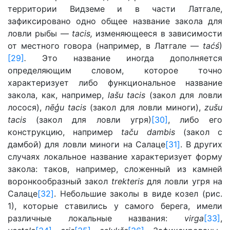
территории Видземе и в части Латгале,
зафиксировано одно общее название закола для
ловли рыбы —
tacis
,
изменяющееся в зависимости
от местного говора (например, в Латгале —
taćś
)
[29]
.
Это название иногда дополняется
определяющим словом, которое точно
характеризует либо функциональное название
закола, как, например,
lašu tacis
(закол для ловли
лосося),
nēģu tacis
(закол для ловли миноги),
zušu
tacis
(закол для ловли угря)
[30]
, либо его
конструкцию, например
taču dambis
(закол с
дамбой) для ловли миноги на Салаце
[31]
. В других
случаях локальное название характеризует форму
закола: таков, например, сложенный из камней
воронкообразный закол
trekteris
для ловли угря на
Салаце
[32]
. Небольшие заколы в виде козел (рис.
1), которые ставились у самого берега, имели
различные локальные названия:
virga
[33]
,