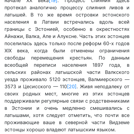
начале XX века
[19]
. Процесс слияния здесь
протекал аналогично процессу слияния ливов и
латышей. В то же время островки эстонского
населения в Латвии встречались вдоль всей
границы с Эстонией, особенно в окрестностях
Айнажи, Валка, Апе и Алуксне. Часть этих эстонцев
поселилась здесь только после реформ 60-х годов
XIX века, когда были отменены ограничения
свободы перемещения крестьян. По данным
всеобщей переписи населения 1897 года, в
сельских районах латышской части Валкского
уезда проживало 5120 эстонцев, Валмиерского —
3573 и Цесисского — 110
[20]
. Живя неподалеку от
своих родных мест, многие из этих эстонцев
поддерживали регулярные связи с родственниками
в Эстонии и очень медленно смешивались с
латышами, хотя следует отметить, что почти все
проживающие ваше в северной части Видземе
эстонцы хорошо владеют латышским языком.