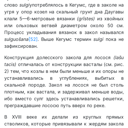
слово
sulgi
употреблялось в Кегумс, где в заколе на
угря у опор козел на скальный грунт дна Даугавы
клали 5—6-метровые вязанки
(grīstes)
из хвойных
или ольховых ветвей диаметром около 50 см.
Процесс укладывания вязанок в закол назывался
sulguošana
[52]
. Выше Кегумс термин
sulgi
пока не
зафиксирован.
Конструкция долесского закола для лосося
(lašu
tacis)
отличалась от конструкции васталы (см. рис.
2) тем, что козлы в нем были меньше и их опоры не
устанавливались в углублениях, выбитых в
скальной породе. Закол на лосося не был столь
плотным, как вастала, и задерживал меньше воды,
ибо вместо сулг здесь устанавливались решетки,
преграждавшие лососю путь вверх по реке.
В XVIII веке их делали из круглых прямых
стволиков, которые привязывали к жердям закола