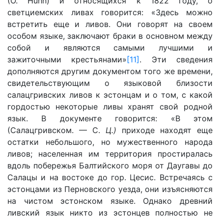
(О. Huhn) и относящихся к 1822 году, о
светциемских ливах говорится: «Здесь можно
встретить еще и ливов. Они говорят на своем
особом языке, заключают браки в основном между
собой и являются самыми лучшими и
зажиточными крестьянами»
[11]
. Эти сведения
дополняются другим документом того же времени,
свидетельствующим о языковой близости
салацгривских ливов к эстонцам и о том, с какой
гордостью некоторые ливы хранят свой родной
язык. В документе говорится: «В этом
(Салацгривском. — С.
Ц.)
приходе находят еще
остатки небольшого, но мужественного народа
ливов; населенная им территория простиралась
вдоль побережья Балтийского моря от Даугавы до
Салацы и на востоке до гор. Цесис. Встречаясь с
эстонцами из Перновского уезда, они изъясняются
на чистом эстонском языке. Однако древний
ливский язык никто из эстонцев полностью не