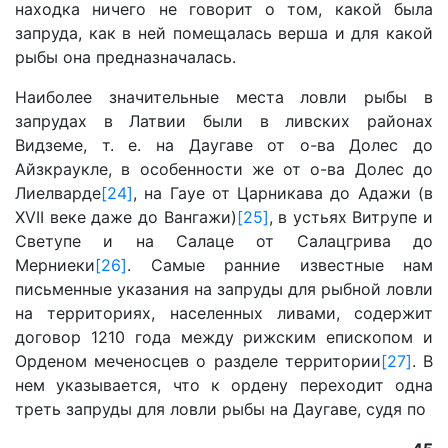
находка ничего не говорит о том, какой была
запруда, как в ней помещалась верша и для какой
рыбы она предназначалась.
Наиболее значительные места ловли рыбы в
запрудах в Латвии были в ливских районах
Видземе, т. е. на Даугаве от о-ва Долес до
Айзкраукле, в особенности же от о-ва Долес до
Лиелварде
[24]
, на Гауе от Царникава до Адажи (в
XVII веке даже до Вангажи)
[25]
, в устьях Витрупе и
Светупе и на Салаце от Салацгрива до
Мерниеки
[26]
. Самые ранние известные нам
письменные указания на запруды для рыбной ловли
на территориях, населенных ливами, содержит
договор 1210 года между рижским епископом и
Орденом меченосцев о разделе территории
[27]
. В
нем указывается, что к ордену переходит одна
треть запруды для ловли рыбы на Даугаве, судя по