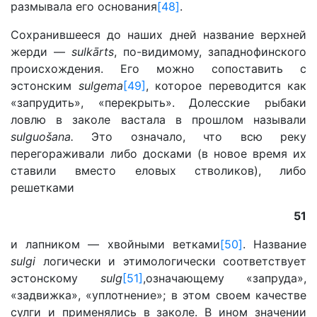
размывала его основания
[48]
.
Сохранившееся до наших дней название верхней
жерди —
sulkārts
, по-видимому, западнофинского
происхождения. Его можно сопоставить с
эстонским
sulgema
[49]
, которое переводится как
«запрудить», «перекрыть». Долесские рыбаки
ловлю в заколе вастала в прошлом называли
sulguošana.
Это означало, что всю реку
перегораживали либо досками (в новое время их
ставили вместо еловых стволиков), либо
решетками
51
и лапником — хвойными ветками
[50]
. Название
sulgi
логически и этимологически соответствует
эстонскому
sulg
[51]
,означающему «запруда»,
«задвижка», «уплотнение»; в этом своем качестве
сулги и применялись в заколе. В ином значении