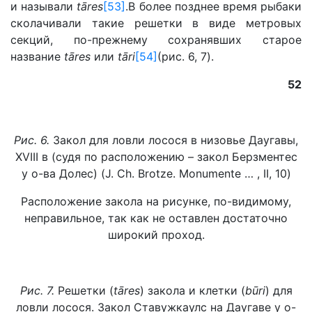
и называли
tāres
[53]
.В более позднее время рыбаки
сколачивали такие решетки в виде метровых
секций, по-прежнему сохранявших старое
название
tāres
или
tāri
[54]
(рис. 6, 7).
52
Рис. 6.
Закол для ловли лосося в низовье Даугавы,
XVIII в (судя по расположению – закол Берзментес
у о-ва Долес) (J. Ch. Brotze. Monumente … , II, 10)
Расположение закола на рисунке, по-видимому,
неправильное, так как не оставлен достаточно
широкий проход.
Рис. 7.
Решетки (
tāres
) закола и клетки (
b
ū
ri
) для
ловли лосося. Закол Ставужкаулс на Даугаве у о-