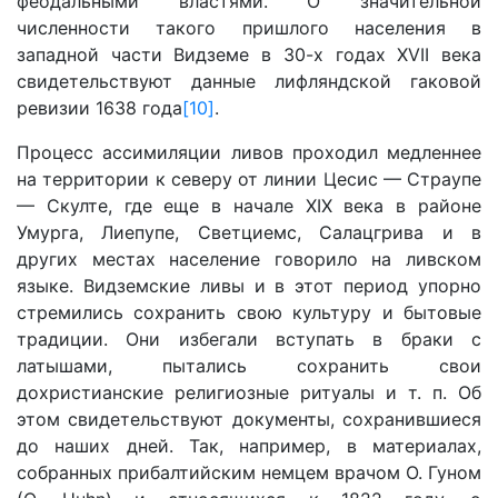
феодальными властями. О значительной
численности такого пришлого населения в
западной части Видземе в 30-х годах XVII века
свидетельствуют данные лифляндской гаковой
ревизии 1638 года
[10]
.
Процесс ассимиляции ливов проходил медленнее
на территории к северу от линии Цесис — Страупе
— Скулте, где еще в начале XIX века в районе
Умурга, Лиепупе, Светциемс, Салацгрива и в
других местах население говорило на ливском
языке. Видземские ливы и в этот период упорно
стремились сохранить свою культуру и бытовые
традиции. Они избегали вступать в браки с
латышами, пытались сохранить свои
дохристианские религиозные ритуалы и т. п. Об
этом свидетельствуют документы, сохранившиеся
до наших дней. Так, например, в материалах,
собранных прибалтийским немцем врачом О. Гуном