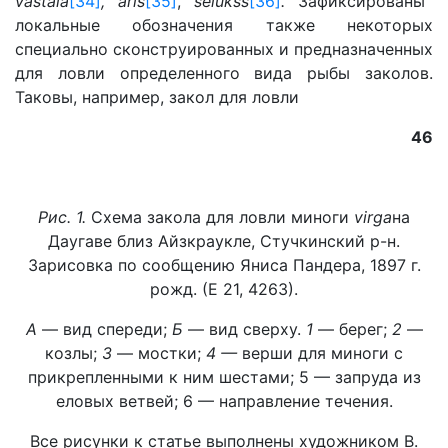
vastala
[34]
, aris
[35]
,
selukšs
[36]
.
Зафиксированы
локальные обозначения также некоторых
специально сконструированных и предназначенных
для ловли определенного вида рыбы заколов.
Таковы, например, закол для ловли
46
Рис. 1.
Схема закола для ловли миноги
virga
на
Даугаве близ Айзкраукле, Стучкинский р-н.
Зарисовка по сообщению Яниса Пандера, 1897 г.
рожд. (Е 21, 4263).
А
— вид спереди;
Б
— вид сверху.
1
— берег;
2
—
козлы;
3
— мостки;
4 —
верши для миноги с
прикрепленными к ним шестами; 5 — запруда из
еловых ветвей; 6 — направление течения.
Все рисунки к статье выполнены художником В.