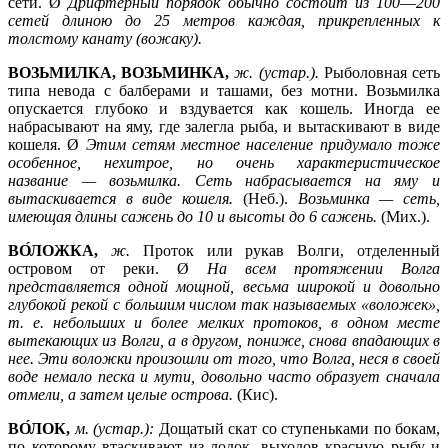
сети. Ø
Дрифтерный порядок обычно состоит из 100
—
200
сетей длиною до 25 метров каждая, прикрепленных к
толстому канату (вожаку).
ВОЗЬМИЛКА, ВОЗЬМИНКА,
ж. (устар.).
Рыболовная сеть
типа невода с балберами и ташами, без мотни. Возьмилка
опускается глубоко и вздувается как кошель. Иногда ее
набрасывают на яму, где залегла рыба, и вытаскивают в виде
кошеля. Ø
Этим сетям местное население придумало тоже
особенное, нехитрое, но очень характеристическое
название —
возьмилка. Сеть набрасывается на яму и
вытаскивается в виде кошеля.
(Неб.).
Возьминка —
сеть,
имеющая длины сажень до 10 и высоты до 6 сажень.
(Мих.).
ВО́ЛОЖКА,
ж.
Проток или рукав Волги, отделенный
островом от реки. Ø
На всем протяжении Волга
представляется одной мощной, весьма широкой и довольно
глубокой рекой с большим числом так называемых «воложек»,
т. е. небольших и более мелких протоков, в одном месте
вытекающих из Волги, а в другом, пониже, снова впадающих в
нее. Эти воложки произошли от того, что Волга, неся в своей
воде немало песка и мути, довольно часто образует сначала
отмели, а затем целые острова.
(Кис).
ВО́ЛОК,
м. (устар.):
Дощатый скат со ступеньками по бокам,
по которому втаскивают из лодок, выходов красную рыбу и