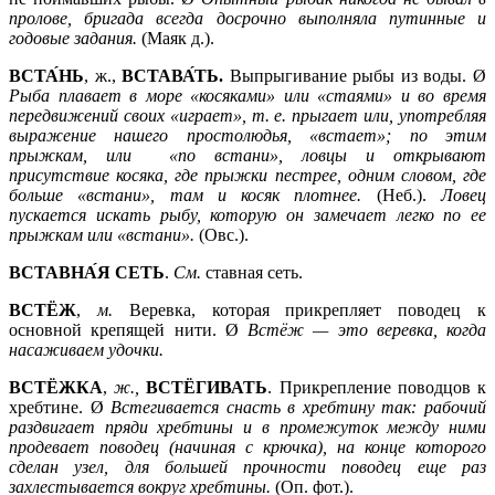
пролове, бригада всегда досрочно выполняла путинные и
годовые задания.
(Маяк д.).
ВСТА́НЬ
, ж.,
ВСТАВА́ТЬ.
Выпрыгивание рыбы из воды. Ø
Рыба плавает в море «косяками» или «стаями» и во время
передвижений своих «играет», т. е. прыгает или, употребляя
выражение нашего простолюдья, «встает»; по этим
прыжкам, или «по встани», ловцы и открывают
присутствие косяка, где прыжки пестрее, одним словом, где
больше «встани», там и косяк плотнее.
(Неб.).
Ловец
пускается искать рыбу, которую он замечает легко по ее
прыжкам или «встани».
(Овс.).
ВСТАВНА́Я СЕТЬ
.
См.
ставная сеть.
ВСТЁЖ
,
м.
Веревка, которая прикрепляет поводец к
основной крепящей нити. Ø
Встёж —
это веревка, когда
насаживаем удочки.
ВСТЁЖКА
,
ж.,
ВСТЁГИВАТЬ
. Прикрепление поводцов к
хребтине. Ø
Встегивается снасть в хребтину так: рабочий
раздвигает пряди хребтины и в промежуток между ними
продевает поводец (начиная с крючка), на конце которого
сделан узел, для большей прочности поводец еще раз
захлестывается вокруг хребтины.
(Оп. фот.).