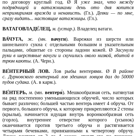
по договору круглый год. Ø Я
уже знал, что между
подрядчицей и ватажниками день ото дня копится
непримиримая вражда и ненависть.
(Гл.).
Девки — по мне,
сразу видать... настоящие ватажницы.
(Гл.).
ВАТАГОВЛАДЕ́ЛЕЦ,
м. (устар.).
Владелец ватаги.
ВА́ЧУГА,
ж. (мн.
вачуги
). Варежки из шерсти или
шинельного сукна с отдельными большим и указательным
пальцами, обшитые со стороны ладони кожей. Ø
Засунули
руки в шерстяные вачуги и скучились около низкой, вбитой в
трюм каюты.
(А. Черн.).
ВЕ́НТЕРНЫЙ ЛОВ.
Лов рыбы вентерями. Ø
В районе
с. Дурновского вентерный лов здешних ловцов дал до 50000
пудов судака.
(А. в карм.).
ВЕ́НТЕРЬ,
м.
(мн.
вентеря́
). Мешкообразная сеть, натянутая
на ряд постепенно уменьшающихся обручей, число которых
бывает различно; большей частью вентерь имеет 4 обруча. От
первого, большого обруча, к которому прикрепляются 2 стены
(крылья), начинается идущая внутрь воронкообразная сеть
(горло), внутреннее отверстие которого (усынок)
оканчивается против третьего обруча и растягивается
четырьмя бечевками, привязанными к четвертому обручу.