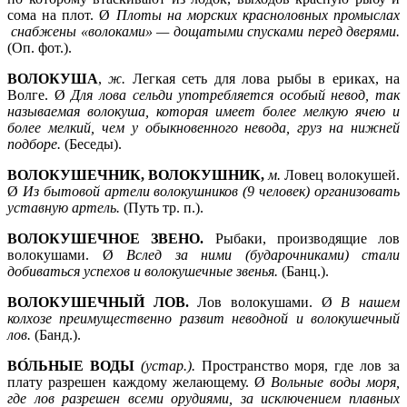
сома на плот. Ø
Плоты на морских красноловных промыслах
снабжены «волоками» —
дощатыми спусками перед дверями.
(Оп. фот.).
ВОЛОКУША
,
ж.
Легкая сеть для лова рыбы в ериках, на
Волге. Ø
Для лова сельди употребляется особый невод, так
называемая волокуша, которая имеет более мелкую ячею и
более мелкий, чем у обыкновенного невода, груз на нижней
подборе.
(Беседы).
ВОЛОКУШЕЧНИК, ВОЛОКУШНИК,
м.
Ловец волокушей.
Ø
Из бытовой артели волокушников (9 человек) организовать
уставную артель.
(Путь тр. п.).
ВОЛОКУШЕЧНОЕ ЗВЕНО.
Рыбаки, производящие лов
волокушами. Ø
Вслед за ними (бударочниками) стали
добиваться успехов и волокушечные звенья.
(Банц.).
ВОЛОКУШЕЧНЫЙ ЛОВ.
Лов волокушами. Ø
В нашем
колхозе преимущественно развит неводной и волокушечный
лов.
(Банд.).
ВО́ЛЬНЫЕ ВОДЫ
(устар.).
Пространство моря, где лов за
плату разрешен каждому желающему. Ø
Вольные воды моря,
где лов разрешен всеми орудиями, за исключением плавных