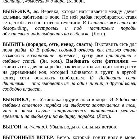
каспийцы, «выбегали» в море.
(К. зори).
ВЫБЕЖКА
,
ж.
Веревка, которая натягивается между двумя
кольями, забитыми в воде. По ней рыбак перебирается, ставя
сеть, чтобы его не отнесло течением. Ø
Ставные же сети под
белорыбицу, осетровых и под частиковые породы
обязательно надо выбивать на выбежке.
(Лоп.).
ВЫБИТЬ
(порядок, сеть, невод, снасть)
. Выставить сеть для
лова рыбы. Ø
В районе седьмой огневки как только стало
возможно возобновить промысел, сразу же приступили к
выбивке сетей.
(Зн. ком.).
Выбива́ть се́ти фитиля́ми
—
ставить сеть для лова рыбы, закрепляя только один конец сети
на деревянный кол, который вбивается в грунт, а другой
конец сети оставлять свободным. Ø
Выбивать сети
фитилями —
это выбивать их на один чипчик, а другой конец
свободно плавает.
ВЫБИВКА
,
ж.
Установка орудий лова в море. Ø
Удобство
выбивки ставного порядка на выбежке заключается в том,
что в этом случае затрачивается значительно меньше
времени и на выбивку и на выдирку порядка.
(Лоп.).
ВЫГОН
,
м. (устар.).
Убыль воды от сильных ветров.
ВЫГОННЫЙ ВЕТЕР
. Ветер, который гонит воду в море,