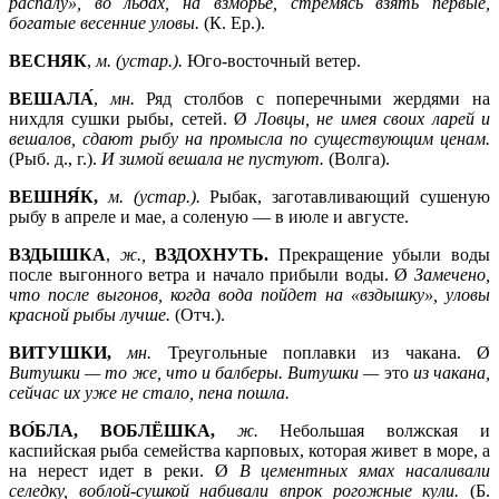
распалу», во льдах, на взморье, стремясь взять первые,
богатые весенние уловы.
(К. Ер.).
ВЕСНЯК
,
м. (устар.).
Юго-восточный ветер.
ВЕШАЛА́
,
мн.
Ряд столбов с поперечными жердями на
нихдля сушки рыбы, сетей. Ø
Ловцы, не имея своих ларей и
вешалов, сдают рыбу на промысла по существующим ценам.
(Рыб. д., г.).
И зимой вешала не пустуют.
(Волга).
ВЕШНЯ́К,
м. (устар.).
Рыбак, заготавливающий сушеную
рыбу в апреле и мае, а соленую — в июле и августе.
ВЗДЫШКА
,
ж.,
ВЗДОХНУТЬ.
Прекращение убыли воды
после выгонного ветра и начало прибыли воды. Ø
Замечено,
что после выгонов, когда вода пойдет на «вздышку», уловы
красной рыбы лучше.
(Отч.).
ВИТУШКИ,
мн.
Треугольные поплавки из чакана. Ø
Витушки —
то же, что и балберы. Витушки —
это
из чакана,
сейчас их уже не стало, пена пошла.
ВО́БЛА, ВОБЛЁШКА,
ж.
Небольшая волжская и
каспийская рыба семейства карповых, которая живет в море, а
на нерест идет в реки. Ø
В цементных ямах насаливали
селедку, воблой-сушкой набивали впрок рогожные кули.
(Б.