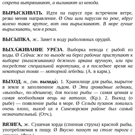
секрета вытряхивают, а выливают из невода.
ВЫРЫСКИВАТЬ
. Идти на парусе при встречном ветре,
резко меняя направление. Ø
Они шли парусом по реке, вдруг
колено такое крутое, вот они вырыскивают. В море лучше
вырыскивать, чем в реках.
ВЫСЫПКА
,
ж..
Замет в воду рыболовных орудий.
ВЫХА́ЖИВАНИЕ
УРЕ́ЗА
. Выборка невода с рыбой из
воды. Ø
Сейчас же по выходе на берег рабочие приступают к
выборке (выхаживанию) бежного аркана вручную, или при
посредстве специальной воротушки, а в последнее время на
некоторых тонях —
моторной лебедки.
(А. в карм.).
ВЫХОД
,
м., (мн.
выхода́
). 1. Хранилище для рыбы, вырытое
в земле и заполненное льдом. Ø
Эти громадные ледники,
«выходы», по-здешнему, для посола рыбы —
самая ценная и
самая необходимая вещь на ватагах.
(Кр.). 2. Выход (о
рыбе) — появление рыбы в море. Ø
Сельди пузанок ловились
очень плохо, выход их в Синеморском районе был самый
незначительный.
(Отч.).
ВЯЗИГА,
ж.
Сушеная хорда (спинная струна) красной рыбы,
употребляемая в пищу. Ø
Вкусно пахнут на столе пироги с