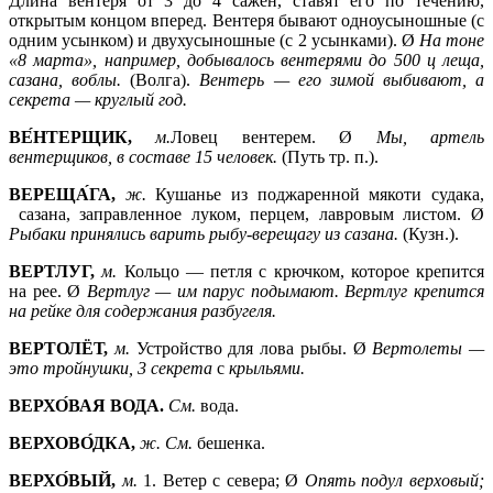
Длина вентеря от 3 до 4 сажен, ставят его по течению,
открытым концом вперед. Вентеря бывают одноусыношные (с
одним усынком) и двухусыношные (с 2 усынками). Ø
На тоне
«8 марта», например, добывалось вентерями до 500 ц леща,
сазана, воблы.
(Волга).
Вентерь —
его зимой выбивают, а
секрета —
круглый год.
ВЕ́НТЕРЩИК,
м.
Ловец вентерем. Ø
Мы, артель
вентерщиков, в составе 15 человек.
(Путь тр. п.).
ВЕРЕЩА́ГА,
ж.
Кушанье из поджаренной мякоти судака,
сазана, заправленное луком, перцем, лавровым листом. Ø
Рыбаки принялись варить рыбу-верещагу из сазана.
(Кузн.).
ВЕРТЛУГ,
м.
Кольцо — петля с крючком, которое крепится
на рее. Ø
Вертлуг —
им парус подымают. Вертлуг крепится
на рейке для содержания разбугеля.
ВЕРТОЛЁТ,
м.
Устройство для лова рыбы. Ø
Вертолеты —
это тройнушки, 3 секрета
с
крыльями.
ВЕРХО́ВАЯ ВОДА.
См.
вода.
ВЕРХОВО́ДКА,
ж. См.
бешенка.
ВЕРХО́ВЫЙ,
м.
1.
Ветер с севера; Ø
Опять подул верховый;