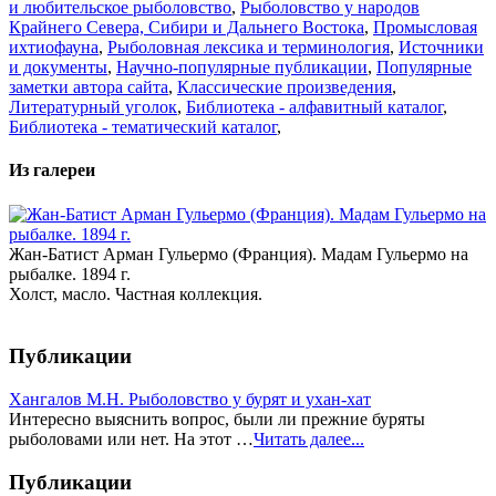
и любительское рыболовство
,
Рыболовство у народов
Крайнего Севера, Сибири и Дальнего Востока
,
Промысловая
ихтиофауна
,
Рыболовная лексика и терминология
,
Источники
и документы
,
Научно-популярные публикации
,
Популярные
заметки автора сайта
,
Классические произведения
,
Литературный уголок
,
Библиотека - алфавитный каталог
,
Библиотека - тематический каталог
,
Из галереи
Жан-Батист Арман Гульермо (Франция). Мадам Гульермо на
рыбалке. 1894 г.
Холст, масло. Частная коллекция.
Публикации
Хангалов М.Н. Рыболовство у бурят и ухан-хат
Интересно выяснить вопрос, были ли прежние буряты
рыболовами или нет. На этот …
Читать далее...
Публикации