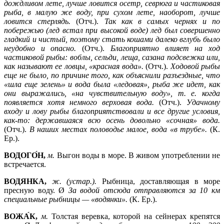
дождливом лете, лучше ловится осетр, севрюга и частиковая
рыба, в малую же воду, при сухом лете, наоборот, лучше
ловится стерлядь.
(Отч.).
Так как в самых чернях и по
побережью (лед встал при высокой воде) лед был совершенно
гладкий и чистый, поэтому стать кошами далеко вглубь было
неудобно и опасно.
(Отч.).
Благоприятно влияет на ход
частиковой рыбы: воблы, сельди, леща, сазана подсвежка или,
как называют ее ловцы, «красная вода».
(Отч.).
Ходовой рыбы
еще не было, по причине того, как объяснили разъездные, что
«шла еще зелень» и вода была «ледовая», рыба же идет, как
они выражались, «на чувствительную воду», т. е. когда
появляется хотя немного верховая вода.
(Отч.).
Удачному
входу и лову рыбы благоприятствовали и все другие условия,
как-то: державшаяся всю осень довольно «сочная» вода.
(Отч.).
В
наших местах половодье малое, вода «в трубе».
(К.
Ер.).
ВОДОГО́Н,
м.
Выгон воды в море. В живом употреблении не
встречается.
ВОДЯНКА,
ж. (устар.).
Рыбница, доставляющая в море
пресную воду. Ø
За водой отсюда отправляются за 10 км
специальные рыбницы —
«водянки».
(К. Ер.).
ВОЖА́К,
м.
Толстая веревка, которой на сейнерах крепятся