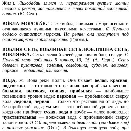
Жил.).
Лихобабин злился и, перетряхивая густые мотни
невода с редкой, застоявшейся в ячеях покатной воблешкой,
ворчал.
(Ю. Сел.).
ВО́БЛА МОРСКА́Я.
Та же вобла, ловимая в море осенью и
отличающаяся лучшими вкусовыми качествами. Ø
Лучшею
воблою считается морская. На рынки она поступает под
особою маркою «вобла морская».
(Гримм.).
ВО́БЛИЯ СЕТЬ, ВО́БЛИНАЯ СЕТЬ, ВО́БЛИШНА СЕТЬ,
ВОБЛЯНКА.
Сеть с мелкой ячеей для лова воблы, сельди. Ø
Получай мену воблиных 5 концов, 10, 15.
(А. Черн.).
Сеть
бывает пузанковая, заломья, селедошна, судочья, лещовая,
пореже —
воблишна, или воблия.
ВОДА́,
ж.
Вода реки Волги. Она бывает
белая
,
красная
,
подсвежка
— это только что начинающая прибывать весною;
большая
,
высокая
,
сочная
,
прибылая
— наибольшее
повышение уровня воды;
верховая
— прибывающая сверху
вода;
ледовая
,
черная
— только что растаявшая от льда, но
без прибылой воды;
малая
— это небольшой уровень воды,
когда она прибудет;
сухая
,
вода в трубе
— малое половодье;
чувствительная
— волжская вода с прибывающей сверху
талой водой. Ø
С 6 апреля замечена белая вода («подсвежка»)
в низовых участках.
(Отч.).
В большую «сочную» воду, при