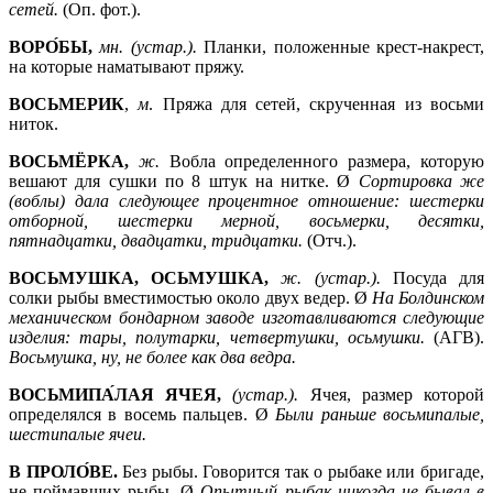
сетей.
(Оп. фот.).
ВОРО́БЫ,
мн. (устар.).
Планки, положенные крест-накрест,
на которые наматывают пряжу.
ВОСЬМЕРИК
,
м
. Пряжа для сетей, скрученная из восьми
ниток.
ВОСЬМЁРКА,
ж.
Вобла определенного размера, которую
вешают для сушки по 8 штук на нитке. Ø
Сортировка же
(воблы) дала следующее процентное отношение: шестерки
отборной, шестерки мерной, восьмерки, десятки,
пятнадцатки, двадцатки, тридцатки.
(Отч.).
ВОСЬМУШКА, ОСЬМУШКА,
ж. (устар.).
Посуда для
солки рыбы вместимостью около двух ведер. Ø
На Болдинском
механическом бондарном заводе изготавливаются следующие
изделия: тары, полутарки, четвертушки, осьмушки.
(АГВ).
Восьмушка, ну, не более как два ведра.
ВОСЬМИПА́ЛАЯ ЯЧЕЯ,
(устар.).
Ячея, размер которой
определялся в восемь пальцев. Ø
Были раньше восьмипалые,
шестипалые ячеи.
В ПРОЛО́ВЕ.
Без рыбы. Говорится так о рыбаке или бригаде,
не поймавших рыбы. Ø
Опытный рыбак никогда не бывал в