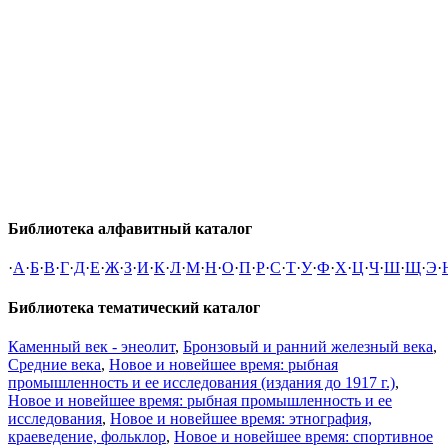
Библиотека алфавитный каталог
·
А
·
Б
·
В
·
Г
·
Д
·
Е
·
Ж
·
З
·
И
·
К
·
Л
·
М
·
Н
·
О
·
П
·
Р
·
С
·
Т
·
У
·
Ф
·
Х
·
Ц
·
Ч
·
Ш
·
Щ
·
Э
·
Библиотека тематический каталог
Каменный век - энеолит
,
Бронзовый и ранний железный века
,
Средние века
,
Новое и новейшее время: рыбная
промышленность и ее исследования (издания до 1917 г.)
,
Новое и новейшее время: рыбная промышленность и ее
исследования
,
Новое и новейшее время: этнография,
краеведение, фольклор
,
Новое и новейшее время: спортивное