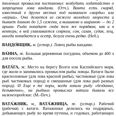
тюленьих промыслов постановил: возбудить ходатайство о
запрещении лова вандами.
(Отч.).
Ванта есть снаряд,
известный в других местах под названием «морды» или
«верши». Она делается из свежего молодого хвороста и
бывает длиною до 1,5 сажени, а вышиною и шириною —
до 2
аршин. Рыба попадает сюда тем же порядком, как и в
вентерь; в ней улавливается севрюга, сом, сазан, судак, лещ,
иногда попадается и осетр, белуга очень редко.
(Неб.).
ВАНДО́ВЩИК,
м. (устар.).
Ловец рыбы вандами.
ВА́ННА,
ж.
Большая деревянная посудина, объемом до 400 л
для посола рыбы.
ВАТА́ГА,
ж.
Место на берегу Волги или Каспийского моря,
где жили и занимались промыслом рыбы ловцы. Ватаги были
красноловные (для лова красной рыбы), частиковые (для лова
рыб частиковых пород) и смешанные (для лова рыб разных
пород). Ø
Еще в те поры, когда ловили рыбу «безданно,
безъявочно», на рыбных промыслах ватаги бывали все
нижнегородские.
(М.-Печ.).
ВАТА́ЖНИК,
м.,
ВАТА́ЖНИЦА,
ж. (устар.).
Рабочий
(рабочая) с ватаги. Ватажники делились на подрядных,
добывающих рыбу во время путины, и годовых, работающих