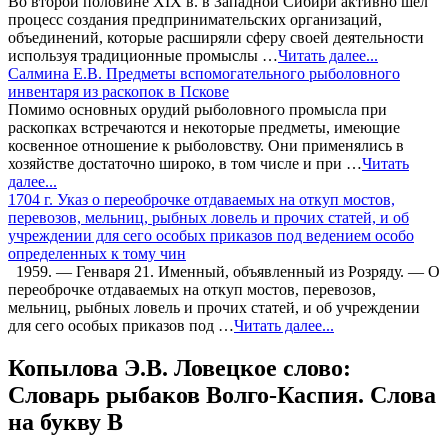
Во второй половине XIX в. в Западной Сибири активно шел
процесс создания предпринимательских организаций,
объединений, которые расширяли сферу своей деятельности
используя традиционные промыслы …
Читать далее...
Салмина Е.В. Предметы вспомогательного рыболовного
инвентаря из раскопок в Пскове
Помимо основных орудий рыболовного промысла при
раскопках встречаются и некоторые предметы, имеющие
косвенное отношение к рыболовству. Они применялись в
хозяйстве достаточно широко, в том числе и при …
Читать
далее...
1704 г. Указ о переоброчке отдаваемых на откуп мостов,
перевозов, мельниц, рыбных ловель и прочих статей, и об
учреждении для сего особых приказов под ведением особо
определенных к тому чин
1959. — Генваря 21. Именный, объявленный из Розряду. — О
переоброчке отдаваемых на откуп мостов, перевозов,
мельниц, рыбных ловель и прочих статей, и об учреждении
для сего особых приказов под …
Читать далее...
Копылова Э.В. Ловецкое слово:
Словарь рыбаков Волго-Каспия. Слова
на букву В