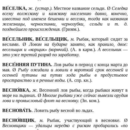
ВЕ́СЕЛКА,
ж. (устар.).
Местное название сельди. Ø
Селедка
всему волжскому и камскому населению давно, конечно,
известна под именем бешенки и веселки, тогда как названия
железницы, черноспинки, чернозубки, сельди и т. д.
позднейшего происхождения.
(Гримм.).
ВЕ́СЕЛЬНИК, ВЕ́СЕЛЬЩИК,
м.
Рыбак, который сидит за
веслами. Ø
Ловом на бударке занято, как правило, двое:
весельщик и «корщик» (кормчий).
(А. в карм.).
А весельник
—
это уже третий разряд по заработку.
ВЕСЕ́ННЯЯ ПУТИНА.
Лов рыбы в период с конца марта до
мая. Ø
Рыбу ожидали и ловили в короткий срок весенней и
осенней путины на путях хода рыбы в предустьевое
пространство и в речные воды.
(А. спр. кн.).
ВЕСНО́ВКА,
ж.
Весенний лов рыбы, когда рыбаки живут в
море на льдинах. Ø
Многие рыбаки уже сейчас вывезли орудия
лова и промысловый флот на весновку.
(Зн. ком.).
ВЕСНОВА́ТЬ
. Ловить рыбу весной во льдах.
ВЕСНО́ВЩИК
,
м.
Рыбак, участвующий в весновке. Ø
Весновщики —
удальцы нередко с риском пробирались «по