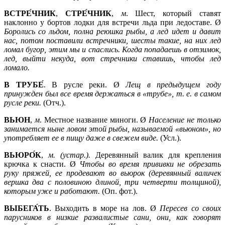
ВСТРЕ́ЧНИК
,
СТРЕ́ЧНИК
,
м
. Шест, который ставят
наклонно у бортов лодки для встречи льда при ледоставе. Ø
Боролись со льдом, полна реюшка рыбы, а лед идет и давит
нас, потом поставили встречники, шесты такие, на них лед
ломал бугор, этим мы и спаслись. Когда попадаешь в отзимок,
лед, выйти некуда, вот стречники ставишь, чтобы лед
ломало.
В ТРУБЕ́
. В русле реки. Ø
Лещ в предыдущем году
принужден был все время держаться в «трубе», т. е. в самом
русле реки.
(Отч.).
ВЬЮН
,
м
. Местное название миноги. Ø
Население не только
занимается ныне ловом этой рыбы, называемой «вьюном», но
употребляет ее в пищу даже в свежем виде.
(Усл.).
ВЬЮРО́К
,
м. (устар.).
Деревянный валик для крепления
крючка к снасти. Ø
Чтобы во время прививки не обрезать
руку пряжей, ее продевают во вьюрок (деревянный валичек
вершка два с половиною длиной, три четверти толщиной),
которым уже и работают.
(Оп. фот.).
ВЫБЕГА́ТЬ
. Выходить в море на лов. Ø
Пересев со своих
парусников в низкие развалистые сани, они, как говорят