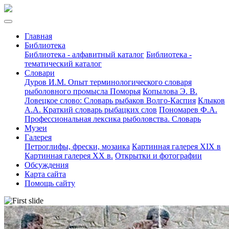
Главная
Библиотека
Библиотека - алфавитный каталог
Библиотека -
тематический каталог
Словари
Дуров И.М. Опыт терминологического словаря
рыболовного промысла Поморья
Копылова Э. В.
Ловецкое слово: Словарь рыбаков Волго-Каспия
Клыков
А.А. Краткий словарь рыбацких слов
Пономарев Ф.А.
Профессиональная лексика рыболовства. Словарь
Музеи
Галерея
Петроглифы, фрески, мозаика
Картинная галерея XIX в
Картинная галерея XX в.
Открытки и фотографии
Обсуждения
Карта сайта
Помощь сайту