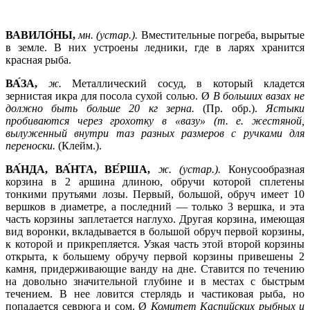
ВАВИЛО́НЫ,
мн. (устар.).
Вместительные погреба, вырытые
в земле. В них устроены ледники, где в ларях хранится
красная рыба.
ВА́ЗА,
ж.
Металлический сосуд, в который кладется
зернистая икра для посола сухой солью. Ø
В больших вазах не
должно быть больше 20 кг зерна.
(Пр. обр.).
Ястыки
пробиваются через грохотку в «вазу» (т. е. жестяной,
вылуженный внутри таз разных размеров с ручками для
переноски.
(Клейм.).
ВА́НДА, ВА́НТА, ВЕ́РША,
ж. (устар.).
Конусообразная
корзина в 2 аршина длиною, обручи которой сплетены
тонкими прутьями лозы. Первый, большой, обруч имеет 10
вершков в диаметре, а последний — только 3 вершка, и эта
часть корзины заплетается наглухо. Другая корзина, имеющая
вид воронки, вкладывается в большой обруч первой корзины,
к которой и прикрепляется. Узкая часть этой второй корзины
открыта, к большему обручу первой корзины привешены 2
камня, придерживающие ванду на дне. Ставится по течению
на довольно значительной глубине и в местах с быстрым
течением. В нее ловится стерлядь и частиковая рыба, но
попадается севрюга и сом. Ø
Комитет Каспийских рыбных и