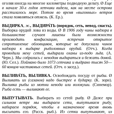
оголяя иногда на многие километры подводную дельту. Ø
Еще
в начале 30-х годов летчики видели, как на месте острова
расстилалось море. Потом во время «выгонных» ветров
стала появляться отмель.
(К. Ер.).
ВЫДИРКА
,
ж.
,
ВЫДИРА́ТЬ (порядок, сеть, невод, снасть).
Выборка орудий лова из воды. Ø
В 1906 году чины надзора в
большинстве случаев лишены были возможности
производить конфискацию, встречая открытое
сопротивление обловщиков, которые не допускали чинов
надзора к выдирке рыболовных орудий.
(Отч.).
Когда
проводили мену сетей, выдирали оханы из-подо льда.
(А.
Черн.).
Мы собрались с неводом выдираться и бежать домой.
(Ю. Сел.).
Поймано было 1073 сетчика и выдрано тысяч 50
—
60 концов частиковых сетей.
(Отч. о засед.).
ВЫЛИВА́ТЬ, ВЫЛИВКА.
Освобождать посуду от рыбы. Ø
Выливать их (сазанов) надо быстрее в бударку.
(К. зори).
Выливка рыбы из мотни невода или волокуши.
(Синемор).
Рыба есть —
выливают ее.
ВЫПУТЫВАТЬ
. Выбирать из сетей рыбу. Ø
Даже при
сильном ветре мы выдираем сети, выпутываем рыбу,
набираем порядок, чтобы в назначенное время вновь
высыпать его.
(Расск. рыб.).
Из сетки выпутывают, из