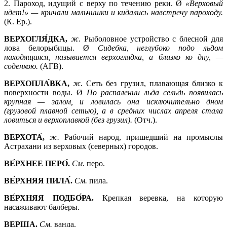
2.
Пароход, идущий с верху по течению реки. Ø
«Верховый
идет!» —
кричали мальчишки и кидались навстречу пароходу.
(К. Ер.).
ВЕРХОГЛЯ́ДКА,
ж.
Рыболовное устройство с блесной для
лова белорыбицы. Ø
Сидебка, неглубоко подо льдом
находящаяся, называется верхоглядка, а близко ко дну, —
соденкою.
(АГВ).
ВЕРХОПЛА́ВКА,
ж.
Сеть без грузил, плавающая близко к
поверхности воды. Ø
По распалении льда сельдь появилась
крупная —
залом, и ловилась она исключительно дном
(грузовой плавной сетью), а в средних числах апреля стала
ловиться и верхоплавкой (без грузил).
(Отч.).
ВЕРХОТА́,
ж.
Рабочий народ, пришедший на промыслы
Астрахани из верховых (северных) городов.
ВЕ́РХНЕЕ ПЕРО́.
См
. перо.
ВЕ́РХНЯЯ ПИЛА́.
См.
пила.
ВЕ́РХНЯЯ ПОДБО́РА.
Крепкая веревка, на которую
насаживают балберы.
ВЕРША.
См.
ванда.