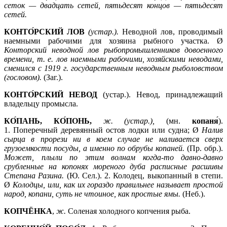
сеток —
двадцать сетей, пятьдесят концов —
пятьдесят
сетей.
КОНТО́РСКИЙ ЛОВ
(устар.).
Неводной лов, проводимый
наемными рабочими для хозяина рыбного участка. Ø
Конторский неводной лов рыбопромышленников довоенного
времени, т. е. лов наемными рабочими, хозяйскими неводами,
сменился с 1919 г. государственным неводным рыболовством
(гословом).
(Заг.).
КОНТО́РСКИЙ НЕВОД
(устар.). Невод, принадлежащий
владельцу промысла.
КО́ПАНЬ, КО́ПОНЬ,
ж. (устар.),
(мн.
копаня́
).
1. Поперечный деревянный остов лодки или судна; Ø
Налив
сырца в прорези ни в коем случае не наливается сверх
грузоемкости посуды, а именно по обрубы копаней.
(Пр. обр.).
Может, плыли по этим волнам когда-то давно-давно
срубленные на копонях мореного дуба расписные расшивы
Степана Разина.
(Ю. Сел.). 2. Колодец, выкопанный в степи.
Ø
Колодцы, или, как их гораздо правильнее называет простой
народ, копани, суть не чтоиное, как простые ямы.
(Неб.).
КОПЧЁНКА
,
ж.
Соленая холодного копчения рыба.