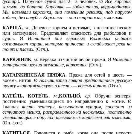
(устар.).
Парусное судно для 2—3 человек. Ø
Все карсоны
замыло. до бортов. Карсонка —
лодка такая, корм-подчалок.
Мы называли карсонка, она поменьше реюшки, под парусом
ходила, без палубы. Корсонка —
она остроносая, с люками.
КАРША́,
ж.
Дерево с корнем и ветвями, занесенное песком
или затонувшее. Представляет опасность для рыболовов и
судов. Ø
Истинный бич верховых Волжских рыбаков
составляют карши, которые приносит и складывает река на
тонях и плавах.
(Отч.).
КАРЯЖНИК
,
м.
Веревка из чистой белой пряжи. Ø
Названия
материалов: коуша железные, каряжник.
(Отч.).
КАТАРЖИНСКАЯ ПРЯЖА.
Пряжа для сетей в шесть —
восемь. ниток. Ø
Большинство ловцов предпочитает русскую
пряжу «катаржинскую» в шесть —
восемь ниток.
(Отч.).
КАТЕ́ЛЬ, КОТЕ́ЛЬ,
м.,
КОЛЬЦО́,
ср.
Обручи вентеря,
постепенно уменьшающиеся по направлению к мотне. Ø
Главная
часть вентеря, называемая кутцом, состоит из
сетчатого мешка, расправленного на нескольких, постепенно
уменьшающихся обручах, называемых кателями или кольцами.
(Оп. фот.).
КАТИТЬСЯ.
Говорится о рыбе, когда она после нереста