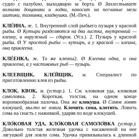
судно с палубою, выходящею за борта. Ø
Захлестывает
волнами дощаники и лодки, наносит на песчаные мели
шитики, тихвинки, кладнушки.
(М.-Печ.).
КЛЕ́ИНА,
ж.
1.
Внутренний слой рыбьего пузыря у красной
рыбы. Ø
Кутыри разделяются на два листка, внутренний —
клеину, и наружный —
сдирок.
(Усл.). 2. Пузырь у красной
рыбы. Ø У
простой рыбы —
кутырь, а у красной —
клеина,
она приклеена.
КЛЕ́ЕНКА,
ж.
То же клеина2. Ø
Клеенка одна, и она
приклеена, а у частиковых рыб —
пузырь.
КЛЕЕВЩИК, КЛЕ́ЙЩИК,
м.
Специалист по
приготовлению клея из рыбы.
КЛОК, КВОК,
м. (устар.).
1.
См.
клоковая уда, клоковая
самоловка. 2. Короткая, толстая, на одном конце
воронкообразная палочка. Она же
клокуша
. Ø
Сомов ловят
клокушей, мы-то не ловим.
Клочить сома, клотить
. Ловить
сома на снасть с наживкой, ударяя по воде клокушей.
КЛО́КОВАЯ УДА, КЛО́КОВАЯ САМОЛО́ВКА
(устар.).
Довольно толстая железная удочка с насаженной на нее
лягушкой для ловли сома. Удочка привязывалась к длинной