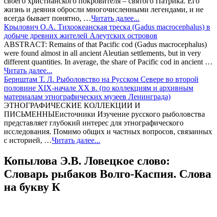
своего христианского покровителя – святого Патрика. Его
жизнь и деяния обросли многочисленными легендами, и не
всегда бывает понятно, …
Читать далее...
Крылович О.А. Тихоокеанская треска (Gadus macrocephalus) в
добыче древних жителей Алеутских островов
ABSTRACT: Remains of that Pacific cod (Gadus macrocephalus)
were found almost in all ancient Aleutian settlements, but in very
different quantities. In average, the share of Pacific cod in ancient …
Читать далее...
Бернштам Т. Л. Рыболовство на Русском Севере во второй
половине XIX-начале XX в. (по коллекциям и архивным
материалам этнографических музеев Ленинграда)
ЭТНОГРАФИЧЕСКИЕ КОЛЛЕКЦИИ И
ПИСЬМЕННЫЕисточники Изучение русского рыболовства
представляет глубокий интерес для этнографического
исследования. Помимо общих и частных вопросов, связанных
с историей, …
Читать далее...
Копылова Э.В. Ловецкое слово:
Словарь рыбаков Волго-Каспия. Слова
на букву К