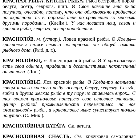
КРА́СНАЯ РЫБА, КРА́СНА РЫБА.
Рыба осетровых пород:
белуга, осетр, севрюга, шип. Ø
Свое название эта рыба
получила, очевидно, потому, что она обыкновенно продается
по «красной», т. е. дорогой цене по сравнению со многими
другими породами...
(Клейм.). У
нас ловится лещ, сазан и
красная рыба; севрюга, осетр попадается.
КРАСНОЛО́В,
м. (устар.).
Ловец красной рыбы. Ø
Ловцы—
красноловы тоже немало пострадали от общей заминки
рыбного дела.
(Рыб. д. г.).
КРАСНОЛО́ВЕЦ,
м.
Ловец красной рыбы. Ø У
красноловцев
есть свои обычаи, традиции и десятилетиями накопленный
опыт лова.
(Лоп.).
КРАСНОЛО́ВЬЕ.
Лов красной рыбы. Ø
Когда-то лавливали
ловцы только красную рыбу: осетра, белугу, севрюгу. Сельдь,
вобла и другая мелкая рыба в ту пору не ставилась впрок... С
тех времен красноловье потеряло свое основное значение,
центр рыбной промышленности переместился на лов
«частиковой» рыбы, и красноловье ныне существует только
попутно.
(С.-Мик.).
КРАСНОЛО́ВНАЯ ВАТА́ГА.
См.
ватага.
КРАСНОЛО́ВНАЯ СНАСТЬ.
См.
крючковая самоловная