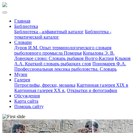
Главная
Библиотека
Библиотека - алфавитный каталог
Библиотека -
тематический каталог
Словари
Дуров И.М. Опыт терминологического словаря
рыболовного промысла Поморья
Копылова Э. В.
Ловецкое слово: Словарь рыбаков Волго-Каспия
Клыков
А.А. Краткий словарь рыбацких слов
Пономарев Ф.А.
Профессиональная лексика рыболовства. Словарь
Музеи
Галерея
Петроглифы, фрески, мозаика
Картинная галерея XIX в
Картинная галерея XX в.
Открытки и фотографии
Обсуждения
Карта сайта
Помощь сайту