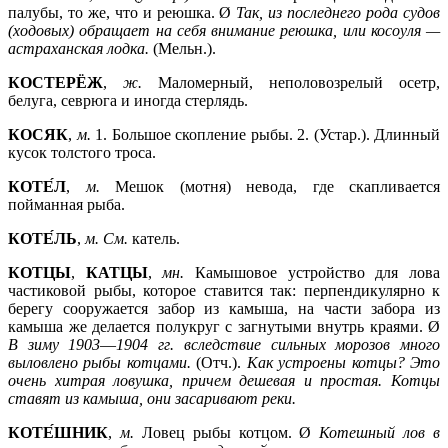
палубы, то же, что и реюшка. Ø
Так, из последнего рода судов
(ходовых) обращает на себя внимание реюшка, или косоуля —
астраханская лодка.
(Мельн.).
КОСТЕРЁЖ
,
ж.
Маломерный, неполовозрелый осетр,
белуга, севрюга и иногда стерлядь.
КОСЯК
,
м.
1.
Большое скопление рыбы. 2. (Устар.). Длинный
кусок толстого троса.
КОТЕ́Л
,
м.
Мешок (мотня) невода, где скапливается
пойманная рыба.
КОТЕ́ЛЬ
,
м. См.
катель.
КОТЦЫ
,
КАТЦЫ
,
мн.
Камышовое устройство для лова
частиковой рыбы, которое ставится так: перпендикулярно к
берегу сооружается забор из камыша, на части забора из
камыша же делается полукруг с загнутыми внутрь краями. Ø
В зиму 1903
—
1904 гг. вследствие сильных морозов много
выловлено рыбы котцами.
(Отч.).
Как устроены котцы? Это
очень хитрая ловушка, причем дешевая и простая. Котцы
ставят из камыша, они засаривают реки.
КОТЕ́ШНИК
,
м.
Ловец рыбы котцом. Ø
Котешный лов в