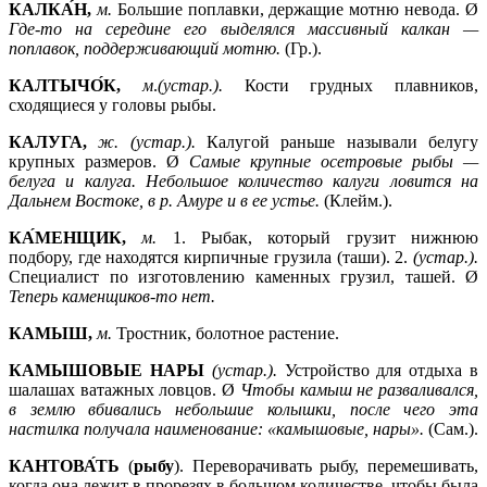
КАЛКА́Н,
м.
Большие поплавки, держащие мотню невода. Ø
Где-то на середине его выделялся массивный калкан —
поплавок, поддерживающий мотню.
(Гр.).
КАЛТЫЧО́К,
м
.
(устар.).
Кости грудных плавников,
сходящиеся у головы рыбы.
КАЛУГА,
ж. (устар.).
Калугой раньше называли белугу
крупных размеров. Ø
Самые крупные осетровые рыбы —
белуга и калуга. Небольшое количество калуги ловится на
Дальнем Востоке, в р. Амуре и в ее устье.
(Клейм.).
КА́МЕНЩИК,
м.
1.
Рыбак, который грузит нижнюю
подбору, где находятся кирпичные грузила (таши). 2.
(устар.).
Специалист по изготовлению каменных грузил, ташей. Ø
Теперь каменщиков-то нет.
КАМЫШ,
м.
Тростник, болотное растение.
КАМЫШОВЫЕ НАРЫ
(устар.).
Устройство для отдыха в
шалашах ватажных ловцов. Ø
Чтобы камыш не разваливался,
в землю вбивались небольшие колышки, после чего эта
настилка получала наименование: «камышовые, нары».
(Сам.).
КАНТОВА́ТЬ
(
рыбу
). Переворачивать рыбу, перемешивать,
когда она лежит в прорезях в большом количестве, чтобы была