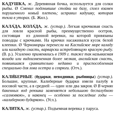
КАДУШКА,
ж.
Деревянная бочка, используется для солки
рыбы. Ø
Сменил подгнившие стойки на базу, сплел взамен
порушенного новый плетень; исправил кадушку, которая
текла в уторах.
(Б. Жил.).
КАЛА́ДА, КОЛА́ДА,
ж. (устар.).
Легкая крючковая снасть
для ловли красной рыбы, преимущественно осетров,
состоящая из длинной веревки, на которой привязаны
поводцы с крючками. На крючки насаживался кусок белой
клеенки. Ø
Черноморцы перенесли на Каспийское море каладу
или каладную снасть, варварски истребляющую красную рыбу.
(В. р.).
Усиленно применялись в 1909 г. также так называемая
колада или видоизмененная более мелкая, английская снасть,
появившаяся сравнительно недавно и приспособленная
специально для лова осетра и севрюги.
(Отч.).
КАЛИ́БЕРНЫЕ
(
бударки
,
неводники
,
рыбницы
)
(устар.).
Большие, крупные. Калиберные бударки имели палубу в
носовой части, а в средней — один или два закроя. Ø
В чернях
бакенных вод реюшка заменяется небольшою беспалубною
«салмовкою», и наконец — особенно за последние годы
—
«калиберною бударкою».
(Усл.).
КАЛИТКА,
ж. (устар.).
Подъемная веревка у паруса.