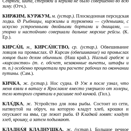
Севрюги, шипа, стерляди и керима не было совершенно во всю
зиму.
(Отч.).
КИРЖИМ, КУРЖУМ,
м. (устар.).
Плоскодонная персидская
лодка. Ø
Рыбницы, киржимы и туркменки — суденышки, с
искусно устроенными двойными бортами и днищами,
—
упорно и настойчиво совершали дальние морские рейсы.
(К.
Ер.).
КИРСА́Н,
м.,
КИРСА́НСТВО,
ср. (устар.).
Обвешивание
ловцов на промыслах. Ø
Кирсан (обвешивание) на промыслах
ловцов было делом обычным.
(Наш край.).
Наглый грабеж и
«кирсанство» (т. е. обсчет, незаконные вычеты, штафы и
т. п.) особенно процветали при расчете рабочих по окончании
путины.
(Сам.).
КИЧКА
,
ж. (устар.).
Нос судна. Ø
Уж я после узнал, что
меня взяли в ватагу в Ярославле вместо умершего от холеры,
тело которого спрятали в расшиве под кичкой.
(Гил.).
КЛА́ДКА
,
ж.
Устройство для лова рыбы. Состоит из сети,
натянутой на обруч, на которую кладут хлеб, крошки и
опускают на ямы, где лежит рыба. Ø
Кладкой ловят: кладут
хлеб, крошку, а затем подымают.
КЛАДНА́Я КЛАДНУШКА,
ж. (устар.).
Большое речное