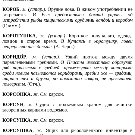
КО́РОБ
,
м. (устар.).
Орудие лова. В живом употреблении не
встречается. Ø
Был предоставлен доклад управы об
истреблении рыбы хищническими орудиями вандой и коробом
(Гримм.).
КОРОТУШКА
,
ж. (устар.).
Короткое полупальто, одежда
ловцов в старое время. Ø
Кутаясь в коротушку, ловец
непрерывно шел дальше.
(А. Черн.).
КОРИДО́Р
,
м. (устар.).
Узкий проток между двумя
параллельными гребнями. Ø
Пласты известняка образуют
ряд параллельных гребней, промежутки между которыми
среди ловцов называются коридорами, гребни же —
грядами,
ширина тех и других, по показанию ловцов, не превышает
полверсты.
(Отч.).
КОРСО́НКА
,
ж. См.
карсон.
КОРСУН
,
м.
Судно с подъемным краном для очистки
засоренных каршами водоемов.
КОРСУНКА
,
ж. См.
карсон.
КОРСУШКА
,
ж.
Ящик для рыболовецкого инвентаря в