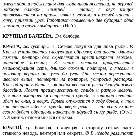
имеет ядро и поджилины для укорачивания стенки; на верхней
подборе балберы, нижней —
таши; с двух концов
привязываются на приухе клячи с грузом; в нижней части к
клячу привязан урез. Работают совместно две бударки; одна
завозит, а другая выбирает.
(Неб.).
КРУПНАЯ БАЛБЕ́РА.
См.
балбера.
КРЫГА,
ж. (устар.).
1.
Сетная ловушка для лова рыбы. Ø
Крыга устраивается следующим образом; два шеста длиною
сажени полторы-две скрепляются крест-накрест гвоздем,
наподобие ножниц. К этим местам прикрепляется
мешкообразная сеть, длиною сажени полторы, с ячеями в
половину вершка от угла до угла. От места пересечения
шестов выше, четверти на полторы, устроена распорка.
Крыгой производится лов рыбы весною в реках Ахтубинского
бассейна. Ловят преимущественно сельдь и разную мелочь.
Для лова выбирается непременно суводь, в которой течение
идет не вниз, а вверх. Крыга опускается в воду боком, а так
как течение идет в суводи вверх реки,
—
то есть входом
своим будет обращена навстречу идущей снизу рыбе.
(Отч.).
2. Льдина, отломившаяся от лавы.
КРЫЛО́,
ср.
Боковая, отходящая в сторону сетная часть
ставного невода, вентеря или секрета. Ø
В неводе различают