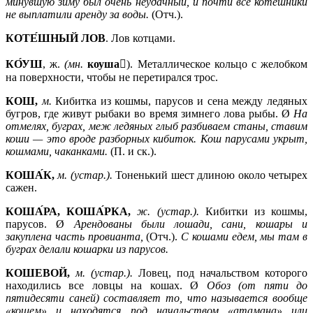
минувшую зиму был очень неудачный, и почти все котешники
не выплатили аренду за воды.
(Отч.).
КОТЕ́ШНЫЙ
ЛОВ
. Лов котцами.
КО́УШ
, ж.
(мн.
коуша
). Металлическое кольцо с желобком
на поверхности, чтобы не перетирался трос.
КОШ,
м.
Кибитка из кошмы, парусов и сена между ледяных
бугров, где живут рыбаки во время зимнего лова рыбы. Ø
На
отмелях, буграх, меж ледяных глыб разбиваем станы, ставим
коши —
это вроде разборных кибиток. Кош парусами укрыт,
кошмами, чаканками.
(П. и ск.).
КОША́К,
м. (устар.).
Тоненький шест длиною около четырех
сажен.
КОША́РА, КОША́РКА,
ж. (устар.).
Кибитки из кошмы,
парусов. Ø
Арендованы были лошади, сани, кошары и
закуплена часть провианта,
(Отч.).
С кошами едем, мы там в
буграх делали кошарки из парусов.
КОШЕВОЙ,
м. (устар.).
Ловец, под начальством которого
находились все ловцы на кошах. Ø
Обоз (от пяти до
пятидесяти саней) составляет то, что называется вообще
«кошем» и находятся под начальством «атамана» или