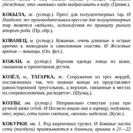
убеждение, что «князька» надо выбрасывать в воду.
(Гримм.).
КОБЫЛА,
ж. (устар.).
Пресс для полуцентнерных тар. Ø
Наиболее же производительным прессом для полуцентнерных
тар является «кобыла», используемая по принципу рычага
второго рода.
(Пр. обр.).
КО́ВАНЕЦ,
м. (устар.).
Кованые, очень длинные и острые
крючки к живодным и самоловным снастям. Ø
Железные
крючья —
кованцы.
(Оп. фот.).
КОЖА́Н,
м. (устар.).
Верхняя одежда ловца из кожи,
смазанная и пропитанная дегтем.
КОЗЁЛ,
м.,
ТАГАРКА,
ж.
Сооружение из трех жердей,
поставленных так, что нижние концы их представляют
равносторонний треугольник, а верхние, связанные в местах
их соприкосновения, расходятся». (Шульц.).
КОЗЛЫ
,
мн. (устар.).
Неправильно стянутые узлы при
ручной вязке сетей. Ø
Несмело вошла она в горницу, подумала,
что; верно, сети плохо сметала, «козлов» наделала.
(Кузн.).
КОКУРКИ
,
мн.
1.
Род кирпичных грузил. Ø
Боковые части
сети (поездухи) привязываются к длинным, аршина в 21
—
22