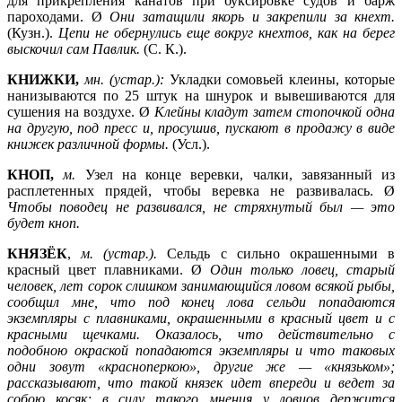
для прикрепления канатов при буксировке судов и барж
пароходами. Ø
Они затащили якорь и закрепили за кнехт.
(Кузн.).
Цепи не обернулись еще вокруг кнехтов, как на берег
выскочил сам Павлик.
(С. К.).
КНИЖКИ,
мн. (устар.):
Укладки сомовьей клеины, которые
нанизываются по 25 штук на шнурок и вывешиваются для
сушения на воздухе. Ø
Клейны кладут затем стопочкой одна
на другую, под пресс и, просушив, пускают в продажу в виде
книжек различной формы.
(Усл.).
КНОП,
м.
Узел на конце веревки, чалки, завязанный из
расплетенных прядей, чтобы веревка не развивалась. Ø
Чтобы поводец не развивался, не стряхнутый был —
это
будет кноп.
КНЯЗЁК
,
м. (устар.).
Сельдь с сильно окрашенными в
красный цвет плавниками. Ø
Один только ловец, старый
человек, лет сорок слишком занимающийся ловом всякой рыбы,
сообщил мне, что под конец лова сельди попадаются
экземпляры с плавниками, окрашенными в красный цвет и с
красными щечками. Оказалось, что действительно с
подобною окраской попадаются экземпляры и что таковых
одни зовут «красноперкою», другие же —
«князьком»;
рассказывают, что такой князек идет впереди и ведет за
собою косяк; в силу такого мнения у ловцов держится