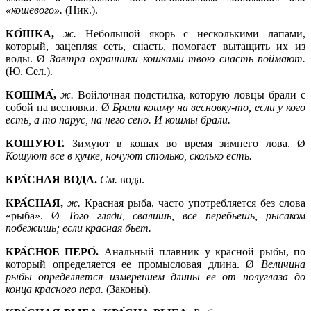
«кошевого».
(Ник.).
КО́ШКА,
ж.
Небольшой якорь с несколькими лапами,
который, зацепляя сеть, снасть, помогает вытащить их из
воды. Ø
Завтра охранники кошками твою снасть поймают.
(Ю. Сел.).
КОШМА́,
ж.
Войлочная подстилка, которую ловцы брали с
собой на весновки. Ø
Брали кошму на весновку-то, если у кого
есть, а то парус, на него сено. И кошмы брали.
КОШУЮТ.
Зимуют в кошах во время зимнего лова. Ø
Кошуют все в кучке, ночуют столько, сколько есть.
КРА́СНАЯ ВОДА.
См.
вода.
КРА́СНАЯ,
ж.
Красная рыба, часто употребляется без слова
«рыба». Ø
Того гляди, свалишь, все перебьешь, рысаком
побежишь; если красная бьет.
КРА́СНОЕ ПЕРО́.
Анальный плавник у красной рыбы, по
который определяется ее промысловая длина. Ø
Величина
рыбы определяется измерением длины ее от полуглаза до
конца красного пера.
(Законы).