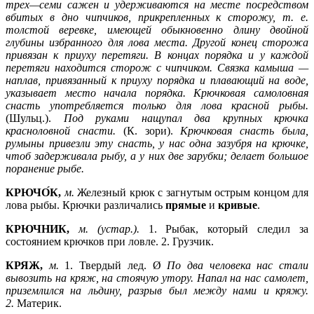
трех—семи сажен и удерживаются на месте посредством
вбитых в дно чипчиков, прикрепленных к сторожу, т. е.
толстой веревке, имеющей обыкновенно длину двойной
глубины избранного для лова места. Другой конец сторожа
привязан к приуху перетяги. В концах порядка и у каждой
перетяги находится сторож с чипчиком. Связка камыша —
наплав, привязанный к приуху порядка и плавающий на воде,
указывает место начала порядка. Крючковая самоловная
снасть употребляется только для лова красной рыбы.
(Шульц.).
Под руками нащупал два крупных крючка
красноловной снасти.
(К. зори).
Крючковая снасть была,
румыны привезли эту снасть, у нас одна зазубря на крючке,
чтоб задерживала рыбу, а у них две зарубки; делает большое
поранение рыбе.
КРЮЧО́К,
м.
Железный крюк с загнутым острым концом для
лова рыбы. Крючки различались
прямые
и
кривые
.
КРЮЧНИК,
м. (устар.).
1.
Рыбак, который следил за
состоянием крючков при ловле. 2. Грузчик.
КРЯЖ,
м.
1.
Твердый лед. Ø
По два человека нас стали
вывозить на кряж, на стоячую утору. Напал на нас самолет,
приземлился на льдину, разрыв был между нами и кряжу.
2.
Материк.