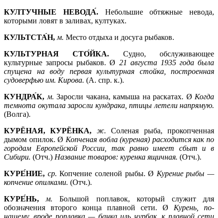
КУЛТУЧНЫЕ НЕВОДА́.
Небольшие обтяжные невода,
которыми ловят в заливах, култуках.
КУЛЬТСТА́Н,
м.
Место отдыха и досуга рыбаков.
КУЛЬТУРНАЯ СТО́ЙКА.
Судно, обслуживающее
культурные запросы рыбаков. Ø
21 августа 1935 года была
спущена на воду первая культурная стойка, построенная
судоверфью им. Кирова.
(А. спр. к.).
КУНДРА́К,
м.
Заросли чакана, камыша на раскатах. Ø
Когда
темнота окутала заросли кундрака, птицы летели напрямую.
(Волга).
КУРЁНАЯ, КУРЁНКА,
ж.
Соленая рыба, прокопченная
дымом опилок. Ø
Копченая вобла (куреная) расходится как по
городам Европейской России, так равно имеет сбыт и в
Сибири.
(Отч.)
Название товаров: куренка ящичная.
(Отч.).
КУРЕ́НИЕ,
ср.
Копчение соленой рыбы. Ø
Курение рыбы —
копчение опилками.
(Отч.).
КУРЕ́НЬ,
м.
Большой поплавок, который служит для
обозначения второго конца плавной сети. Ø
Курень, по-
нашему, вроде поплавка —
банка иль чурбак, к плавной сети