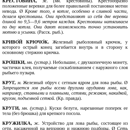
КРЕСТОВИНА,
ж. (мн.
крестови́ны). Крестообразно
положенные веревки для более правильной постановки мотни
невода. Ø
Кроме того, в котле, особенно в сливной части,
делаем крестовины. Они представляют из себя две веревки
длиной по 9,5
—
9,6 метров каждая. Крестовины натягиваем
по дну котла. Они дают возможность точно установить
мотню и усынки.
(Расск. рыб.).
КРИВО́Й КРЮЧО́К.
Железный рыболовный крючок, у
которого острый конец загибается внутрь и в сторону к
основному стержню крючка.
КРО́ШКИ,
мн. (устар.).
Небольшие, с двухкопеечную монету,
частички клея, получаемые соскабливанием с наружного слоя
рыбьего пузыря.
КРУГ,
м.
Железный обруч с сетным ядром для лова рыбы. Ø
Запрещается лов рыбы всеми другими орудиями лова, как,
например, ставными и плавными, сетями, режаком, накидкой,
кругом, подъемной сеткой.
(Кр. правда).
КРУГИ,
мн. (устар.).
Куски белуги, нарезанные поперек ее
тела (без брюшка) для крепкого посола.
КРУЖИЛКА,
ж.
Устройство для лова рыбы, состоящее из
сети, насаженной на верхнюю и нижнюю подборы. Ø
Сеть