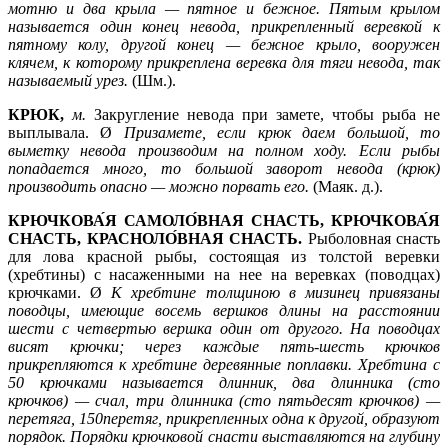
мотню и два крыла —
пятное и бежное. Пятым крылом
называется один конец невода, прикрепленный веревкой к
пятному колу, другой конец — бежное
крыло, вооружен
клячем, к которому прикреплена веревка для тяги невода, так
называемый урез.
(Шм.).
КРЮК,
м.
Закругление невода при замете, чтобы рыба не
выплывала. Ø
Призамете, если крюк даем большой, то
выметку невода производим на полном ходу. Если рыбы
попадается много, то большой заворот невода (крюк)
производить опасно —
можно порвать его.
(Маяк. д.).
КРЮЧКОВА́Я САМОЛО́ВНАЯ СНАСТЬ, КРЮЧКОВА́Я
СНАСТЬ, КРАСНОЛО́ВНАЯ СНАСТЬ.
Рыболовная снасть
для лова красной рыбы, состоящая из толстой веревки
(хребтины) с насаженными на нее на веревках (поводцах)
крючками. Ø
К хребтине толщиною в мизинец привязаны
поводцы, имеющие восемь вершков длины на расстоянии
шести с четвертью вершка один от другого. На поводцах
висят крючки; через каждые пять-шесть крючков
прикрепляются к хребтине деревянные поплавки. Хребтина с
50 крючками называется длинник, два длинника (сто
крючков) —
счал, три длинника (сто пятьдесят крючков) —
перетяга, 150перетяг, прикрепленных одна к другой, образуют
порядок. Порядки крючковой снасти выставляются на глубину