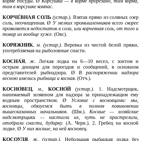
корме посуды. Ø
Корсушка —
в корме прорезано, там корма,
там в корсушке компас.
КОРЧЕ́ВНАЯ
СОЛЬ
(устар.).
Взятая прямо из соляных озер
соль, неочищенная. Ø
У мелких промышленников всего скорее
проявляется недостаток в соли, или корчевная соль, от того и
товар их вообще хуже.
(Овс).
КОРЯЖНИК
,
м. (устар.).
Веревка из чистой белой пряжи,
употребляемая на рыболовные снасти.
КОСНА́Я
,
ж.
Легкая лодка на 6—10 весел, с зонтом и
острым днищем для переездов и сообщений, в основном
представителей рыбнадзора. Ø
В распоряжении надзора
весною имелись рыбница и косная.
(Отч.).
КОСНО́ВЕЦ
,
м.,
КОСНО́Й
(устар.).
1.
Надсмотрщик,
нанимаемый хозяином для надзора за принадлежащим ему
водным пространством. Ø
Условие с косновцами: мы,
косновцы, обязуемся быть в полном повиновении
вышесказанных начальников.
(Шм.).
Косные —
хозяйские
надсмотрщики —
настигли их, чуть не пристрелили,
отобрали снасти, бударку.
(А. Черн.). 2. Гребец на косной
лодке. Ø
У них косные, на ней косновец.
КОСОУЛЯ
,
ж. (устар.).
Небольшая рыбацкая лодка без