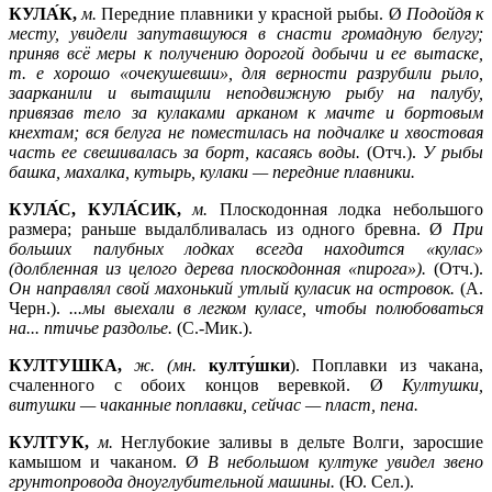
КУЛА́К,
м.
Передние плавники у красной рыбы. Ø
Подойдя к
месту, увидели запутавшуюся в снасти громадную белугу;
приняв всё меры к получению дорогой добычи и ее вытаске,
т. е хорошо «очекушевши», для верности разрубили рыло,
заарканили и вытащили неподвижную рыбу на палубу,
привязав тело за кулаками арканом к мачте и бортовым
кнехтам; вся белуга не поместилась на подчалке и хвостовая
часть ее свешивалась за борт, касаясь воды.
(Отч.).
У рыбы
башка, махалка, кутырь, кулаки —
передние плавники.
КУЛА́С, КУЛА́СИК,
м.
Плоскодонная лодка небольшого
размера; раньше выдалбливалась из одного бревна. Ø
При
больших палубных лодках всегда находится «кулас»
(долбленная из целого дерева плоскодонная «пирога»).
(Отч.).
Он направлял свой махонький утлый куласик на островок.
(А.
Черн.).
...мы выехали в легком куласе, чтобы полюбоваться
на... птичье раздолье.
(С.-Мик.).
КУЛТУШКА,
ж. (мн.
култу́шки
). Поплавки из чакана,
счаленного с обоих концов веревкой. Ø
Култушки,
витушки —
чаканные поплавки, сейчас —
пласт, пена.
КУЛТУК,
м.
Неглубокие заливы в дельте Волги, заросшие
камышом и чаканом. Ø
В небольшом култуке увидел звено
грунтопровода дноуглубительной машины.
(Ю. Сел.).