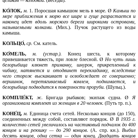
целиком —
колодкой.
(Беседы).
КО́ЛОК,
м.
1.
Поросшая камышом мель в море. Ø
Камыш по
мере приближения к морю все шире и гуще разрастается и
наконец идет вдоль морского берега широкими островами,
называемыми колками.
(Мих.). Пучок растущего из воды
камыша.
КОЛЬЦО́,
ср.
См. катель.
КО́МЕЛЬ,
м. (устар.).
Конец шеста, к которому
привешивается тяжесть, при ловле блесной. Ø
Но чуть лишь
белорыбица клюнет приманку, шнурок, прикрепленный к
чибику, натянется и отодвинет перекладинку, вследствие
чего сторож выскакивает и освобождает ее совершенно;
вершинок, перетягиваемый комлем, поднимается, и
белорыбица подводится к поверхности проруби.
(Шульц.).
КОМПЛЕ́КТ,
ж
. Бригада рыбаков; экипаж судна. Ø
Я
организовала комплект из женщин в 20 человек.
(Путь тр. п.).
КОНЕ́Ц,
м.
Единица счета сетей. Несколько концов (до 150),
соединенных между собой, составляют порядок. Ø
В 1935 г.
количество сетей увеличилось на частиковый подчалок до 400
концов и на реюшку —
до 290 концов.
(А. спр. кн.).
Выбил
десять концов, одна сетка —
один конец. Двадцать концов