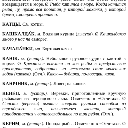
возвращается в море. Ø
Рыба катится в море. Когда катится
рыба, ну, прямо вся побитая, у которой махалка, у которой
брюхо, смотреть противно.
КАТЦЫ.
См.
котцы́.
КАШКАЛДА́К,
м.
Водяная курица (лысуха). Ø
Кашкалдаков
много у нас на взморье.
КАЧАЛА́НКИ,
мн.
Бортовая качка.
КАЮК,
м.
(устар.).
Небольшое грузовое судно с каютой в
корме. Ø
Крестьяне выехали на лов рыбы в предустьевое
пространство, собравшись на нескольких стах маленьких
лодок (каюков).
(Отч.).
Каюк —
бударка, по-ловецки, каюк.
КАЮЧНИК,
м. (устар.).
Ловец на каюке.
КЕНЕ́П,
м. (устар.).
Веревки, приготовленные вручную
рыбаками из персидского льна. Отмечено в «Отчетах». Ø
Снасти (веревки) вьются ловцами ручным способом из
персидского льна, называемого «кенеп», который
приобретается у ватаговладельцев по три рубля.
(Отч.).
КЕРИМ
,
м.
(устар.).
Порода рыбы. Отмечено в «Отчетах». Ø