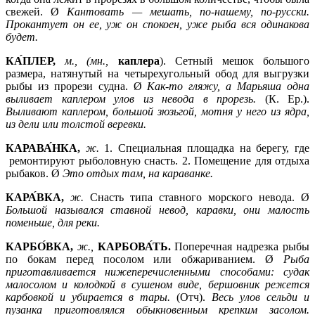
свежей. Ø
Кантовать —
мешать, по-нашему, по-русски.
Прокантует он ее, уж он спокоен, уже рыба вся одинакова
будет.
КА́ПЛЕР,
м., (мн.,
каплера
). Сетный мешок большого
размера, натянутый на четырехугольный обод для выгрузки
рыбы из прорези судна. Ø
Как-то гляжу, а Марьяша одна
выливает каплером улов из невода в прорезь.
(К. Ер.).
Выливают каплером, большой зюзьгой, мотня у него из ядра,
из дели или толстой веревки.
КАРАВА́НКА,
ж.
1.
Специальная площадка на берегу, где
ремонтируют рыболовную снасть. 2. Помещение для отдыха
рыбаков. Ø
Это отдых там, на караванке.
КАРА́ВКА,
ж.
Снасть типа ставного морского невода. Ø
Большой назывался ставной невод, каравки, они малость
поменьше, для реки.
КАРБО́ВКА,
ж.,
КАРБОВА́ТЬ.
Поперечная надрезка рыбы
по бокам перед посолом или обжариванием. Ø
Рыба
приготавливается нижеперечисленными способами: судак
малосолом и колодкой в сушеном виде, бершовник режется
карбовкой и убирается в тары.
(Отч).
Весь улов сельди и
пузанка приготовлялся обыкновенным крепким засолом.