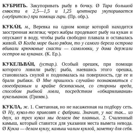
КУБРИТЬ.
Закупоривать рыбу в бочку. Ø
Тара большой
емкости в 2,5
—
1,5 и 1,25 центнера укупоривается
(«кубрится») при помощи гири.
(Пр. обр.).
КУКА́Н,
м.,
Веревка на одном конце которой находится
заостренная железка; через жабры продевают рыбу на кукан и
опускают в воду, чтобы рыба свободно плавала и оставалась
живой. Ø
Когда море было рядом, то у самого берега острова
вбивали крючковые снасти —
самоловки, у дома держали
осетров на куканах.
(К. Ер.).
КУКЕЛЬВА́Н,
(устар.).
Особый орешек, при помощи
которого ловили рыбу; рыба, наевшись этого орешка,
становилась снулой и поднималась на поверхность, где ее и
брали рыбаки. Ø
Мне пришлось случайно познакомиться с
своеобразным и крайне безопасным, со стороны вреда,
способом рыбной ловли, посредством «обкармливания»
кукельваном.
(Гримм.).
КУКЛА,
ж.
1.
Сметанная, но не насаженная на подбору сеть.
Ø
Ну, кукол-то привозят с фабрики. Значит, у нас так... из
двух, из трех кукол мы делаем две плавных.
2.
Счаленный
камыш, который ставится для указания места вымета невода.
Ø
Кукла —
делам куклу, камыш чалим куклой, заметку для себя.