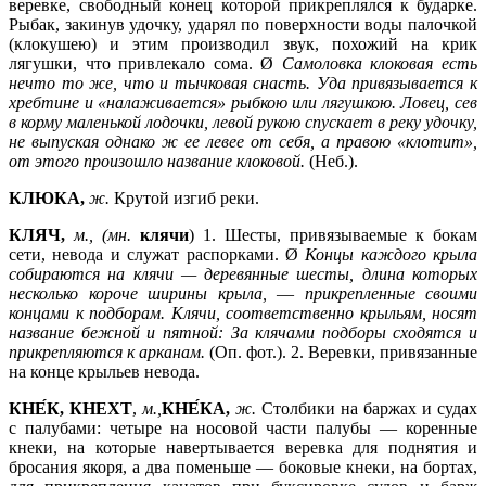
веревке, свободный конец которой прикреплялся к бударке.
Рыбак, закинув удочку, ударял по поверхности воды палочкой
(клокушею) и этим производил звук, похожий на крик
лягушки, что привлекало сома. Ø
Самоловка клоковая есть
нечто то же, что и тычковая снасть. Уда привязывается к
хребтине и «налаживается» рыбкою или лягушкою. Ловец, сев
в корму маленькой лодочки, левой рукою спускает в реку удочку,
не выпуская однако ж ее левее от себя, а правою «клотит»,
от этого произошло название клоковой.
(Неб.).
КЛЮКА,
ж.
Крутой изгиб реки.
КЛЯЧ,
м., (мн.
клячи
) 1. Шесты, привязываемые к бокам
сети, невода и служат распорками. Ø
Концы каждого крыла
собираются на клячи — деревянные шесты, длина которых
несколько короче ширины крыла,
—
прикрепленные своими
концами к подборам. Клячи, соответственно крыльям, носят
название бежной и пятной: За клячами подборы сходятся и
прикрепляются к арканам.
(Оп. фот.). 2. Веревки, привязанные
на конце крыльев невода.
КНЕ́К, КНЕХТ
,
м.,
КНЕ́КА,
ж.
Столбики на баржах и судах
с палубами: четыре на носовой части палубы — коренные
кнеки, на которые навертывается веревка для поднятия и
бросания якоря, а два поменьше — боковые кнеки, на бортах,