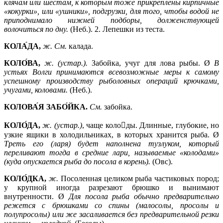
клячам или шестам, к которым тоже прикреплены кирпичные
«кокурки», или «ушники», подгрузки, для того, чтобы водой не
приподнимало нижней подборы, долженствующей
волочиться по дну.
(Неб.). 2. Лепешки из теста.
КО
ЛА́ДА,
ж. См.
калада.
КОЛО́ВА,
ж. (устар.).
Забойка, учуг для лова рыбы. Ø
В
устьях Волги принимаются всевозможные меры к самому
успешному производству рыболовных операций крючками,
учугами, коловами.
(Неб.).
КОЛОВА́Я ЗАБО́ЙКА.
См.
забойка.
КОЛО́ДА,
ж. (устар.)
, чаще колоды. Длинные, глубокие, но
узкие ящики в холодильниках, в которых хранится рыба. Ø
Треть его (ларя) будет наполнена тузлуком, который
переливают тогда в средние лари, называемые «колодами»
(куда опускается рыба до посола в корень).
(Овс).
КОЛО́ДКА,
ж.
Посоленная целиком рыба частиковых пород;
у крупной иногда разрезают брюшко и вынимают
внутренности. Ø
Для посола рыба обычно предварительно
режется с брюшками со спины (малосолы, просолы и
полупросолы) или же засаливается без предварительной резки