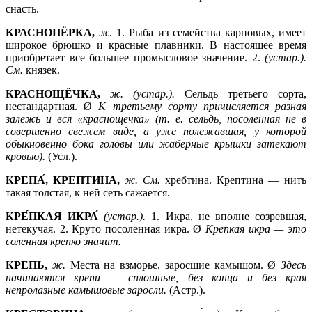
снасть.
КРАСНОПЁРКА,
ж
. 1.
Рыба из семейства карповых, имеет
широкое брюшко и красные плавники. В настоящее время
приобретает все большее промысловое значение. 2.
(устар.).
См.
князек.
КРАСНОЩЁЧКА,
ж. (устар.).
Сельдь третьего сорта,
нестандартная. Ø
К третьему сорту причисляется разная
залежь и вся «краснощечка» (т. е. сельдь, посоленная не в
совершенно свежем виде, а уже полежавшая, у которой
обыкновенно бока головы или жаберные крышки затекают
кровью).
(Усл.).
КРЕПА́, КРЕПТИНА,
ж. См.
хребтина. Крептина — нить
такая толстая, к ней сеть сажается.
КРЕ́ПКАЯ ИКРА́
(устар.).
1.
Икра, не вполне созревшая,
нетекучая. 2. Круто посоленная икра. Ø
Крепкая икра —
это
соленная крепко значит.
КРЕПЬ,
ж.
Места на взморье, заросшие камышом. Ø
Здесь
начинаются крепи —
сплошные, без конца и без края
непролазные камышовые заросли.
(Астр.).