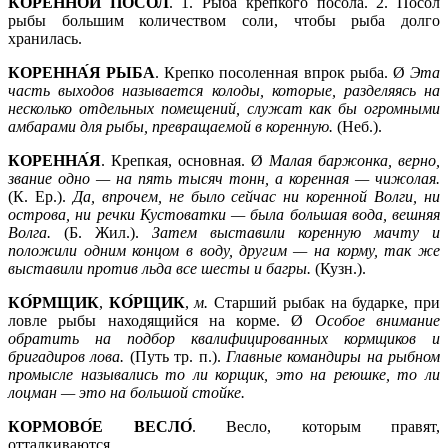
КОРЕННО́Й
ПОСО́Л
. 1. Рыба крепкого посола. 2. Посол
рыбы большим количеством соли, чтобы рыба долго
хранилась.
КОРЕННА́Я
РЫБА
. Крепко посоленная впрок рыба. Ø
Эта
часть выходов называется колоды, которые, разделяясь на
несколько отдельных помещений, служат как бы огромными
амбарами для рыбы, превращаемой в коренную.
(Неб.).
КОРЕННА́Я
. Крепкая, основная. Ø
Малая баржонка, верно,
звание одно —
на пять тысяч тонн, а коренная —
чижолая.
(К. Ер.).
Да, впрочем, не было сейчас ни коренной Волги, ни
острова, ни речки Кустоватки —
была большая вода, вешняя
Волга.
(Б. Жил.).
Затем выставили коренную мачту и
положили одним концом в воду, другим —
на корму, так же
выставили против льда все шесты и багры.
(Кузн.).
КО́РМЩИК
,
КО́РЩИК
,
м.
Старший рыбак на бударке, при
ловле рыбы находящийся на корме. Ø
Особое внимание
обратить на подбор квалифицированных кормщиков и
бригадиров лова.
(Путь тр. п.).
Главные командиры на рыбном
промысле назывались то ли корщик, это на реюшке, то ли
лоцман —
это на большой стойке.
КОРМОВО́Е
ВЕСЛО́
. Весло, которым правят,
отталкиваются.