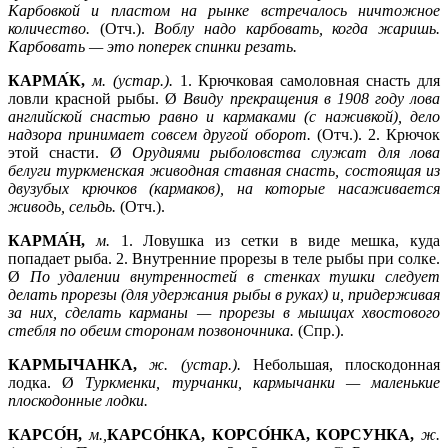
Карбовкой и пластом на рынке встречалось ничтожное
количество.
(Отч.).
Воблу надо карбовать, когда жаришь.
Карбовать —
это поперек спинки резать.
КАРМА́К,
м. (устар.).
1.
Крючковая самоловная снасть для
ловли красной рыбы. Ø
Ввиду прекращения в 1908 году лова
английской снастью равно и кармаками (с наживкой), дело
надзора принимает совсем другой оборот.
(Отч.). 2. Крючок
этой снасти. Ø
Орудиями рыболовства служат для лова
белуги туркменская живодная ставная снасть, состоящая из
двузубых крючков (кармаков), на которые насаживается
живодь, сельдь.
(Отч.).
КАРМА́Н,
м.
1.
Ловушка из сетки в виде мешка, куда
попадает рыба. 2. Внутренние прорезы в теле рыбы при солке.
Ø
По удалении внутренностей в стенках тушки следует
делать прорезы (для удержания рыбы в руках) и, придерживая
за них, сделать карманы —
прорезы в мышцах хвостового
стебля по обеим сторонам позвоночника.
(Спр.).
КАРМЫЧАНКА,
ж. (устар.).
Небольшая, плоскодонная
лодка. Ø
Туркменки, турчанки, кармычанки —
маленькие
плоскодонные лодки.
КАРСО́Н,
м.,
КАРСО́НКА, КОРСО́НКА, КОРСУНКА,
ж.