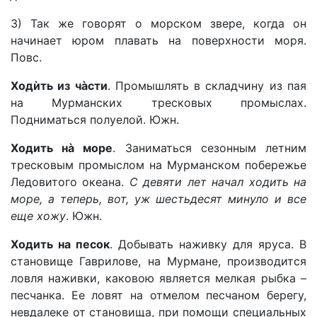
3) Так же говорят о морском звере, когда он
начинает юром плавать на поверхности моря.
Повс.
Ходѝть из чàсти
. Промышлять в складчину из пая
на Мурманских тресковых промыслах.
Подниматься полуелой. Южн.
Ходить нà море
. Заниматься сезонным летним
тресковым промыслом на Мурманском побережье
Ледовитого океана.
С девяти лет начал ходить на
море, а теперь, вот, уж шестьдесят минуло и все
еще хожу
. Южн.
Ходить на песок
. Добывать наживку для яруса. В
становище Гаврилове, на Мурмане, производится
ловля наживки, каковою является мелкая рыбка –
песчанка. Ее ловят на отмелом песчаном берегу,
невдалеке от становища, при помощи специальных