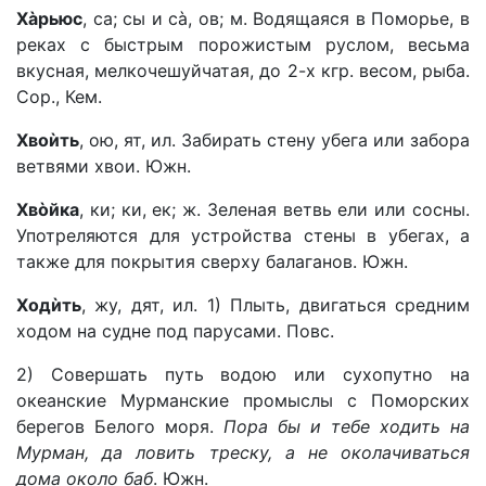
Хàрьюс
, са; сы и сà, ов; м. Водящаяся в Поморье, в
реках с быстрым порожистым руслом, весьма
вкусная, мелкочешуйчатая, до 2-х кгр. весом, рыба.
Сор., Кем.
Хвоѝть
, ою, ят, ил. Забирать стену убега или забора
ветвями хвои. Южн.
Хвòйка
, ки; ки, ек; ж. Зеленая ветвь ели или сосны.
Употреляются для устройства стены в убегах, а
также для покрытия сверху балаганов. Южн.
Ходѝть
, жу, дят, ил. 1) Плыть, двигаться средним
ходом на судне под парусами. Повс.
2) Совершать путь водою или сухопутно на
океанские Мурманские промыслы с Поморских
берегов Белого моря.
Пора бы и тебе ходить на
Мурман, да ловить треску, а не околачиваться
дома около баб
. Южн.