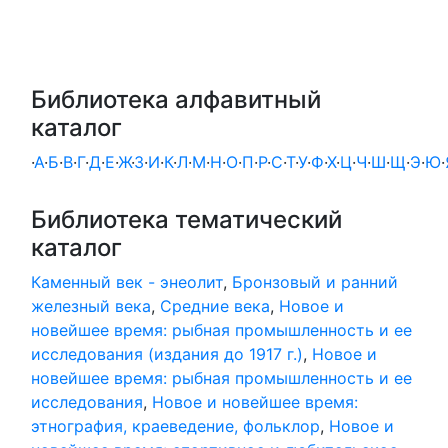
Библиотека алфавитный
каталог
·
А
·
Б
·
В
·
Г
·
Д
·
Е
·
Ж
·
З
·
И
·
К
·
Л
·
М
·
Н
·
О
·
П
·
Р
·
С
·
Т
·
У
·
Ф
·
Х
·
Ц
·
Ч
·
Ш
·
Щ
·
Э
·
Ю
·
Библиотека тематический
каталог
Каменный век - энеолит
,
Бронзовый и ранний
железный века
,
Средние века
,
Новое и
новейшее время: рыбная промышленность и ее
исследования (издания до 1917 г.)
,
Новое и
новейшее время: рыбная промышленность и ее
исследования
,
Новое и новейшее время:
этнография, краеведение, фольклор
,
Новое и