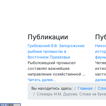
Публикации
Пу
Грибовский В.В. Запорожские
Никол
рыбные промыслы в
исто
Восточном Приазовье
фаун
Рыболовецкий промысел
Четве
составлял важнейшее
ихти
направление хозяйственной …
наст
Читать далее...
далее.
Вы находитесь здесь:
Главная
Сло
Словарь И.М. Дурова. Слова на бук