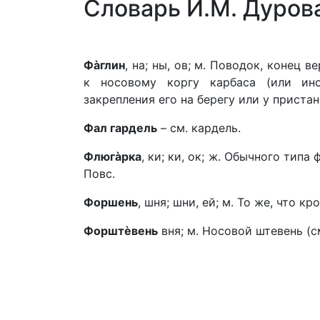
Словарь И.М. Дурова
Фàглин
, на; ны, ов; м. Поводок, конец 
к носовому коргу карбаса (или ино
закрепления его на берегу или у приста
Фал гардель
– см. кардель.
Флюгàрка
, ки; ки, ок; ж. Обычного тип
Повс.
Форшень
, шня; шни, ей; м. То же, что кр
Форштèвень
вня; м. Носовой штевень (см