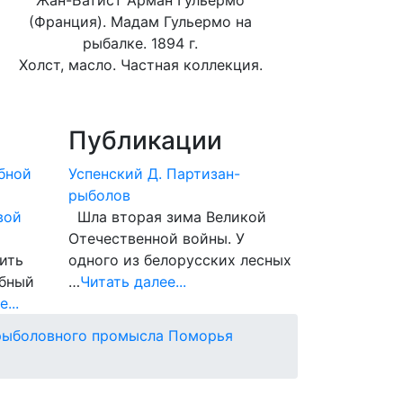
Жан-Батист Арман Гульермо
(Франция). Мадам Гульермо на
рыбалке. 1894 г.
Холст, масло. Частная коллекция.
Публикации
бной
Успенский Д. Партизан-
рыболов
вой
Шла вторая зима Великой
Отечественной войны. У
ить
одного из белорусских лесных
ыбный
…
Читать далее...
...
 рыболовного промысла Поморья