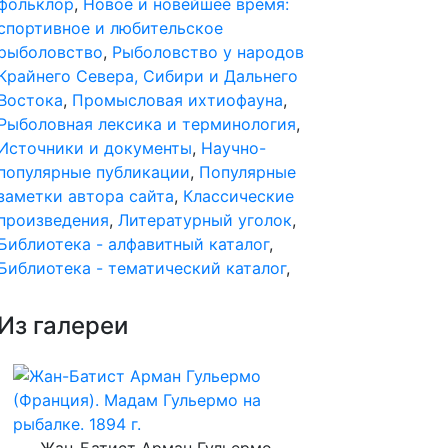
фольклор
,
Новое и новейшее время:
спортивное и любительское
рыболовство
,
Рыболовство у народов
Крайнего Севера, Сибири и Дальнего
Востока
,
Промысловая ихтиофауна
,
Рыболовная лексика и терминология
,
Источники и документы
,
Научно-
популярные публикации
,
Популярные
заметки автора сайта
,
Классические
произведения
,
Литературный уголок
,
Библиотека - алфавитный каталог
,
Библиотека - тематический каталог
,
Из галереи