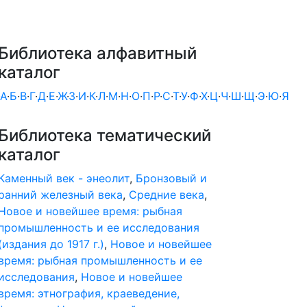
Библиотека алфавитный
каталог
А
·
Б
·
В
·
Г
·
Д
·
Е
·
Ж
·
З
·
И
·
К
·
Л
·
М
·
Н
·
О
·
П
·
Р
·
С
·
Т
·
У
·
Ф
·
Х
·
Ц
·
Ч
·
Ш
·
Щ
·
Э
·
Ю
·
Я
Библиотека тематический
каталог
Каменный век - энеолит
,
Бронзовый и
ранний железный века
,
Средние века
,
Новое и новейшее время: рыбная
промышленность и ее исследования
(издания до 1917 г.)
,
Новое и новейшее
время: рыбная промышленность и ее
исследования
,
Новое и новейшее
время: этнография, краеведение,