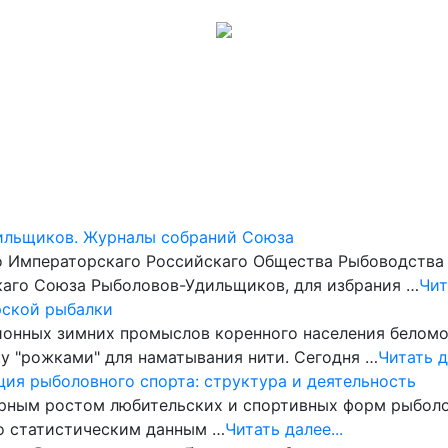
Музеи
Галерея
Обсуждения
Карта сайта
Помощь
ильщиков. Журналы собраний Союза
о Императорскаго Российскаго Общества Рыбоводства и
каго Союза Рыболовов-Удильщиков, для избрания …
Чит
рской рыбалки
онных зимних промыслов коренного населения беломо
у "рожками" для наматывания нити. Сегодня …
Читать д
ия рыболовного спорта: структура и деятельность
рным ростом любительских и спортив­ных форм рыболо
по статистическим данным …
Читать далее...