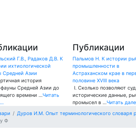
бликации
Публикации
ьский Г.В., Радаков Д.В. К
Пальмов Н. К истории ры
рии ихтиологической
промышленности в
ы Средней Азии
Астраханском крае в пер
ртичная история
половине XVIII века
офауны Средней Азии до
I. Сколько позволяют суд
оящего времени …
Читать
исторические данные, р
..
промысел в …
Читать далее
вари
Дуров И.М. Опыт терминологического словаря
ву Ф