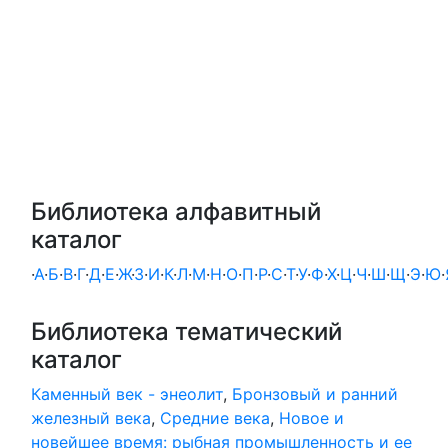
Библиотека алфавитный
каталог
·
А
·
Б
·
В
·
Г
·
Д
·
Е
·
Ж
·
З
·
И
·
К
·
Л
·
М
·
Н
·
О
·
П
·
Р
·
С
·
Т
·
У
·
Ф
·
Х
·
Ц
·
Ч
·
Ш
·
Щ
·
Э
·
Ю
·
Библиотека тематический
каталог
Каменный век - энеолит
,
Бронзовый и ранний
железный века
,
Средние века
,
Новое и
новейшее время: рыбная промышленность и ее