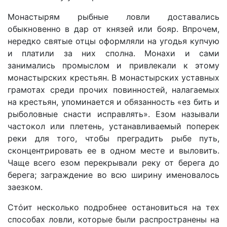
Монастырям рыбные ловли доставались
обыкновенно в дар от князей или бояр. Впрочем,
нередко святые отцы оформляли на угодья купчую
и платили за них сполна. Монахи и сами
занимались промыслом и привлекали к этому
монастырских крестьян. В монастырских уставных
грамотах среди прочих повинностей, налагаемых
на крестьян, упоминается и обязанность «ез бить и
рыболовные снасти исправлять». Езом называли
частокол или плетень, устанавливаемый поперек
реки для того, чтобы преградить рыбе путь,
сконцентрировать ее в одном месте и выловить.
Чаще всего езом перекрывали реку от берега до
берега; заграждение во всю ширину именовалось
заезком.
Стόит несколько подробнее остановиться на тех
способах ловли, которые были распространены на