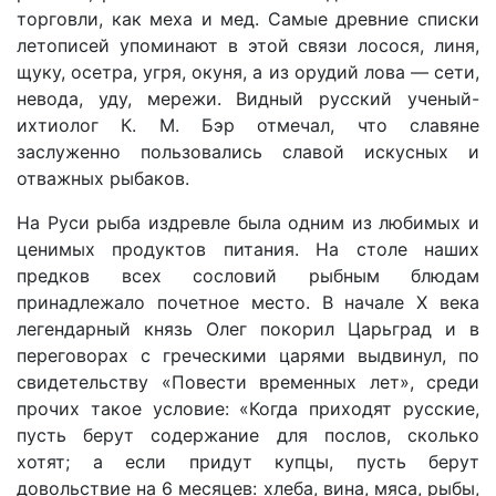
торговли, как меха и мед. Самые древние списки
летописей упоминают в этой связи лосося, линя,
щуку, осетра, угря, окуня, а из орудий лова — сети,
невода, уду, мережи. Видный русский ученый-
ихтиолог К. М. Бэр отмечал, что славяне
заслуженно пользовались славой искусных и
отважных рыбаков.
На Руси рыба издревле была одним из любимых и
ценимых продуктов питания. На столе наших
предков всех сословий рыбным блюдам
принадлежало почетное место. В начале X века
легендарный князь Олег покорил Царьград и в
переговорах с греческими царями выдвинул, по
свидетельству «Повести временных лет», среди
прочих такое условие: «Когда приходят русские,
пусть берут содержание для послов, сколько
хотят; а если придут купцы, пусть берут
довольствие на 6 месяцев: хлеба, вина, мяса, рыбы,