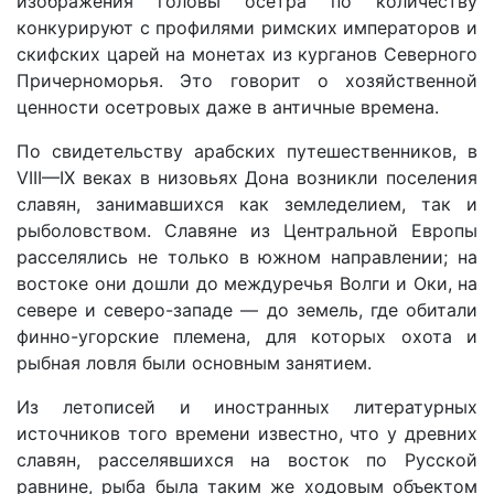
изображения головы осетра по количеству
конкурируют с профилями римских императоров и
скифских царей на монетах из курганов Северного
Причерноморья. Это говорит о хозяйственной
ценности осетровых даже в античные времена.
По свидетельству арабских путешественников, в
VIII—IX веках в низовьях Дона возникли поселения
славян, занимавшихся как земледелием, так и
рыболовством. Славяне из Центральной Европы
расселялись не только в южном направлении; на
востоке они дошли до междуречья Волги и Оки, на
севере и северо-западе — до земель, где обитали
финно-угорские племена, для которых охота и
рыбная ловля были основным занятием.
Из летописей и иностранных литературных
источников того времени известно, что у древних
славян, расселявшихся на восток по Русской
равнине, рыба была таким же ходовым объектом