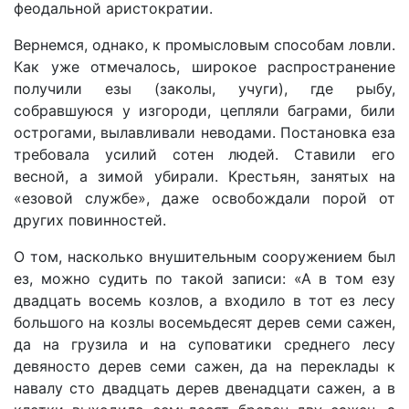
феодальной аристократии.
Вернемся, однако, к промысловым способам ловли.
Как уже отмечалось, широкое распространение
получили езы (заколы, учуги), где рыбу,
собравшуюся у изгороди, цепляли баграми, били
острогами, вылавливали неводами. Постановка еза
требовала усилий сотен людей. Ставили его
весной, а зимой убирали. Крестьян, занятых на
«езовой службе», даже освобождали порой от
других повинностей.
О том, насколько внушительным сооружением был
ез, можно судить по такой записи: «А в том езу
двадцать восемь козлов, а входило в тот ез лесу
большого на козлы восемьдесят дерев семи сажен,
да на грузила и на суповатики среднего лесу
девяносто дерев семи сажен, да на переклады к
навалу сто двадцать дерев двенадцати сажен, а в