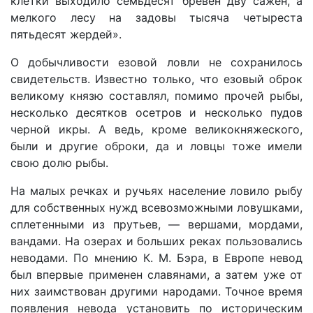
клетки выходило семьдесят бревен дву сажен, а
мелкого лесу на задовы тысяча четыреста
пятьдесят жердей».
О добычливости езовой ловли не сохранилось
свидетельств. Известно только, что езовый оброк
великому князю составлял, помимо прочей рыбы,
несколько десятков осетров и несколько пудов
черной икры. А ведь, кроме великокняжеского,
были и другие оброки, да и ловцы тоже имели
свою долю рыбы.
На малых речках и ручьях население ловило рыбу
для собственных нужд всевозможными ловушками,
сплетенными из прутьев, — вершами, мордами,
вандами. На озерах и больших реках пользовались
неводами. По мнению К. М. Бэра, в Европе невод
был впервые применен славянами, а затем уже от
них заимствован другими народами. Точное время
появления невода установить по историческим