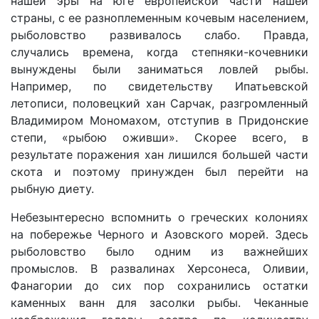
нашей эры на юге европейской части нашей
страны, с ее разноплеменным кочевым населением,
рыболовство развивалось слабо. Правда,
случались времена, когда степняки-кочевники
вынуждены были заниматься ловлей рыбы.
Например, по свидетельству Ипатьевской
летописи, половецкий хан Сарчак, разгромленный
Владимиром Мономахом, отступив в Придонские
степи, «рыбою оживши». Скорее всего, в
результате поражения хан лишился большей части
скота и поэтому принужден был перейти на
рыбную диету.
Небезынтересно вспомнить о греческих колониях
на побережье Черного и Азовского морей. Здесь
рыболовство было одним из важнейших
промыслов. В развалинах Херсонеса, Оливии,
Фанагории до сих пор сохранились остатки
каменных ванн для засолки рыбы. Чеканные