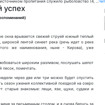
 источником пропитания служило рыболовство (4, …
Чит
й успех
воспоминаний)
ые окна врывается свежей струей южный теплый
, широкой лентой синеет река (речь идет о реке
того же наименования, ныне - Кирова), уже
любоваться широким разливом, послушать шепот
 песок, помечтать.
недели через две или три можно будет спустить
ть сезон ужения коллективной поездкой на озеро
т старые знакомые: лещи, язи, щуки, судаки и
меня за письменным столом, и я снова берусь за