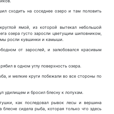
иков.
шил сходить на соседнее озеро и там половить
круглой ямой, из которой вытекал небольшой
рега озера густо заросли цветущим шиповником,
 ямы росли кувшинки и камыши.
ободном от зарослей, и залюбовался красивым
рябил в одном углу поверхность озера.
ыба, и мелкие круги побежали во все стороны по
нул удилищем и бросил блесну к лопухам.
атушки, как последовал рывок лесы и вершина
а блесне сидела рыба, которая только что здесь