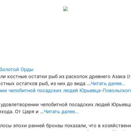
Музеи
Галерея
Обсуждения
Карта сайта
Помощь
н Золотой Орды
 костные остатки рыб из раскопок древнего Азака (г. 
стных остатков рыб, из них до вида …
Читать далее...
рении челобитной посадских людей Юрьевца-Повольског
об удовлетворении челобитной посадских людей Юрьевц
ихода. От Царя и …
Читать далее...
осы эпохи ранней бронзы показали, что в хозяйствен