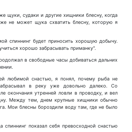
же щуки, судаки и другие хищники блесну, когда
 же не может щука схватить блесну, которую я
 мой спиннинг будет приносить хорошую добычу.
учиться хорошо забрасывать приманку".
продолжал в свободные часы добиваться дальних
лении.
оей любимой снастью, я понял, почему рыба не
забрасывал в реку уже довольно далеко. Со
ле окончания утренней ловли в проводку, и вел
 дну. Между тем, днем крупные хищники обычно
га. Мои блесны бороздили воду там, где не было
да спиннинг показал себя превосходной снастью