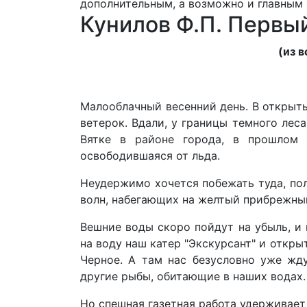
дополнительным, а возможно и главным
Кунилов Ф.П. Первы
(из 
Малооблачный весенний день. В открыт
ветерок. Вдали, у границы темного леса
Вятке в районе города, в прошлом 
освободившаяся от льда.
Неудержимо хочется побежать туда, по
волн, набегающих на желтый прибрежный
Вешние воды скоро пойдут на убыль, и 
на воду наш катер "Экскурсант" и откры
Черное. А там нас безусловно уже жду
другие рыбы, обитающие в наших водах.
Но спешная газетная работа удерживает 