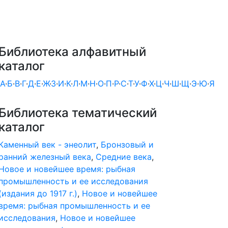
Библиотека алфавитный
каталог
А
·
Б
·
В
·
Г
·
Д
·
Е
·
Ж
·
З
·
И
·
К
·
Л
·
М
·
Н
·
О
·
П
·
Р
·
С
·
Т
·
У
·
Ф
·
Х
·
Ц
·
Ч
·
Ш
·
Щ
·
Э
·
Ю
·
Я
Библиотека тематический
каталог
Каменный век - энеолит
,
Бронзовый и
ранний железный века
,
Средние века
,
Новое и новейшее время: рыбная
промышленность и ее исследования
(издания до 1917 г.)
,
Новое и новейшее
время: рыбная промышленность и ее
исследования
,
Новое и новейшее