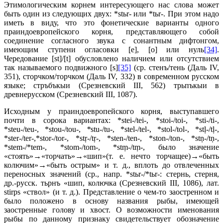
Этимологическим корнем интересующего нас слова может
быть один из следующих двух: *stьr- или *tьr-. При этом надо
иметь в виду, что это фонетические варианты одного
праиндоевропейского корня, представляющего собой
соединение согласного звука с сонантным дифтонгом,
имеющим ступени огласовки [е], [о] или нуль
[34]
.
Чередование [st]/[t] обусловлено наличием или отсутствием
так называемого подвижного [s]
[35]
(ср. стенъ/тень (Даль IV,
351), сторчком/торчком (Даль IV, 332) в современном русском
языке; стръбъкыи (Срезневский III, 562) трьпъкыи в
древнерусском (Срезневский III, 1087).
Исходным у праиндоевропейского корня, выступавшего
почти в сорока вариантах: *stei-/tei-, *stoi-/toi-, *sti-/ti-,
*steu-/teu-, *stou-/tou-,
*
stu-/tu-, *stel-/tel-, *stol-/tol-, *stḷ-/tḷ-,
*ster-/ter-,*stor-/tor-, *stṛ-/tṛ-, *sten-/ten-, *ston-/ton-, *stṇ-/tṇ-,
*stem-/*tem-, *stom-/tom-, *stṃ-/tṃ-, было значение
«стоять»→«торчать»→«шип»(т. е. нечто торчащее)→«быть
колючим»→«быть острым» и т. д., вплоть до отвлеченных
переносных значений (ср., напр. *stьr-/*tьr-: стернь, стерня,
др.-русск. тьрнъ «шип, колючка (Срезневский III, 1086), лат.
stirps «ствол» (и т. д.). Представление о чем-то заостренном и
было положено в основу названия рыбы, имеющей
заостренные голову и хвост. О возможности именования
рыбы по данному признаку свидетельствует обозначение