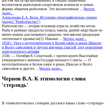
ростом числа организованных в секции первичных
коллективов рыболовов-спортсменов возникли и новые
формы общения рыболовов. Это коллективные …
Читать
далее...
Алексеенко Е.А. Кеты. Историко-этнографические очерки
(раздел "Рыболовство")
Рыболовство — вторая основная отрасль хозяйства кетов.
Рыба и рыбные продукты (порса, юкола, рыбий жир) были не
менее важны для пищевого рациона, чем мясная продукция
охотничьего промысла[1]. Навыки …
Читать далее...
1828 г. Указ о неупотреблении в Белом озере и реках Шексне
и Волге самоловов и других вредных снастей, под опасением
определенного штрафа
2330. — Октября 8. Сенатский, с прописанием Высочайше
утвержденнаго мнения Государственнаго Совета. — О
неупотреблении в Белом озере и реках Шексне и Волге
самоловов и других …
Читать далее...
Чернов В.А. К этимологии слова
'стерлядь'
В этимологических словарях русского языка слово «стерлядь»