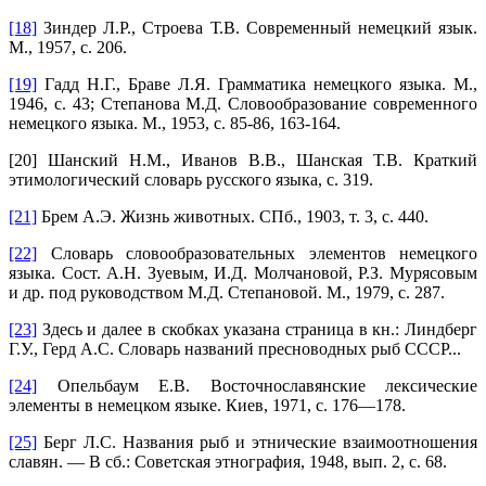
[18]
Зиндер Л.Р., Строева Т.В. Современный немецкий язык.
М., 1957, с. 206.
[19]
Гадд Н.Г., Браве Л.Я. Грамматика немецкого языка. М.,
1946, с. 43; Степанова М.Д. Словообразование современного
немецкого языка. М., 1953, с. 85-86, 163-164.
[20]
Шанский Н.М., Иванов В.В., Шанская Т.В. Краткий
этимологический словарь русского языка, с. 319.
[21]
Брем А.Э. Жизнь животных. СПб., 1903, т. 3, с. 440.
[22]
Словарь словообразовательных элементов немецкого
языка. Сост. А.Н. Зуевым, И.Д. Молчановой, Р.З. Мурясовым
и др. под руководством М.Д. Степановой. М., 1979, с. 287.
[23]
Здесь и далее в скобках указана страница в кн.: Линдберг
Г.У., Герд A.C. Словарь названий пресноводных рыб СССР...
[24]
Опельбаум Е.В. Восточнославянские лексические
элементы в немецком языке. Киев, 1971, с. 176—178.
[25]
Берг Л.С. Названия рыб и этнические взаимоотношения
славян. — В сб.: Советская этнография, 1948, вып. 2, с. 68.