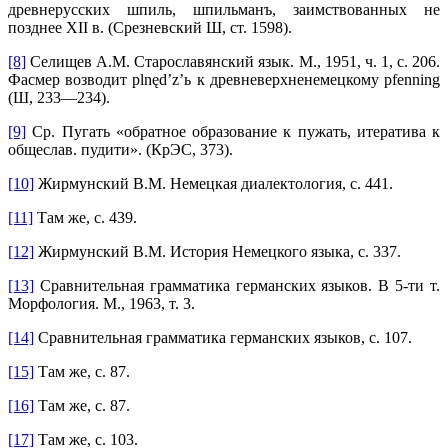
древнерусских шпиль, шпильманъ, заимствованных не
позднее XII в. (Срезневский Ш, ст. 1598).
[8]
Селищев А.М. Старославянский язык. М., 1951, ч. 1, с. 206.
Фасмер возводит plnęd’z’ь к древневерхненемецкому pfenning
(Ш, 233—234).
[9]
Ср. Пугать «обратное образование к пужать, итератива к
общеслав. пудити». (КрЭС, 373).
[10]
Жирмунский В.М. Немецкая диалектология, с. 441.
[11]
Там же, с. 439.
[12]
Жирмунский B.М. История Немецкого языка, с. 337.
[13]
Сравнительная грамматика германских языков. В 5-ти т.
Морфология. M., 1963, т. 3.
[14]
Сравнительная грамматика германских языков, с. 107.
[15]
Там же, с. 87.
[16]
Там же, с. 87.
[17]
Там же, с. 103.