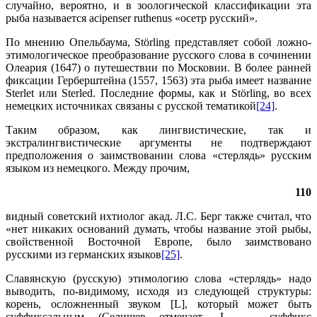
случайно, вероятно, и в зоологической классификации эта
рыба называется acipenser ruthenus «осетр русский».
По мнению Опельбаума, Störling представляет собой ложно-
этимологическое преобразование русского слова в сочинении
Олеария (1647) о путешествии по Московии. В более ранней
фиксации Герберштейна (1557, 1563) эта рыба имеет название
Sterlet или Sterled. Последние формы, как и Störling, во всех
немецких источниках связаны с русской тематикой
[24]
.
Таким образом, как лингвистические, так и
экстралингвистические аргументы не подтверждают
предположения о заимствовании слова «стерлядь» русским
языком из немецкого. Между прочим,
110
видный советский ихтиолог акад. Л.С. Берг также считал, что
«нет никаких оснований думать, чтобы название этой рыбы,
свойственной Восточной Европе, было заимствовано
русскими из германских языков
[25]
.
Славянскую (русскую) этимологию слова «стерлядь» надо
выводить, по-видимому, исходя из следующей структуры:
корень, осложненный звуком [L], который может быть
суффиксальным (Селищев отмечает -L- — суффикс