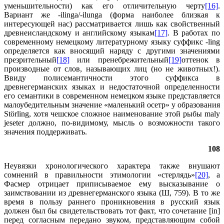
уменьшительности) как его отличительную черту
[16]
.
Вариант же -ilinga/-ilunga (форма наиболее близкая к
интересующей нас) рассматривается лишь как свойственный
древнеисландскому и английскому языкам
[17]
. В работах по
современному немецкому литературному языку суффикс -ling
определяется как вносящий наряду с другими значениями
презрительный
[18]
или пренебрежительный
[19]
оттенок в
производные от слов, называющих лиц (но не животных!).
Ввиду полисемантичности этого суффикса в
древнегерманских языках и недостаточной определенности
его семантики в современном немецком языке представляется
малоубедительным значение «маленький осетр» у образования
Störling, хотя чешское сложное наименование этой рыбы maly
jeseter должно, по-видимому, мысль о возможности такого
значения поддерживать.
108
Неувязки хронологического характера также внушают
сомнений в правильности этимологии «стерлядь»
[20]
, a
Фасмер отрицает приписываемое ему высказывание о
заимствовании из древнегерманского языка (Ш, 759). В то же
время в пользу раннего проникновения в русский язык
должен был бы свидетельствовать тот факт, что сочетание [in]
перед согласным передано звуком, представляющим собой