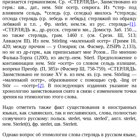
признается германизмом. Ср. «СТЕРЛЯДЬ», Заимствовано из
герм.: шв., дат., нем. Stör осетр, севрюга. Из *стер- под
влиянием сельдь, *селедь (ср. селедка) явилось *стерледь;
отсюда стерлядь (ср. лебедь и лебядь); стерляжий по образцу
лебяжий и т.п. , Фр. sterlet, нем.тж. из рус. стерлядь»
[1]
.
«СТЕРЛЯДЬ ж., др.-русск. стерляги мн., Домостр. Заб. 150...,
но также стерлядь, грам. 1460 г. (см. Срезн. Ш, 513;
Аввакум III). Из нем. Störling «маленький осетр» (Гримм 10,
420; между прочим — у Олеария; см. Фасмер, ZfSIPh 2,133),
но не из др-герм., как приписывает мне Розов... По мнению
Фалька-Торпа (1200), из австр.-нем. Stierl. Предположение о
контаминации нем. Stör «осетр» со словом сельдь излишне,
вопреки Преобр. (П, 385)» (Фасмер Ш, 758-759). «СТЕРЛЯДЬ.
Заимствовано не позже XV в. из нем. яз. (ср. нем. Störling —
«маленький осетр», образованное с помощью суф, -ling от
Stör — «осетр»
[2]
. В последующих изданиях указание на
хронологию заимствования снято в связи с изменением точки
зрения на этимологию этого слова.
Надо отметить также факт существования в иностранных
языках, как славянских, так и неславянских, слова, полностью
созвучного русскому: польск. sterlet, чеш. sterled’, англ. sterlet,
нем. Sterlet(t), фр. sterlet, шв. Sterlett.
Однако вопрос об этимологии слова стерлядь в русском языке,