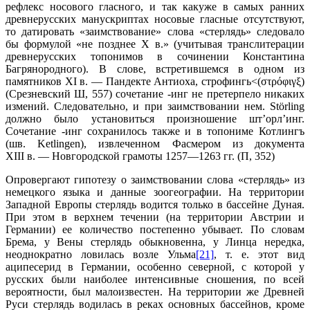
рефлекс носового гласного, и так какуже в самых ранних
древнерусских манускриптах носовые гласные отсутствуют,
то датировать «заимствование» слова «стерлядь» следовало
бы формулой «не позднее X в.» (учитывая транслитерации
древнерусских топонимов в сочинении Константина
Багрянородного). В слове, встретившемся в одном из
памятников XI в. — Пандекте Антиоха, строфингь<(στρόφιγξ)
(Срезневский Ш, 557) сочетание -инг не претерпело никаких
измений. Следовательно, и при заимствовании нем. Störling
должно было установиться произношение шт’орл’инг.
Сочетание -инг сохранилось также и в топониме Котлингъ
(шв. Ketlingen), извлеченном Фасмером из документа
XIII в. — Новгородской грамоты 1257—1263 гг. (П, 352)
Опровергают гипотезу о заимствовании слова «стерлядь» из
немецкого языка и данные зоогеографии. На территории
Западной Европы стерлядь водится только в бассейне Дуная.
При этом в верхнем течении (на территории Австрии и
Германии) ее количество постепенно убывает. По словам
Брема, у Вены стерлядь обыкновенна, у Линца нередка,
неоднократно ловилась возле Ульма
[21]
, т. е. этот вид
аципесерид в Германии, особенно северной, с которой у
русских были наиболее интенсивные сношения, по всей
вероятности, был малоизвестен. На территории же Древней
Руси стерлядь водилась в реках основных бассейнов, кроме