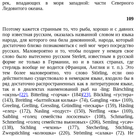
рек, впадающих в моря западной: части Северного
Ледовитого океана.
109
Поэтому кажется странным то, что рыба, хорошо и с давних
пор известная русским, оказалась названной словом из языка
народа, для которого она била диковинной, народа, который
достаточно близко познакомиться с ней мог через посредство
русских. Маловероятно и то, чтобы позднее у немцев свое
слово было вытеснено русским Sterlett, известным в русской
форме не только в Германии, но и в таких странах, где
стерлядь вообще не водится (Франция, Англия и т. п.). Это
тем более маловероятно, что слово Störling, если оно
действительно существовало в немецком языке, входило бы в
ряд достаточно распространенных как в литературном языке,
так и в диалектах наименований рыб на -ling: Bärschling
«окунь»
[22]
, Bitterling «горчак» (184)
[23]
, Blickling «густера»
(143), Breitling «балтийская килька» (74), Gangling «язь» (169),
Greeling, Grelling, Gressling, Gründling «пескарь» (159), Häsling
«елец» (172), Nasling «подуст» (150), Nerfling «язь» (169),
Saibling «голец семейства лососевых» (108), Schmarling,
Schmerling «голец семейства вьюновых» (206), Semling «усач»
(138), Sichling «чехонь» (177), Stecherling, Stichling,
Zwegstichling «колюшка» (220), Strömling «салака» (72). Не