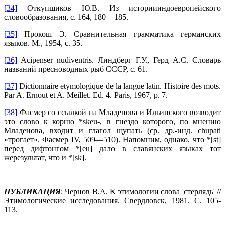
[34]
Откупщиков Ю.В. Из историииндоевропейского
словообразования, с. 164, 180—185.
[35]
Прокош Э. Сравнительная грамматика германских
языков. М., 1954, с. 35.
[36]
Acipenser nudiventris. Линдберг Г.У., Герд A.C. Словарь
названий пресноводных рыб СССР, с. 61.
[37]
Dictionnaire etymologique de la langue latin. Histoire des mots.
Par A. Ernout et A. Meillet. Ed. 4. Paris, 1967, p. 7.
[38]
Фасмер со ссылкой на Младенова и Ильинского возводит
это слово к корню *skeu-, в гнездо которого, по мнению
Младенова, входит и глагол щупать (ср. др.-инд. chupati
«трогает». Фасмер IV, 509—510). Напомним, однако, что *[st]
перед дифтонгом *[eu] дало в славянских языках тот
жерезультат, что и *[sk].
ПУБЛИКАЦИЯ
: Чернов В.А. К этимологии слова 'стерлядь' //
Этимологические исследования. Свердловск, 1981. С. 105-
113.