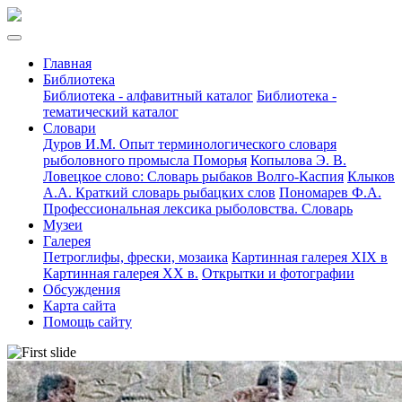
Главная
Библиотека
Библиотека - алфавитный каталог
Библиотека -
тематический каталог
Словари
Дуров И.М. Опыт терминологического словаря
рыболовного промысла Поморья
Копылова Э. В.
Ловецкое слово: Словарь рыбаков Волго-Каспия
Клыков
А.А. Краткий словарь рыбацких слов
Пономарев Ф.А.
Профессиональная лексика рыболовства. Словарь
Музеи
Галерея
Петроглифы, фрески, мозаика
Картинная галерея XIX в
Картинная галерея XX в.
Открытки и фотографии
Обсуждения
Карта сайта
Помощь сайту