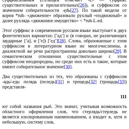
существительных и прилагательных
[26]
), и суффиксом со
значением собирательности -ędь
[27]
. По такой модели от
корня *ruh- «движение» образовало рухлый «подвижный» и
далее рухлядь «движимое имущество» < *ruh-L-ed.
Этот суффикс в современном русском языке выступает в двух
фонетических вариантах: [’ад’] и (в говорах, не различающих
заударные [’а], и [’е]) [’ед’]
[28]
. Слова, образованные с этим
суффиксом в литературном языке не многочисленны, в
диалектной же речи распространены довольно широко
[29]
.
В
семантическом отношении существительные с этим
суффиксом неоднородны, но среди них есть и такие, которые
имеют собирательное значение
[30]
.
Два существительных из тех, что образованы с суффиксом
-ядь/-едь: пелядь (пеледь)
[31]
и трещедь
[32]
(трощадь
[33]
)
представля-
111
ют собой названия рыб. Это значит, учитывая возможность
областного оформления слов, что стерлядь/стерледь не
является изолированным наименованием, а входит в, хотя и
небольшую, систему слов,