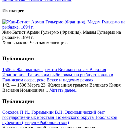
Из галереи
Жан-Батист Арман Гульермо (Франция). Мадам Гульермо на
рыбалке. 1894 г.
Холст, масло. Частная коллекция.
Публикации
1506 г. Жалованная грамота Великого князя Василия
Иоанновича Галичским рыболовам, на рыбную ловлю в
Галичском озере, реке Вексе и падучих речках
142. — 1506 Марта 23. Жалованная грамота Великаго Князя
Василия Иоанновича …
Читать далее...
Публикации
Соколов П.И., Горемыкин В.Н. Экономический быт
государственных крестьян Тюменского округа Тобольской
губернии (раздел «Рыболовство»)
На сколько в западной части развита кустарная