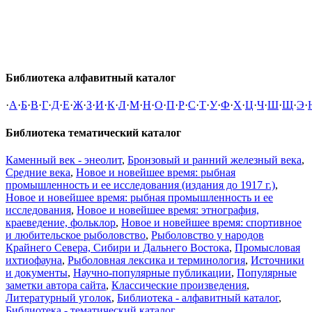
Библиотека алфавитный каталог
·
А
·
Б
·
В
·
Г
·
Д
·
Е
·
Ж
·
З
·
И
·
К
·
Л
·
М
·
Н
·
О
·
П
·
Р
·
С
·
Т
·
У
·
Ф
·
Х
·
Ц
·
Ч
·
Ш
·
Щ
·
Э
·
Библиотека тематический каталог
Каменный век - энеолит
,
Бронзовый и ранний железный века
,
Средние века
,
Новое и новейшее время: рыбная
промышленность и ее исследования (издания до 1917 г.)
,
Новое и новейшее время: рыбная промышленность и ее
исследования
,
Новое и новейшее время: этнография,
краеведение, фольклор
,
Новое и новейшее время: спортивное
и любительское рыболовство
,
Рыболовство у народов
Крайнего Севера, Сибири и Дальнего Востока
,
Промысловая
ихтиофауна
,
Рыболовная лексика и терминология
,
Источники
и документы
,
Научно-популярные публикации
,
Популярные
заметки автора сайта
,
Классические произведения
,
Литературный уголок
,
Библиотека - алфавитный каталог
,
Библиотека - тематический каталог
,