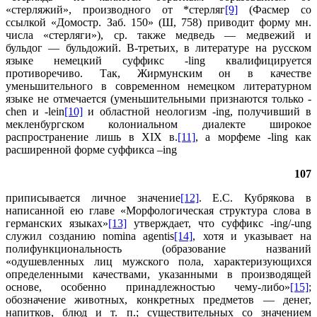
«стерляжий», производного от *стерляг
[9]
(Фасмер со
ссылкой «Домостр. Заб. 150» (Ш, 758) приводит форму мн.
числа «стерляги»), ср. также медведь — медвежий и
бульдог — бульдожий. В-третьих, в литературе на русском
языке немецкий суффикс -ling квалифицируется
противоречиво. Так, Жирмунским он в качестве
уменьшительного в современном немецком литературном
языке не отмечается (уменьшительными признаются только -
chen и -lein
[10]
и областной неологизм -ing, получивший в
мекленбургском колониальном диалекте широкое
распространение лишь в XIX в.
[11]
, а морфеме -ling как
расширенной форме суффикса –ing
107
приписывается личное значение
[12]
. Е.С. Кубрякова в
написанной ею главе «Морфологическая структура слова в
германских языках»
[13]
утверждает, что суффикс -ing/-ung
служил созданию nomina agentis
[14]
, хотя и указывает на
полифункциональность (образование названий
«одушевленных лиц мужского пола, характеризующихся
определенными качествами, указанными в производящей
основе, особенно принадлежностью чему-либо»
[15]
;
обозначение животных, конкретных предметов — денег,
напитков, блюд и т. п.; существительных со значением