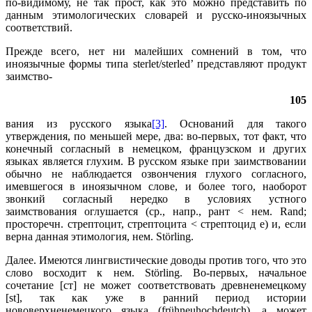
по-видимому, не так прост, как это можно представить по
данным этимологических словарей и русско-иноязычных
соответствий.
Прежде всего, нет ни малейших сомнений в том, что
иноязычные формы типа sterlet/sterled’ представляют продукт
заимство-
105
вания из русского языка
[3]
. Оснований для такого
утверждения, по меньшей мере, два: во-первых, тот факт, что
конечный согласный в немецком, французском и других
языках является глухим. В русском языке при заимствовании
обычно не наблюдается озвончения глухого согласного,
имевшегося в иноязычном слове, и более того, наоборот
звонкий согласный нередко в условиях устного
заимствования оглушается (ср., напр., рант < нем. Rand;
просторечн. стрептоцит, стрептоцита < стрептоцид е) и, если
верна данная этимология, нем. Störling.
Далее. Имеются лингвистические доводы против того, что это
слово восходит к нем. Störling. Во-первых, начальное
сочетание [ст] не может соответствовать древненемецкому
[st], так как уже в ранний период истории
нововерхненемецкого языка (frühneuhochdeutch), а может