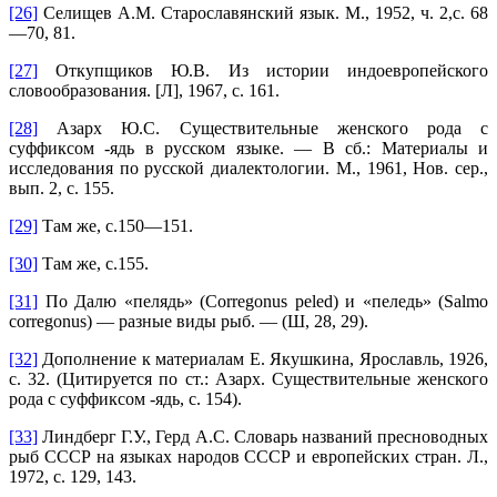
[26]
Селищев А.М. Старославянский язык. М., 1952, ч. 2,с. 68
—70, 81.
[27]
Откупщиков Ю.В. Из истории индоевропейского
словообразования. [Л], 1967, с. 161.
[28]
Азарх Ю.С. Существительные женского рода с
суффиксом -ядь в русском языке. — В сб.: Материалы и
исследования по русской диалектологии. М., 1961, Нов. сер.,
вып. 2, с. 155.
[29]
Там же, с.150—151.
[30]
Там же, с.155.
[31]
По Далю «пелядь» (Corregonus peled) и «пеледь» (Salmo
corregonus) — разные виды рыб. — (Ш, 28, 29).
[32]
Дополнение к материалам Е. Якушкина, Ярославль, 1926,
с. 32. (Цитируется по ст.: Азарх. Существительные женского
рода с суффиксом -ядь, с. 154).
[33]
Линдберг Г.У., Герд A.C. Словарь названий пресноводных
рыб СССР на языках народов СССР и европейских стран. Л.,
1972, с. 129, 143.