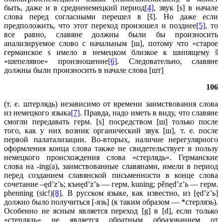
быть, даже и в средненемецкий период
[4]
, звук [s] в начале
слова перед согласными перешел в [š]. Но даже если
предположить, что этот переход произошел и позднее
[5]
, то
все равно, славяне должны были бы произносить
анализируемое слово с начальным [ш], потому что «старое
германское s имело в немецком близкое к шипящему š
«шепелявое» произношение
[6]
. Следовательно, славяне
должны были произносить в начале слова [шт]
106
(т. е. штерлядь) независимо от времени заимствования слова
из немецкого языка
[7]
. Правда, надо иметь в виду, что славяне
смогли передавать герм. [s] посредством [ш] только после
того, как у них возник органический звук [ш], т. е. после
первой палатализации. Во-вторых, наличие нерегулярного
оформления конца слова также не свидетельствует в пользу
немецкого происхождения слова «стерлядь». Германские
слова на -ing(a), заимствованные славянами, имели в период
перед созданием славянской письменности в конце слова
сочетание –ęd’z’ь; кънęd’z’ь — герм. kuning; pěnęd’z’ь — герм.
phenning (sic!)
[8]
. В русском языке, как известно, из [ęd’z’ь]
должно было получиться [-язь] (к таким образом — *стерлязь).
Особенно не ясным является переход [g] в [d], если только
«стерлядь» не является обратным образованием от