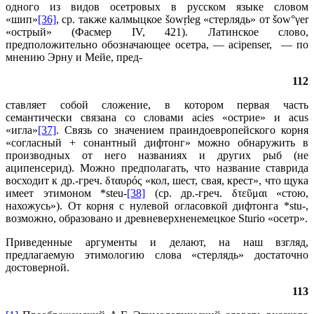
одного из видов осетровых в русском языке словом
«шип»
[36]
, ср. также калмыцкое šowṛleg «стерлядь» от šow°γer
«острый» (Фасмер IV, 421). Латинское слово,
предположительно обозначающее осетра, — acipenser, — по
мнению Эрну и Мейе, пред-
112
ставляет собой сложение, в котором первая часть
семантически связана со словами acies «острие» и acus
«игла»
[37]
. Связь со значением праиндоевропейского корня
«согласный + сонантный дифтонг» можно обнаружить в
производных от него названиях и других рыб (не
аципенсерид). Можно предполагать, что название ставрида
восходит к др.-греч. δταυρός «кол, шест, свая, крест», что щука
имеет этимоном *steu-
[38]
(ср. др.-греч. δτεῦμαι «стою,
нахожусь»). От корня с нулевой огласовкой дифтонга *stu-,
возможно, образовано и древневерхненемецкое Sturio «осетр».
Приведенные аргументы и делают, на наш взгляд,
предлагаемую этимологию слова «стерлядь» достаточно
достоверной.
113