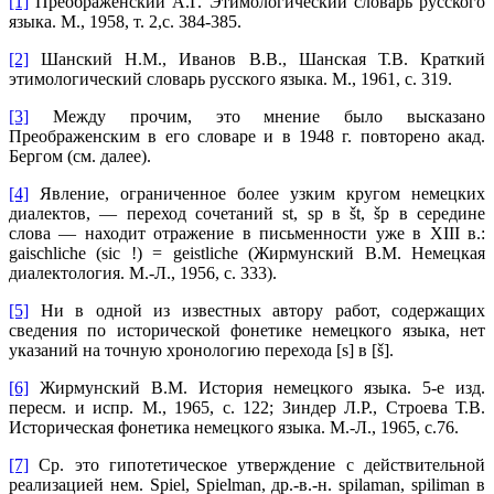
[1]
Преображенский А.Г. Этимологический словарь русского
языка. М., 1958, т. 2,с. 384-385.
[2]
Шанский Н.М., Иванов В.В., Шанская Т.В. Краткий
этимологический словарь русского языка. М., 1961, с. 319.
[3]
Между прочим, это мнение было высказано
Преображенским в его словаре и в 1948 г. повторено акад.
Бергом (см. далее).
[4]
Явление, ограниченное более узким кругом немецких
диалектов, — переход сочетаний st, sp в št, šp в середине
слова — находит отражение в письменности уже в XIII в.:
gaischliche (sic !) = geistliche (Жирмунский В.M. Немецкая
диалектология. M.-Л., 1956, с. 333).
[5]
Ни в одной из известных автору работ, содержащих
сведения по исторической фонетике немецкого языка, нет
указаний на точную хронологию перехода [s] в [š].
[6]
Жирмунский В.М. История немецкого языка. 5-е изд.
пересм. и испр. М., 1965, с. 122; Зиндер Л.Р., Строева Т.В.
Историческая фонетика немецкого языка. М.-Л., 1965, с.76.
[7]
Ср. это гипотетическое утверждение с действительной
реализацией нем. Spiel, Spielman, др.-в.-н. spilaman, spiliman в