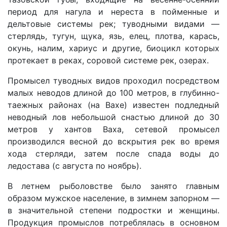
период для нагула и нереста в пойменные и
дельтовые системы рек; туводными видами —
стерлядь, тугун, щука, язь, елец, плотва, карась,
окунь, налим, хариус и другие, биоцикл которых
протекает в реках, соровой системе рек, озерах.
Промысел туводных видов проходил посредством
малых неводов длиной до 100 метров, в глубинно-
таежных районах (на Вахе) известен подледный
неводный лов небольшой снастью длиной до 30
метров у хантов Ваха, сетевой промысел
производился весной до вскрытия рек во время
хода стерляди, затем после спада воды до
ледостава (с августа по ноябрь).
В летнем рыболовстве было занято главным
образом мужское население, в зимнем запорном —
в значительной степени подростки и женщины.
Продукция промыслов потреблялась в основном