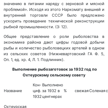
значению в питании наряду с зерновой и мясной
проблемой». Исходя из этого Наркомату внешней и
внутренней торговли СССР было предложено
ускорить проведение технической реконструкции
рыбной промышленности. (3: 12).
Общее представление о роли рыболовства в
экономике района дают цифры годовой добычи
рыбы и количество рыболовецких артелей в одном
из сельских советов (Нижневартовский ГА Ф. 5,
Оп. 1, ед. хр. 4, Л. 1. Подлинник).
Выполнение рыбозаготовок за 1932 год по
Охтеурскому сельскому совету
Кон-
Выполнено
Название
циф.
за 1932 в
%
свежая
Соленая
с
1932
центнерах
Охтеурская