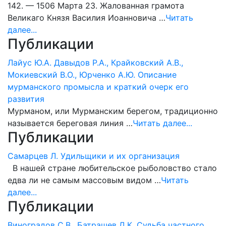
142. — 1506 Марта 23. Жалованная грамота
Великаго Князя Василия Иоанновича …
Читать
далее...
Публикации
Лайус Ю.А. Давыдов Р.А., Крайковский А.В.,
Мокиевский В.О., Юрченко А.Ю. Описание
мурманского промысла и краткий очерк его
развития
Мурманом, или Мурманским берегом, традиционно
называется береговая линия …
Читать далее...
Публикации
Самарцев Л. Удильщики и их организация
В нашей стране любительское рыболовство стало
едва ли не самым массовым видом …
Читать
далее...
Публикации
Виноградов С.В., Батрашев Д.К. Судьба частного