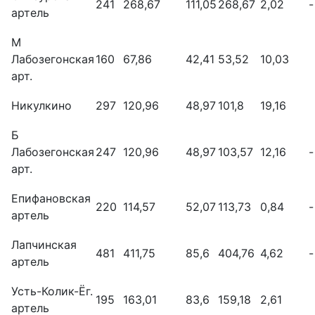
241
268,67
111,05
268,67
2,02
-
артель
М
Лабозегонская
160
67,86
42,41
53,52
10,03
арт.
Никулкино
297
120,96
48,97
101,8
19,16
Б
Лабозегонская
247
120,96
48,97
103,57
12,16
-
арт.
Епифановская
220
114,57
52,07
113,73
0,84
-
артель
Лапчинская
481
411,75
85,6
404,76
4,62
-
артель
Усть-Колик-Ёг.
195
163,01
83,6
159,18
2,61
артель