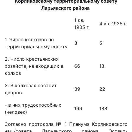
Корликовскому территориальному совету
Ларьякского района
1 кв.
4 кв. 1935 г.
1935 г.
1. Число колхозов по
3
5
территориальному совету
2. Число крестьянских
хозяйств, не входящих в
66
18
колхоз
3. В колхозах состоит
39
22
дворов
- в них трудоспособных
169
188
(человек)
Согласно протокола № 1 Пленума Корликовского
нац./совета Ларьякского района Остяко-