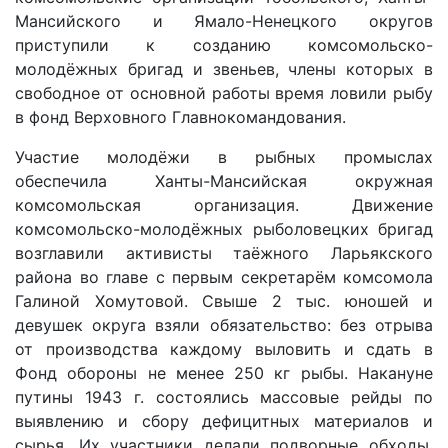
Мансийского и Ямало-Ненецкого округов
приступили к созданию комсомольско-
молодёжных бригад и звеньев, члены которых в
свободное от основной работы время ловили рыбу
в фонд Верховного Главнокомандования.
Участие молодёжи в рыбных промыслах
обеспечила Ханты-Мансийская окружная
комсомольская организация. Движение
комсомольско-молодёжных рыболовецких бригад
возглавили активисты таёжного Ларьякского
района во главе с первым секретарём комсомола
Галиной Хомутовой. Свыше 2 тыс. юношей и
девушек округа взяли обязательство: без отрыва
от производства каждому выловить и сдать в
Фонд обороны не менее 250 кг рыбы. Накануне
путины 1943 г. состоялись массовые рейды по
выявлению и сбору дефицитных материалов и
сырья. Их участники делали подворные обходы,