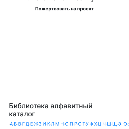
Пожертвовать на проект
Библиотека алфавитный
каталог
·
А
·
Б
·
В
·
Г
·
Д
·
Е
·
Ж
·
З
·
И
·
К
·
Л
·
М
·
Н
·
О
·
П
·
Р
·
С
·
Т
·
У
·
Ф
·
Х
·
Ц
·
Ч
·
Ш
·
Щ
·
Э
·
Ю
·