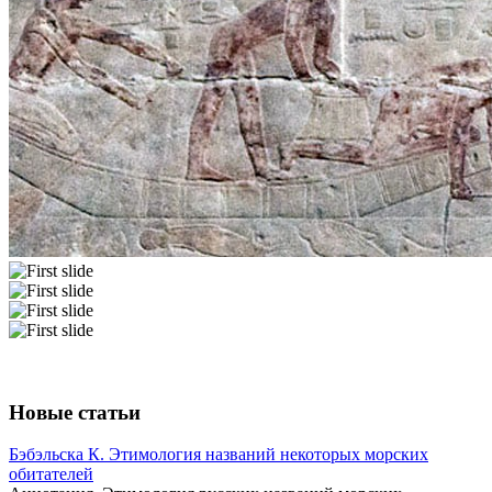
Новые статьи
Бэбэльска К. Этимология названий некоторых морских
обитателей