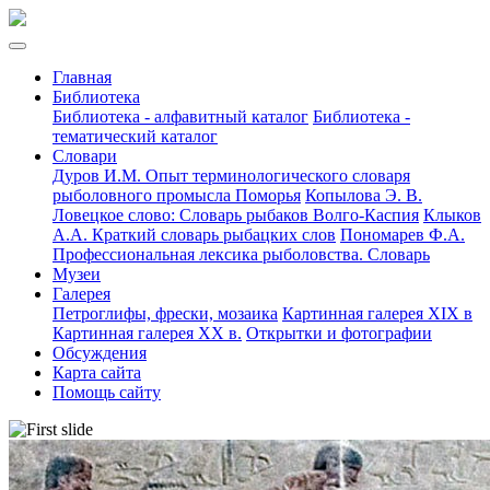
Главная
Библиотека
Библиотека - алфавитный каталог
Библиотека -
тематический каталог
Словари
Дуров И.М. Опыт терминологического словаря
рыболовного промысла Поморья
Копылова Э. В.
Ловецкое слово: Словарь рыбаков Волго-Каспия
Клыков
А.А. Краткий словарь рыбацких слов
Пономарев Ф.А.
Профессиональная лексика рыболовства. Словарь
Музеи
Галерея
Петроглифы, фрески, мозаика
Картинная галерея XIX в
Картинная галерея XX в.
Открытки и фотографии
Обсуждения
Карта сайта
Помощь сайту