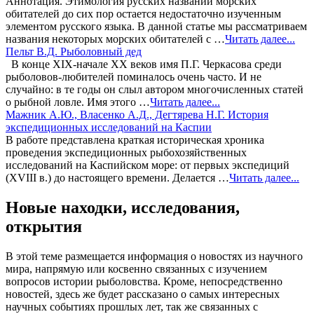
Аннотация. Этимология русских названий морских
обитателей до сих пор остается недостаточно изученным
элементом русского языка. В данной статье мы рассматриваем
названия некоторых морских обитателей с …
Читать далее...
Пельт В.Д. Рыболовный дед
В конце XIX-начале XX веков имя П.Г. Черкасова среди
рыболовов-любителей поминалось очень часто. И не
случайно: в те годы он слыл автором многочисленных статей
о рыбной ловле. Имя этого …
Читать далее...
Мажник А.Ю., Власенко А.Д., Дегтярева Н.Г. История
экспедиционных исследований на Каспии
В работе представлена краткая историческая хроника
проведения экспедиционных рыбохозяйственных
исследований на Каспийском море: от первых экспедиций
(XVIII в.) до настоящего времени. Делается …
Читать далее...
Новые находки, исследования,
открытия
В этой теме размещается информация о новостях из научного
мира, напрямую или косвенно связанных с изучением
вопросов истории рыболовства. Кроме, непосредственно
новостей, здесь же будет рассказано о самых интересных
научных событиях прошлых лет, так же связанных с