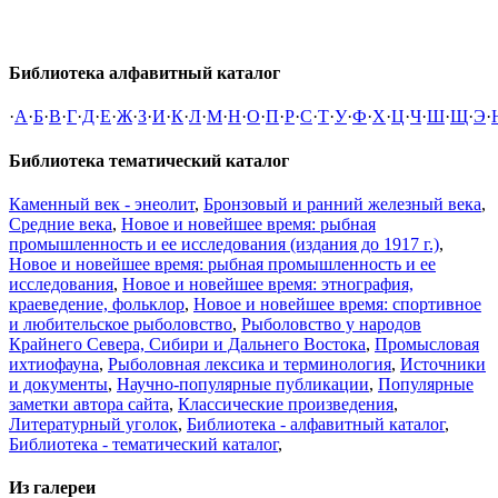
Библиотека алфавитный каталог
·
А
·
Б
·
В
·
Г
·
Д
·
Е
·
Ж
·
З
·
И
·
К
·
Л
·
М
·
Н
·
О
·
П
·
Р
·
С
·
Т
·
У
·
Ф
·
Х
·
Ц
·
Ч
·
Ш
·
Щ
·
Э
·
Библиотека тематический каталог
Каменный век - энеолит
,
Бронзовый и ранний железный века
,
Средние века
,
Новое и новейшее время: рыбная
промышленность и ее исследования (издания до 1917 г.)
,
Новое и новейшее время: рыбная промышленность и ее
исследования
,
Новое и новейшее время: этнография,
краеведение, фольклор
,
Новое и новейшее время: спортивное
и любительское рыболовство
,
Рыболовство у народов
Крайнего Севера, Сибири и Дальнего Востока
,
Промысловая
ихтиофауна
,
Рыболовная лексика и терминология
,
Источники
и документы
,
Научно-популярные публикации
,
Популярные
заметки автора сайта
,
Классические произведения
,
Литературный уголок
,
Библиотека - алфавитный каталог
,
Библиотека - тематический каталог
,
Из галереи