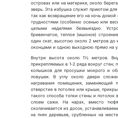
островах или на материке, около берега
зверь. Эта избушка служит приютом дл
так как возвращение его на ночь домой
трудностями (особенно осенью или весн
целыми неделями безвыездно. Устр
бревенчатое, теплое (мшоное) строение
один скат, высотою около 2 метров до
оконцами и одною выходною прямо на у
Внутри высота около 1½ метров. Вну
прикрепляемых в 1‑2 ряда вокруг стен; 
колышков для просушки мокрого и об
ловушек. В углу около двери сложе
нагревания помещения, заменяющий п
отверстие в потолке или крыше, прикры
такого способа топки стены и потолок
слоем сажи. На нарах, вместо тюфя
сколачивается из досок, устанавливаем
на пнях деревьев, срубленных на мест