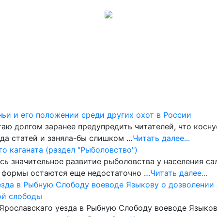
Музеи
Галерея
Обсуждения
Карта сайта
Помощь
ньи и его положении среди других охот в России
аю долгом заранее предупредить читателей, что коснус
яда статей и заняла-бы слишком …
Читать далее...
го каганата (раздел "Рыболовство")
ь значительное развитие рыболовства у населения сал
и формы остаются еще недостаточно …
Читать далее...
езда в Рыбную Слободу воеводе Языкову о дозволении 
ой слободы
 Ярославскаго уезда в Рыбную Слободу воеводе Языков