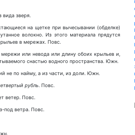
з вида зверя.
 остающиеся на щетке при вычесывании (обделке)
путанное волокно. Из этого материала прядутся
крыльев в мережах. Повс.
 мережи или невода или длину обоих крыльев и,
тываемого снастью водного пространства. Южн.
й не по найму, а из части, из доли. Южн.
четвертый рубль
. Повс.
ет ветер. Повс.
з-под ветра. Повс.
Южн.