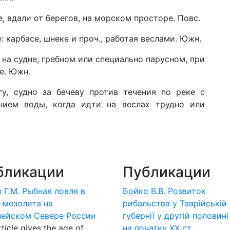
, вдали от берегов, на морском просторе. Повс.
: карбасе, шнеке и проч., работая веслами. Южн.
на судне, гребном или специально парусном, при
е. Южн.
у, судно за бечеву против течения по реке с
ием воды, когда идти на веслах трудно или
бликации
Публикации
 Г.М. Рыбная ловля в
Бойко В.В. Розвиток
 мезолита на
рибальства у Таврійській
пейском Севере России
губернії у другій половині
ticle gives the age of
на початку ХХ ст.