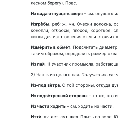
лесном берегу). Повс.
Из вида отпущать зверя
– см. опущать и
Изгрèбы
, реб; ж. мн. Очески волокна,
конопли, отбросы; плохое, короткое, с
нитки для изготовления стен и стоячих 
Измèрить в обмёт
. Подсчитать диаметр
таким образом, определить размер охва
Из пая̀
. 1) Участник промысла, работающи
2) Часть из целого пая.
Получаю из пая 
Из-под вèтра
. С той стороны, откуда ду
Из подвèтренной стороны
– то же, что и
Из части ходить
– см. ходить из части.
Иттѝ
, ду, дет, дут, шел. Плыть по воде. 