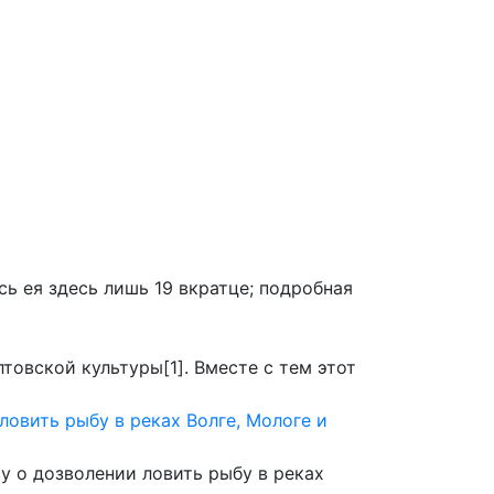
 сайту
ь ея здесь лишь 19 вкратце; подробная
товской культуры[1]. Вместе с тем этот
ловить рыбу в реках Волге, Мологе и
у о дозволении ловить рыбу в реках