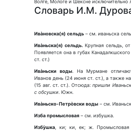
Волге, Мологе и Шексне исключительно 
Словарь И.М. Дурова
Ивàновска(я) сельдь
– см. иваньска сель
Ивàньска(я) сельдь.
Крупная сельдь, от
Появляется она в губах Канадалкшского 
ст. ст.)
Ивàньски воды
. На Мурмане отличаю
Иванов день (24 июня ст. ст.), а также н
(15 авг. ст. ст.). Отсюда:
пришли Иваньск
с обсушки
. Южн.
Ивàньско-Петрòвски воды
– см. Иваньс
Изба промысловая
– см. избушка.
Избỳшка
, ки; ки, ек; ж. Промыслова