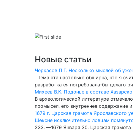
Главная
Библиотека
Словари
Новые статьи
Черкасов П.Г. Несколько мыслей об уже
Тема эта настолько обширна, что я счит
разработка ея потребовала-бы целаго р
Михеев В.К. Подонье в составе Хазарско
В археологической литературе отмечалос
промысел, его внутреннее содержание 
1679 г. Царская грамота Ярославского у
Шексне исключительно ловцам помянут
233. —1679 Января 30. Царская грамота