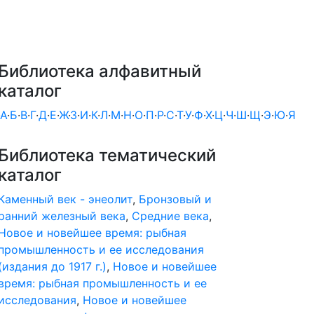
Библиотека алфавитный
каталог
А
·
Б
·
В
·
Г
·
Д
·
Е
·
Ж
·
З
·
И
·
К
·
Л
·
М
·
Н
·
О
·
П
·
Р
·
С
·
Т
·
У
·
Ф
·
Х
·
Ц
·
Ч
·
Ш
·
Щ
·
Э
·
Ю
·
Я
Библиотека тематический
каталог
Каменный век - энеолит
,
Бронзовый и
ранний железный века
,
Средние века
,
Новое и новейшее время: рыбная
промышленность и ее исследования
(издания до 1917 г.)
,
Новое и новейшее
время: рыбная промышленность и ее
исследования
,
Новое и новейшее