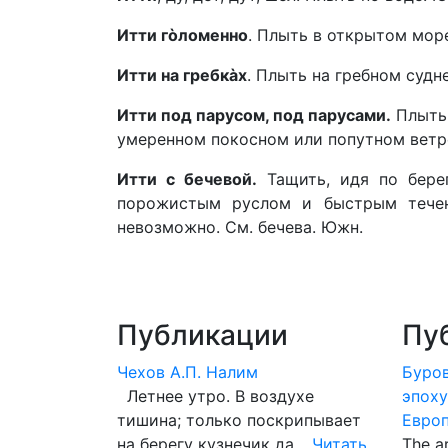
Итти гòломенно
. Плыть в открытом море
Итти на гребкàх
. Плыть на гребном судне
Итти под парусом, под парусами.
Плыть 
умеренном покосном или попутном ветр
Итти с бечевой.
Тащить, идя по берег
порожистым руслом и быстрым течен
невозможно. См. бечева. Южн.
Публикации
Пу
Чехов А.П. Налим
Буров
Летнее утро. В воздухе
эпоху
тишина; только поскрипывает
Евро
на берегу кузнечик да …
Читать
The ar