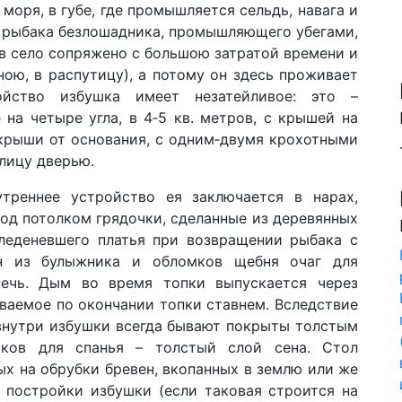
 моря, в губе, где промышляется сельдь, навага и
я рыбака безлошадника, промышляющего убегами,
 в село сопряжено с большою затратой времени и
ою, в распутицу), а потому он здесь проживает
ойство избушка имеет незатейливое: это –
 на четыре угла, в 4‑5 кв. метров, с крышей на
 крыши от основания, с одним‑двумя крохотными
·
лицу дверью.
треннее устройство ея заключается в нарах,
под потолком грядочки, сделанные из деревянных
леденевшего платья при возвращении рыбака с
н из булыжника и обломков щебня очаг для
ечь. Дым во время топки выпускается через
ваемое по окончании топки ставнем. Вследствие
 внутри избушки всегда бывают покрыты толстым
ков для спанья – толстый слой сена. Стол
ых на обрубки бревен, вкопанных в землю или же
е постройки избушки (если таковая строится на