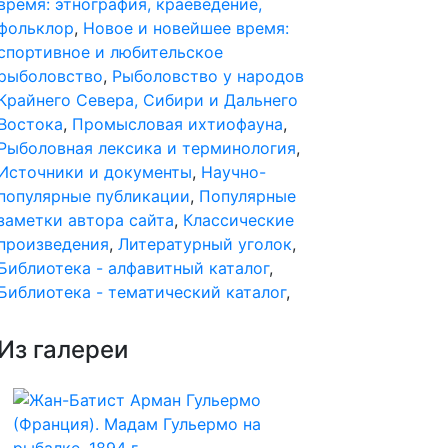
время: этнография, краеведение,
фольклор
,
Новое и новейшее время:
спортивное и любительское
рыболовство
,
Рыболовство у народов
Крайнего Севера, Сибири и Дальнего
Востока
,
Промысловая ихтиофауна
,
Рыболовная лексика и терминология
,
Источники и документы
,
Научно-
популярные публикации
,
Популярные
заметки автора сайта
,
Классические
произведения
,
Литературный уголок
,
Библиотека - алфавитный каталог
,
Библиотека - тематический каталог
,
Из галереи