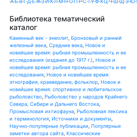
·
А
·
Б
·
В
·
Г
·
Д
·
Е
·
Ж
·
З
·
И
·
К
·
Л
·
М
·
Н
·
О
·
П
·
Р
·
С
·
Т
·
У
·
Ф
·
Х
·
Ц
·
Ч
·
Ш
·
Щ
·
Э
·
Ю
·
Библиотека тематический
каталог
Каменный век - энеолит
,
Бронзовый и ранний
железный века
,
Средние века
,
Новое и
новейшее время: рыбная промышленность и ее
исследования (издания до 1917 г.)
,
Новое и
новейшее время: рыбная промышленность и ее
исследования
,
Новое и новейшее время:
этнография, краеведение, фольклор
,
Новое и
новейшее время: спортивное и любительское
рыболовство
,
Рыболовство у народов Крайнего
Севера, Сибири и Дальнего Востока
,
Промысловая ихтиофауна
,
Рыболовная лексика
и терминология
,
Источники и документы
,
Научно-популярные публикации
,
Популярные
заметки автора сайта
,
Классические