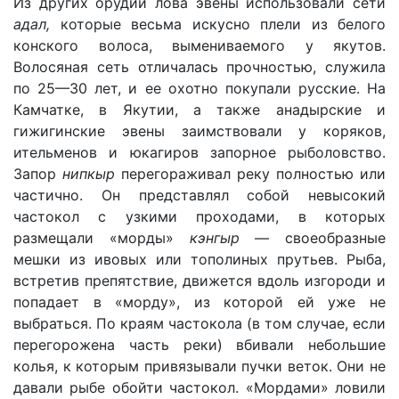
Из других орудий лова эвены использовали сети
адал,
которые весьма искусно плели из белого
конского волоса, вымениваемого у якутов.
Волосяная сеть отличалась прочностью, служила
по 25—30 лет, и ее охотно покупали русские. На
Камчатке, в Якутии, а также анадырские и
гижигинские эвены заимствовали у коряков,
ительменов и юкагиров запорное рыболовство.
Запор
нипкыр
перегораживал реку полностью или
частично. Он представлял собой невысокий
частокол с узкими проходами, в которых
размещали «морды»
кэнгыр
— своеобразные
мешки из ивовых или тополиных прутьев. Рыба,
встретив препятствие, движется вдоль изгороди и
попадает в «морду», из которой ей уже не
выбраться. По краям частокола (в том случае, если
перегорожена часть реки) вбивали небольшие
колья, к которым привязывали пучки веток. Они не
давали рыбе обойти частокол. «Мордами» ловили