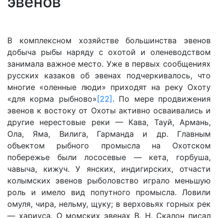
эвенов
В комплексном хозяйстве большинства эвенов
добыча рыбы наряду с охотой и оленеводством
занимала важное место. Уже в первых сообщениях
русских казаков об эвенах подчеркивалось, что
многие «оленные люди» приходят на реку Охоту
«для корма рыбново»
[22]
. По мере продвижения
эвенов к востоку от Охоты активно осваивались и
другие нерестовые реки — Кава, Тауй, Армань,
Ола, Яма, Вилига, Гарманда и др. Главным
объектом рыбного промысла на Охотском
побережье были лососевые — кета, горбуша,
чавыча, кижуч. У янских, индигирских, отчасти
колымских эвенов рыболовство играло меньшую
роль и имело вид попутного промысла. Ловили
омуля, чира, нельму, щуку; в верховьях горных рек
— хариуса. О момских эвенах В. Н. Скалон писал