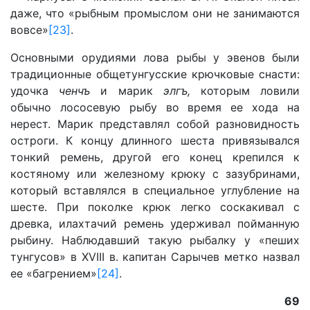
даже, что «рыбным промыслом они не занимаются
вовсе»
[23]
.
Основными орудиями лова рыбы у эвенов были
традиционные общетунгусские крючковые снасти:
удочка
ченчъ
и марик
элгъ,
которым ловили
обычно лососевую рыбу во время ее хода на
нерест. Марик представлял собой разновидность
остроги. К концу длинного шеста привязывался
тонкий ремень, другой его конец крепился к
костяному или железному крюку с зазубринами,
который вставлялся в специальное углубление на
шесте. При поколке крюк легко соскакивал с
древка, илахтачий ремень удерживал пойманную
рыбину. Наблюдавший такую рыбалку у «пеших
тунгусов» в XVIII в. капитан Сарычев метко назвал
ее «багрением»
[24]
.
69