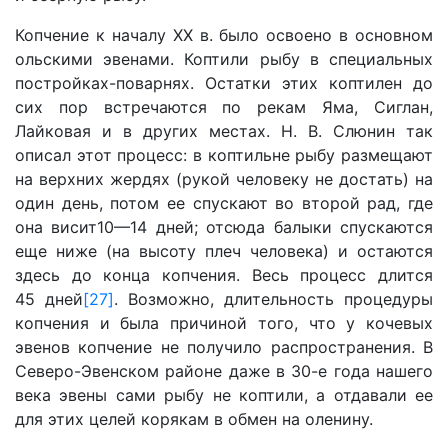
Копчение к началу XX в. было освоено в основном
ольскими эвенами. Коптили рыбу в специальных
постройках-поварнях. Остатки этих коптилен до
сих пор встречаются по рекам Яма, Сиглан,
Лайковая и в других местах. Н. В. Слюнин так
описал этот процесс: в коптильне рыбу размещают
на верхних жердях (рукой человеку не достать) на
один день, потом ее спускают во второй рад, где
она висит10—14 дней; отсюда балыки спускаются
еще ниже (на высоту плеч человека) и остаются
здесь до конца копчения. Весь процесс длится
45 дней
[27]
. Возможно, длительность процедуры
копчения и была причиной того, что у кочевых
эвенов копчение не получило распространения. В
Северо-Эвенском районе даже в 30-е года нашего
века эвены сами рыбу не коптили, а отдавали ее
для этих целей корякам в обмен на оленину.