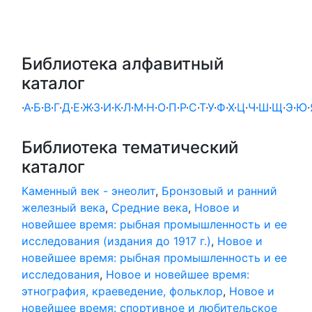
Библиотека алфавитный
каталог
·
А
·
Б
·
В
·
Г
·
Д
·
Е
·
Ж
·
З
·
И
·
К
·
Л
·
М
·
Н
·
О
·
П
·
Р
·
С
·
Т
·
У
·
Ф
·
Х
·
Ц
·
Ч
·
Ш
·
Щ
·
Э
·
Ю
·
Библиотека тематический
каталог
Каменный век - энеолит
,
Бронзовый и ранний
железный века
,
Средние века
,
Новое и
новейшее время: рыбная промышленность и ее
исследования (издания до 1917 г.)
,
Новое и
новейшее время: рыбная промышленность и ее
исследования
,
Новое и новейшее время:
этнография, краеведение, фольклор
,
Новое и
новейшее время: спортивное и любительское